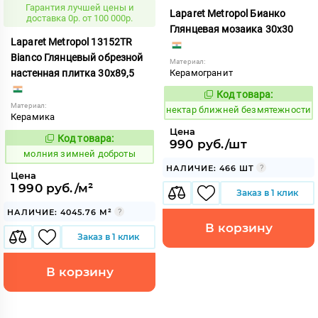
Гарантия лучшей цены и
Laparet Metropol Бианко
доставка 0р. от 100 000р.
Глянцевая мозаика 30x30
Laparet Metropol 13152TR
Bianco Глянцевый обрезной
Материал:
настенная плитка 30x89,5
Керамогранит
Код товара:
1125629
Код:
Материал:
нектар ближней безмятежности
Керамика
Цена
Код товара:
1003997
990 руб./шт
Код:
молния зимней доброты
НАЛИЧИЕ: 466 ШТ
Цена
1 990 руб./м²
Заказ в 1 клик
НАЛИЧИЕ: 4045.76 М²
В корзину
Заказ в 1 клик
В корзину