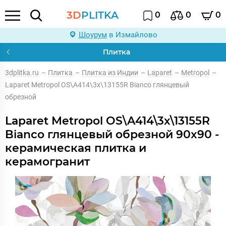
3D
PLITKA
0
0
0
Шоурум
в Измайлово
Плитка
3dplitka.ru
–
Плитка
–
Плитка из Индии
–
Laparet
–
Metropol
–
Laparet Metropol OS\A414\3x\13155R Bianco глянцевый
обрезной
Laparet Metropol OS\A414\3x\13155R
Bianco глянцевый обрезной 90x90 -
керамическая плитка и
керамогранит