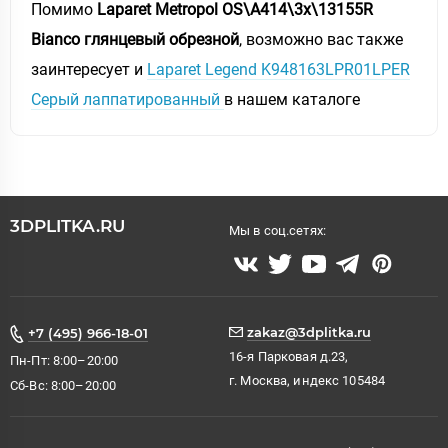
Помимо
Laparet Metropol OS\A414\3x\13155R
Bianco глянцевый обрезной
, возможно вас также
заинтересует и
Laparet Legend K948163LPR01LPER
Серый лаппатированный
в нашем каталоге
3DPLITKA.RU
Мы в соц.сетях:
zakaz@3dplitka.ru
+7 (495) 966-18-01
16-я Парковая д.23,
Пн-Пт: 8:00–20:00
г. Москва, индекс 105484
Сб-Вс: 8:00–20:00