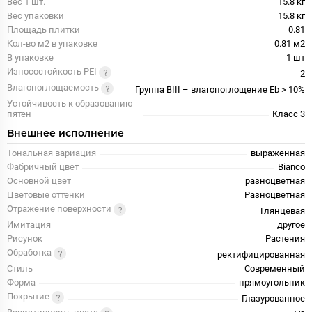
Вес 1 шт.
15.8 кг
Вес упаковки
15.8 кг
Площадь плитки
0.81
Кол-во м2 в упаковке
0.81 м2
В упаковке
1 шт
Износостойкость PEI
2
Влагопоглощаемость
Группа BIII – влагопоглощение Eb > 10%
Устойчивость к образованию
пятен
Класс 3
Внешнее исполнение
Тональная вариация
выраженная
Фабричный цвет
Bianco
Основной цвет
разноцветная
Цветовые оттенки
Разноцветная
Отражение поверхности
Глянцевая
Имитация
другое
Рисунок
Растения
Обработка
ректифицированная
Стиль
Современный
Форма
прямоугольник
Покрытие
Глазурованное