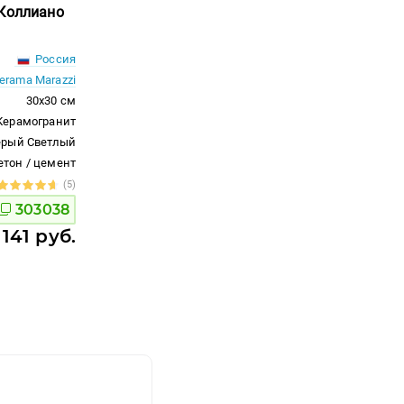
 Коллиано
Россия
erama Marazzi
30x30 см
Керамогранит
ерый Светлый
етон / цемент
(5)
303038
 141 руб.