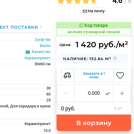
4.6
/ 5
На почту
Код товара:
1010945
ЕКТ ПОСТАВКИ
1
Код товара:
молния лучезарной печали
Zerde tile
1 420 руб./м²
Цена
Bastio
Казахстан
Керамогранит
НАЛИЧИЕ: 152.64 М²
30x60 см
Заказать в 1
клик
30
м²
60
25
иной, Для коридора и кухни
0 руб.
0 шт
В корзину
Керамогранит
10.0