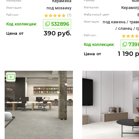
60x
Керамика
Размер:
Материал:
Керамог
под мозаику
Материал:
Имитация:
Фабричный цвет:
Рейтинг:
(7)
под камень / трав
Имитация:
532896
Код коллекции:
/ сланец / 
390 руб.
Цена от
Рейтинг:
739
Код коллекции:
1 190 
Цена от