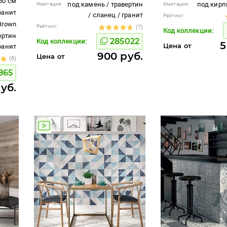
60 см
под камень / травертин
под кирп
Имитация:
Имитация:
ранит
/ сланец / гранит
Рейтинг:
Brown
Рейтинг:
(7)
Код коллекции:
ертин
285022
Код коллекции:
5
Цена от
гранит
900 руб.
Цена от
(8)
865
руб.