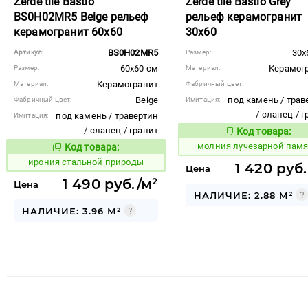
Zerde tile Bastio
Zerde tile Bastio Grey
BS0H02MR5 Beige рельеф
рельеф керамогранит
керамогранит 60x60
30x60
BS0H02MR5
30x
Артикул:
Размер:
60x60 см
Керамог
Размер:
Материал:
Керамогранит
Материал:
Фабричный цвет:
Beige
под камень / трав
Фабричный цвет:
Имитация:
/ сланец / 
под камень / травертин
Имитация:
/ сланец / гранит
Код товара:
1010943
Код то
молния лучезарной пам
Код товара:
1105850
Код товара:
ирония стальной природы
1 420 руб
Цена
1 490 руб./м²
Цена
НАЛИЧИЕ: 2.88 М²
НАЛИЧИЕ: 3.96 М²