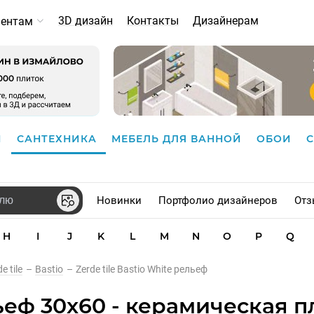
3D дизайн
Контакты
Дизайнерам
иентам
И
САНТЕХНИКА
МЕБЕЛЬ ДЛЯ ВАННОЙ
ОБОИ
Новинки
Портфолио дизайнеров
Отз
H
I
J
K
L
M
N
O
P
Q
e tile
–
Bastio
–
Zerde tile Bastio White рельеф
льеф 30x60 - керамическая п