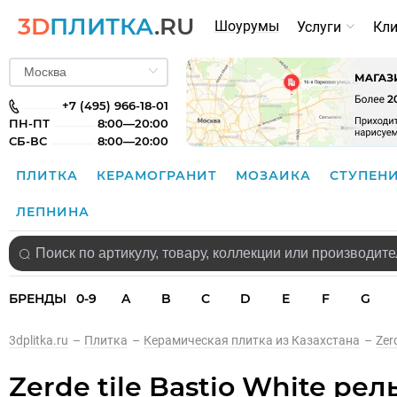
3D
ПЛИТКА
.RU
Шоурумы
Услуги
Кл
+7 (495) 966-18-01
ПН-ПТ
8:00—20:00
СБ-ВС
8:00—20:00
ПЛИТКА
КЕРАМОГРАНИТ
МОЗАИКА
СТУПЕН
ЛЕПНИНА
БРЕНДЫ
0-9
A
B
C
D
E
F
G
3dplitka.ru
–
Плитка
–
Керамическая плитка из Казахстана
–
Zerd
Zerde tile Bastio White ре