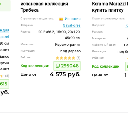
испанская коллекция
Kerama Marazzi
и
.
Трибека
купить плитку
Испания
Страна-производитель:
Страна-производитель:
GayaFores
K
Фабрика:
Фабрика:
ндия
20.2x66.2, 15x90, 20x120,
Размер:
Размер:
aparet
45x90 см
Материал:
20 см
Керамогранит
Материал:
С
Фабричный цвет:
ранит
под дерево
Имитация:
под б
Имитация:
ianco
Рейтинг:
(8)
Рейтинг:
ертин
295046
Код коллекции:
Код коллекции:
гранит
4 575 руб.
1
Цена от
Цена от
(8)
615
уб.