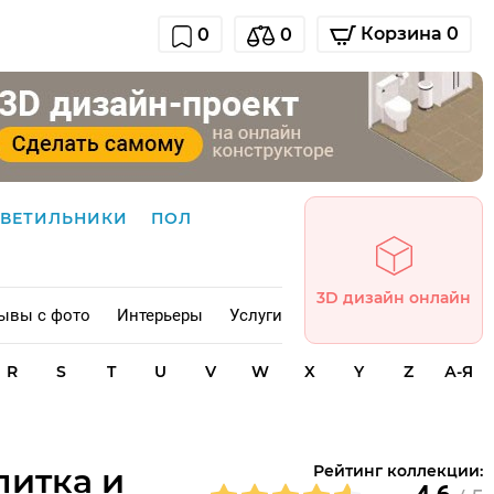
Корзина 0
0
0
СВЕТИЛЬНИКИ
ПОЛ
3D дизайн онлайн
ывы с фото
Интерьеры
Услуги
R
S
T
U
V
W
X
Y
Z
А-Я
литка и
Рейтинг коллекции: