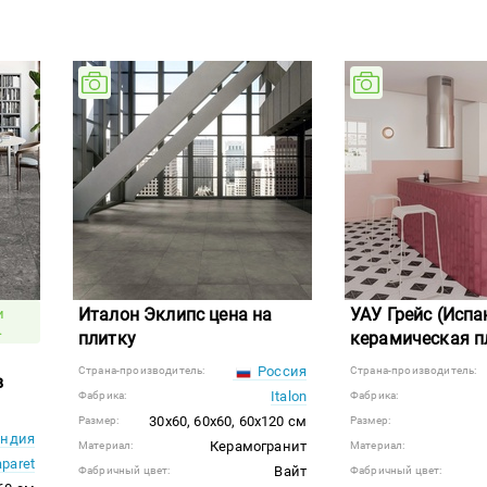
Италон Эклипс цена на
УАУ Грейс (Испа
и
.
плитку
керамическая п
Россия
Страна-производитель:
Страна-производитель:
в
Italon
Фабрика:
Фабрика:
30x60, 60x60, 60x120 см
Размер:
Размер:
ндия
Керамогранит
Материал:
Материал:
aparet
Вайт
Фабричный цвет:
Фабричный цвет: