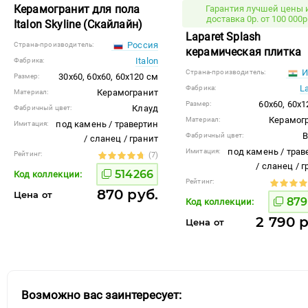
Керамогранит для пола
Гарантия лучшей цены 
доставка 0р. от 100 000р
Italon Skyline (Скайлайн)
Laparet Splash
Россия
Страна-производитель:
керамическая плитка
Italon
Фабрика:
И
Страна-производитель:
30x60, 60x60, 60x120 см
Размер:
L
Фабрика:
Керамогранит
Материал:
60x60, 60x1
Размер:
Клауд
Фабричный цвет:
Керамог
Материал:
под камень / травертин
Имитация:
B
Фабричный цвет:
/ сланец / гранит
под камень / трав
Имитация:
Рейтинг:
(7)
/ сланец / 
514266
Код коллекции:
Рейтинг:
870 руб.
Цена от
879
Код коллекции:
2 790 р
Цена от
Возможно вас заинтересует: