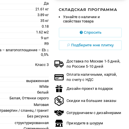
Да
21.61 кг
СКЛАДСКАЯ ПРОГРАММА
3.89 кг
Узнайте о наличии и
35 кг
свойствах товара
0.18
1.62 м2
Спросить
9 шт
R9
Подберите мне плитку
a – влагопоглощение – Eb ≤
0,5%
Доставка по Москве 1-5 дней,
Класс 3
по России 5-10 дней
Оплата наличными, картой,
по счету с НДС
выраженная
White
Дизайн-проект в подарок
белый
Белая, Оттенки серого
Скидки на большие заказы
Матовая
травертин / сланец / гранит
Сотрудничаем с дизайнерами
Без рисунка
структурированная
Приходите в шоурум
Современный