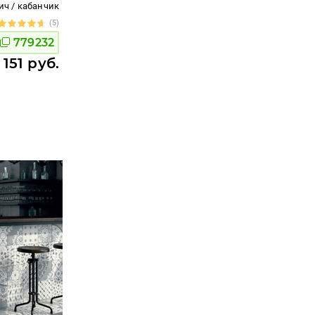
ич / кабанчик
(5)
779232
 151 руб.