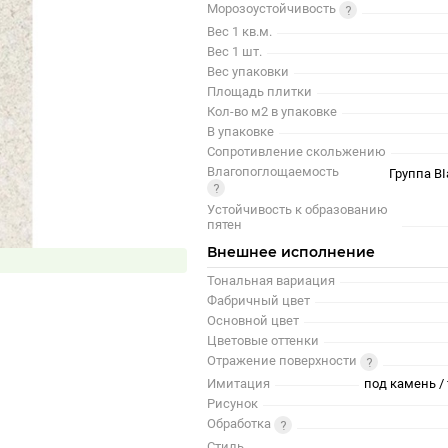
Морозоустойчивость
Вес 1 кв.м.
Вес 1 шт.
Вес упаковки
Площадь плитки
Кол-во м2 в упаковке
В упаковке
Сопротивление скольжению
Влагопоглощаемость
Группа BI
Устойчивость к образованию
пятен
Внешнее исполнение
Тональная вариация
Фабричный цвет
Основной цвет
Цветовые оттенки
Отражение поверхности
Имитация
под камень / 
Рисунок
Обработка
Стиль