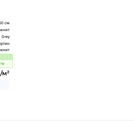
60 см
ранит
Grey
ертин
гранит
вара:
яти
./м²