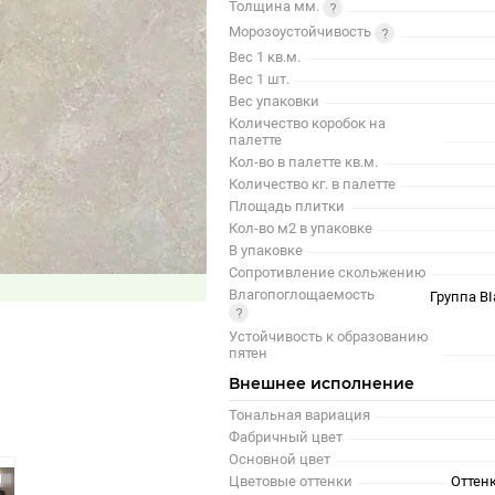
Толщина мм.
Морозоустойчивость
Вес 1 кв.м.
Вес 1 шт.
Вес упаковки
Количество коробок на
палетте
Кол-во в палетте кв.м.
Количество кг. в палетте
Площадь плитки
Кол-во м2 в упаковке
В упаковке
Сопротивление скольжению
Влагопоглощаемость
Группа BI
Устойчивость к образованию
пятен
Внешнее исполнение
Тональная вариация
Фабричный цвет
Основной цвет
Цветовые оттенки
Оттенк