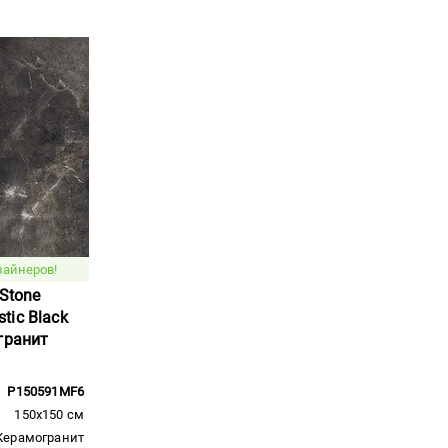
зайнеров!
 Stone
tic Black
гранит
P150591MF6
150x150 см
Керамогранит