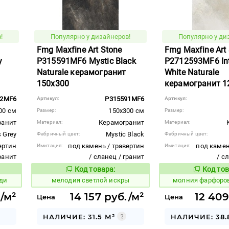
!
Популярно у дизайнеров!
Популярно у ди
Fmg Maxfine Art Stone
Fmg Maxfine Art
y
P315591MF6 Mystic Black
P2712593MF6 Int
Naturale керамогранит
White Naturale
150x300
керамогранит 1
92MF6
P315591MF6
Артикул:
Артикул:
00 см
150x300 см
Размер:
Размер:
ранит
Керамогранит
Материал:
Материал:
 Grey
Mystic Black
Фабричный цвет:
Фабричный цвет:
ертин
под камень / травертин
под камен
Имитация:
Имитация:
гранит
/ сланец / гранит
/ с
Код товара:
Код тов
963534
1013990
вара:
Код товара:
ди
мелодия светлой искры
молния фарфоро
./м²
14 157 руб./м²
12 409
Цена
Цена
НАЛИЧИЕ: 31.5 М²
НАЛИЧИЕ: 38.