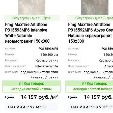
Популярно у дизайнеров!
Популярно у дизайнеров
Fmg Maxfine Art Stone
Fmg Maxfine Art Stone
P315593MF6 Intensive
P315592MF6 Abyss Gre
White Naturale
Naturale керамогранит
керамогранит 150x300
150x300
P315593MF6
P3155
Артикул:
Артикул:
150x300 см
150x3
Размер:
Размер:
Керамогранит
Керамог
Материал:
Материал:
Intensive White
Abyss
Фабричный цвет:
Фабричный цвет:
под камень / травертин
под камень / трав
Имитация:
Имитация:
/ сланец / гранит
/ сланец / 
Код товара:
Код товара:
963536
963535
Код товара:
Код то
мелодия светлой истины
мелодия светлой испове
14 157 руб./м²
14 157 руб
Цена
Цена
НАЛИЧИЕ: 72 М²
НАЛИЧИЕ: 58.5 М²