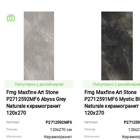
Популярно у дизайнеров!
Популярно у дизайнеров
Fmg Maxfine Art Stone
Fmg Maxfine Art Stone
P2712592MF6 Abyss Grey
P2712591MF6 Mystic Bl
Naturale керамогранит
Naturale керамогранит
120x270
120x270
P2712592MF6
P27125
Артикул:
Артикул:
120x270 см
120x2
Размер:
Размер:
Керамогранит
Керамог
Материал:
Материал: