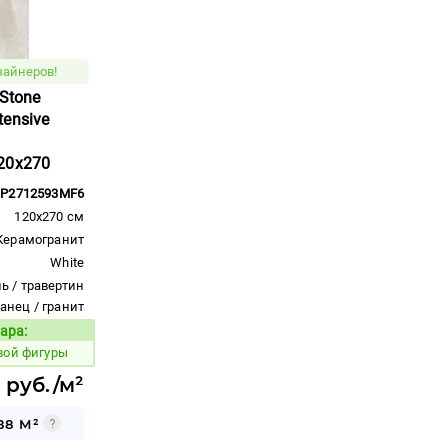
зайнеров!
 Stone
ensive
20x270
P2712593MF6
120x270 см
Керамогранит
White
ь / травертин
ланец / гранит
ара:
Код товара:
вой фигуры
 руб./м²
88 М²