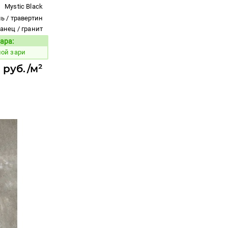
Mystic Black
ь / травертин
ланец / гранит
ара:
Код товара:
лой зари
 руб./м²