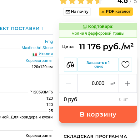
4.6
/ 5
На почту
PDF каталог
Код товара:
1013982
ЕКТ ПОСТАВКИ
1
Код товара:
молния фарфоровой травы
Fmg
11 176 руб./м²
Цена
Maxfine Art Stone
Италия
Керамогранит
Заказать в 1
клик
120x120 см
м²
P120593MF6
120
0 руб.
0 шт
120
25
В корзину
иной, Для коридора и кухни
Керамогранит
СКЛАДСКАЯ ПРОГРАММА