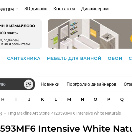
3D дизайн
Контакты
Дизайнерам
иентам
И
САНТЕХНИКА
МЕБЕЛЬ ДЛЯ ВАННОЙ
ОБОИ
Новинки
Портфолио дизайнеров
Отз
H
I
J
K
L
M
N
O
P
Q
ne
–
Fmg Maxfine Art Stone P120593MF6 Intensive White Naturale
593MF6 Intensive White Nat