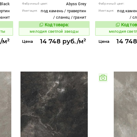
Black
Abyss Grey
Фабричный цвет:
Фабричный цвет:
ертин
под камень / травертин
под камен
Имитация:
Имитация:
гранит
/ сланец / гранит
/ с
Код товара:
Код тов
963529
963528
вара:
Код товара:
йты
мелодия светлой звезды
мелодия свет
/м²
14 748 руб./м²
14 748
Цена
Цена