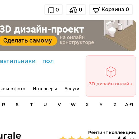
Корзина 0
0
0
СВЕТИЛЬНИКИ
ПОЛ
3D дизайн онлайн
ывы с фото
Интерьеры
Услуги
R
S
T
U
V
W
X
Y
Z
А-Я
urale
Рейтинг коллекции: