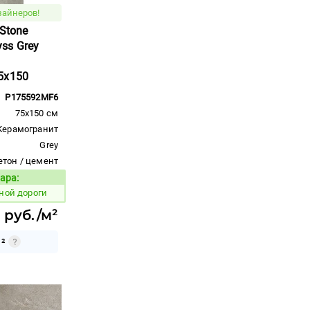
зайнеров!
 Stone
ss Grey
5x150
P175592MF6
75x150 см
Керамогранит
Grey
етон / цемент
ара:
Код товара:
ной дороги
 руб./м²
²