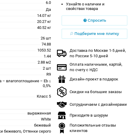
6.0
Узнайте о наличии и
свойствах товара
Да
14.07 кг
Спросить
20.27 кг
40.52 кг
Подберите мне плитку
26 шт
74.88
1053.52
Доставка по Москве 1-5 дней,
по России 5-10 дней
1.44
2.88 м2
Оплата наличными, картой,
2 шт
по счету с НДС
R9
Дизайн-проект в подарок
a – влагопоглощение – Eb ≤
0,5%
Скидки на большие заказы
Класс 5
Сотрудничаем с дизайнерами
выраженная
Приходите в шоурум
White
бежевый
Положительные отзывы
клиентов
и бежевого, Оттенки серого