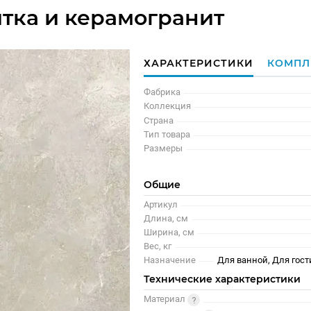
итка и керамогранит
ХАРАКТЕРИСТИКИ
КОМПЛ
Фабрика
Коллекция
Страна
Тип товара
Размеры
Общие
Артикул
Длина, см
Ширина, см
Вес, кг
Назначение
Для ванной, Для гост
Технические характеристики
Материал