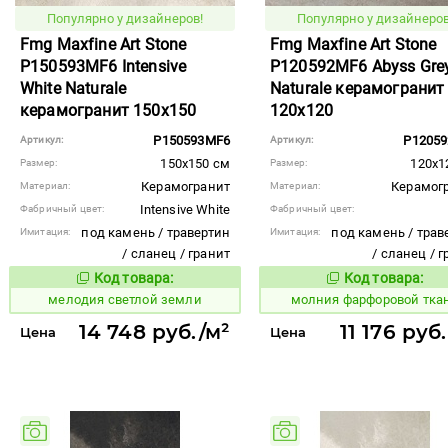
Популярно у дизайнеров!
Популярно у дизайнеров
Fmg Maxfine Art Stone
Fmg Maxfine Art Stone
P150593MF6 Intensive
P120592MF6 Abyss Gre
White Naturale
Naturale керамогранит
керамогранит 150x150
120x120
P150593MF6
P1205
Артикул:
Артикул:
150x150 см
120x1
Размер:
Размер:
Керамогранит
Керамог
Материал:
Материал:
Intensive White
Фабричный цвет:
Фабричный цвет:
под камень / травертин
под камень / трав
Имитация:
Имитация:
/ сланец / гранит
/ сланец / 
Код товара:
Код товара:
963530
1013980
Код товара:
Код то
мелодия светлой земли
молния фарфоровой тка
14 748 руб./м²
11 176 руб
Цена
Цена