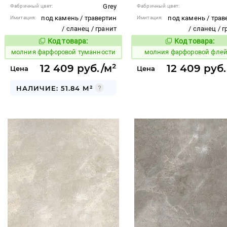
Grey
Фабричный цвет:
Фабричный цвет:
под камень / травертин
под камень / трав
Имитация:
Имитация:
/ сланец / гранит
/ сланец / 
Код товара:
Код товара:
1013984
1013991
Код товара:
Код то
молния фарфоровой туманности
молния фарфоровой фле
12 409 руб./м²
12 409 руб.
Цена
Цена
НАЛИЧИЕ: 51.84 М²