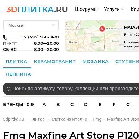
3D
ПЛИТКА
.RU
Шоурумы
Услуги
Кл
+7 (495) 966-18-01
ПН-ПТ
8:00—20:00
СБ-ВС
8:00—20:00
ПЛИТКА
КЕРАМОГРАНИТ
МОЗАИКА
СТУПЕН
ЛЕПНИНА
БРЕНДЫ
0-9
A
B
C
D
E
F
G
3dplitka.ru
–
Плитка
–
Плитка из Италии
–
Fmg
–
Maxfine Art Sto
Fmg Maxfine Art Stone P120