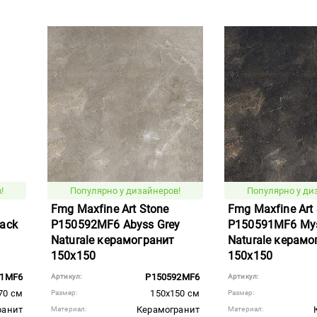
!
Популярно у дизайнеров!
Популярно у ди
Fmg Maxfine Art Stone
Fmg Maxfine Art
ack
P150592MF6 Abyss Grey
P150591MF6 Mys
Naturale керамогранит
Naturale керамо
150x150
150x150
91MF6
P150592MF6
Артикул:
Артикул:
70 см
150x150 см
Размер:
Размер:
ранит
Керамогранит
Материал:
Материал: