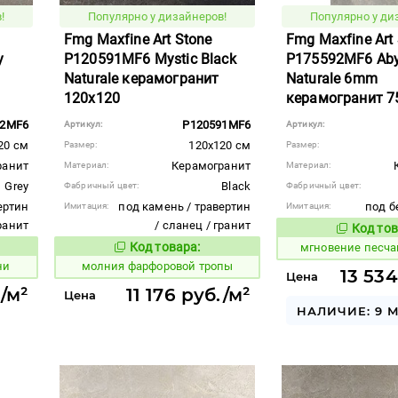
!
Популярно у дизайнеров!
Популярно у ди
Fmg Maxfine Art Stone
Fmg Maxfine Art
y
P120591MF6 Mystic Black
P175592MF6 Aby
Naturale керамогранит
Naturale 6mm
120x120
керамогранит 7
92MF6
P120591MF6
Артикул:
Артикул:
20 см
120x120 см
Размер:
Размер:
ранит
Керамогранит
Материал:
Материал:
Grey
Black
Фабричный цвет:
Фабричный цвет:
ертин
под камень / травертин
под б
Имитация:
Имитация:
гранит
/ сланец / гранит
Код тов
946522
Код товара:
мгновение песча
1013983
вара:
Код товара:
ни
молния фарфоровой тропы
13 534
Цена
./м²
11 176 руб./м²
Цена
НАЛИЧИЕ: 9 М