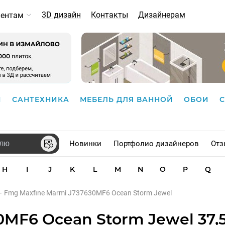
3D дизайн
Контакты
Дизайнерам
иентам
И
САНТЕХНИКА
МЕБЕЛЬ ДЛЯ ВАННОЙ
ОБОИ
Новинки
Портфолио дизайнеров
Отз
H
I
J
K
L
M
N
O
P
Q
–
Fmg Maxfine Marmi J737630MF6 Ocean Storm Jewel
MF6 Ocean Storm Jewel 37,5