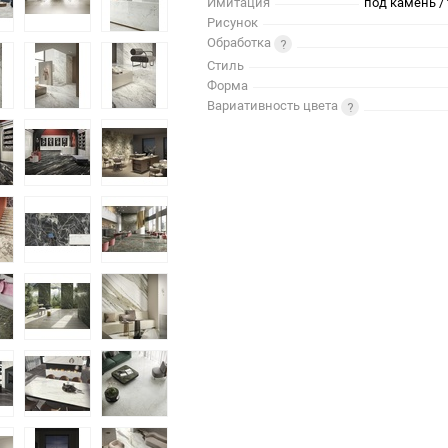
Имитация
под камень / 
Рисунок
Обработка
Стиль
Форма
Вариативность цвета