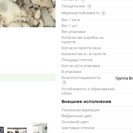
Толщина мм.
Морозоустойчивость
Вес 1 кв.м.
Вес 1 шт.
Вес упаковки
Количество коробок на
палетте
Кол-во в палетте кв.м.
Количество кг. в палетте
Площадь плитки
Кол-во м2 в упаковке
В упаковке
Влагопоглощаемость
Группа BI
Устойчивость к образованию
пятен
Внешнее исполнение
Тональная вариация
Фабричный цвет
Основной цвет
Цветовые оттенки