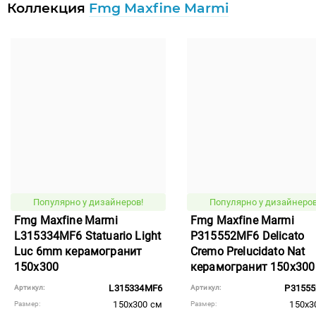
Коллекция
Fmg Maxfine Marmi
Популярно у дизайнеров!
Популярно у дизайнеров
Fmg Maxfine Marmi
Fmg Maxfine Marmi
L315334MF6 Statuario Light
P315552MF6 Delicato
Luc 6mm керамогранит
Cremo Prelucidato Nat
150x300
керамогранит 150x300
L315334MF6
P3155
Артикул:
Артикул:
150x300 см
150x3
Размер:
Размер: