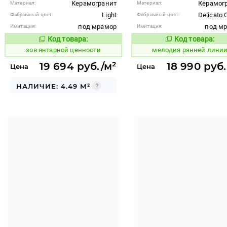
Керамогранит
Керамог
Материал:
Материал:
Light
Delicato
Фабричный цвет:
Фабричный цвет:
под мрамор
под м
Имитация:
Имитация:
Код товара:
Код товара:
515492
962794
Код товара:
Код то
зов янтарной ценности
мелодия ранней лини
19 694 руб./м²
18 990 руб.
Цена
Цена
НАЛИЧИЕ: 4.49 М²