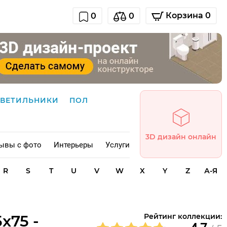
Корзина 0
0
0
СВЕТИЛЬНИКИ
ПОЛ
3D дизайн онлайн
ывы с фото
Интерьеры
Услуги
R
S
T
U
V
W
X
Y
Z
А-Я
x75 -
Рейтинг коллекции: