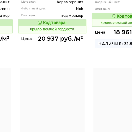
ранит
Керамогранит
Материал:
Фабричный цвет:
 Cremo
Noir
Фабричный цвет:
Имитация:
рамор
под мрамор
Имитация:
Код тов
834151
Код товара:
крыло ломкой 
834143
вара:
Код товара:
и
крыло ломкой гордости
18 96
Цена
/м²
20 937 руб./м²
Цена
НАЛИЧИЕ: 31.