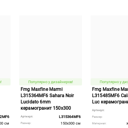
!
Популярно у дизайнеров!
Популярно у ди
Fmg Maxfine Marmi
Fmg Maxfine Ma
L315364MF6 Sahara Noir
L315485MF6 Cala
Lucidato 6mm
Luc керамогран
керамогранит 150x300
Артикул:
52MF6
L315364MF6
Артикул:
Размер:
00 см
150x300 см
Размер:
Материал: