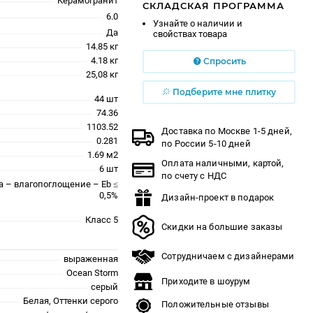
Керамогранит
СКЛАДСКАЯ ПРОГРАММА
6.0
Узнайте о наличии и
Да
свойствах товара
14.85 кг
4.18 кг
Спросить
25,08 кг
Подберите мне плитку
44 шт
74.36
1103.52
Доставка по Москве 1-5 дней,
0.281
по России 5-10 дней
1.69 м2
Оплата наличными, картой,
6 шт
по счету с НДС
a – влагопоглощение – Eb ≤
0,5%
Дизайн-проект в подарок
Класс 5
Скидки на большие заказы
Сотрудничаем с дизайнерами
выраженная
Ocean Storm
Приходите в шоурум
серый
Белая, Оттенки серого
Положительные отзывы