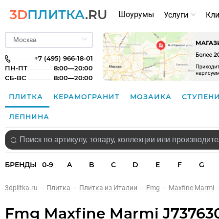
3D
ПЛИТКА
.RU
Шоурумы
Услуги
Кл
+7 (495) 966-18-01
ПН-ПТ
8:00—20:00
СБ-ВС
8:00—20:00
ПЛИТКА
КЕРАМОГРАНИТ
МОЗАИКА
СТУПЕН
ЛЕПНИНА
БРЕНДЫ
0-9
A
B
C
D
E
F
G
3dplitka.ru
–
Плитка
–
Плитка из Италии
–
Fmg
–
Maxfine Marmi
Fmg Maxfine Marmi J737630