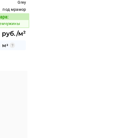
Grey
под мрамор
ара:
Код товара:
жемчужины
1 руб./м²
5 М²