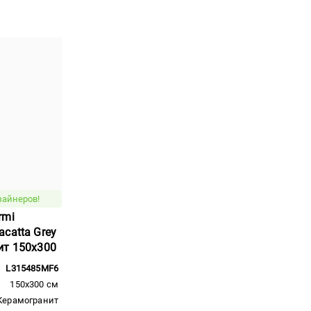
зайнеров!
rmi
catta Grey
ит 150x300
L315485MF6
150x300 см
Керамогранит