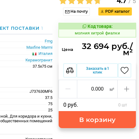
4.7
/ 5
На почту
PDF каталог
Код товара:
1014114
ЕКТ ПОСТАВКИ
1
Код товара:
молния хитрой фиалки
Fmg
32 694 руб./
Maxfine Marmi
Цена
м²
Италия
Керамогранит
37.5x75 см
Заказать в 1
клик
м²
J737630MF6
37.5
75
0 руб.
0 шт
25
ной, Для коридора и кухни,
В корзину
 общественных помещений