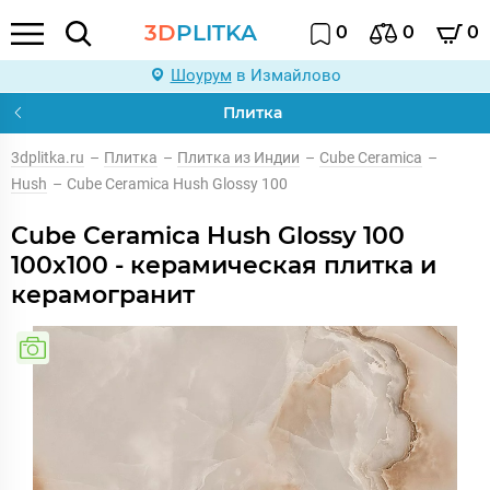
3D
PLITKA
0
0
0
Шоурум
в Измайлово
Плитка
3dplitka.ru
–
Плитка
–
Плитка из Индии
–
Cube Ceramica
–
Hush
–
Cube Ceramica Hush Glossy 100
Cube Ceramica Hush Glossy 100
100x100 - керамическая плитка и
керамогранит