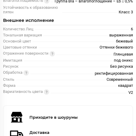
Влагопоглощаемость
Группа BIa – влагопоглощение – Eb ≤ 0,5%
Устойчивость к образованию
пятен
Класс 3
Внешнее исполнение
Количество Лиц
6
Тональная вариация
выраженная
Основной цвет
бежевый
Цветовые оттенки
Оттенки бежевого
Отражение поверхности
Глянцевая
Имитация
под оникс
Рисунок
Без рисунка
Обработка
ректифицированная
Стиль
Современный
Форма
квадрат
Вариативность цвета
V2
Приходите в шоурумы
Доставка