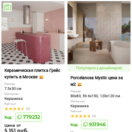
Популярно у дизайнеров!
Керамическая плитка Грейс
купить в Москве
Porcelanosa Mystic цена за
м2
Размер:
7.5x30 см
Размер:
Материал:
80x80, 59.6x150, 120x120 см
Керамика
Материал:
Рейтинг:
Керамика
(5)
Рейтинг:
779232
(9)
Код:
931946
Код:
Цена от
5 151 руб.