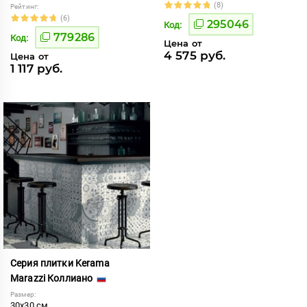
(8)
Рейтинг:
(6)
295046
Код:
779286
Код:
Цена от
4 575 руб.
Цена от
1 117 руб.
Серия плитки Kerama
Marazzi Коллиано
Размер:
30x30 см