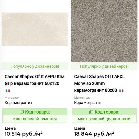
Популярно у дизайнеров!
Популярно у дизайнеров!
Caesar Shapes Of It AFPU Itria
Caesar Shapes Of It AFXL
Grip керамогранит 60x120
Monviso 20mm
керамогранит 80x80
Материал:
Материал:
Керамогранит
Керамогранит
Код товара:
Код товара:
1016852
1016868
Код:
Код:
мост веселой темноты
мост веселой целостности
Цена
Цена
10 514 руб./м²
18 844 руб./м²