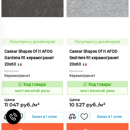
Популярно у дизайнеров!
Популярно у дизайнеров!
Caesar Shapes Of It AFOG
Caesar Shapes Of It AFOD
Gardena Rt керамогранит
Sestriere Rt керамогранит
20x60
20x60
Материал:
Материал:
Керамогранит
Керамогранит
Код товара:
Код товара:
1016832
1016829
Код:
Код:
мост веселой росы
мост веселой реки
Цена
Цена
11 047 руб./м²
10 527 руб./м²
Заказ в 1 клик
Заказ в 1 клик