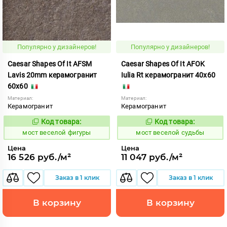
Популярно у дизайнеров!
Популярно у дизайнеров!
Caesar Shapes Of It AFSM
Caesar Shapes Of It AFOK
Lavis 20mm керамогранит
Iulia Rt керамогранит 40x60
60x60
Материал:
Материал:
Керамогранит
Керамогранит
Код товара:
Код товара:
1016865
1016849
Код:
Код:
мост веселой фигуры
мост веселой судьбы
Цена
Цена
16 526 руб./м²
11 047 руб./м²
Заказ в 1 клик
Заказ в 1 клик
В корзину
В корзину