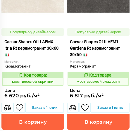
Популярно у дизайнеров!
Популярно у дизайнеров!
Caesar Shapes Of It AFMX
Caesar Shapes Of It AFM1
Itria Rt керамогранит 30x60
Gardena Rt керамогранит
30x60
Материал:
Материал:
Керамогранит
Керамогранит
Код товара:
Код товара:
1016842
1016845
Код:
Код:
мост веселой скрипки
мост веселой сладости
Цена
Цена
6 620 руб./м²
6 817 руб./м²
Заказ в 1 клик
Заказ в 1 клик
В корзину
В корзину