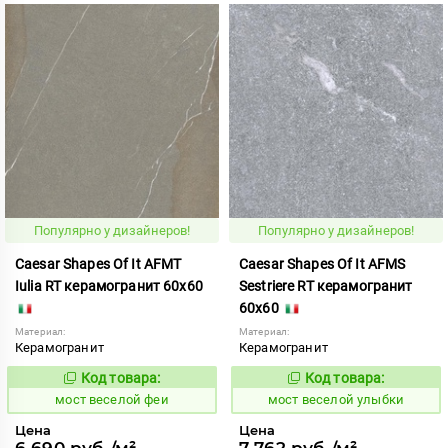
Популярно у дизайнеров!
Популярно у дизайнеров!
Caesar Shapes Of It AFMT
Caesar Shapes Of It AFMS
Iulia RT керамогранит 60x60
Sestriere RT керамогранит
60x60
Материал:
Материал:
Керамогранит
Керамогранит
Код товара:
Код товара:
1016863
1016861
Код:
Код:
мост веселой феи
мост веселой улыбки
Цена
Цена
6 690 руб./м²
7 762 руб./м²