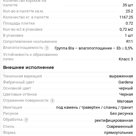
Количество коробок на
палетте
35 шт
Кол-во в палетте кв.м.
25.2
Количество кг. в палетте
1167.25
Площадь плитки
0.72
Кол-во м2 в упаковке
0,72 м2
В упаковке
1 шт
Сопротивление скольжению
R11
Влагопоглощаемость
Группа BIa – влагопоглощение – Eb ≤ 0,5%
Устойчивость к образованию
пятен
Класс 3
Внешнее исполнение
Тональная вариация
выраженная
Фабричный цвет
Gardena
Основной цвет
черный
Цветовые оттенки
Черная
Отражение поверхности
Матовая
Имитация
под камень / травертин / сланец / гранит
Рисунок
Без рисунка
Обработка
ректифицированная
Стиль
Современный
Форма
прямоугольник