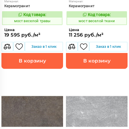
Материал:
Материал:
Керамогранит
Керамогранит
Код товара:
Код товара:
1016857
1016855
Код:
Код:
мост веселой травы
мост веселой ткани
Цена
Цена
19 595 руб./м²
11 256 руб./м²
Заказ в 1 клик
Заказ в 1 клик
В корзину
В корзину