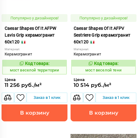
Популярно у дизайнеров!
Популярно у дизайнеров!
Caesar Shapes Of It AFPW
Caesar Shapes Of It AFPV
Lavis Grip керамогранит
Sestriere Grip керамогранит
60x120
60x120
Материал:
Материал:
Керамогранит
Керамогранит
Код товара:
Код товара:
1016854
1016853
Код:
Код:
мост веселой территории
мост веселой тени
Цена
Цена
11 256 руб./м²
10 514 руб./м²
Заказ в 1 клик
Заказ в 1 клик
В корзину
В корзину