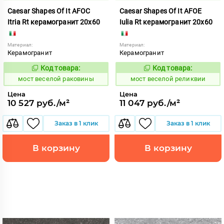
Caesar Shapes Of It AFOC
Caesar Shapes Of It AFOE
Itria Rt керамогранит 20x60
Iulia Rt керамогранит 20x60
Материал:
Материал:
Керамогранит
Керамогранит
Код товара:
Код товара:
1016828
1016830
Код:
Код:
мост веселой раковины
мост веселой реликвии
Цена
Цена
10 527 руб./м²
11 047 руб./м²
Заказ в 1 клик
Заказ в 1 клик
В корзину
В корзину