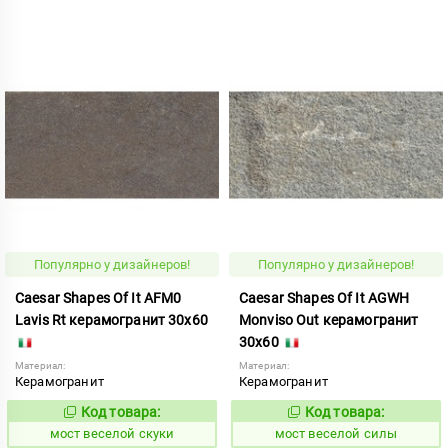
Популярно у дизайнеров!
Популярно у дизайнеров!
Caesar Shapes Of It AFM0
Caesar Shapes Of It AGWH
Lavis Rt керамогранит 30x60
Monviso Out керамогранит
30x60
Материал:
Материал:
Керамогранит
Керамогранит
Код товара:
Код товара:
1016844
1016838
Код:
Код:
мост веселой скуки
мост веселой силы