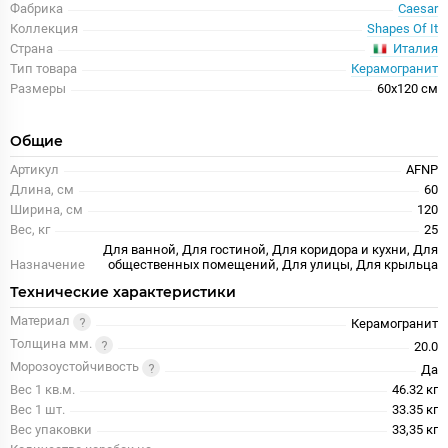
Фабрика
Caesar
Коллекция
Shapes Of It
Италия
Страна
Тип товара
Керамогранит
Размеры
60x120 см
Общие
Артикул
AFNP
Длина, см
60
Ширина, см
120
Вес, кг
25
Для ванной, Для гостиной, Для коридора и кухни, Для
Назначение
общественных помещений, Для улицы, Для крыльца
Технические характеристики
Материал
Керамогранит
Толщина мм.
20.0
Морозоустойчивость
Да
Вес 1 кв.м.
46.32 кг
Вес 1 шт.
33.35 кг
Вес упаковки
33,35 кг