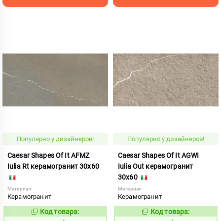
Популярно у дизайнеров!
Популярно у дизайнеров!
Caesar Shapes Of It AFMZ
Caesar Shapes Of It AGWI
Iulia Rt керамогранит 30x60
Iulia Out керамогранит
30x60
Материал:
Материал:
Керамогранит
Керамогранит
Код товара:
Код товара:
1016846
1016839
Код:
Код: