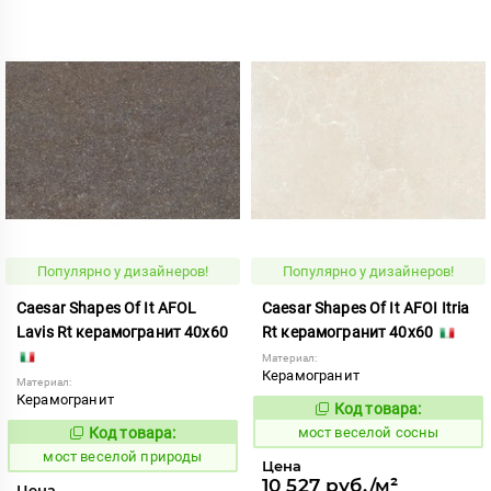
Популярно у дизайнеров!
Популярно у дизайнеров!
Caesar Shapes Of It AFOL
Caesar Shapes Of It AFOI Itria
Lavis Rt керамогранит 40x60
Rt керамогранит 40x60
Материал:
Керамогранит
Материал:
Керамогранит
Код товара:
1016847
Код:
Код товара:
мост веселой сосны
1016850
Код:
мост веселой природы
Цена
10 527 руб./м²
Цена