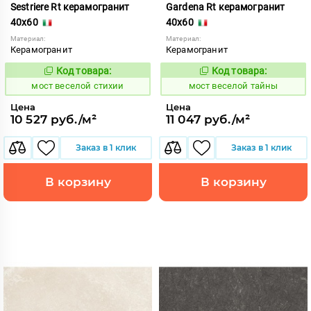
Sestriere Rt керамогранит
Gardena Rt керамогранит
40x60
40x60
Материал:
Материал:
Керамогранит
Керамогранит
Код товара:
Код товара:
1016848
1016851
Код:
Код:
мост веселой стихии
мост веселой тайны
Цена
Цена
10 527 руб./м²
11 047 руб./м²
Заказ в 1 клик
Заказ в 1 клик
В корзину
В корзину