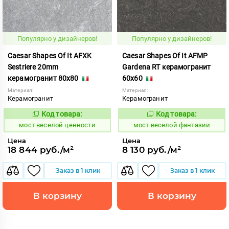
Популярно у дизайнеров!
Популярно у дизайнеров!
Caesar Shapes Of It AFXK
Caesar Shapes Of It AFMP
Sestriere 20mm
Gardena RT керамогранит
керамогранит 80x80
60x60
Материал:
Материал:
Керамогранит
Керамогранит
Код товара:
Код товара:
1016867
1016862
Код:
Код:
мост веселой ценности
мост веселой фантазии
Цена
Цена
18 844 руб./м²
8 130 руб./м²
Заказ в 1 клик
Заказ в 1 клик
В корзину
В корзину