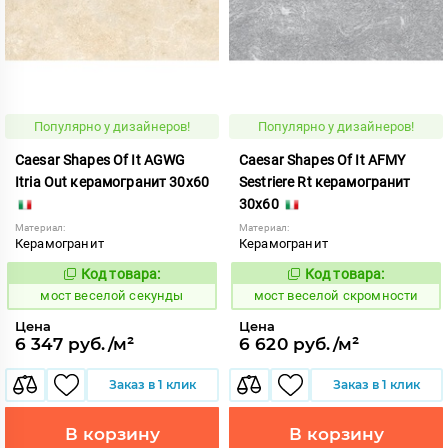
Популярно у дизайнеров!
Популярно у дизайнеров!
Caesar Shapes Of It AGWG
Caesar Shapes Of It AFMY
Itria Out керамогранит 30x60
Sestriere Rt керамогранит
30x60
Материал:
Материал:
Керамогранит
Керамогранит
Код товара:
Код товара:
1016837
1016843
Код:
Код:
мост веселой секунды
мост веселой скромности
Цена
Цена
6 347 руб./м²
6 620 руб./м²
Заказ в 1 клик
Заказ в 1 клик
В корзину
В корзину