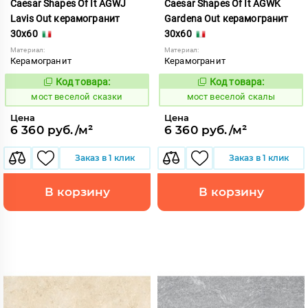
Caesar Shapes Of It AGWJ
Caesar Shapes Of It AGWK
Lavis Out керамогранит
Gardena Out керамогранит
30x60
30x60
Материал:
Материал:
Керамогранит
Керамогранит
Код товара:
Код товара:
1016840
1016841
Код:
Код:
мост веселой сказки
мост веселой скалы
Цена
Цена
6 360 руб./м²
6 360 руб./м²
Заказ в 1 клик
Заказ в 1 клик
В корзину
В корзину