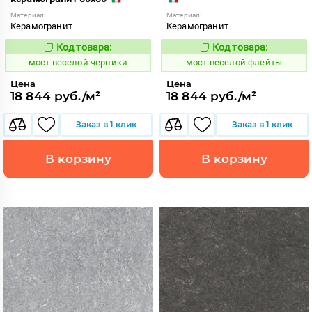
Материал:
Материал:
Керамогранит
Керамогранит
Код товара:
Код товара:
1016869
1016866
Код:
Код:
мост веселой черники
мост веселой флейты
Цена
Цена
18 844 руб./м²
18 844 руб./м²
Заказ в 1 клик
Заказ в 1 клик
В корзину
В корзину