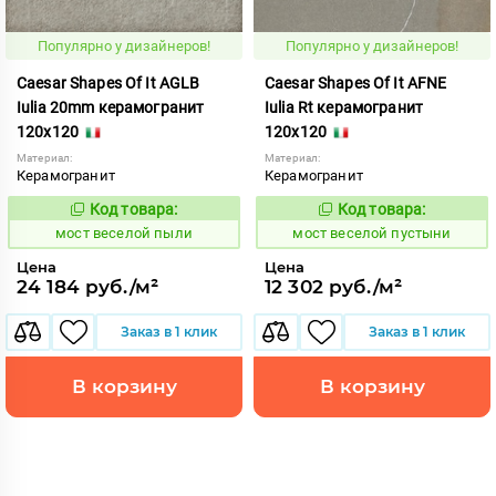
Популярно у дизайнеров!
Популярно у дизайнеров!
Caesar Shapes Of It AGLB
Caesar Shapes Of It AFNE
Iulia 20mm керамогранит
Iulia Rt керамогранит
120x120
120x120
Материал:
Материал:
Керамогранит
Керамогранит
Код товара:
Код товара:
1016826
1016825
Код:
Код:
мост веселой пыли
мост веселой пустыни
Цена
Цена
24 184 руб./м²
12 302 руб./м²
Заказ в 1 клик
Заказ в 1 клик
В корзину
В корзину