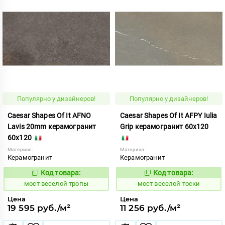
Популярно у дизайнеров!
Популярно у дизайнеров!
Caesar Shapes Of It AFNO
Caesar Shapes Of It AFPY Iulia
Lavis 20mm керамогранит
Grip керамогранит 60x120
60x120
Материал:
Материал:
Керамогранит
Керамогранит
Код товара:
Код товара:
1016858
1016856
Код:
Код:
мост веселой тропы
мост веселой тоски
Цена
Цена
19 595 руб./м²
11 256 руб./м²