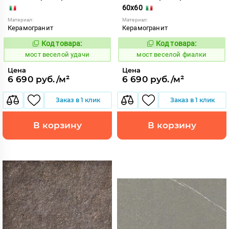
60x60
Материал:
Материал:
Керамогранит
Керамогранит
Код товара:
Код товара:
1016860
1016864
Код:
Код:
мост веселой удачи
мост веселой фиалки
Цена
Цена
6 690 руб./м²
6 690 руб./м²
Заказ в 1 клик
Заказ в 1 клик
В корзину
В корзину