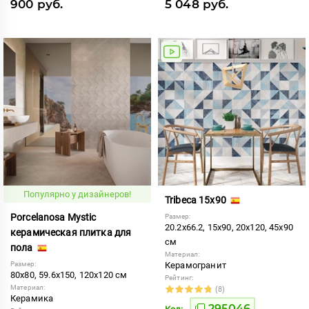
900 руб.
5 048 руб.
Популярно у дизайнеров!
Tribeca 15x90
Porcelanosa Mystic
Размер:
20.2x66.2, 15x90, 20x120, 45x90
керамическая плитка для
см
пола
Материал:
Размер:
Керамогранит
80x80, 59.6x150, 120x120 см
Рейтинг:
Материал:
(8)
Керамика
295046