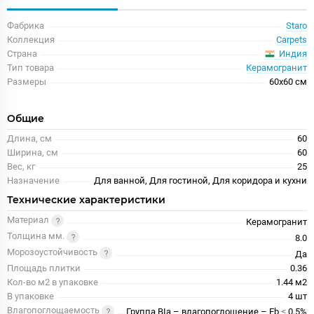
Фабрика
Staro
Коллекция
Carpets
Индия
Страна
Тип товара
Керамогранит
Размеры
60x60 см
Общие
Длина, см
60
Ширина, см
60
Вес, кг
25
Назначение
Для ванной, Для гостиной, Для коридора и кухни
Технические характеристики
Материал
Керамогранит
Толщина мм.
8.0
Морозоустойчивость
Да
Площадь плитки
0.36
Кол-во м2 в упаковке
1.44 м2
В упаковке
4 шт
Влагопоглощаемость
Группа BIa – влагопоглощение – Eb ≤ 0,5%