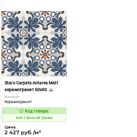
Staro Carpets Antares Matt
керамогранит 60x60
Материал:
Керамогранит
Код товара:
1017357
Код:
мост вечной травы
Цена
2 427 руб./м²