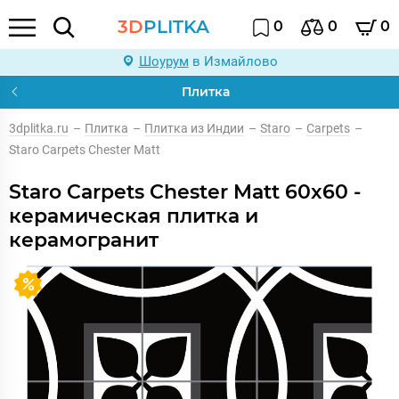
3D
PLITKA
0
0
0
Шоурум
в Измайлово
Плитка
3dplitka.ru
–
Плитка
–
Плитка из Индии
–
Staro
–
Carpets
–
Staro Carpets Chester Matt
Staro Carpets Chester Matt 60x60 -
керамическая плитка и
керамогранит