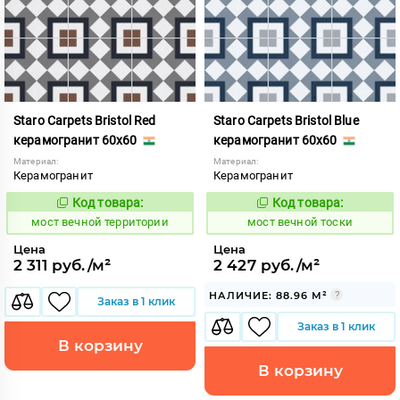
Staro Carpets Bristol Red
Staro Carpets Bristol Blue
керамогранит 60x60
керамогранит 60x60
Материал:
Материал:
Керамогранит
Керамогранит
Код товара:
Код товара:
1017354
1017356
Код:
Код:
мост вечной территории
мост вечной тоски
Цена
Цена
2 311 руб./м²
2 427 руб./м²
НАЛИЧИЕ: 88.96 М²
Заказ в 1 клик
Заказ в 1 клик
В корзину
В корзину