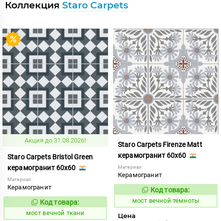
Коллекция
Staro Carpets
Акция до 31.08.2026!
Staro Carpets Firenze Matt
керамогранит 60x60
Staro Carpets Bristol Green
керамогранит 60x60
Материал:
Керамогранит
Материал:
Керамогранит
Код товара:
1017352
Код:
мост вечной темноты
Код товара:
1017355
Код:
мост вечной ткани
Цена