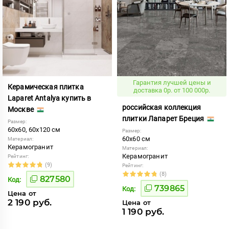
Гарантия лучшей цены и
Керамическая плитка
доставка 0р. от 100 000р.
Laparet Antalya купить в
российская коллекция
Москве
плитки Лапарет Бреция
Размер:
60x60, 60x120 см
Размер:
60x60 см
Материал:
Керамогранит
Материал:
Керамогранит
Рейтинг:
(9)
Рейтинг:
(8)
827580
Код:
739865
Код:
Цена от
2 190 руб.
Цена от
1 190 руб.