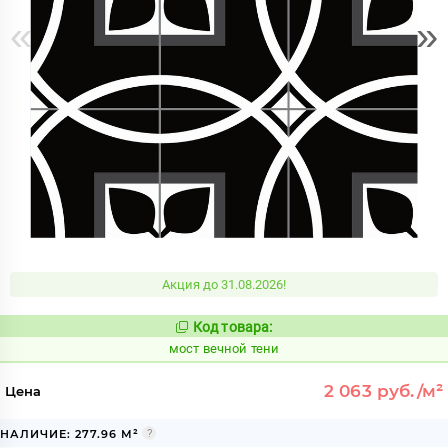
«
»
Акция до 31.08.2026!
Код товара:
1017353
Код:
мост вечной тени
2 063 руб./м²
Цена
НАЛИЧИЕ: 277.96 М²