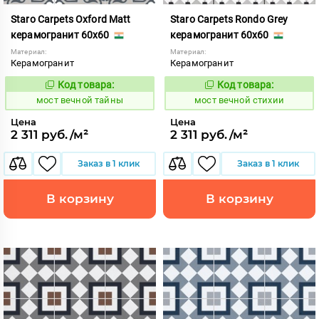
Staro Carpets Oxford Matt
Staro Carpets Rondo Grey
керамогранит 60x60
керамогранит 60x60
Материал:
Материал:
Керамогранит
Керамогранит
Код товара:
Код товара:
1017351
1017348
Код:
Код:
мост вечной тайны
мост вечной стихии
Цена
Цена
2 311 руб./м²
2 311 руб./м²
Заказ в 1 клик
Заказ в 1 клик
В корзину
В корзину