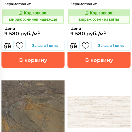
Керамогранит
Керамогранит
Код товара:
Код товара:
992807
992806
Код:
Код:
мираж осенней надежды
мираж осенней мяты
Цена
Цена
9 580 руб./м²
9 580 руб./м²
Заказ в 1 клик
Заказ в 1 клик
В корзину
В корзину