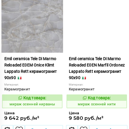
Emil ceramica Tele Di Marmo
Emil ceramica Tele Di Marmo
Reloaded E0EM Onice Klimt
Reloaded E0EN Marfil Ordonez
Lappato Rett керамогранит
Lappato Rett керамогранит
90x90
90x90
Материал:
Материал:
Керамогранит
Керамогранит
Код товара:
Код товара:
992809
992810
Код:
Код:
мираж осенней нирваны
мираж осенней нити
Цена
Цена
9 642 руб./м²
9 580 руб./м²