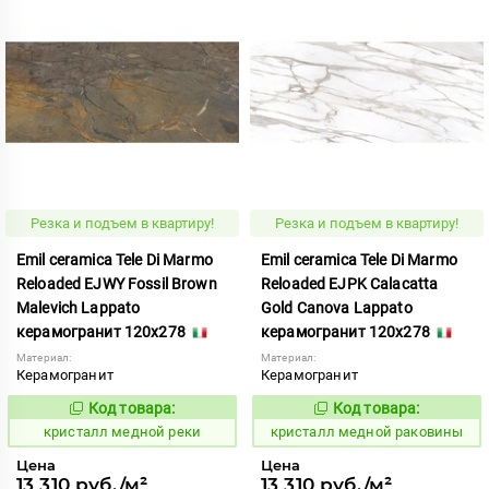
Резка и подъем в квартиру!
Резка и подъем в квартиру!
Emil ceramica Tele Di Marmo
Emil ceramica Tele Di Marmo
Reloaded EJWY Fossil Brown
Reloaded EJPK Calacatta
Malevich Lappato
Gold Canova Lappato
керамогранит 120x278
керамогранит 120x278
Материал:
Материал:
Керамогранит
Керамогранит
Код товара:
Код товара:
819329
819328
Код:
Код:
кристалл медной реки
кристалл медной раковины
Цена
Цена
13 310 руб./м²
13 310 руб./м²