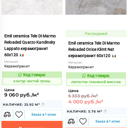
Распродажа!
Emil ceramica Tele Di Marmo
Reloaded Quarzo Kandinsky
Emil ceramica Tele Di Marmo
Lappato керамогранит
Reloaded Onice Klimt Nat
60x120
керамогранит 60x120
Материал:
Материал:
Керамогранит
Керамогранит
Код товара:
Код товара:
764519
Код:
861552
Код:
контур чистой грозы
лепесток глиняной миссии
Цена
Цена
9 060 руб./м²
5 333 руб./м²
4 000 руб./м²
НАЛИЧИЕ: 25.92 М²
НАЛИЧИЕ: 5.76 М²
Заказ в 1 клик
Заказ в 1 клик