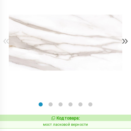
«
»
Код товара:
1020881
Код:
мост ласковой верности