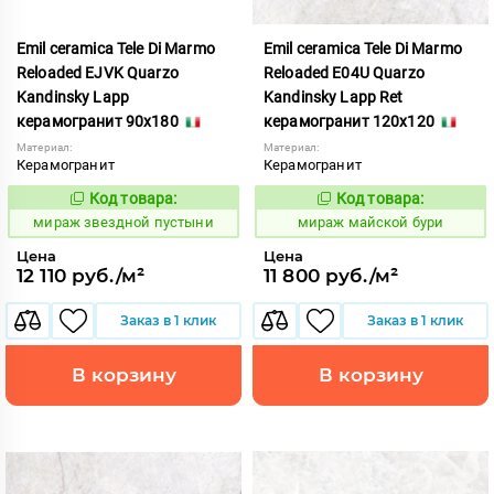
Emil ceramica Tele Di Marmo
Emil ceramica Tele Di Marmo
Reloaded EJVK Quarzo
Reloaded E04U Quarzo
Kandinsky Lapp
Kandinsky Lapp Ret
керамогранит 90x180
керамогранит 120x120
Материал:
Материал:
Керамогранит
Керамогранит
Код товара:
Код товара:
988075
990755
Код:
Код:
мираж звездной пустыни
мираж майской бури
Цена
Цена
12 110 руб./м²
11 800 руб./м²
Заказ в 1 клик
Заказ в 1 клик
В корзину
В корзину