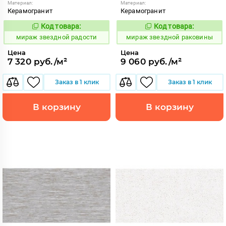
Материал:
Материал:
Керамогранит
Керамогранит
Код товара:
Код товара:
988077
988078
Код:
Код:
мираж звездной радости
мираж звездной раковины
Цена
Цена
7 320 руб./м²
9 060 руб./м²
Заказ в 1 клик
Заказ в 1 клик
В корзину
В корзину