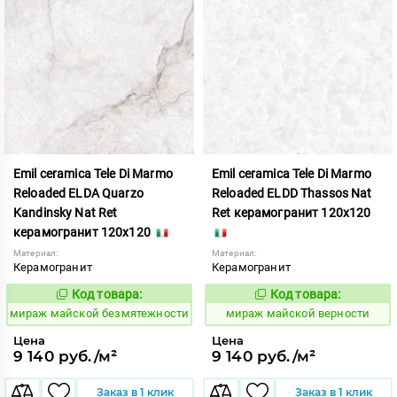
Emil ceramica Tele Di Marmo
Emil ceramica Tele Di Marmo
Reloaded ELDA Quarzo
Reloaded ELDD Thassos Nat
Kandinsky Nat Ret
Ret керамогранит 120x120
керамогранит 120x120
Материал:
Материал:
Керамогранит
Керамогранит
Код товара:
Код товара:
990754
990756
Код:
Код:
мираж майской безмятежности
мираж майской верности
Цена
Цена
9 140 руб./м²
9 140 руб./м²
Заказ в 1 клик
Заказ в 1 клик