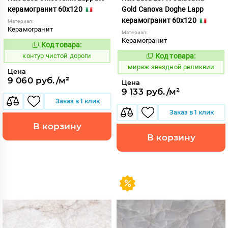
керамогранит 60x120
Gold Canova Doghe Lapp
керамогранит 60x120
Материал:
Керамогранит
Материал:
Керамогранит
Код товара:
764522
Код:
контур чистой дороги
Код товара:
988080
Код:
мираж звездной реликвии
Цена
9 060 руб./м²
Цена
9 133 руб./м²
Заказ в 1 клик
Заказ в 1 клик
В корзину
В корзину