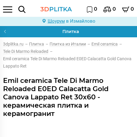
3D
PLITKA
0
0
0
Шоурум
в Измайлово
Плитка
3dplitka.ru
–
Плитка
–
Плитка из Италии
–
Emil ceramica
–
Tele Di Marmo Reloaded
–
Emil ceramica Tele Di Marmo Reloaded E0ED Calacatta Gold Canova
Lappato Ret
Emil ceramica Tele Di Marmo
Reloaded E0ED Calacatta Gold
Canova Lappato Ret 30x60 -
керамическая плитка и
керамогранит