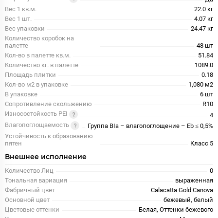
Вес 1 кв.м.
22.0 кг
Вес 1 шт.
4.07 кг
Вес упаковки
24.47 кг
Количество коробок на
палетте
48 шт
Кол-во в палетте кв.м.
51.84
Количество кг. в палетте
1089.0
Площадь плитки
0.18
Кол-во м2 в упаковке
1,080 м2
В упаковке
6 шт
Сопротивление скольжению
R10
Износостойкость PEI
4
Влагопоглощаемость
Группа BIa – влагопоглощение – Eb ≤ 0,5%
Устойчивость к образованию
пятен
Класс 5
Внешнее исполнение
Количество Лиц
0
Тональная вариация
выраженная
Фабричный цвет
Calacatta Gold Canova
Основной цвет
бежевый, белый
Цветовые оттенки
Белая, Оттенки бежевого