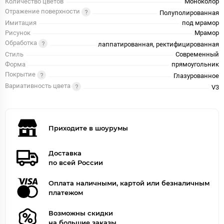
Количество цветов
Моноколор
Отражение поверхности
Полуполированная
Имитация
под мрамор
Рисунок
Мрамор
Обработка
лаппатированная, ректифицированная
Стиль
Современный
Форма
прямоугольник
Покрытие
Глазурованное
Вариативность цвета
V3
Приходите в шоурумы
Доставка
по всей России
Оплата наличными, картой или безналичным
платежом
Возможны скидки
на большие заказы