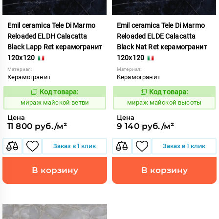
Emil ceramica Tele Di Marmo
Emil ceramica Tele Di Marmo
Reloaded ELDH Calacatta
Reloaded ELDE Calacatta
Black Lapp Ret керамогранит
Black Nat Ret керамогранит
120x120
120x120
Материал:
Материал:
Керамогранит
Керамогранит
Код товара:
Код товара:
990759
990757
Код:
Код:
мираж майской ветви
мираж майской высоты
Цена
Цена
11 800 руб./м²
9 140 руб./м²
Заказ в 1 клик
Заказ в 1 клик
В корзину
В корзину