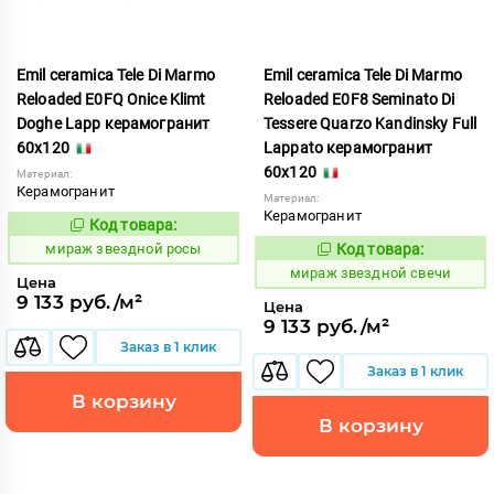
Emil ceramica Tele Di Marmo
Emil ceramica Tele Di Marmo
Reloaded E0FQ Onice Klimt
Reloaded E0F8 Seminato Di
Doghe Lapp керамогранит
Tessere Quarzo Kandinsky Full
60x120
Lappato керамогранит
60x120
Материал:
Керамогранит
Материал:
Керамогранит
Код товара:
988082
Код:
мираж звездной росы
Код товара:
988084
Код:
мираж звездной свечи
Цена
9 133 руб./м²
Цена
9 133 руб./м²
Заказ в 1 клик
Заказ в 1 клик
В корзину
В корзину