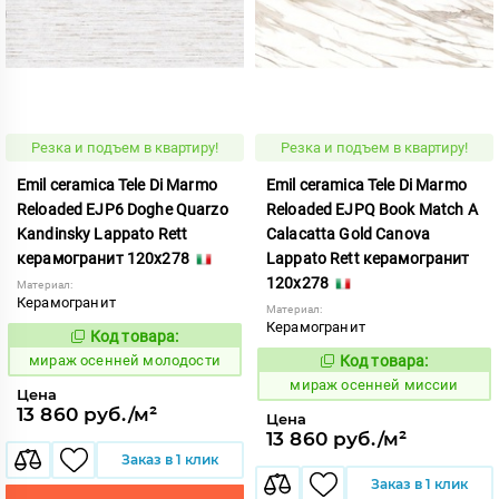
Резка и подъем в квартиру!
Резка и подъем в квартиру!
Emil ceramica Tele Di Marmo
Emil ceramica Tele Di Marmo
Reloaded EJP6 Doghe Quarzo
Reloaded EJPQ Book Match A
Kandinsky Lappato Rett
Calacatta Gold Canova
керамогранит 120x278
Lappato Rett керамогранит
120x278
Материал:
Керамогранит
Материал:
Керамогранит
Код товара:
992804
Код:
мираж осенней молодости
Код товара:
992802
Код:
мираж осенней миссии
Цена
13 860 руб./м²
Цена
13 860 руб./м²
Заказ в 1 клик
Заказ в 1 клик