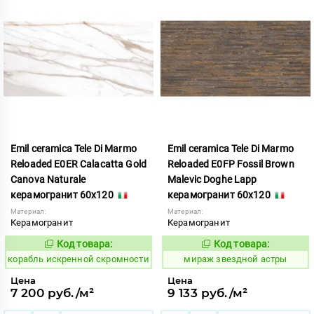
Emil ceramica Tele Di Marmo
Emil ceramica Tele Di Marmo
Reloaded E0ER Calacatta Gold
Reloaded E0FP Fossil Brown
Canova Naturale
Malevic Doghe Lapp
керамогранит 60x120
керамогранит 60x120
Материал:
Материал:
Керамогранит
Керамогранит
Код товара:
Код товара:
770218
988081
Код:
Код:
корабль искренной скромности
мираж звездной астры
Цена
Цена
7 200 руб./м²
9 133 руб./м²