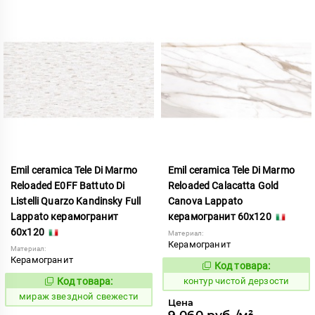
Emil ceramica Tele Di Marmo
Emil ceramica Tele Di Marmo
Reloaded E0FF Battuto Di
Reloaded Calacatta Gold
Listelli Quarzo Kandinsky Full
Canova Lappato
Lappato керамогранит
керамогранит 60x120
60x120
Материал:
Керамогранит
Материал:
Керамогранит
Код товара:
764520
Код:
Код товара:
контур чистой дерзости
988083
Код:
мираж звездной свежести
Цена
9 060 руб./м²