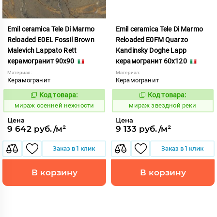
Emil ceramica Tele Di Marmo
Emil ceramica Tele Di Marmo
Reloaded E0EL Fossil Brown
Reloaded E0FM Quarzo
Malevich Lappato Rett
Kandinsky Doghe Lapp
керамогранит 90x90
керамогранит 60x120
Материал:
Материал:
Керамогранит
Керамогранит
Код товара:
Код товара:
992808
988079
Код:
Код:
мираж осенней нежности
мираж звездной реки
Цена
Цена
9 642 руб./м²
9 133 руб./м²
Заказ в 1 клик
Заказ в 1 клик
В корзину
В корзину