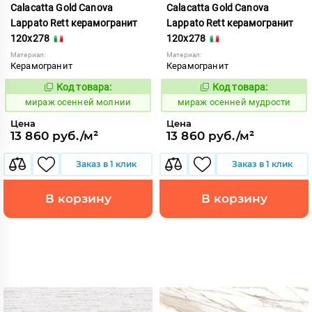
Calacatta Gold Canova
Calacatta Gold Canova
Lappato Rett керамогранит
Lappato Rett керамогранит
120x278
120x278
Материал:
Материал:
Керамогранит
Керамогранит
Код товара:
Код товара:
992803
992805
Код:
Код:
мираж осенней молнии
мираж осенней мудрости
Цена
Цена
13 860 руб./м²
13 860 руб./м²
Заказ в 1 клик
Заказ в 1 клик
В корзину
В корзину