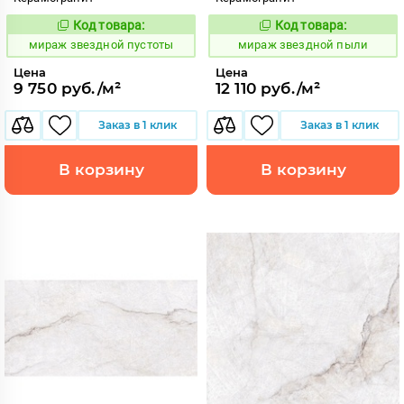
Код товара:
Код товара:
988074
988076
Код:
Код:
мираж звездной пустоты
мираж звездной пыли
Цена
Цена
9 750 руб./м²
12 110 руб./м²
Заказ в 1 клик
Заказ в 1 клик
В корзину
В корзину