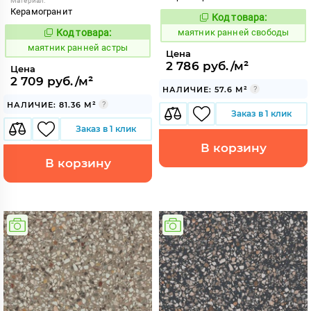
Материал:
Керамогранит
Код товара:
931585
Код:
Код товара:
маятник ранней свободы
931581
Код:
маятник ранней астры
Цена
2 786 руб./м²
Цена
2 709 руб./м²
НАЛИЧИЕ: 57.6 М²
НАЛИЧИЕ: 81.36 М²
Заказ в 1 клик
Заказ в 1 клик
В корзину
В корзину