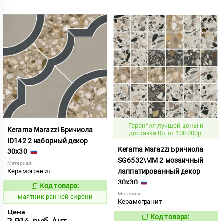
Гарантия лучшей цены и
Kerama Marazzi Бричиола
доставка 0р. от 100 000р.
ID142 2 наборный декор
Kerama Marazzi Бричиола
30x30
SG6532\MM 2 мозаичный
Материал:
Керамогранит
лаппатированный декор
30x30
Код товара:
931589
Код:
Материал:
маятник ранней сирени
Керамогранит
Цена
Код товара:
931593
2 914 руб./шт
Код: