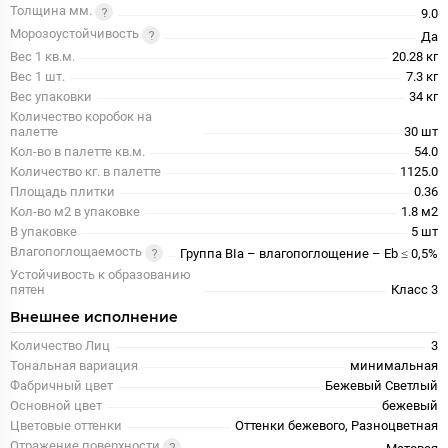
Толщина мм.
9.0
Морозоустойчивость
Да
Вес 1 кв.м.
20.28 кг
Вес 1 шт.
7.3 кг
Вес упаковки
34 кг
Количество коробок на
палетте
30 шт
Кол-во в палетте кв.м.
54.0
Количество кг. в палетте
1125.0
Площадь плитки
0.36
Кол-во м2 в упаковке
1.8 м2
В упаковке
5 шт
Влагопоглощаемость
Группа BIa – влагопоглощение – Eb ≤ 0,5%
Устойчивость к образованию
пятен
Класс 3
Внешнее исполнение
Количество Лиц
3
Тональная вариация
минимальная
Фабричный цвет
Бежевый Светлый
Основной цвет
бежевый
Цветовые оттенки
Оттенки бежевого, Разноцветная
Отражение поверхности