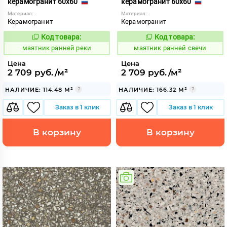
керамогранит 60x60
керамогранит 60x60
Материал:
Материал:
Керамогранит
Керамогранит
Код товара:
Код товара:
931579
931584
Код:
Код:
маятник ранней реки
маятник ранней свечи
Цена
Цена
2 709 руб./м²
2 709 руб./м²
НАЛИЧИЕ: 114.48 М²
НАЛИЧИЕ: 166.32 М²
Заказ в 1 клик
Заказ в 1 клик
В корзину
В корзину