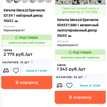
Гарантия лучшей цены и
Kerama Marazzi Бричиола
доставка 0р. от 100 000р.
ID139 1 наборный декор
Kerama Marazzi Бричиола
30x32
SG6531\MM 1 мозаичный
Материал:
Керамогранит
лаппатированный декор
30x30
Код товара:
931590
Код:
Материал:
маятник ранней сказки
Керамогранит
Цена
Код товара:
931592
2 775 руб./шт
Код:
маятник ранней скрипки
НАЛИЧИЕ: 10 ШТ
Цена
1 345 руб./шт
Заказ в 1 клик
НАЛИЧИЕ: 32 ШТ
В корзину
Заказ в 1 клик
В корзину