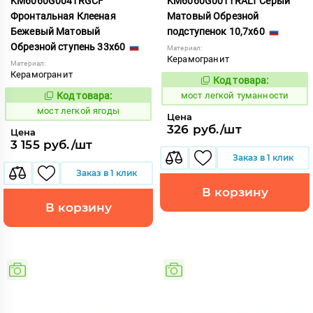
KM6060G0041RGCF
KM6060G0011RALT Серый
Фронтальная Клееная
Матовый Обрезной
Бежевый Матовый
подступенок 10,7x60
Обрезной ступень 33x60
Материал:
Керамогранит
Материал:
Керамогранит
Код товара:
1021234
Код:
Код товара:
мост легкой туманности
1021249
Код:
мост легкой ягоды
Цена
326 руб./шт
Цена
3 155 руб./шт
Заказ в 1 клик
Заказ в 1 клик
В корзину
В корзину