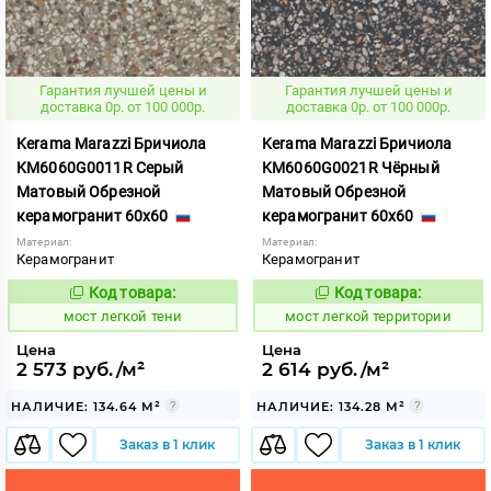
Гарантия лучшей цены и
Гарантия лучшей цены и
доставка 0р. от 100 000р.
доставка 0р. от 100 000р.
Kerama Marazzi Бричиола
Kerama Marazzi Бричиола
KM6060G0011R Серый
KM6060G0021R Чёрный
Матовый Обрезной
Матовый Обрезной
керамогранит 60x60
керамогранит 60x60
Материал:
Материал:
Керамогранит
Керамогранит
Код товара:
Код товара:
1021228
1021229
Код:
Код:
мост легкой тени
мост легкой территории
Цена
Цена
2 573 руб./м²
2 614 руб./м²
НАЛИЧИЕ: 134.64 М²
НАЛИЧИЕ: 134.28 М²
Заказ в 1 клик
Заказ в 1 клик