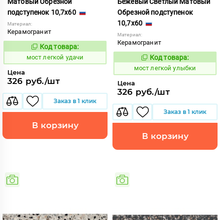
Матовый Обрезной
Бежевый Светлый Матовый
подступенок 10,7x60
Обрезной подступенок
10,7x60
Материал:
Керамогранит
Материал:
Керамогранит
Код товара:
1021235
Код:
мост легкой удачи
Код товара:
1021236
Код:
мост легкой улыбки
Цена
326 руб./шт
Цена
326 руб./шт
Заказ в 1 клик
Заказ в 1 клик
В корзину
В корзину