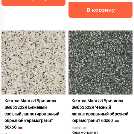
В корзину
Kerama Marazzi Бричиола
Kerama Marazzi Бричиола
SG653222R Бежевый
SG653622R Черный
светлый лаппатированный
лаппатированный обрезной
обрезной керамогранит
керамогранит 60x60
60x60
Материал:
Керамогранит