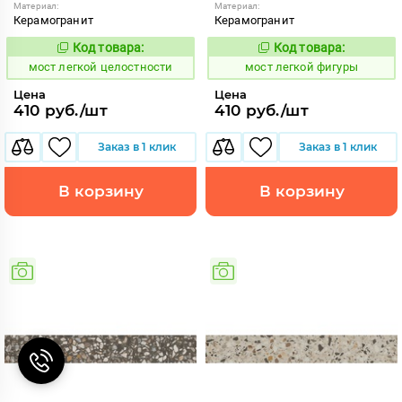
Материал:
Материал:
Керамогранит
Керамогранит
Код товара:
Код товара:
1021243
1021240
Код:
Код:
мост легкой целостности
мост легкой фигуры
Цена
Цена
410 руб./шт
410 руб./шт
Заказ в 1 клик
Заказ в 1 клик
В корзину
В корзину