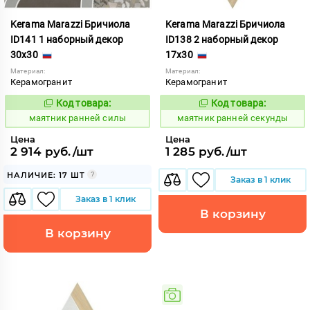
Kerama Marazzi Бричиола
Kerama Marazzi Бричиола
ID141 1 наборный декор
ID138 2 наборный декор
30x30
17x30
Материал:
Материал:
Керамогранит
Керамогранит
Код товара:
Код товара:
931588
931587
Код:
Код:
маятник ранней силы
маятник ранней секунды
Цена
Цена
2 914 руб./шт
1 285 руб./шт
НАЛИЧИЕ: 17 ШТ
Заказ в 1 клик
Заказ в 1 клик
В корзину
В корзину