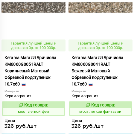
Гарантия лучшей цены и
Гарантия лучшей цены и
доставка 0р. от 100 000р.
доставка 0р. от 100 000р.
Kerama Marazzi Бричиола
Kerama Marazzi Бричиола
KM6060G0051RALT
KM6060G0041RALT
Коричневый Матовый
Бежевый Матовый
Обрезной подступенок
Обрезной подступенок
10,7x60
10,7x60
Материал:
Материал:
Керамогранит
Керамогранит
Код товара:
Код товара:
1021238
1021237
Код:
Код:
мост легкой феи
мост легкой фантазии
Цена
Цена
326 руб./шт
326 руб./шт