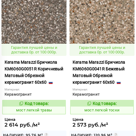
Гарантия лучшей цены и
Гарантия лучшей цены и
доставка 0р. от 100 000р.
доставка 0р. от 100 000р.
Kerama Marazzi Бричиола
Kerama Marazzi Бричиола
KM6060G0051R Коричневый
KM6060G0041R Бежевый
Матовый Обрезной
Матовый Обрезной
керамогранит 60x60
керамогранит 60x60
Материал:
Материал:
Керамогранит
Керамогранит
Код товара:
Код товара:
1021232
1021231
Код:
Код:
мост легкой травы
мост легкой тоски
Цена
Цена
2 614 руб./м²
2 573 руб./м²
НАЛИЧИЕ: 95.76 М²
НАЛИЧИЕ: 120.96 М²