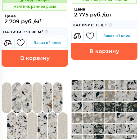
931582
Код:
маятник ранней росы
Цена
2 775 руб./шт
Цена
2 709 руб./м²
НАЛИЧИЕ: 15 ШТ
НАЛИЧИЕ: 91.08 М²
Заказ в 1 клик
Заказ в 1 клик
В корзину
В корзину