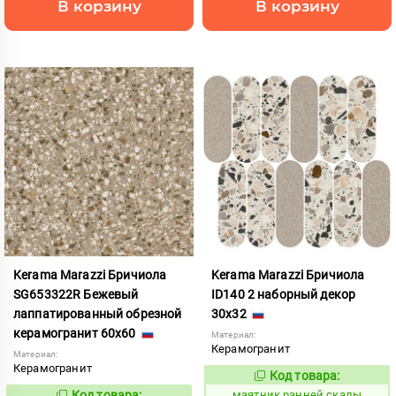
В корзину
В корзину
Kerama Marazzi Бричиола
Kerama Marazzi Бричиола
SG653322R Бежевый
ID140 2 наборный декор
лаппатированный обрезной
30x32
керамогранит 60x60
Материал:
Керамогранит
Материал:
Керамогранит
Код товара:
931591
Код:
Код товара:
маятник ранней скалы