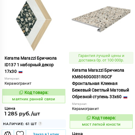
Гарантия лучшей цены и
Kerama Marazzi Бричиола
доставка 0р. от 100 000р.
ID137 1 наборный декор
Kerama Marazzi Бричиола
17x30
KM6060G0031RGCF
Материал:
Керамогранит
Фронтальная Клееная
Бежевый Светлый Матовый
Код товара:
931586
Код:
Обрезной ступень 33x60
маятник ранней связи
Материал:
Цена
Керамогранит
1 285 руб./шт
Код товара:
1021248
Код:
НАЛИЧИЕ: 61 ШТ
мост легкой юности
Цена
Заказ в 1 клик