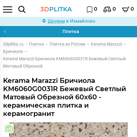
3D
PLITKA
0
0
0
Шоурум
в Измайлово
Плитка
3dplitka.ru
–
Плитка
–
Плитка из России
–
Kerama Marazzi
–
Бричиола
–
Kerama Marazzi Бричиола KM6060G0031R Бежевый Светлый
Матовый Обрезной
Kerama Marazzi Бричиола
KM6060G0031R Бежевый Светлый
Матовый Обрезной 60x60 -
керамическая плитка и
керамогранит