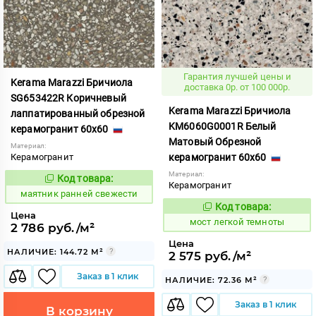
Гарантия лучшей цены и
Kerama Marazzi Бричиола
доставка 0р. от 100 000р.
SG653422R Коричневый
Kerama Marazzi Бричиола
лаппатированный обрезной
KM6060G0001R Белый
керамогранит 60x60
Матовый Обрезной
Материал:
Керамогранит
керамогранит 60x60
Материал:
Код товара:
931583
Код:
Керамогранит
маятник ранней свежести
Код товара:
1021227
Код:
Цена
мост легкой темноты
2 786 руб./м²
Цена
НАЛИЧИЕ: 144.72 М²
2 575 руб./м²
Заказ в 1 клик
НАЛИЧИЕ: 72.36 М²
Заказ в 1 клик
В корзину