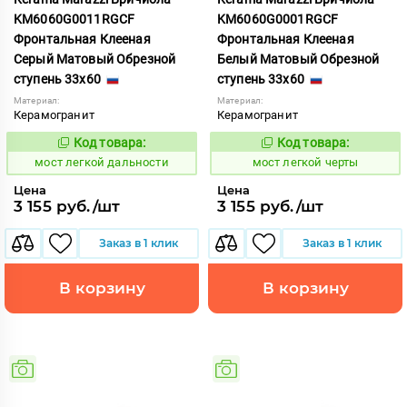
KM6060G0011RGCF
KM6060G0001RGCF
Фронтальная Клееная
Фронтальная Клееная
Серый Матовый Обрезной
Белый Матовый Обрезной
ступень 33x60
ступень 33x60
Материал:
Материал:
Керамогранит
Керамогранит
Код товара:
Код товара:
1021246
1021245
Код:
Код:
мост легкой дальности
мост легкой черты
Цена
Цена
3 155 руб./шт
3 155 руб./шт
Заказ в 1 клик
Заказ в 1 клик
В корзину
В корзину