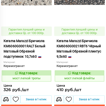
Гарантия лучшей цены и
Гарантия лучшей цены и
доставка 0р. от 100 000р.
доставка 0р. от 100 000р.
Kerama Marazzi Бричиола
Kerama Marazzi Бричиола
KM6060G0001RALT Белый
KM6060G0021RBT6 Чёрный
Матовый Обрезной
Матовый Обрезной плинтус
подступенок 10,7x60
9,5x60
Материал:
Материал:
Керамогранит
Керамогранит
Код товара:
Код товара:
1021233
1021241
Код:
Код:
мост легкой тропы
мост легкой флейты
Цена
Цена
326 руб./шт
410 руб./шт
Заказ в 1 клик
Заказ в 1 клик