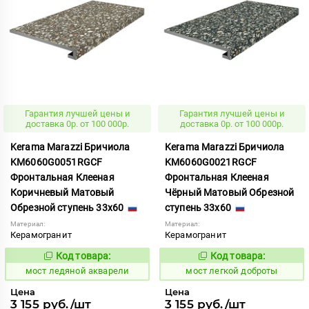
Гарантия лучшей цены и
Гарантия лучшей цены и
доставка 0р. от 100 000р.
доставка 0р. от 100 000р.
Kerama Marazzi Бричиола
Kerama Marazzi Бричиола
KM6060G0051RGCF
KM6060G0021RGCF
Фронтальная Клееная
Фронтальная Клееная
Коричневый Матовый
Чёрный Матовый Обрезной
Обрезной ступень 33x60
ступень 33x60
Материал:
Материал:
Керамогранит
Керамогранит
Код товара:
Код товара:
1021250
1021247
Код:
Код:
мост ледяной акварели
мост легкой доброты
Цена
Цена
3 155 руб./шт
3 155 руб./шт