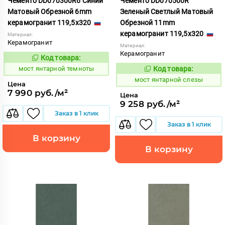
Чементо DD070300R6 Синий
Чементо DD070500R
Матовый Обрезной 6mm
Зеленый Светлый Матовый
керамогранит 119,5x320
Обрезной 11mm
керамогранит 119,5x320
Материал:
Керамогранит
Материал:
Керамогранит
Код товара:
1031102
Код:
мост янтарной темноты
Код товара:
1031096
Код:
мост янтарной слезы
Цена
7 990 руб./м²
Цена
9 258 руб./м²
Заказ в 1 клик
Заказ в 1 клик
В корзину
В корзину