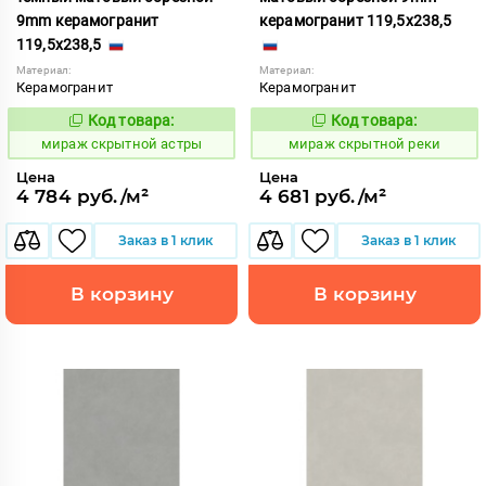
9mm керамогранит
керамогранит 119,5x238,5
119,5x238,5
Материал:
Материал:
Керамогранит
Керамогранит
Код товара:
Код товара:
995706
995704
Код:
Код:
мираж скрытной астры
мираж скрытной реки
Цена
Цена
4 784 руб./м²
4 681 руб./м²
Заказ в 1 клик
Заказ в 1 клик
В корзину
В корзину