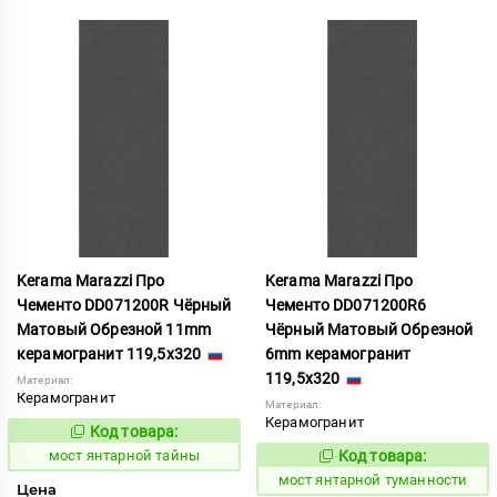
Kerama Marazzi Про
Kerama Marazzi Про
Чементо DD071200R Чёрный
Чементо DD071200R6
Матовый Обрезной 11mm
Чёрный Матовый Обрезной
керамогранит 119,5x320
6mm керамогранит
119,5x320
Материал:
Керамогранит
Материал:
Керамогранит
Код товара:
1031101
Код:
мост янтарной тайны
Код товара:
1031109
Код:
мост янтарной туманности
Цена