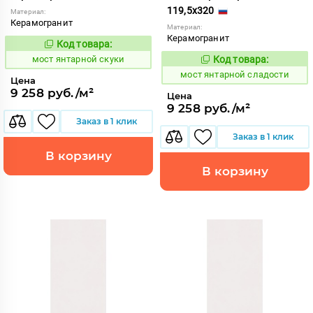
119,5x320
Материал:
Керамогранит
Материал:
Керамогранит
Код товара:
1031094
Код:
мост янтарной скуки
Код товара:
1031095
Код:
мост янтарной сладости
Цена
9 258 руб./м²
Цена
9 258 руб./м²
Заказ в 1 клик
Заказ в 1 клик
В корзину
В корзину