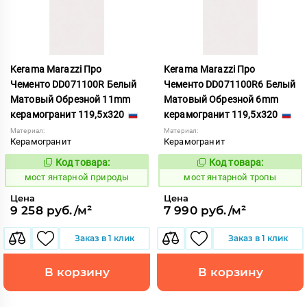
Kerama Marazzi Про
Kerama Marazzi Про
Чементо DD071100R Белый
Чементо DD071100R6 Белый
Матовый Обрезной 11mm
Матовый Обрезной 6mm
керамогранит 119,5x320
керамогранит 119,5x320
Материал:
Материал:
Керамогранит
Керамогранит
Код товара:
Код товара:
1031100
1031108
Код:
Код:
мост янтарной природы
мост янтарной тропы
Цена
Цена
9 258 руб./м²
7 990 руб./м²
Заказ в 1 клик
Заказ в 1 клик
В корзину
В корзину