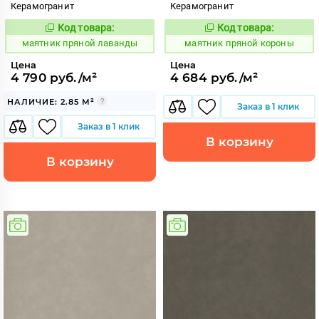
Керамогранит
Керамогранит
Код товара:
Код товара:
931166
931163
Код:
Код:
маятник пряной лаванды
маятник пряной короны
Цена
Цена
4 790 руб./м²
4 684 руб./м²
НАЛИЧИЕ: 2.85 М²
Заказ в 1 клик
Заказ в 1 клик
В корзину
В корзину