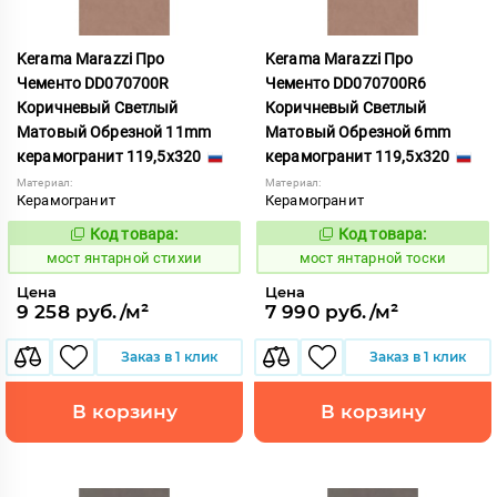
Kerama Marazzi Про
Kerama Marazzi Про
Чементо DD070700R
Чементо DD070700R6
Коричневый Светлый
Коричневый Светлый
Матовый Обрезной 11mm
Матовый Обрезной 6mm
керамогранит 119,5x320
керамогранит 119,5x320
Материал:
Материал:
Керамогранит
Керамогранит
Код товара:
Код товара:
1031098
1031106
Код:
Код:
мост янтарной стихии
мост янтарной тоски
Цена
Цена
9 258 руб./м²
7 990 руб./м²
Заказ в 1 клик
Заказ в 1 клик
В корзину
В корзину