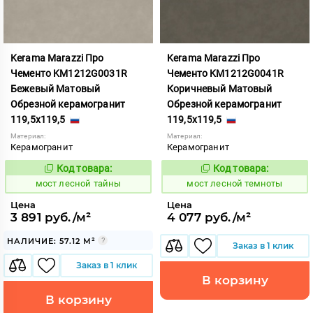
Kerama Marazzi Про
Kerama Marazzi Про
Чементо KM1212G0031R
Чементо KM1212G0041R
Бежевый Матовый
Коричневый Матовый
Обрезной керамогранит
Обрезной керамогранит
119,5x119,5
119,5x119,5
Материал:
Материал:
Керамогранит
Керамогранит
Код товара:
Код товара:
1021476
1021477
Код:
Код:
мост лесной тайны
мост лесной темноты
Цена
Цена
3 891 руб./м²
4 077 руб./м²
НАЛИЧИЕ: 57.12 М²
Заказ в 1 клик
Заказ в 1 клик
В корзину
В корзину