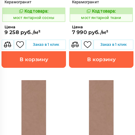
Керамогранит
Керамогранит
Код товара:
Код товара:
1031097
1031105
Код:
Код:
мост янтарной сосны
мост янтарной ткани
Цена
Цена
9 258 руб./м²
7 990 руб./м²
Заказ в 1 клик
Заказ в 1 клик
В корзину
В корзину