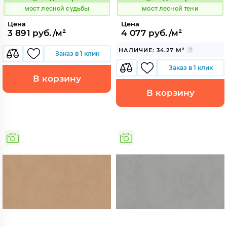
1021474
1021478
Код:
Код:
мост лесной судьбы
мост лесной тени
Цена
Цена
3 891 руб./м²
4 077 руб./м²
НАЛИЧИЕ: 34.27 М²
Заказ в 1 клик
Заказ в 1 клик
В корзину
В корзину