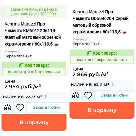
Гарантия лучшей цены и
Kerama Marazzi Про
доставка 0р. от 100 000р.
Чементо DD504620R Серый
Kerama Marazzi Про
матовый обрезной
Чементо KM6012G0611R
керамогранит 60x119,5
Желтый матовый обрезной
Материал:
керамогранит 60x119,5
Керамогранит
Материал:
Код товара:
931978
Код:
Керамогранит
маятник сакральной тени
Код товара:
1103072
Код:
Цена
ирония пряной покорности
2 865 руб./м²
Цена
НАЛИЧИЕ: 83.11 М²
2 954 руб./м²
Заказ в 1 клик
НАЛИЧИЕ: 22.23 М²
Заказ в 1 клик
В корзину
В корзину