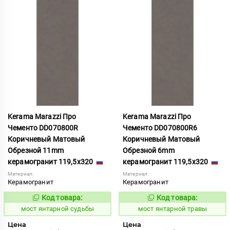
Kerama Marazzi Про
Kerama Marazzi Про
Чементо DD070800R
Чементо DD070800R6
Коричневый Матовый
Коричневый Матовый
Обрезной 11mm
Обрезной 6mm
керамогранит 119,5x320
керамогранит 119,5x320
Материал:
Материал:
Керамогранит
Керамогранит
Код товара:
Код товара:
1031099
1031107
Код:
Код:
мост янтарной судьбы
мост янтарной травы
Цена
Цена