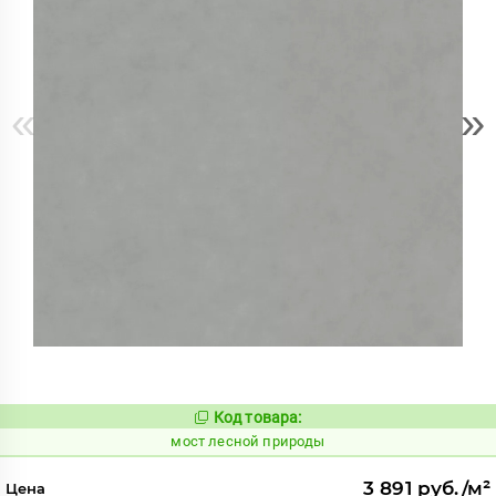
«
»
Код товара:
1021475
Код:
мост лесной природы
3 891 руб./м²
Цена