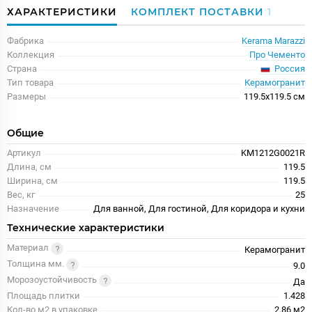
ХАРАКТЕРИСТИКИ
КОМПЛЕКТ ПОСТАВКИ
1
Фабрика
Kerama Marazzi
Коллекция
Про Чементо
Россия
Страна
Тип товара
Керамогранит
Размеры
119.5x119.5 см
Общие
Артикул
KM1212G0021R
Длина, см
119.5
Ширина, см
119.5
Вес, кг
25
Назначение
Для ванной, Для гостиной, Для коридора и кухни
Технические характеристики
Материал
Керамогранит
Толщина мм.
9.0
Морозоустойчивость
Да
Площадь плитки
1.428
Кол-во м2 в упаковке
2.86 м2