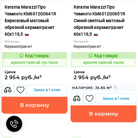
Kerama Marazzi Про
Kerama Marazzi Про
Чементо KM6012G0641R
Чементо KM6012G0651R
Бирюзовый матовый
Синий светлый матовый
обрезной керамогранит
обрезной керамогранит
60x119,5
60x119,5
Материал:
Материал:
Керамогранит
Керамогранит
Код товара:
Код товара:
1103075
1103076
Код:
Код:
ирония пряной пустыни
ирония пряной пыли
Цена
Цена
2 954 руб./м²
2 954 руб./м²
НАЛИЧИЕ: 35.85 М²
Заказ в 1 клик
Заказ в 1 клик
В корзину
В корзину