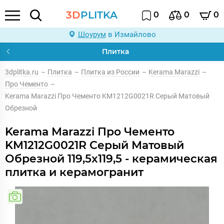
3D
PLITKA
0
0
0
Шоурум
в Измайлово
Плитка
3dplitka.ru
–
Плитка
–
Плитка из России
–
Kerama Marazzi
–
Про Чементо
–
Kerama Marazzi Про Чементо KM1212G0021R Серый Матовый
Обрезной
Kerama Marazzi Про Чементо
KM1212G0021R Серый Матовый
Обрезной 119,5x119,5 - керамическая
плитка и керамогранит