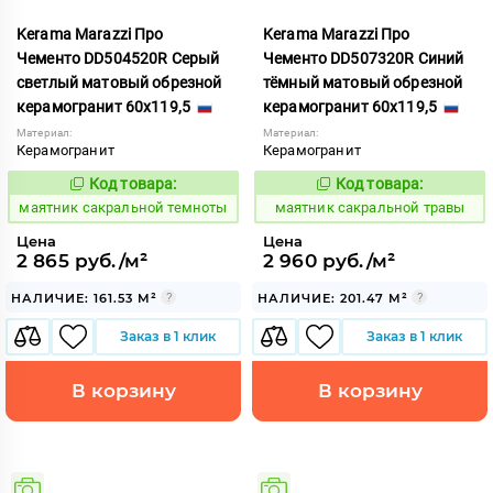
Kerama Marazzi Про
Kerama Marazzi Про
Чементо DD504520R Серый
Чементо DD507320R Синий
светлый матовый обрезной
тёмный матовый обрезной
керамогранит 60x119,5
керамогранит 60x119,5
Материал:
Материал:
Керамогранит
Керамогранит
Код товара:
Код товара:
931977
931982
Код:
Код:
маятник сакральной темноты
маятник сакральной травы
Цена
Цена
2 865 руб./м²
2 960 руб./м²
НАЛИЧИЕ: 161.53 М²
НАЛИЧИЕ: 201.47 М²
Заказ в 1 клик
Заказ в 1 клик
В корзину
В корзину