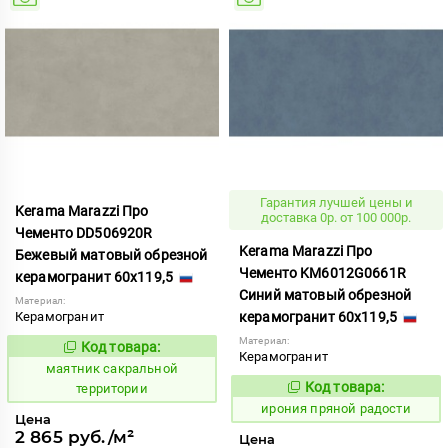
Гарантия лучшей цены и
Kerama Marazzi Про
доставка 0р. от 100 000р.
Чементо DD506920R
Kerama Marazzi Про
Бежевый матовый обрезной
Чементо KM6012G0661R
керамогранит 60x119,5
Синий матовый обрезной
Материал:
Керамогранит
керамогранит 60x119,5
Материал:
Код товара:
931979
Код:
Керамогранит
маятник сакральной
Код товара:
территории
1103077
Код:
ирония пряной радости
Цена
2 865 руб./м²
Цена