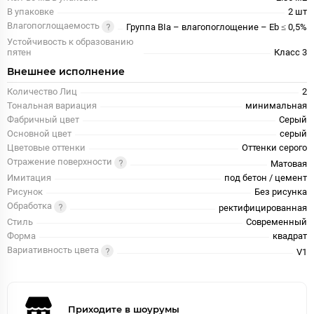
В упаковке
2 шт
Влагопоглощаемость
Группа BIa – влагопоглощение – Eb ≤ 0,5%
Устойчивость к образованию
пятен
Класс 3
Внешнее исполнение
Количество Лиц
2
Тональная вариация
минимальная
Фабричный цвет
Серый
Основной цвет
серый
Цветовые оттенки
Оттенки серого
Отражение поверхности
Матовая
Имитация
под бетон / цемент
Рисунок
Без рисунка
Обработка
ректифицированная
Стиль
Современный
Форма
квадрат
Вариативность цвета
V1
Приходите в шоурумы