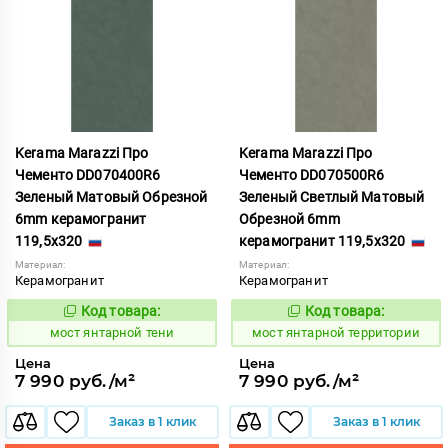
Kerama Marazzi Про
Kerama Marazzi Про
Чементо DD070400R6
Чементо DD070500R6
Зеленый Матовый Обрезной
Зеленый Светлый Матовый
6mm керамогранит
Обрезной 6mm
119,5x320
керамогранит 119,5x320
Материал:
Материал:
Керамогранит
Керамогранит
Код товара:
Код товара:
1031103
1031104
Код:
Код:
мост янтарной тени
мост янтарной территории
Цена
Цена
7 990 руб./м²
7 990 руб./м²
Заказ в 1 клик
Заказ в 1 клик