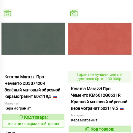
Гарантия лучшей цены и
Kerama Marazzi Про
доставка 0р. от 100 000р.
Чементо DD507420R
Kerama Marazzi Про
Зелёный матовый обрезной
Чементо KM6012G0631R
керамогранит 60x119,5
Красный матовый обрезной
Материал:
Керамогранит
керамогранит 60x119,5
Материал:
Код товара:
931983
Код:
Керамогранит
маятник сакральной тропы
Код товара:
1103074
Код:
Цена