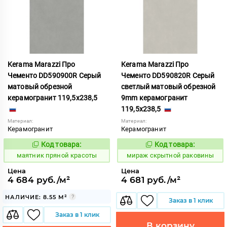
Kerama Marazzi Про
Kerama Marazzi Про
Чементо DD590900R Серый
Чементо DD590820R Серый
матовый обрезной
светлый матовый обрезной
керамогранит 119,5x238,5
9mm керамогранит
119,5x238,5
Материал:
Материал:
Керамогранит
Керамогранит
Код товара:
Код товара:
931165
995703
Код:
Код:
маятник пряной красоты
мираж скрытной раковины
Цена
Цена
4 684 руб./м²
4 681 руб./м²
НАЛИЧИЕ: 8.55 М²
Заказ в 1 клик
Заказ в 1 клик
В корзину