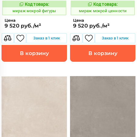
Код товара:
Код товара:
991740
991742
Код:
Код:
мираж мокрой фигуры
мираж мокрой ценности
Цена
Цена
9 520 руб./м²
9 520 руб./м²
Заказ в 1 клик
Заказ в 1 клик
В корзину
В корзину