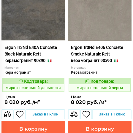
Ergon Tr3Nd E40A Concrete
Ergon Tr3Nd E406 Concrete
Black Naturale Rett
Smoke Naturale Rett
керамогранит 90x90
керамогранит 90x90
Материал:
Материал:
Керамогранит
Керамогранит
Код товара:
Код товара:
993246
993245
Код:
Код:
мираж пепельной дальности
мираж пепельной черты
Цена
Цена
8 020 руб./м²
8 020 руб./м²
Заказ в 1 клик
Заказ в 1 клик
В корзину
В корзину