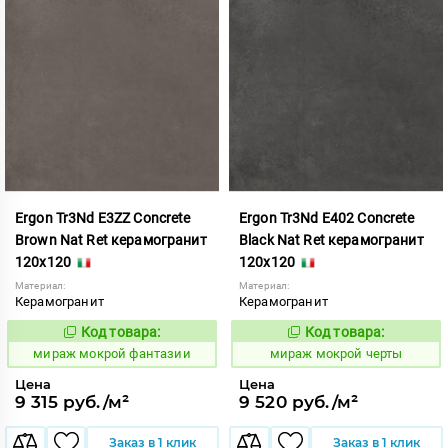
Ergon Tr3Nd E3ZZ Concrete
Ergon Tr3Nd E402 Concrete
Brown Nat Ret керамогранит
Black Nat Ret керамогранит
120x120
120x120
Материал:
Материал:
Керамогранит
Керамогранит
Код товара:
Код товара:
991737
991745
Код:
Код:
мираж мокрой фантазии
мираж мокрой черты
Цена
Цена
9 315 руб./м²
9 520 руб./м²
Заказ в 1 клик
Заказ в 1 клик