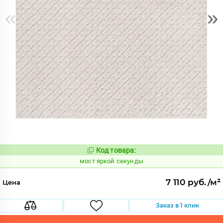
«
»
Код товара:
1022712
Код:
мост яркой секунды
7 110 руб./м²
Цена
Заказ в 1 клик