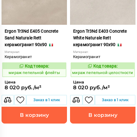
Ergon Tr3Nd E405 Concrete
Ergon Tr3Nd E403 Concrete
Sand Naturale Rett
White Naturale Rett
керамогранит 90x90
керамогранит 90x90
Материал:
Материал:
Керамогранит
Керамогранит
Код товара:
Код товара:
993241
993243
Код:
Код:
мираж пепельной флейты
мираж пепельной целостности
Цена
Цена
8 020 руб./м²
8 020 руб./м²
Заказ в 1 клик
Заказ в 1 клик
В корзину
В корзину