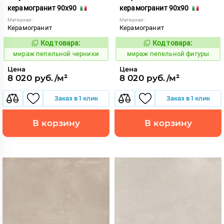
керамогранит 90x90
керамогранит 90x90
Материал:
Материал:
Керамогранит
Керамогранит
Код товара:
Код товара:
993244
993240
Код:
Код:
мираж пепельной черники
мираж пепельной фигуры
Цена
Цена
8 020 руб./м²
8 020 руб./м²
Заказ в 1 клик
Заказ в 1 клик
В корзину
В корзину