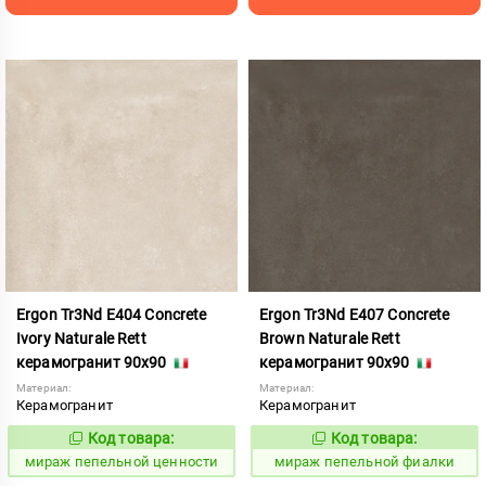
Ergon Tr3Nd E404 Concrete
Ergon Tr3Nd E407 Concrete
Ivory Naturale Rett
Brown Naturale Rett
керамогранит 90x90
керамогранит 90x90
Материал:
Материал:
Керамогранит
Керамогранит
Код товара:
Код товара:
993242
993239
Код:
Код:
мираж пепельной ценности
мираж пепельной фиалки