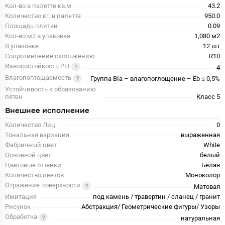
Кол-во в палетте кв.м.
43.2
Количество кг. в палетте
950.0
Площадь плитки
0.09
Кол-во м2 в упаковке
1,080 м2
В упаковке
12 шт
Сопротивление скольжению
R10
Износостойкость PEI
4
Влагопоглощаемость
Группа BIa – влагопоглощение – Eb ≤ 0,5%
Устойчивость к образованию
пятен
Класс 5
Внешнее исполнение
Количество Лиц
0
Тональная вариация
выраженная
Фабричный цвет
White
Основной цвет
белый
Цветовые оттенки
Белая
Количество цветов
Моноколор
Отражение поверхности
Матовая
Имитация
под камень / травертин / сланец / гранит
Рисунок
Абстракция/ Геометрические фигуры/ Узоры
Обработка
натуральная