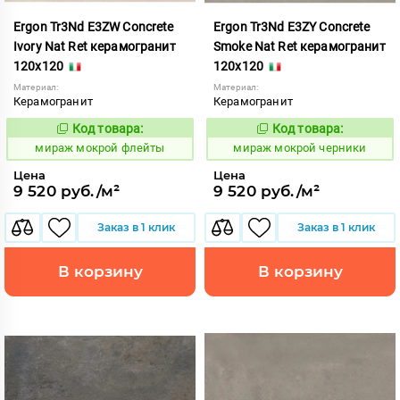
Ergon Tr3Nd E3ZW Concrete
Ergon Tr3Nd E3ZY Concrete
Ivory Nat Ret керамогранит
Smoke Nat Ret керамогранит
120x120
120x120
Материал:
Материал:
Керамогранит
Керамогранит
Код товара:
Код товара:
991741
991744
Код:
Код:
мираж мокрой флейты
мираж мокрой черники
Цена
Цена
9 520 руб./м²
9 520 руб./м²
Заказ в 1 клик
Заказ в 1 клик
В корзину
В корзину