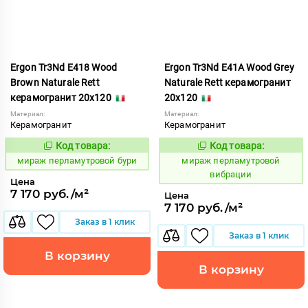
Ergon Tr3Nd E418 Wood
Ergon Tr3Nd E41A Wood Grey
Brown Naturale Rett
Naturale Rett керамогранит
керамогранит 20x120
20x120
Материал:
Материал:
Керамогранит
Керамогранит
Код товара:
Код товара:
993255
993260
Код:
Код:
мираж перламутровой бури
мираж перламутровой
вибрации
Цена
7 170 руб./м²
Цена
7 170 руб./м²
Заказ в 1 клик
Заказ в 1 клик
В корзину
В корзину