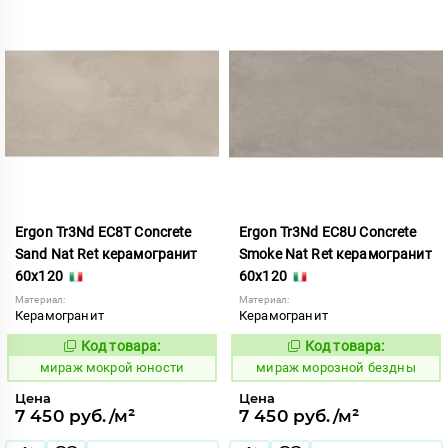
Ergon Tr3Nd EC8T Concrete
Ergon Tr3Nd EC8U Concrete
Sand Nat Ret керамогранит
Smoke Nat Ret керамогранит
60x120
60x120
Материал:
Материал:
Керамогранит
Керамогранит
Код товара:
Код товара:
991748
991752
Код:
Код:
мираж мокрой юности
мираж морозной бездны
Цена
Цена
7 450 руб./м²
7 450 руб./м²