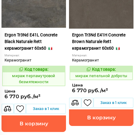
Ergon Tr3Nd E41L Concrete
Ergon Tr3Nd E41H Concrete
Black Naturale Rett
Brown Naturale Rett
керамогранит 60x60
керамогранит 60x60
Материал:
Материал:
Керамогранит
Керамогранит
Код товара:
Код товара:
993254
993247
Код:
Код:
мираж перламутровой
мираж пепельной доброты
безмятежности
Цена
6 770 руб./м²
Цена
6 770 руб./м²
Заказ в 1 клик
Заказ в 1 клик
В корзину
В корзину