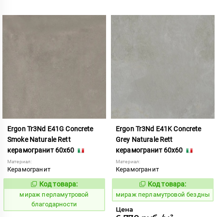
Ergon Tr3Nd E41G Concrete
Ergon Tr3Nd E41K Concrete
Smoke Naturale Rett
Grey Naturale Rett
керамогранит 60x60
керамогранит 60x60
Материал:
Материал:
Керамогранит
Керамогранит
Код товара:
Код товара:
993253
993252
Код:
Код:
мираж перламутровой
мираж перламутровой бездны
благодарности
Цена