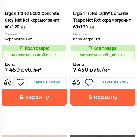
Ergon Tr3Nd EC8X Concrete
Ergon Tr3Nd EC8W Concrete
Grey Nat Ret керамогранит
Taupe Nat Ret керамогранит
60x120
60x120
Материал:
Материал:
Керамогранит
Керамогранит
Код товара:
Код товара:
991751
991747
Код:
Код:
мираж морозной арфы
мираж мокрой доброты
Цена
Цена
7 450 руб./м²
7 450 руб./м²
Заказ в 1 клик
Заказ в 1 клик
В корзину
В корзину