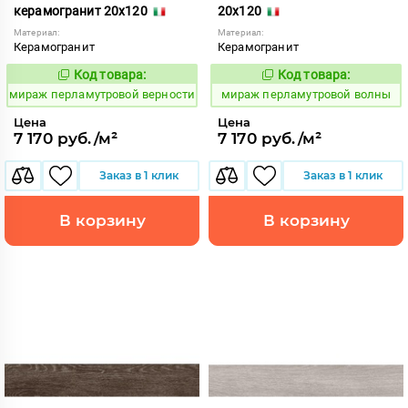
керамогранит 20x120
20x120
Материал:
Материал:
Керамогранит
Керамогранит
Код товара:
Код товара:
993256
993262
Код:
Код:
мираж перламутровой верности
мираж перламутровой волны
Цена
Цена
7 170 руб./м²
7 170 руб./м²
Заказ в 1 клик
Заказ в 1 клик
В корзину
В корзину