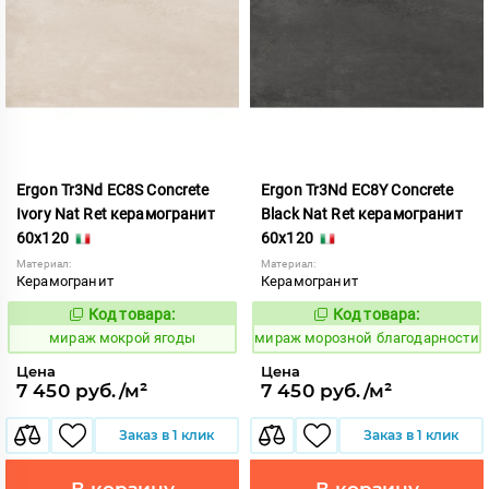
Ergon Tr3Nd EC8S Concrete
Ergon Tr3Nd EC8Y Concrete
Ivory Nat Ret керамогранит
Black Nat Ret керамогранит
60x120
60x120
Материал:
Материал:
Керамогранит
Керамогранит
Код товара:
Код товара:
991749
991753
Код:
Код:
мираж мокрой ягоды
мираж морозной благодарности
Цена
Цена
7 450 руб./м²
7 450 руб./м²
Заказ в 1 клик
Заказ в 1 клик
В корзину
В корзину