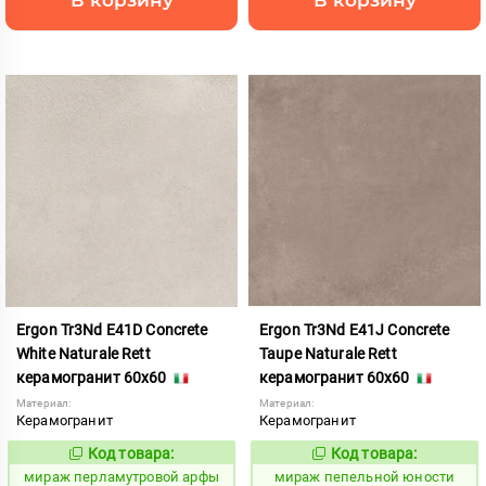
Ergon Tr3Nd E41D Concrete
Ergon Tr3Nd E41J Concrete
White Naturale Rett
Taupe Naturale Rett
керамогранит 60x60
керамогранит 60x60
Материал:
Материал:
Керамогранит
Керамогранит
Код товара:
Код товара:
993251
993248
Код:
Код:
мираж перламутровой арфы
мираж пепельной юности