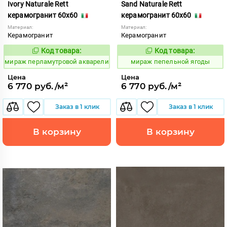
Ivory Naturale Rett
Sand Naturale Rett
керамогранит 60x60
керамогранит 60x60
Материал:
Материал:
Керамогранит
Керамогранит
Код товара:
Код товара:
993250
993249
Код:
Код:
мираж перламутровой акварели
мираж пепельной ягоды
Цена
Цена
6 770 руб./м²
6 770 руб./м²
Заказ в 1 клик
Заказ в 1 клик
В корзину
В корзину