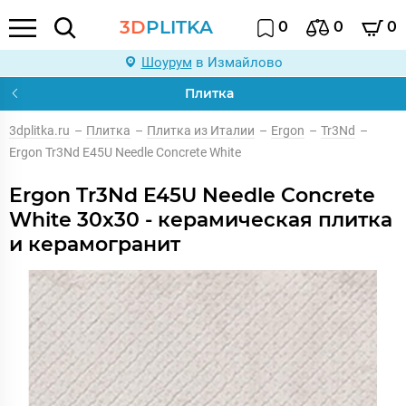
3D
PLITKA
0
0
0
Шоурум
в Измайлово
Плитка
3dplitka.ru
–
Плитка
–
Плитка из Италии
–
Ergon
–
Tr3Nd
–
Ergon Tr3Nd E45U Needle Concrete White
Ergon Tr3Nd E45U Needle Concrete
White 30x30 - керамическая плитка
и керамогранит