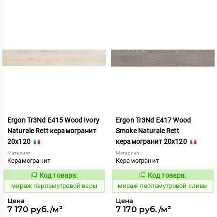
Ergon Tr3Nd E415 Wood Ivory
Ergon Tr3Nd E417 Wood
Naturale Rett керамогранит
Smoke Naturale Rett
20x120
керамогранит 20x120
Материал:
Материал:
Керамогранит
Керамогранит
Код товара:
Код товара:
993258
993261
Код:
Код:
мираж перламутровой веры
мираж перламутровой сливы
Цена
Цена
7 170 руб./м²
7 170 руб./м²