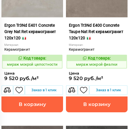
Ergon Tr3Nd E401 Concrete
Ergon Tr3Nd E400 Concrete
Grey Nat Ret керамогранит
Taupe Nat Ret керамогранит
120x120
120x120
Материал:
Материал:
Керамогранит
Керамогранит
Код товара:
Код товара:
991743
991739
Код:
Код:
мираж мокрой целостности
мираж мокрой фиалки
Цена
Цена
9 520 руб./м²
9 520 руб./м²
Заказ в 1 клик
Заказ в 1 клик
В корзину
В корзину