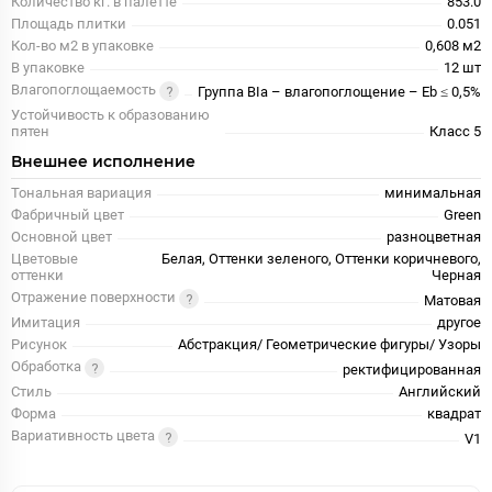
Количество кг. в палетте
853.0
Площадь плитки
0.051
Кол-во м2 в упаковке
0,608 м2
В упаковке
12 шт
Влагопоглощаемость
Группа BIa – влагопоглощение – Eb ≤ 0,5%
Устойчивость к образованию
пятен
Класс 5
Внешнее исполнение
Тональная вариация
минимальная
Фабричный цвет
Green
Основной цвет
разноцветная
Цветовые
Белая, Оттенки зеленого, Оттенки коричневого,
оттенки
Черная
Отражение поверхности
Матовая
Имитация
другое
Рисунок
Абстракция/ Геометрические фигуры/ Узоры
Обработка
ректифицированная
Стиль
Английский
Форма
квадрат
Вариативность цвета
V1