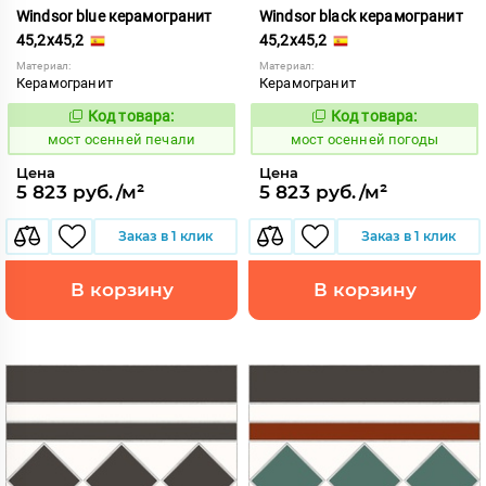
Windsor blue керамогранит
Windsor black керамогранит
45,2x45,2
45,2x45,2
Материал:
Материал:
Керамогранит
Керамогранит
Код товара:
Код товара:
1024070
1024071
Код:
Код:
мост осенней печали
мост осенней погоды
Цена
Цена
5 823 руб./м²
5 823 руб./м²
Заказ в 1 клик
Заказ в 1 клик
В корзину
В корзину