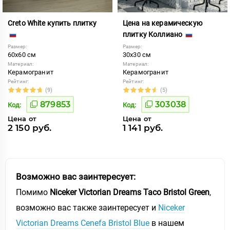
Creto White купить плитку
Цена на керамическую
плитку Коллиано
Размер:
Размер:
60x60 см
30x30 см
Материал:
Материал:
Керамогранит
Керамогранит
Рейтинг:
Рейтинг:
(9)
(5)
879853
303038
Код:
Код:
Цена от
Цена от
2 150 руб.
1 141 руб.
Возможно вас заинтересует:
Помимо
Niceker Victorian Dreams Taco Bristol Green
,
возможно вас также заинтересует и
Niceker
Victorian Dreams Cenefa Bristol Blue
в нашем