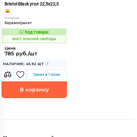
Bristol Black угол 22,5x22,5
Материал:
Керамогранит
Код товара:
1024085
Код:
мост осенней свободы
Цена
785 руб./шт
НАЛИЧИЕ: 45.92 ШТ
Заказ в 1 клик
В корзину