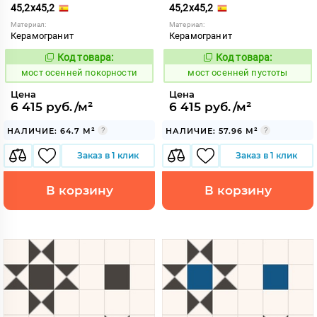
45,2x45,2
45,2x45,2
Материал:
Материал:
Керамогранит
Керамогранит
Код товара:
Код товара:
1024072
1024074
Код:
Код:
мост осенней покорности
мост осенней пустоты
Цена
Цена
6 415 руб./м²
6 415 руб./м²
НАЛИЧИЕ: 64.7 М²
НАЛИЧИЕ: 57.96 М²
Заказ в 1 клик
Заказ в 1 клик
В корзину
В корзину