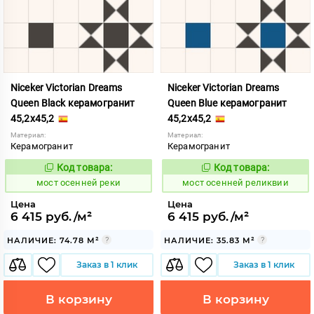
Niceker Victorian Dreams
Niceker Victorian Dreams
Queen Black керамогранит
Queen Blue керамогранит
45,2x45,2
45,2x45,2
Материал:
Материал:
Керамогранит
Керамогранит
Код товара:
Код товара:
1024079
1024080
Код:
Код:
мост осенней реки
мост осенней реликвии
Цена
Цена
6 415 руб./м²
6 415 руб./м²
НАЛИЧИЕ: 74.78 М²
НАЛИЧИЕ: 35.83 М²
Заказ в 1 клик
Заказ в 1 клик
В корзину
В корзину