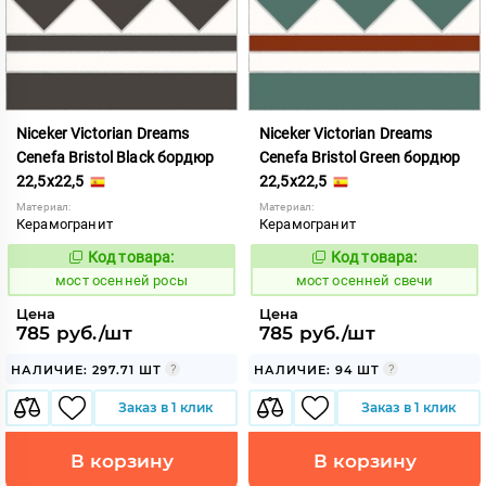
Niceker Victorian Dreams
Niceker Victorian Dreams
Cenefa Bristol Black бордюр
Cenefa Bristol Green бордюр
22,5x22,5
22,5x22,5
Материал:
Материал:
Керамогранит
Керамогранит
Код товара:
Код товара:
1024082
1024084
Код:
Код:
мост осенней росы
мост осенней свечи
Цена
Цена
785 руб./шт
785 руб./шт
НАЛИЧИЕ: 297.71 ШТ
НАЛИЧИЕ: 94 ШТ
Заказ в 1 клик
Заказ в 1 клик
В корзину
В корзину