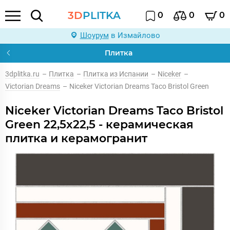
3D
PLITKA
0
0
0
Шоурум
в Измайлово
Плитка
3dplitka.ru
–
Плитка
–
Плитка из Испании
–
Niceker
–
Victorian Dreams
–
Niceker Victorian Dreams Taco Bristol Green
Niceker Victorian Dreams Taco Bristol
Green 22,5x22,5 - керамическая
плитка и керамогранит