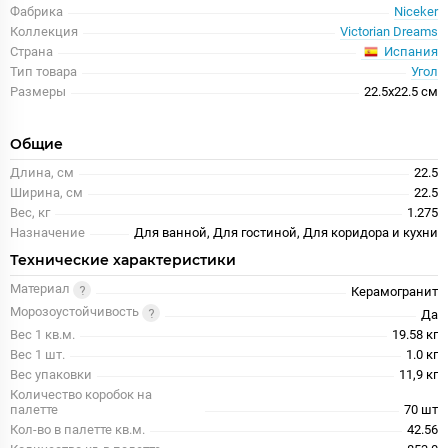
Фабрика
Niceker
Коллекция
Victorian Dreams
Испания
Страна
Тип товара
Угол
Размеры
22.5x22.5 см
Общие
Длина, см
22.5
Ширина, см
22.5
Вес, кг
1.275
Назначение
Для ванной, Для гостиной, Для коридора и кухни
Технические характеристики
Материал
Керамогранит
Морозоустойчивость
Да
Вес 1 кв.м.
19.58 кг
Вес 1 шт.
1.0 кг
Вес упаковки
11,9 кг
Количество коробок на
палетте
70 шт
Кол-во в палетте кв.м.
42.56