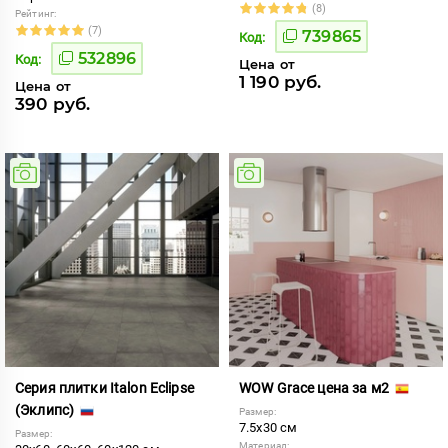
(8)
Рейтинг:
(7)
739865
Код:
532896
Код:
Цена от
1 190 руб.
Цена от
390 руб.
Серия плитки Italon Eclipse
WOW Grace цена за м2
(Эклипс)
Размер:
7.5x30 см
Размер:
Материал: