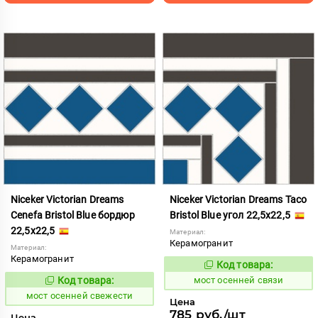
Niceker Victorian Dreams
Niceker Victorian Dreams Taco
Cenefa Bristol Blue бордюр
Bristol Blue угол 22,5x22,5
22,5x22,5
Материал:
Керамогранит
Материал:
Керамогранит
Код товара:
1024086
Код:
Код товара:
мост осенней связи
1024083
Код:
мост осенней свежести
Цена
785 руб./шт
Цена