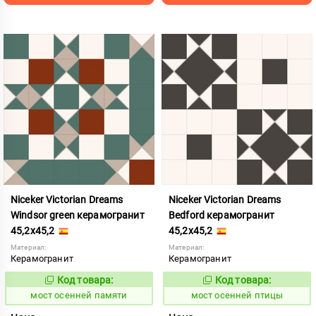
Niceker Victorian Dreams
Niceker Victorian Dreams
Windsor green керамогранит
Bedford керамогранит
45,2x45,2
45,2x45,2
Материал:
Материал:
Керамогранит
Керамогранит
Код товара:
Код товара:
1024068
1024073
Код:
Код:
мост осенней памяти
мост осенней птицы