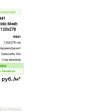
 квартиру!
B41
cido Mesh
 120x278
RB41
120x278 см
Керамогранит
Calacatta Oro
под мрамор
ара:
Код товара:
й ежевики
 руб./м²