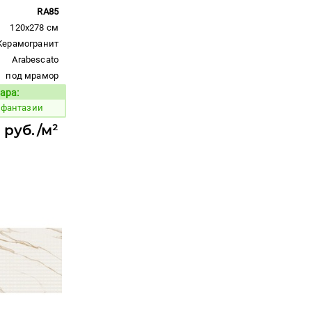
RA85
120x278 см
Керамогранит
Arabescato
под мрамор
ара:
Код товара:
 фантазии
 руб./м²