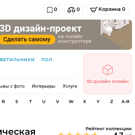
Корзина 0
0
0
СВЕТИЛЬНИКИ
ПОЛ
3D дизайн онлайн
ывы с фото
Интерьеры
Услуги
R
S
T
U
V
W
X
Y
Z
А-Я
мическая
Рейтинг коллекции: