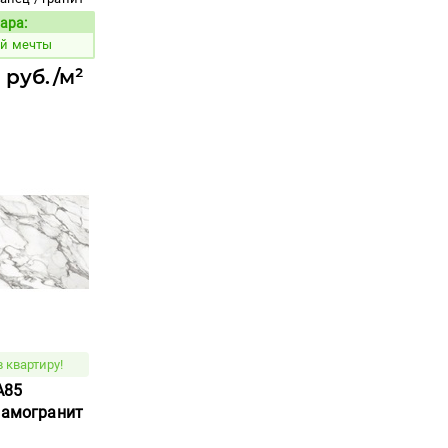
ара:
Код товара:
ой мечты
 руб./м²
 квартиру!
A85
рамогранит