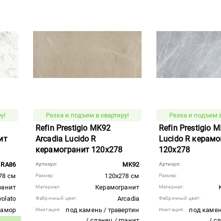
у!
Резка и подъем в квартиру!
Резка и подъем в
Refin Prestigio MK92
Refin Prestigio 
ит
Arcadia Lucido R
Lucido R керамо
керамогранит 120x278
120x278
RA86
MK92
Артикул:
Артикул:
78 см
120x278 см
Размер:
Размер:
ранит
Керамогранит
Материал:
Материал:
olato
Arcadia
Фабричный цвет:
Фабричный цвет:
рамор
под камень / травертин
под камен
Имитация:
Имитация:
/ сланец / гранит
/ с