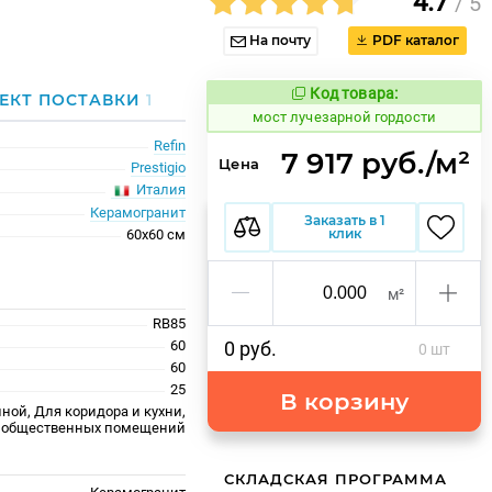
4.7
/ 5
На почту
PDF каталог
Код товара:
1026518
ЕКТ ПОСТАВКИ
1
Код товара:
мост лучезарной гордости
Refin
7 917 руб./м²
Цена
Prestigio
Италия
Керамогранит
Заказать в 1
клик
60x60 см
м²
RB85
60
0 руб.
0 шт
60
25
В корзину
ной, Для коридора и кухни,
 общественных помещений
СКЛАДСКАЯ ПРОГРАММА