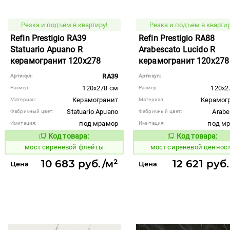
Резка и подъем в квартиру!
Резка и подъем в квартир
Refin Prestigio RA39
Refin Prestigio RA88
Statuario Apuano R
Arabescato Lucido R
керамогранит 120x278
керамогранит 120x278
RA39
Артикул:
Артикул:
120x278 см
120x2
Размер:
Размер:
Керамогранит
Керамог
Материал:
Материал:
Statuario Apuano
Arabe
Фабричный цвет:
Фабричный цвет:
под мрамор
под м
Имитация:
Имитация:
Код товара:
Код товара:
1026491
1026492
Код товара:
Код то
мост сиреневой флейты
мост сиреневой ценнос
10 683 руб./м²
12 621 руб
Цена
Цена