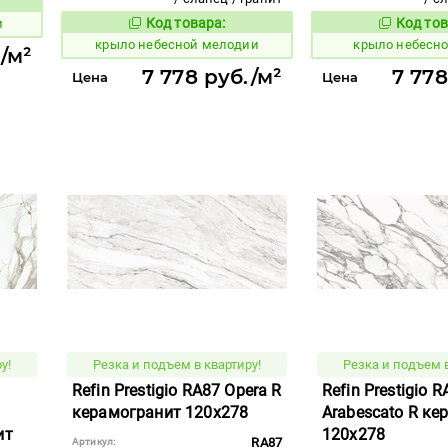
вара:
Код товара:
Код тов
и
836048
836051
Код товара:
крыло небесной мелодии
крыло небесн
/м²
7 778 руб./м²
7 778
Цена
Цена
у!
Резка и подъем в квартиру!
Резка и подъем в
Refin Prestigio RA87 Opera R
Refin Prestigio R
керамогранит 120x278
Arabescato R ке
ит
120x278
RA87
Артикул: