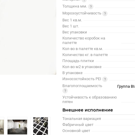
Толщина мм.
Морозоустойчивость
Вес 1 кв.м.
Вес 1 шт.
Вес упаковки
Количество коробок на
палетте
Кол-во в палетте кв.м.
Количество кг. в палетте
Площадь плитки
Кол-во м2 в упаковке
В упаковке
Износостойкость PEI
Влагопоглощаемость
Группа BI
Устойчивость к образованию
пятен
Внешнее исполнение
Тональная вариация
Фабричный цвет
Основной цвет