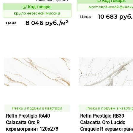
Код товара:
1026489
Код то
Код товара:
мост сиреневой фиалк
836052
Код товара:
крыло небесной миссии
10 683 руб.
Цена
8 046 руб./м²
Цена
Резка и подъем в квартиру!
Резка и подъем в квартир
Refin Prestigio RA40
Refin Prestigio RB39
Calacatta Oro R
Calacatta Oro Lucido
керамогранит 120x278
Craquele R керамогран