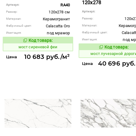
120x278
RA40
Артикул:
120x278 см
Артикул:
Размер:
120x2
Керамогранит
Размер:
Материал:
Керамог
Calacatta Oro
Материал:
Фабричный цвет:
Calacat
под мрамор
Фабричный цвет:
Имитация:
под м
Имитация:
Код товара:
1026488
Код товара:
мост сиреневой феи
Код товара:
1026522
Код то
мост лучезарной дорог
10 683 руб./м²
Цена
40 696 руб.
Цена