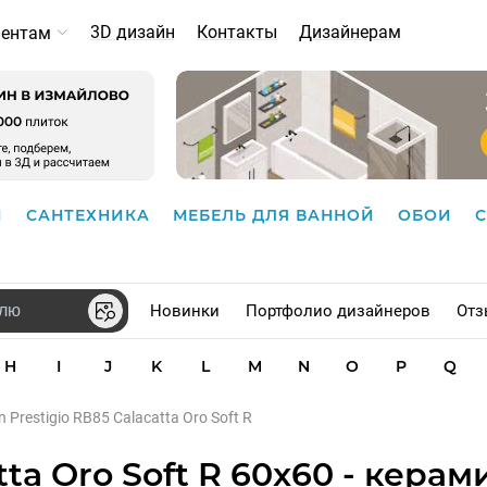
3D дизайн
Контакты
Дизайнерам
иентам
И
САНТЕХНИКА
МЕБЕЛЬ ДЛЯ ВАННОЙ
ОБОИ
Новинки
Портфолио дизайнеров
Отз
H
I
J
K
L
M
N
O
P
Q
n Prestigio RB85 Calacatta Oro Soft R
tta Oro Soft R 60x60 - кера