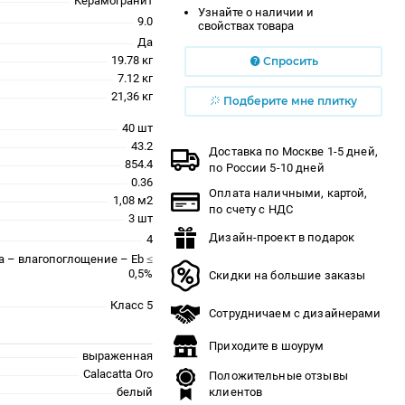
Керамогранит
Узнайте о наличии и
9.0
свойствах товара
Да
19.78 кг
Спросить
7.12 кг
21,36 кг
Подберите мне плитку
40 шт
43.2
Доставка по Москве 1-5 дней,
854.4
по России 5-10 дней
0.36
Оплата наличными, картой,
1,08 м2
по счету с НДС
3 шт
Дизайн-проект в подарок
4
a – влагопоглощение – Eb ≤
0,5%
Скидки на большие заказы
Класс 5
Сотрудничаем с дизайнерами
Приходите в шоурум
выраженная
Calacatta Oro
Положительные отзывы
белый
клиентов