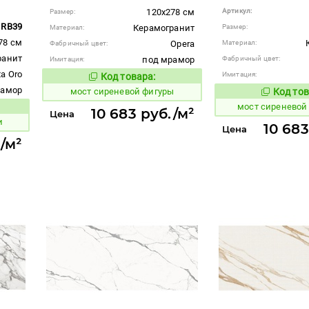
120x278 см
Артикул:
Размер:
RB39
Керамогранит
Размер:
Материал:
78 см
Opera
Материал:
Фабричный цвет:
ранит
под мрамор
Фабричный цвет:
Имитация:
ta Oro
Имитация:
Код товара:
1026490
Код товара:
рамор
мост сиреневой фигуры
Код тов
1026487
мост сиреневой
вара:
10 683 руб./м²
Цена
и
10 683
Цена
/м²