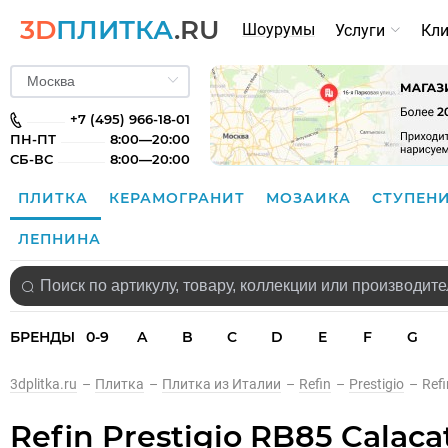
3D
ПЛИТКА
.RU
Шоурумы
Услуги
Кл
+7 (495) 966-18-01
ПН-ПТ
8:00—20:00
СБ-ВС
8:00—20:00
ПЛИТКА
КЕРАМОГРАНИТ
МОЗАИКА
СТУПЕН
ЛЕПНИНА
БРЕНДЫ
0-9
A
B
C
D
E
F
G
3dplitka.ru
–
Плитка
–
Плитка из Италии
–
Refin
–
Prestigio
–
Refi
Refin Prestigio RB85 Calaca