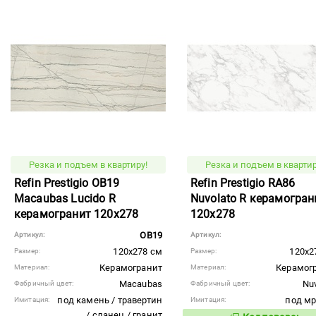
Резка и подъем в квартиру!
Резка и подъем в квартир
Refin Prestigio OB19
Refin Prestigio RA86
Macaubas Lucido R
Nuvolato R керамогран
керамогранит 120x278
120x278
OB19
Артикул:
Артикул:
120x278 см
120x2
Размер:
Размер:
Керамогранит
Керамог
Материал:
Материал:
Macaubas
Nuv
Фабричный цвет:
Фабричный цвет:
под камень / травертин
под м
Имитация:
Имитация:
/ сланец / гранит