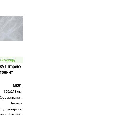
 квартиру!
MK91 Impero
гранит
MK91
120x278 см
Керамогранит
Impero
ь / травертин
ланец / гранит