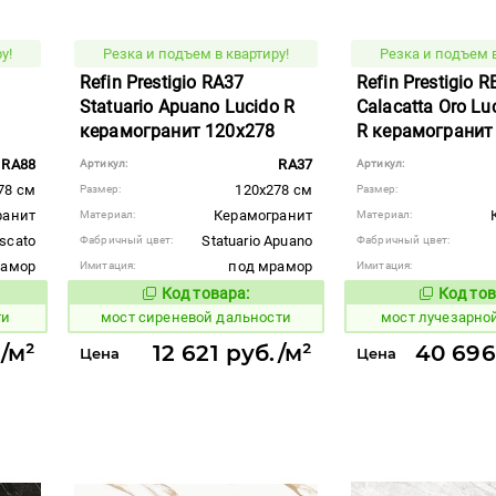
у!
Резка и подъем в квартиру!
Резка и подъем в
Refin Prestigio RA37
Refin Prestigio R
Statuario Apuano Lucido R
Calacatta Oro Lu
керамогранит 120x278
R керамогранит
RA88
RA37
Артикул:
Артикул:
78 см
120x278 см
Размер:
Размер:
ранит
Керамогранит
Материал:
Материал:
scato
Statuario Apuano
Фабричный цвет:
Фабричный цвет:
рамор
под мрамор
Имитация:
Имитация:
Код товара:
Код тов
1026496
1026524
вара:
Код товара:
ти
мост сиреневой дальности
мост лучезарно
./м²
12 621 руб./м²
40 696
Цена
Цена