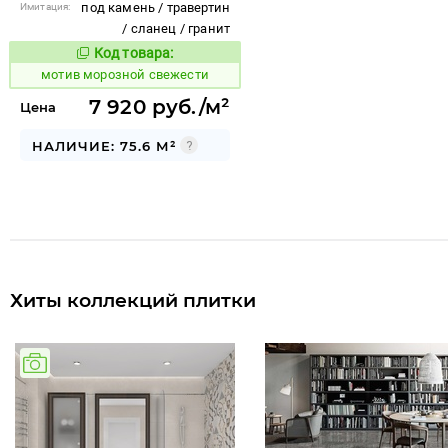
под камень / травертин
Имитация:
/ сланец / гранит
Код товара:
1038708
Код товара:
мотив морозной свежести
7 920 руб./м²
Цена
НАЛИЧИЕ: 75.6 М²
Хиты коллекций плитки