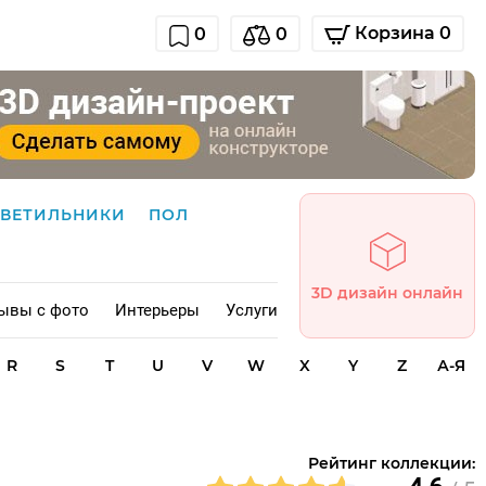
Корзина 0
0
0
СВЕТИЛЬНИКИ
ПОЛ
3D дизайн онлайн
ывы с фото
Интерьеры
Услуги
R
S
T
U
V
W
X
Y
Z
А-Я
Рейтинг коллекции: