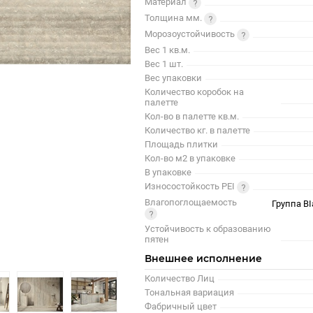
Материал
Толщина мм.
Морозоустойчивость
Вес 1 кв.м.
Вес 1 шт.
Вес упаковки
Количество коробок на
палетте
Кол-во в палетте кв.м.
Количество кг. в палетте
Площадь плитки
Кол-во м2 в упаковке
В упаковке
Износостойкость PEI
Влагопоглощаемость
Группа BI
Устойчивость к образованию
пятен
Внешнее исполнение
Количество Лиц
Тональная вариация
Фабричный цвет