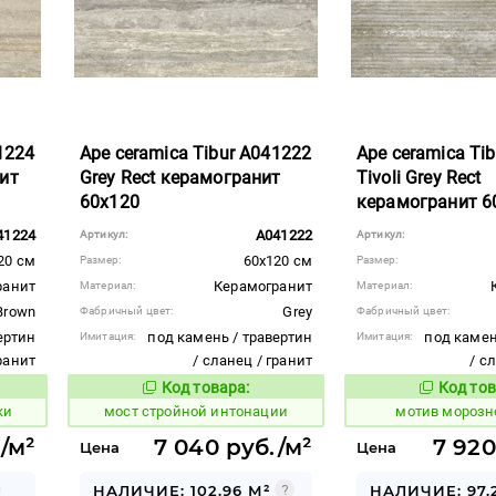
1224
Ape ceramica Tibur A041222
Ape ceramica Ti
ит
Grey Rect керамогранит
Tivoli Grey Rect
60x120
керамогранит 6
41224
A041222
Артикул:
Артикул:
20 см
60x120 см
Размер:
Размер:
ранит
Керамогранит
Материал:
Материал:
Brown
Grey
Фабричный цвет:
Фабричный цвет:
ертин
под камень / травертин
под камен
Имитация:
Имитация:
гранит
/ сланец / гранит
/ с
Код товара:
Код тов
1026783
1038707
вара:
Код товара:
ки
мост стройной интонации
мотив морозн
/м²
7 040 руб./м²
7 920
Цена
Цена
НАЛИЧИЕ: 102.96 М²
НАЛИЧИЕ: 97.