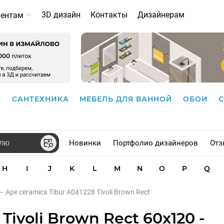
3D дизайн
Контакты
Дизайнерам
иентам
И
САНТЕХНИКА
МЕБЕЛЬ ДЛЯ ВАННОЙ
ОБОИ
Новинки
Портфолио дизайнеров
Отз
H
I
J
K
L
M
N
O
P
Q
–
Ape ceramica Tibur A041228 Tivoli Brown Rect
Tivoli Brown Rect 60x120 -