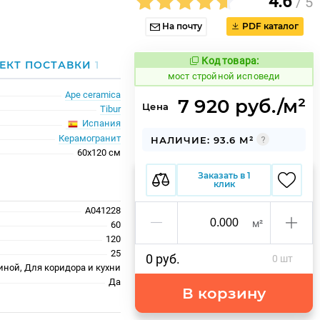
4.6
/ 5
На почту
PDF каталог
Код товара:
1026785
ЕКТ ПОСТАВКИ
1
Код товара:
мост стройной исповеди
Ape ceramica
7 920 руб./м²
Цена
Tibur
Испания
Керамогранит
НАЛИЧИЕ: 93.6 М²
60x120 см
Заказать в 1
клик
A041228
м²
60
120
25
0 руб.
0 шт
иной, Для коридора и кухни
Да
В корзину