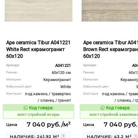
Ape ceramica Tibur A041221
Ape ceramica Tibur A04
White Rect керамогранит
Brown Rect керамогран
60x120
60x120
A041221
A0
Артикул:
Артикул:
60x120 см
60x1
Размер:
Размер:
Керамогранит
Керамог
Материал:
Материал:
White
Фабричный цвет:
Фабричный цвет:
под камень / травертин
под камень / трав
Имитация:
Имитация:
/ сланец / гранит
/ сланец / 
Код товара:
Код товара:
1026784
1026781
Код товара:
Код то
мост стройной искры
мост стройной земляни
7 040 руб./м²
7 040 руб.
Цена
Цена
НАЛИЧИЕ: 241.92 М²
НАЛИЧИЕ: 43.2 М²