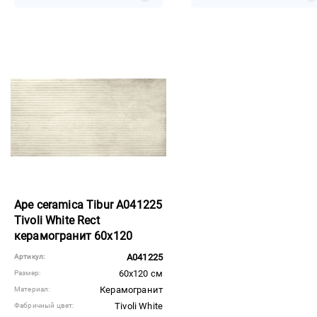
Ape ceramica Tibur A041225
Tivoli White Rect
керамогранит 60x120
A041225
Артикул:
60x120 см
Размер:
Керамогранит
Материал:
Tivoli White
Фабричный цвет: