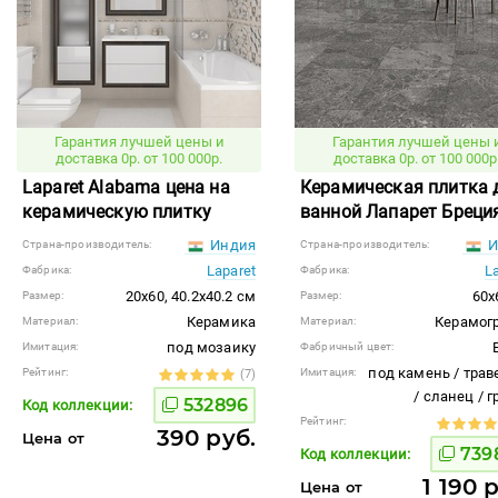
Гарантия лучшей цены и
Гарантия лучшей цены 
доставка 0р. от 100 000р.
доставка 0р. от 100 000р
Laparet Alabama цена на
Керамическая плитка 
керамическую плитку
ванной Лапарет Бреци
Индия
И
Страна-производитель:
Страна-производитель:
Laparet
L
Фабрика:
Фабрика:
20x60, 40.2x40.2 см
60x
Размер:
Размер:
Керамика
Керамог
Материал:
Материал:
под мозаику
Имитация:
Фабричный цвет:
под камень / трав
Рейтинг:
Имитация:
(7)
/ сланец / 
532896
Код коллекции:
Рейтинг:
390 руб.
Цена от
739
Код коллекции:
1 190 
Цена от