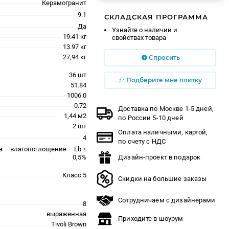
Керамогранит
9.1
СКЛАДСКАЯ ПРОГРАММА
Да
Узнайте о наличии и
19.41 кг
свойствах товара
13.97 кг
27,94 кг
Спросить
36 шт
Подберите мне плитку
51.84
1006.0
0.72
Доставка по Москве 1-5 дней,
1,44 м2
по России 5-10 дней
2 шт
Оплата наличными, картой,
4
по счету с НДС
a – влагопоглощение – Eb ≤
0,5%
Дизайн-проект в подарок
Класс 5
Скидки на большие заказы
Сотрудничаем с дизайнерами
8
выраженная
Приходите в шоурум
Tivoli Brown