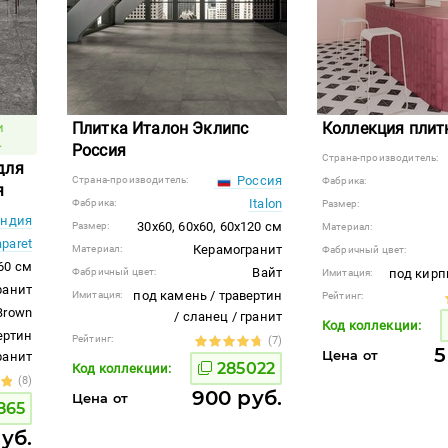
Плитка Италон Эклипс
Коллекция плит
и
.
Россия
Страна-производитель:
для
Россия
Страна-производитель:
Фабрика:
я
Italon
Фабрика:
Размер:
ндия
30x60, 60x60, 60x120 см
Размер:
Материал:
aparet
Керамогранит
Материал:
Фабричный цвет:
60 см
Вайт
Фабричный цвет:
под кирп
Имитация:
ранит
под камень / травертин
Имитация:
Рейтинг:
Brown
/ сланец / гранит
Код коллекции:
ертин
Рейтинг:
(7)
5
Цена от
гранит
285022
Код коллекции:
(8)
900 руб.
Цена от
865
руб.