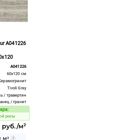
bur A041226
0x120
A041226
60x120 см
Керамогранит
Tivoli Grey
ь / травертин
ланец / гранит
ара:
Код товара:
ой росы
 руб./м²
2 М²