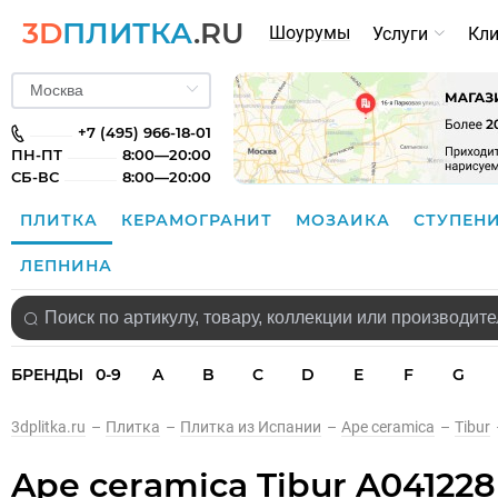
3D
ПЛИТКА
.RU
Шоурумы
Услуги
Кл
+7 (495) 966-18-01
ПН-ПТ
8:00—20:00
СБ-ВС
8:00—20:00
ПЛИТКА
КЕРАМОГРАНИТ
МОЗАИКА
СТУПЕН
ЛЕПНИНА
БРЕНДЫ
0-9
A
B
C
D
E
F
G
3dplitka.ru
–
Плитка
–
Плитка из Испании
–
Ape ceramica
–
Tibur
Ape ceramica Tibur A041228 