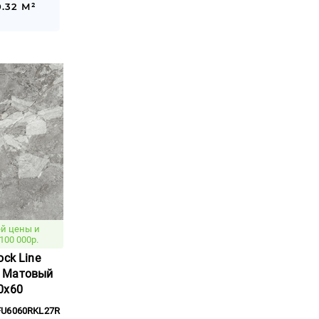
.32 М²
й цены и
100 000р.
ock Line
 Матовый
0x60
FU6060RKL27R