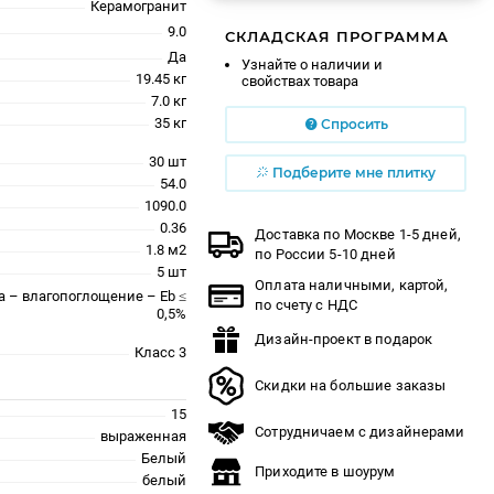
Керамогранит
9.0
СКЛАДСКАЯ ПРОГРАММА
Да
Узнайте о наличии и
19.45 кг
свойствах товара
7.0 кг
35 кг
Спросить
30 шт
Подберите мне плитку
54.0
1090.0
0.36
Доставка по Москве 1-5 дней,
1.8 м2
по России 5-10 дней
5 шт
Оплата наличными, картой,
a – влагопоглощение – Eb ≤
по счету с НДС
0,5%
Дизайн-проект в подарок
Класс 3
Скидки на большие заказы
15
Сотрудничаем с дизайнерами
выраженная
Белый
Приходите в шоурум
белый