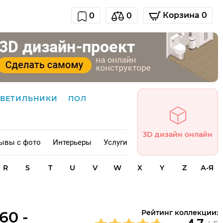
Корзина 0
0
0
СВЕТИЛЬНИКИ
ПОЛ
3D дизайн онлайн
ывы с фото
Интерьеры
Услуги
R
S
T
U
V
W
X
Y
Z
А-Я
60 -
Рейтинг коллекции: