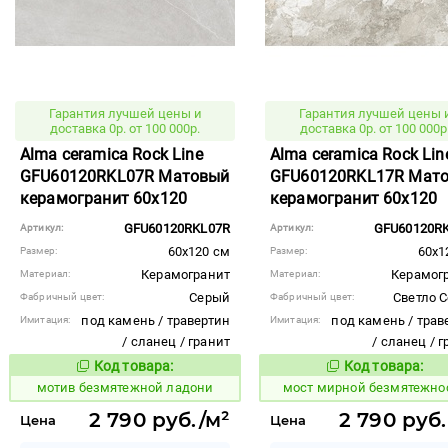
Гарантия лучшей цены и
Гарантия лучшей цены 
доставка 0р. от 100 000р.
доставка 0р. от 100 000р
Alma ceramica Rock Line
Alma ceramica Rock Lin
GFU60120RKL07R Матовый
GFU60120RKL17R Мат
керамогранит 60x120
керамогранит 60x120
GFU60120RKL07R
GFU60120R
Артикул:
Артикул:
60x120 см
60x1
Размер:
Размер:
Керамогранит
Керамог
Материал:
Материал:
Серый
Светло 
Фабричный цвет:
Фабричный цвет:
под камень / травертин
под камень / трав
Имитация:
Имитация:
/ сланец / гранит
/ сланец / 
Код товара:
Код товара:
1031792
1022754
Код товара:
Код то
мотив безмятежной ладони
мост мирной безмятежно
2 790 руб./м²
2 790 руб.
Цена
Цена