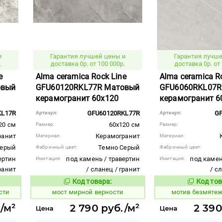
и
Гарантия лучшей цены и
Гарантия лучше
.
доставка 0р. от 100 000р.
доставка 0р. от 
e
Alma ceramica Rock Line
Alma ceramica R
овый
GFU60120RKL77R Матовый
GFU6060RKL07R
керамогранит 60x120
керамогранит 6
KL17R
GFU60120RKL77R
G
Артикул:
Артикул:
20 см
60x120 см
Размер:
Размер:
ранит
Керамогранит
Материал:
Материал:
Серый
Темно Серый
Фабричный цвет:
Фабричный цвет:
ертин
под камень / травертин
под камен
Имитация:
Имитация:
гранит
/ сланец / гранит
/ с
Код товара:
Код тов
1022756
1031795
вара:
Код товара:
сти
мост мирной верности
мотив безмяте
/м²
2 790 руб./м²
2 390
Цена
Цена