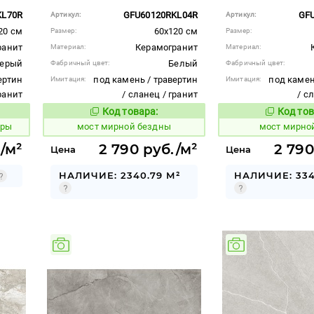
KL70R
GFU60120RKL04R
GF
Артикул:
Артикул:
20 см
60x120 см
Размер:
Размер:
ранит
Керамогранит
Материал:
Материал:
ерый
Белый
Фабричный цвет:
Фабричный цвет:
ертин
под камень / травертин
под камен
Имитация:
Имитация:
гранит
/ сланец / гранит
/ с
Код товара:
Код тов
1022752
1022755
вара:
Код товара:
тры
мост мирной бездны
мост мирно
/м²
2 790 руб./м²
2 790
Цена
Цена
НАЛИЧИЕ: 2340.79 М²
НАЛИЧИЕ: 334