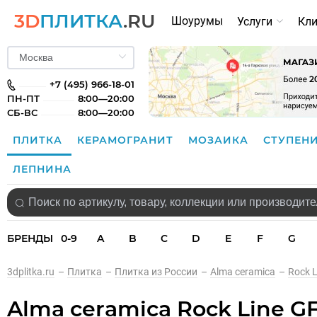
3D
ПЛИТКА
.RU
Шоурумы
Услуги
Кл
+7 (495) 966-18-01
ПН-ПТ
8:00—20:00
СБ-ВС
8:00—20:00
ПЛИТКА
КЕРАМОГРАНИТ
МОЗАИКА
СТУПЕН
ЛЕПНИНА
БРЕНДЫ
0-9
A
B
C
D
E
F
G
3dplitka.ru
–
Плитка
–
Плитка из России
–
Alma ceramica
–
Rock L
Alma ceramica Rock Line 