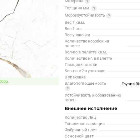
Материал
Толщина мм.
Морозоустойчивость
Вес 1 кв.м.
Вес 1 шт.
Вес упаковки
Количество коробок на
палетте
Кол-во в палетте кв.м.
Количество кг. в палетте
Площадь плитки
Кол-во м2 в упаковке
В упаковке
000р.
Влагопоглощаемость
Группа BI
Устойчивость к образованию
пятен
Внешнее исполнение
Количество Лиц
Тональная вариация
Фабричный цвет
Основной цвет