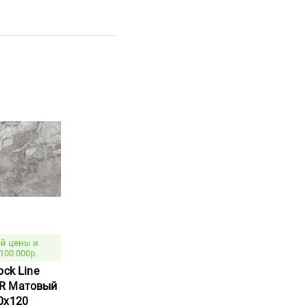
й цены и
100 000р.
ock Line
R Матовый
0x120