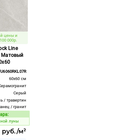
й цены и
100 000р.
ock Line
 Матовый
0x60
FU6060RKL07R
60x60 см
Керамогранит
Серый
ь / травертин
ланец / гранит
ара:
Код товара:
жной луны
 руб./м²