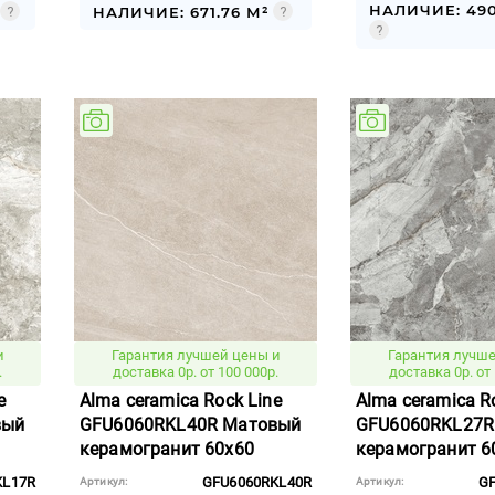
НАЛИЧИЕ: 490
НАЛИЧИЕ: 671.76 М²
и
Гарантия лучшей цены и
Гарантия лучше
.
доставка 0р. от 100 000р.
доставка 0р. от 
e
Alma ceramica Rock Line
Alma ceramica R
вый
GFU6060RKL40R Матовый
GFU6060RKL27R
керамогранит 60x60
керамогранит 6
KL17R
GFU6060RKL40R
G
Артикул:
Артикул: