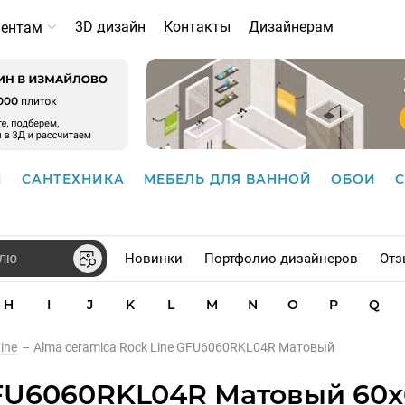
3D дизайн
Контакты
Дизайнерам
иентам
И
САНТЕХНИКА
МЕБЕЛЬ ДЛЯ ВАННОЙ
ОБОИ
Новинки
Портфолио дизайнеров
Отз
H
I
J
K
L
M
N
O
P
Q
ine
–
Alma ceramica Rock Line GFU6060RKL04R Матовый
GFU6060RKL04R Матовый 60x