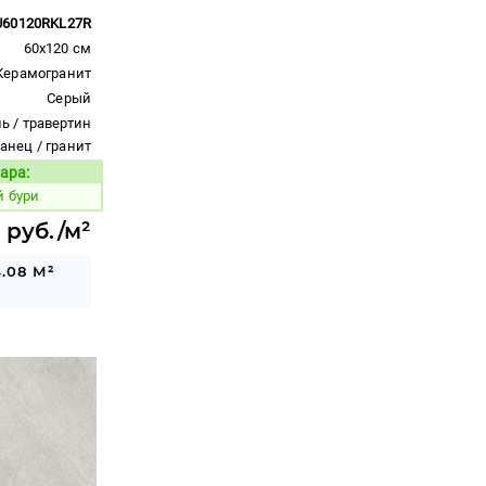
U60120RKL27R
60x120 см
Керамогранит
Серый
ь / травертин
ланец / гранит
ара:
Код товара:
й бури
 руб./м²
.08 М²