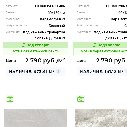
GFU60120RKL40R
GFU60120R
Артикул:
Артикул:
60x120 см
60x1
Размер:
Размер:
Керамогранит
Керамог
Материал:
Материал:
Бежевый
С
Фабричный цвет:
Фабричный цвет:
под камень / травертин
под камень / трав
Имитация:
Имитация:
/ сланец / гранит
/ сланец / 
Код товара:
Код товара:
1031793
1040206
Код товара:
Код то
мотив безмятежной ленты
мотив перламутровой ас
2 790 руб./м²
2 790 руб.
Цена
Цена
НАЛИЧИЕ: 973.41 М²
НАЛИЧИЕ: 141.12 М²