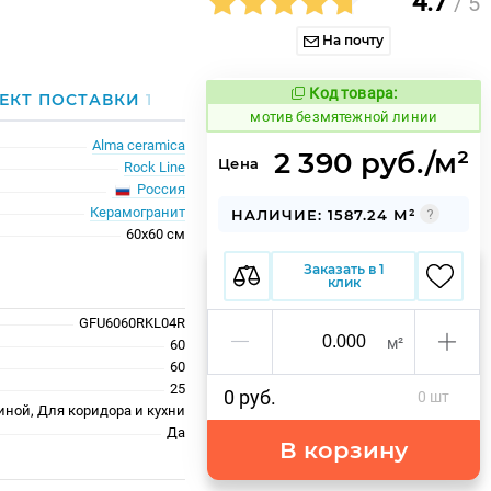
4.7
/ 5
На почту
Код товара:
1031794
ЕКТ ПОСТАВКИ
1
Код товара:
мотив безмятежной линии
Alma ceramica
2 390 руб./м²
Цена
Rock Line
Россия
Керамогранит
НАЛИЧИЕ: 1587.24 М²
60x60 см
Заказать в 1
клик
GFU6060RKL04R
м²
60
60
25
0 руб.
0 шт
иной, Для коридора и кухни
Да
В корзину