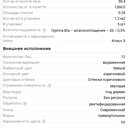
Кол-во в палетте кв.м.
50.4
Количество кг. в палетте
1260.0
Площадь плитки
0.24
Кол-во м2 в упаковке
1.2 м2
В упаковке
5 шт
Влагопоглощаемость
Группа BIa – влагопоглощение – Eb ≤ 0,5%
Устойчивость к образованию
пятен
Класс 3
Внешнее исполнение
Количество Лиц
12
Тональная вариация
выраженная
Фабричный цвет
Natural
Основной цвет
коричневый
Цветовые оттенки
Оттенки коричневого
Отражение поверхности
Матовая
Имитация
под дерево
Рисунок
Без рисунка
Обработка
ректифицированная
Стиль
Современный
Форма
прямоугольник
Вариативность цвета
V2