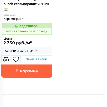
punch керамогранит 20x120
Материал:
Керамогранит
Код товара:
1036285
Код:
мотив кружевной исповеди
Цена
2 350 руб./м²
НАЛИЧИЕ: 32.64 М²
Заказ в 1 клик
В корзину