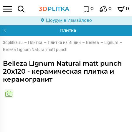
3D
PLITKA
0
0
0
Шоурум
в Измайлово
Плитка
3dplitka.ru
–
Плитка
–
Плитка из Индии
–
Belleza
–
Lignum
–
Belleza Lignum Natural matt punch
Belleza Lignum Natural matt punch
20x120 - керамическая плитка и
керамогранит