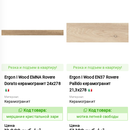
Резка и подъем в квартиру!
Резка и подъем в квартиру!
Ergon I Wood EMNA Rovere
Ergon I Wood EN37 Rovere
Dorato керамогранит 24x278
Pallido керамогранит
21,3x278
Материал:
Материал:
Керамогранит
Керамогранит
Код товара:
Код товара:
983153
1037210
Код:
Код:
мерцание кристальной зари
мотив летней свободы
Цена
Цена