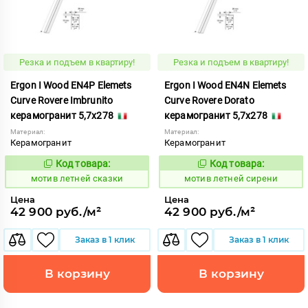
Резка и подъем в квартиру!
Резка и подъем в квартиру!
Ergon I Wood EN4P Elemets
Ergon I Wood EN4N Elemets
Curve Rovere Imbrunito
Curve Rovere Dorato
керамогранит 5,7x278
керамогранит 5,7x278
Материал:
Материал:
Керамогранит
Керамогранит
Код товара:
Код товара:
1037215
1037214
Код:
Код:
мотив летней сказки
мотив летней сирени
Цена
Цена
42 900 руб./м²
42 900 руб./м²
Заказ в 1 клик
Заказ в 1 клик
В корзину
В корзину