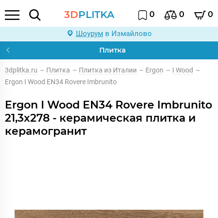
3D
PLITKA
0
0
0
Шоурум
в Измайлово
Плитка
3dplitka.ru
–
Плитка
–
Плитка из Италии
–
Ergon
–
I Wood
–
Ergon I Wood EN34 Rovere Imbrunito
Ergon I Wood EN34 Rovere Imbrunito
21,3x278 - керамическая плитка и
керамогранит