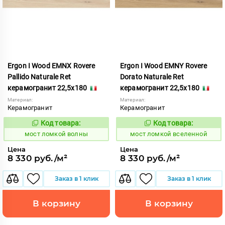
Ergon I Wood EMNX Rovere
Ergon I Wood EMNY Rovere
Pallido Naturale Ret
Dorato Naturale Ret
керамогранит 22,5x180
керамогранит 22,5x180
Материал:
Материал:
Керамогранит
Керамогранит
Код товара:
Код товара:
1021637
1021638
Код:
Код:
мост ломкой волны
мост ломкой вселенной
Цена
Цена
8 330 руб./м²
8 330 руб./м²
Заказ в 1 клик
Заказ в 1 клик
В корзину
В корзину