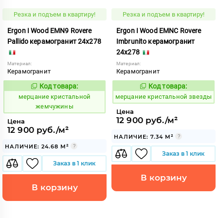
Резка и подъем в квартиру!
Резка и подъем в квартиру!
Ergon I Wood EMN9 Rovere
Ergon I Wood EMNC Rovere
Pallido керамогранит 24x278
Imbrunito керамогранит
24x278
Материал:
Материал:
Керамогранит
Керамогранит
Код товара:
Код товара:
983151
983154
Код:
Код:
мерцание кристальной
мерцание кристальной звезды
жемчужины
Цена
12 900 руб./м²
Цена
12 900 руб./м²
НАЛИЧИЕ: 7.34 М²
НАЛИЧИЕ: 24.68 М²
Заказ в 1 клик
Заказ в 1 клик
В корзину
В корзину