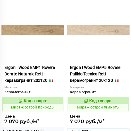
Ergon I Wood EMP1 Rovere
Ergon I Wood EMP5 Rovere
Dorato Naturale Rett
Pallido Tecnica Rett
керамогранит 20x120
керамогранит 20x120
Материал:
Материал:
Керамогранит
Керамогранит
Код товара:
Код товара:
992975
992977
Код:
Код:
мираж острой природы
мираж острой темноты
Цена
Цена
7 070 руб./м²
7 070 руб./м²