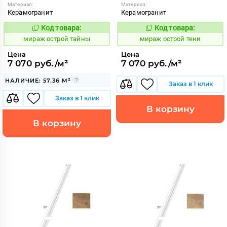
Материал:
Материал:
Керамогранит
Керамогранит
Код товара:
Код товара:
992976
992978
Код:
Код:
мираж острой тайны
мираж острой тени
Цена
Цена
7 070 руб./м²
7 070 руб./м²
НАЛИЧИЕ: 57.36 М²
Заказ в 1 клик
Заказ в 1 клик
В корзину
В корзину