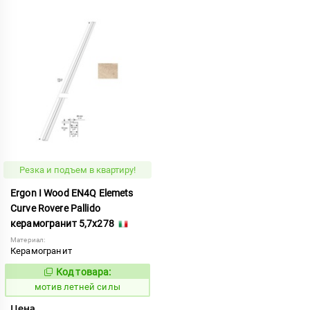
Резка и подъем в квартиру!
Ergon I Wood EN4Q Elemets
Curve Rovere Pallido
керамогранит 5,7x278
Материал:
Керамогранит
Код товара:
1037213
Код:
мотив летней силы
Цена