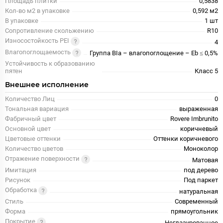
Площадь плитки
0,5838
Кол-во м2 в упаковке
0,592 м2
В упаковке
1 шт
Сопротивление скольжению
R10
Износостойкость PEI
4
Влагопоглощаемость
Группа BIa – влагопоглощение – Eb ≤ 0,5%
Устойчивость к образованию
пятен
Класс 5
Внешнее исполнение
Количество Лиц
0
Тональная вариация
выраженная
Фабричный цвет
Rovere Imbrunito
Основной цвет
коричневый
Цветовые оттенки
Оттенки коричневого
Количество цветов
Моноколор
Отражение поверхности
Матовая
Имитация
под дерево
Рисунок
Под паркет
Обработка
натуральная
Стиль
Современный
Форма
прямоугольник
Покрытие
Неглазурованное