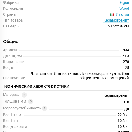
Фабрика
Ergon
Коллекция
I Wood
Италия
Страна
Тип товара
Керамогранит
Размеры
21.3x278 см
Общие
Артикул
EN34
Длина, см
21.3
Ширина, см
278
Вес, кг
25
Для ванной, Для гостиной, Для коридора и кухни, Для
Назначение
общественных помещений
Технические характеристики
Материал
Керамогранит
Толщина мм.
10.0
Морозоустойчивость
Да
Вес 1 кв.м.
22.0 кг
Вес 1 шт.
10.3 кг
Вес упаковки
10,3 кг