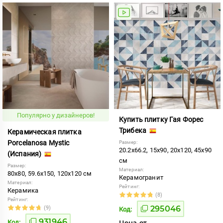
Популярно у дизайнеров!
Купить плитку Гая Форес
Трибека
Керамическая плитка
Porcelanosa Mystic
Размер:
20.2x66.2, 15x90, 20x120, 45x90
(Испания)
см
Размер:
Материал:
80x80, 59.6x150, 120x120 см
Керамогранит
Материал:
Рейтинг:
Керамика
(8)
Рейтинг:
295046
(9)
Код:
931946
Код:
Цена от