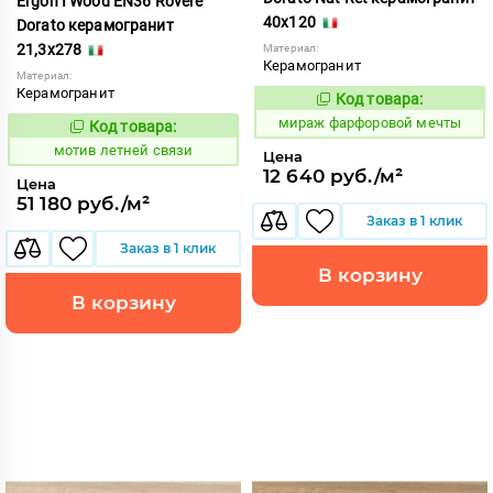
Ergon I Wood EN36 Rovere
40x120
Dorato керамогранит
21,3x278
Материал:
Керамогранит
Материал:
Керамогранит
Код товара:
998301
Код:
мираж фарфоровой мечты
Код товара:
1037211
Код:
мотив летней связи
Цена
12 640 руб./м²
Цена
51 180 руб./м²
Заказ в 1 клик
Заказ в 1 клик
В корзину
В корзину