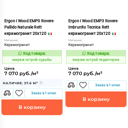
Ergon I Wood EMP0 Rovere
Ergon I Wood EMP3 Rovere
Pallido Naturale Rett
Imbrunito Tecnica Rett
керамогранит 20x120
керамогранит 20x120
Материал:
Материал:
Керамогранит
Керамогранит
Код товара:
Код товара:
992974
992979
Код:
Код:
мираж острой судьбы
мираж острой территории
Цена
Цена
7 070 руб./м²
7 070 руб./м²
НАЛИЧИЕ: 57.6 М²
Заказ в 1 клик
Заказ в 1 клик
В корзину
В корзину