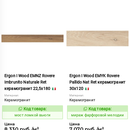
Ergon I Wood EMNZ Rovere
Ergon I Wood EMYK Rovere
Imbrunito Naturale Ret
Pallido Nat Ret керамогранит
керамогранит 22,5x180
30x120
Материал:
Материал:
Керамогранит
Керамогранит
Код товара:
Код товара:
1021639
998298
Код:
Код:
мост ломкой вьюги
мираж фарфоровой мелодии
Цена
Цена
8 330 руб./м²
7 070 руб./м²