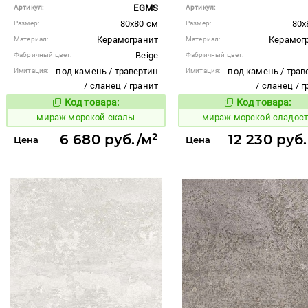
EGMS
Артикул:
Артикул:
80x80 см
80x
Размер:
Размер:
Керамогранит
Керамог
Материал:
Материал:
Beige
Фабричный цвет:
Фабричный цвет:
под камень / травертин
под камень / трав
Имитация:
Имитация:
/ сланец / гранит
/ сланец / 
Код товара:
Код товара:
991966
991970
Код товара:
Код то
мираж морской скалы
мираж морской сладос
6 680 руб./м²
12 230 руб
Цена
Цена