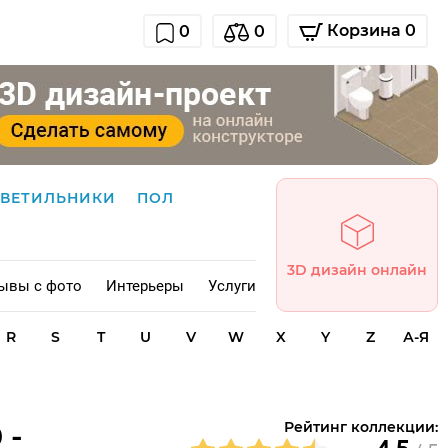
Корзина 0
0
0
СВЕТИЛЬНИКИ
ПОЛ
3D дизайн онлайн
ывы с фото
Интерьеры
Услуги
R
S
T
U
V
W
X
Y
Z
А-Я
 -
Рейтинг коллекции: