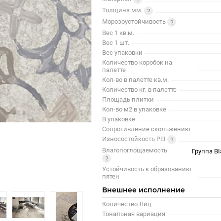
Толщина мм.
Морозоустойчивость
Вес 1 кв.м.
Вес 1 шт.
Вес упаковки
Количество коробок на
палетте
Кол-во в палетте кв.м.
Количество кг. в палетте
Площадь плитки
Кол-во м2 в упаковке
В упаковке
Сопротивление скольжению
Износостойкость PEI
Влагопоглощаемость
Группа BI
Устойчивость к образованию
пятен
Внешнее исполнение
Количество Лиц
Тональная вариация