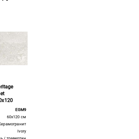
ritage
et
0x120
EGM9
60x120 см
Керамогранит
Ivory
ь / травертин