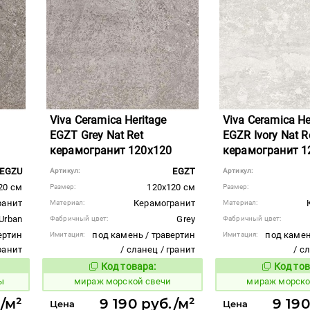
Viva Ceramica Heritage
Viva Ceramica He
EGZT Grey Nat Ret
EGZR Ivory Nat R
керамогранит 120x120
керамогранит 1
EGZU
EGZT
Артикул:
Артикул:
20 см
120x120 см
Размер:
Размер:
ранит
Керамогранит
Материал:
Материал:
Urban
Grey
Фабричный цвет:
Фабричный цвет:
ертин
под камень / травертин
под камен
Имитация:
Имитация:
гранит
/ сланец / гранит
/ с
Код товара:
Код тов
991959
991956
вара:
Код товара:
ы
мираж морской свечи
мираж морско
./м²
9 190 руб./м²
9 190
Цена
Цена