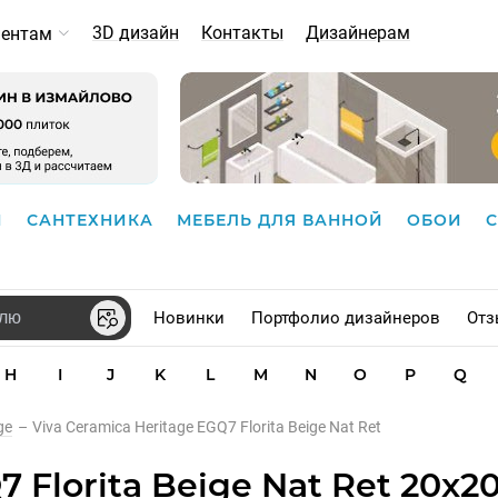
3D дизайн
Контакты
Дизайнерам
иентам
И
САНТЕХНИКА
МЕБЕЛЬ ДЛЯ ВАННОЙ
ОБОИ
Новинки
Портфолио дизайнеров
Отз
H
I
J
K
L
M
N
O
P
Q
ge
–
Viva Ceramica Heritage EGQ7 Florita Beige Nat Ret
 Florita Beige Nat Ret 20x20