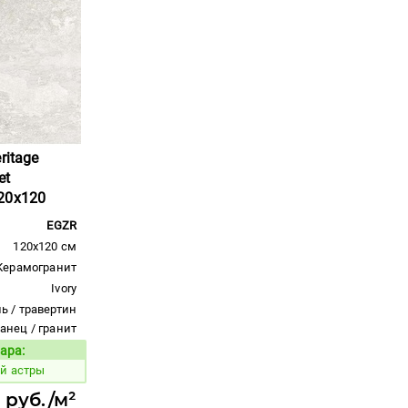
ritage
et
20x120
EGZR
120x120 см
Керамогранит
Ivory
ь / травертин
ланец / гранит
ара:
Код товара:
й астры
 руб./м²