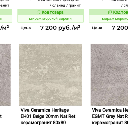
гранит
/ сланец / гранит
/ с
Код товара:
Код тов
991964
991961
вара:
Код товара:
ы
мираж морской сирени
мираж морско
/м²
7 200 руб./м²
7 200
Цена
Цена
Viva Ceramica Heritage
Viva Ceramica He
t
EH01 Beige 20mm Nat Ret
EGMT Grey Nat R
керамогранит 80x80
керамогранит 8