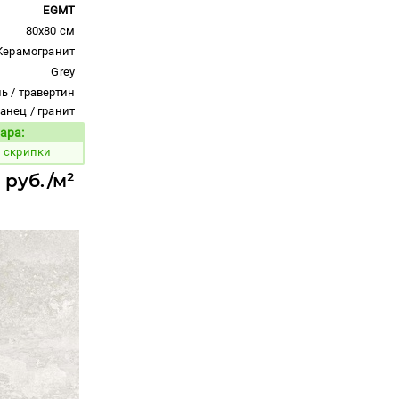
EGMT
80x80 см
Керамогранит
Grey
ь / травертин
ланец / гранит
ара:
Код товара:
 скрипки
 руб./м²