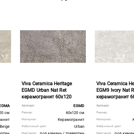
Viva Ceramica Heritage
Viva Ceramica He
EGMD Urban Nat Ret
EGM9 Ivory Nat R
керамогранит 60x120
керамогранит 6
EGMA
EGMD
Артикул:
Артикул:
20 см
60x120 см
Размер:
Размер:
ранит
Керамогранит
Материал:
Материал:
Beige
Urban
Фабричный цвет:
Фабричный цвет:
ертин
под камень / травертин
под камен
Имитация:
Имитация: