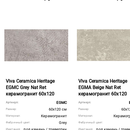
Viva Ceramica Heritage
Viva Ceramica Heritage
EGMC Grey Nat Ret
EGMA Beige Nat Ret
керамогранит 60x120
керамогранит 60x120
EGMC
Артикул:
Артикул:
60x120 см
60x1
Размер:
Размер:
Керамогранит
Керамог
Материал:
Материал:
Grey
Фабричный цвет:
Фабричный цвет:
под камень / травертин
под камень / трав
Имитация:
Имитация: