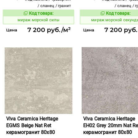
/ сланец / гранит
/ сланец / 
Код товара:
Код товара:
991963
991962
Код товара:
Код то
мираж морской силы
мираж морской секунд
7 200 руб./м²
7 200 руб.
Цена
Цена
Viva Ceramica Heritage
Viva Ceramica Heritage
EGMS Beige Nat Ret
EH02 Grey 20mm Nat Re
керамогранит 80x80
керамогранит 80x80