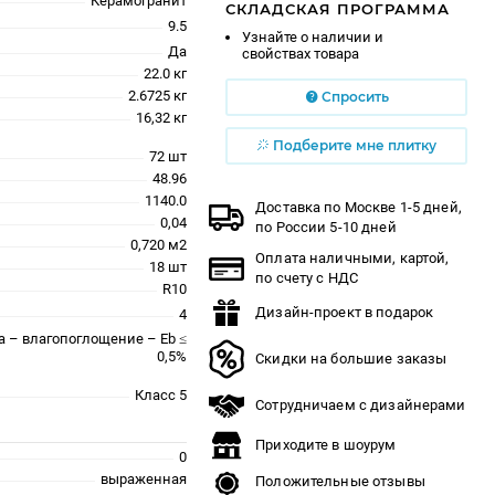
Керамогранит
СКЛАДСКАЯ ПРОГРАММА
9.5
Узнайте о наличии и
Да
свойствах товара
22.0 кг
2.6725 кг
Спросить
16,32 кг
Подберите мне плитку
72 шт
48.96
1140.0
Доставка по Москве 1-5 дней,
0,04
по России 5-10 дней
0,720 м2
Оплата наличными, картой,
18 шт
по счету с НДС
R10
Дизайн-проект в подарок
4
a – влагопоглощение – Eb ≤
0,5%
Скидки на большие заказы
Класс 5
Сотрудничаем с дизайнерами
Приходите в шоурум
0
выраженная
Положительные отзывы