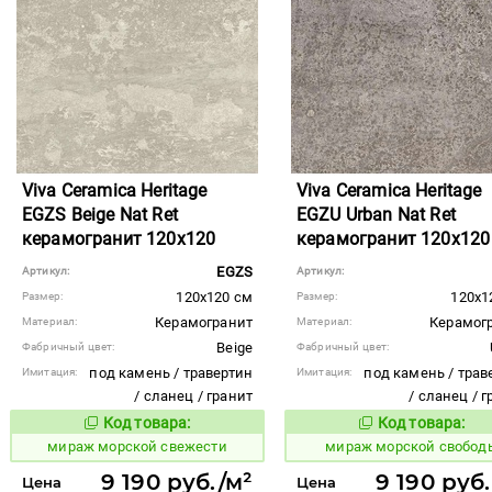
Viva Ceramica Heritage
Viva Ceramica Heritage
EGZS Beige Nat Ret
EGZU Urban Nat Ret
керамогранит 120x120
керамогранит 120x120
EGZS
Артикул:
Артикул:
120x120 см
120x1
Размер:
Размер:
Керамогранит
Керамог
Материал:
Материал:
Beige
Фабричный цвет:
Фабричный цвет:
под камень / травертин
под камень / трав
Имитация:
Имитация:
/ сланец / гранит
/ сланец / 
Код товара:
Код товара:
991958
991960
Код товара:
Код то
мираж морской свежести
мираж морской свобод
9 190 руб./м²
9 190 руб
Цена
Цена