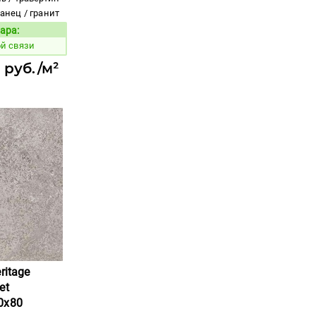
ланец / гранит
ара:
Код товара:
й связи
 руб./м²
ritage
et
0x80