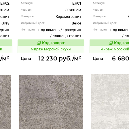
EH02
EH01
Артикул:
Артикул:
80 см
80x80 см
Размер:
Размер:
ранит
Керамогранит
Материал:
Материал:
Grey
Beige
Фабричный цвет:
Фабричный цвет:
ертин
под камень / травертин
под камен
Имитация:
Имитация:
гранит
/ сланец / гранит
/ с
Код товара:
Код тов
991969
991967
вара:
Код товара:
ти
мираж морской скуки
мираж морской
./м²
12 230 руб./м²
6 680
Цена
Цена