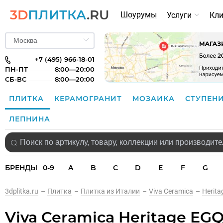
3D
ПЛИТКА
.RU
Шоурумы
Услуги
Кл
+7 (495) 966-18-01
ПН-ПТ
8:00—20:00
СБ-ВС
8:00—20:00
ПЛИТКА
КЕРАМОГРАНИТ
МОЗАИКА
СТУПЕН
ЛЕПНИНА
БРЕНДЫ
0-9
A
B
C
D
E
F
G
3dplitka.ru
–
Плитка
–
Плитка из Италии
–
Viva Ceramica
–
Herita
Viva Ceramica Heritage EGQ7