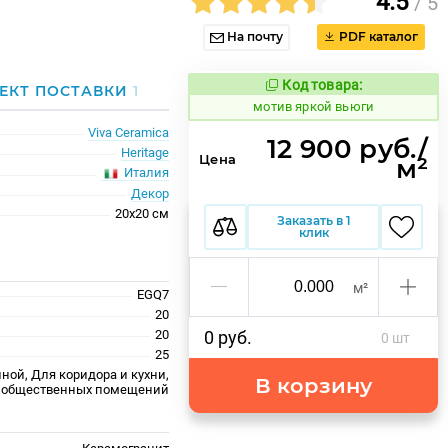
4.5
/ 5
На почту
PDF каталог
Код товара:
1038264
ЕКТ ПОСТАВКИ
1
Код товара:
мотив яркой вьюги
Viva Ceramica
12 900 руб./
Heritage
Цена
м²
Италия
Декор
20x20 см
Заказать в 1
клик
м²
EGQ7
20
20
0 руб.
0 шт
25
ной, Для коридора и кухни,
В корзину
 общественных помещений