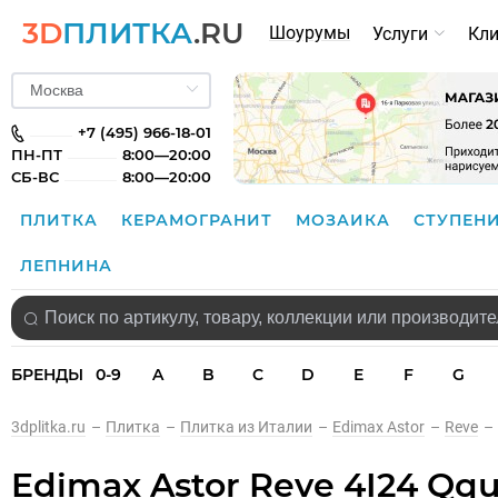
3D
ПЛИТКА
.RU
Шоурумы
Услуги
Кл
+7 (495) 966-18-01
ПН-ПТ
8:00—20:00
СБ-ВС
8:00—20:00
ПЛИТКА
КЕРАМОГРАНИТ
МОЗАИКА
СТУПЕН
ЛЕПНИНА
БРЕНДЫ
0-9
A
B
C
D
E
F
G
3dplitka.ru
–
Плитка
–
Плитка из Италии
–
Edimax Astor
–
Reve
–
Edimax Astor Reve 4I24 Qqu