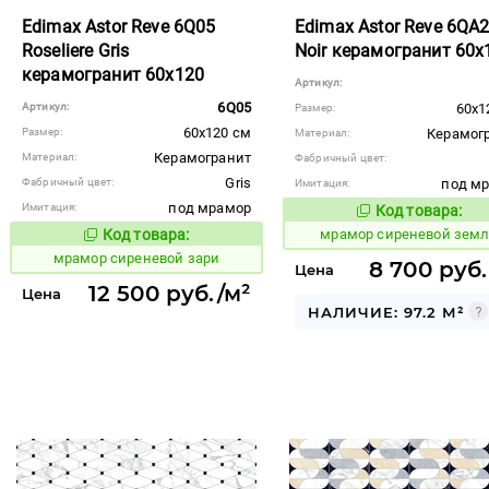
Edimax Astor Reve 6Q05
Edimax Astor Reve 6QA
Roseliere Gris
Noir керамогранит 60x
керамогранит 60x120
Артикул:
6Q05
Артикул:
60x1
Размер:
60x120 см
Размер:
Керамог
Материал:
Керамогранит
Материал:
Фабричный цвет:
Gris
Фабричный цвет:
под м
Имитация:
под мрамор
Имитация:
Код товара:
1073280
Код то
Код товара:
мрамор сиреневой зем
1073278
Код товара:
мрамор сиреневой зари
8 700 руб.
Цена
12 500 руб./м²
Цена
НАЛИЧИЕ: 97.2 М²