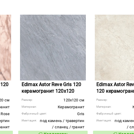
 120
Edimax Astor Reve Gris 120
Edimax Astor Rev
керамогранит 120x120
120 керамогран
20 см
120x120 см
Размер:
Размер:
ранит
Керамогранит
Материал:
Материал:
Rose
Gris
Фабричный цвет:
Фабричный цвет:
ертин
под камень / травертин
под камен
Имитация:
Имитация:
гранит
/ сланец / гранит
/ с