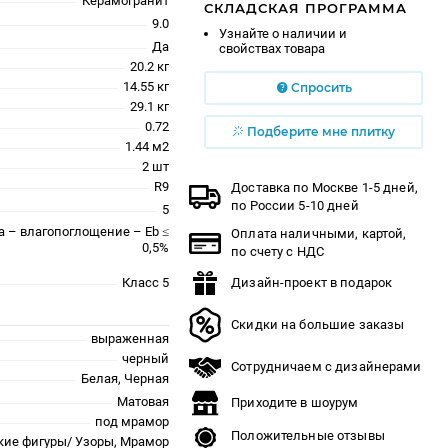
Керамогранит
СКЛАДСКАЯ ПРОГРАММА
9.0
Узнайте о наличии и
Да
свойствах товара
20.2 кг
14.55 кг
Спросить
29.1 кг
0.72
Подберите мне плитку
1.44 м2
2 шт
R9
Доставка по Москве 1-5 дней,
по России 5-10 дней
5
a – влагопоглощение – Eb ≤
Оплата наличными, картой,
0,5%
по счету с НДС
Класс 5
Дизайн-проект в подарок
Скидки на большие заказы
выраженная
черный
Сотрудничаем с дизайнерами
Белая, Черная
Матовая
Приходите в шоурум
под мрамор
Положительные отзывы
кие фигуры/ Узоры, Мрамор