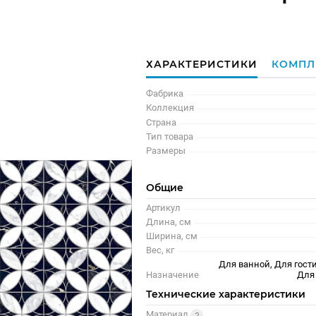
ХАРАКТЕРИСТИКИ
КОМПЛ
Фабрика
Коллекция
Страна
Тип товара
Размеры
Общие
Артикул
Длина, см
Ширина, см
Вес, кг
Для ванной, Для гости
Назначение
Для
Технические характеристики
Материал