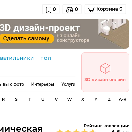
Корзина 0
0
0
СВЕТИЛЬНИКИ
ПОЛ
3D дизайн онлайн
ывы с фото
Интерьеры
Услуги
R
S
T
U
V
W
X
Y
Z
А-Я
амическая
Рейтинг коллекции: