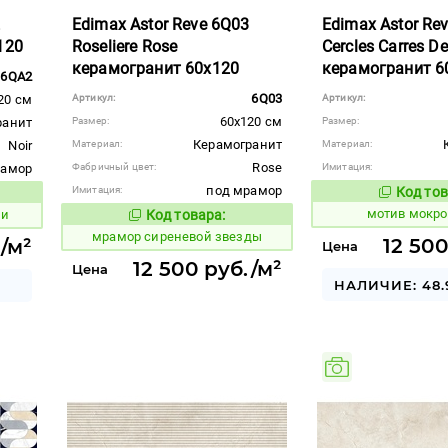
2
Edimax Astor Reve 6Q03
Edimax Astor Rev
120
Roseliere Rose
Cercles Carres De
керамогранит 60x120
керамогранит 6
6QA2
6Q03
20 см
Артикул:
Артикул:
60x120 см
ранит
Размер:
Размер:
Керамогранит
Noir
Материал:
Материал:
Rose
рамор
Фабричный цвет:
Имитация:
под мрамор
Имитация:
Код тов
1038603
вара:
мотив мокро
ли
Код товара:
1073279
Код товара:
мрамор сиреневой звезды
12 500
/м²
Цена
12 500 руб./м²
Цена
НАЛИЧИЕ: 48.