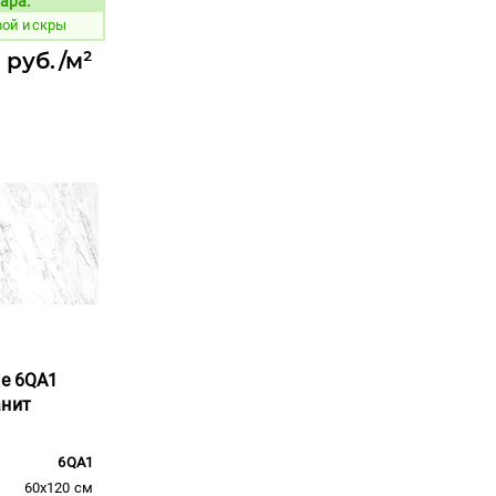
ара:
Код товара:
вой искры
 руб./м²
ve 6QA1
анит
6QA1
60x120 см