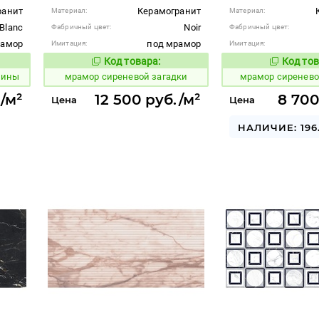
ранит
Керамогранит
Материал:
Материал:
Blanc
Noir
Фабричный цвет:
Фабричный цвет:
рамор
под мрамор
Имитация:
Имитация:
Код товара:
Код тов
1073277
1073270
вара:
Код товара:
жины
мрамор сиреневой загадки
мрамор сиренево
./м²
12 500 руб./м²
8 700
Цена
Цена
НАЛИЧИЕ: 196