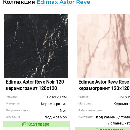
Коллекция
Edimax Astor Reve
Edimax Astor Reve Noir 120
Edimax Astor Reve Rose
керамогранит 120x120
керамогранит 120x120
120x120 см
120x1
Размер:
Размер:
Керамогранит
Керамог
Материал:
Материал:
Noir
Фабричный цвет:
Фабричный цвет:
под мрамор
под камень / трав
Имитация:
Имитация:
/ сланец / 
Код товара:
1073287
Код товара: