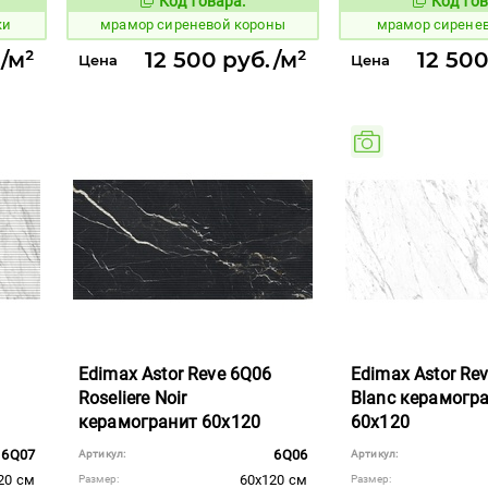
Код товара:
Код тов
1073288
1073284
вара:
Код товара:
ки
мрамор сиреневой короны
мрамор сирене
./м²
12 500 руб./м²
12 500
Цена
Цена
Edimax Astor Reve 6Q06
Edimax Astor Re
Roseliere Noir
Blanc керамогр
керамогранит 60x120
60x120
6Q07
6Q06
Артикул:
Артикул:
20 см
60x120 см
Размер:
Размер: