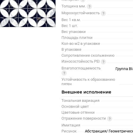
Толщина мм.
Морозоустойчивость
Вес 1 кв.м.
Вес 1 шт.
Вес упаковки
Площадь плитки
Кол-во м2 в упаковке
В упаковке
Сопротивление скольжению
Износостойкость PEI
Влагопоглощаемость
Группа BI
Устойчивость к образованию
пятен
Внешнее исполнение
Тональная вариация
Основной цвет
Цветовые оттенки
Отражение поверхности
Имитация
Рисунок
Абстракция/ Геометричес