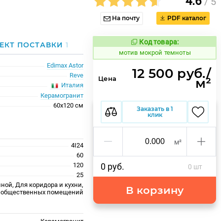
4.6
/ 5
На почту
PDF каталог
Код товара:
1038602
ЕКТ ПОСТАВКИ
1
Код товара:
мотив мокрой темноты
Edimax Astor
12 500 руб./
Reve
Цена
м²
Италия
Керамогранит
60x120 см
Заказать в 1
клик
м²
4I24
60
120
0 руб.
0 шт
25
ной, Для коридора и кухни,
В корзину
 общественных помещений