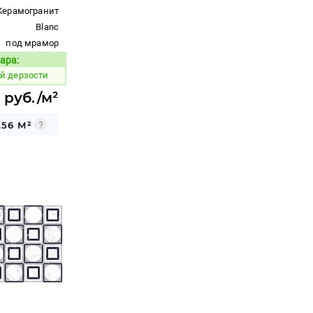
Керамогранит
Blanc
под мрамор
ара:
Код товара:
й дерзости
 руб./м²
.56 М²