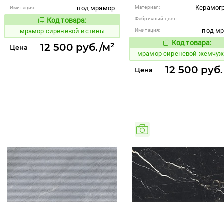
Керамог
под мрамор
Материал:
Имитация:
Фабричный цвет:
Код товара:
1073286
Код товара:
под м
мрамор сиреневой истины
Имитация:
Код товара:
1073276
12 500 руб./м²
Код то
Цена
мрамор сиреневой жемчу
12 500 руб
Цена