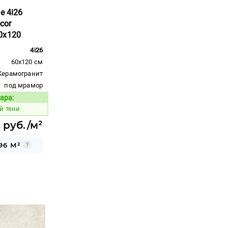
e 4i26
cor
0x120
4i26
60x120 см
Керамогранит
под мрамор
ара:
Код товара:
й тени
 руб./м²
96 М²