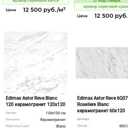
Код товара:
мрамор сиреневой капли
1073289
Код то
мрамор сиреневой крас
12 500 руб./м²
Цена
12 500 руб
Цена
Edimax Astor Reve Blanc
Edimax Astor Reve 6Q07
120 керамогранит 120x120
Roseliere Blanc
керамогранит 60x120
120x120 см
Размер:
Керамогранит
Артикул:
Материал:
60x1
Blanc
Размер:
Фабричный цвет: