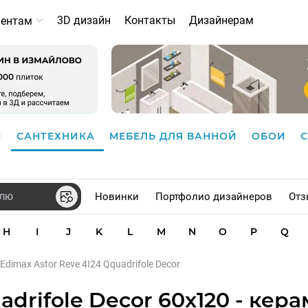
3D дизайн
Контакты
Дизайнерам
иентам
И
САНТЕХНИКА
МЕБЕЛЬ ДЛЯ ВАННОЙ
ОБОИ
Новинки
Портфолио дизайнеров
Отз
H
I
J
K
L
M
N
O
P
Q
Edimax Astor Reve 4I24 Qquadrifole Decor
adrifole Decor 60x120 - кер