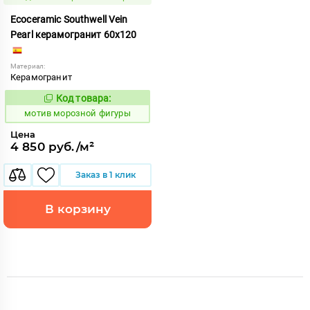
Ecoceramic Southwell Vein
Pearl керамогранит 60x120
Материал:
Керамогранит
Код товара:
1038740
Код:
мотив морозной фигуры
Цена
4 850 руб./м²
Заказ в 1 клик
В корзину