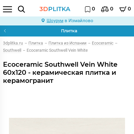
3D
PLITKA
0
0
0
Шоурум
в Измайлово
Плитка
3dplitka.ru
–
Плитка
–
Плитка из Испании
–
Ecoceramic
–
Southwell
–
Ecoceramic Southwell Vein White
Ecoceramic Southwell Vein White
60x120 - керамическая плитка и
керамогранит