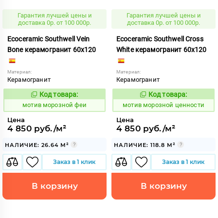
Гарантия лучшей цены и
Гарантия лучшей цены и
доставка 0р. от 100 000р.
доставка 0р. от 100 000р.
Ecoceramic Southwell Vein
Ecoceramic Southwell Cross
Bone керамогранит 60x120
White керамогранит 60x120
Материал:
Материал:
Керамогранит
Керамогранит
Код товара:
Код товара:
1038738
1038742
Код:
Код:
мотив морозной феи
мотив морозной ценности
Цена
Цена
4 850 руб./м²
4 850 руб./м²
НАЛИЧИЕ: 26.64 М²
НАЛИЧИЕ: 118.8 М²
Заказ в 1 клик
Заказ в 1 клик
В корзину
В корзину