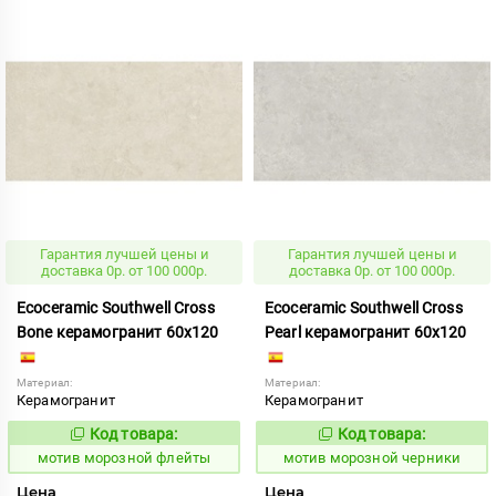
Гарантия лучшей цены и
Гарантия лучшей цены и
доставка 0р. от 100 000р.
доставка 0р. от 100 000р.
Ecoceramic Southwell Cross
Ecoceramic Southwell Cross
Bone керамогранит 60x120
Pearl керамогранит 60x120
Материал:
Материал:
Керамогранит
Керамогранит
Код товара:
Код товара:
1038741
1038744
Код:
Код:
мотив морозной флейты
мотив морозной черники
Цена
Цена