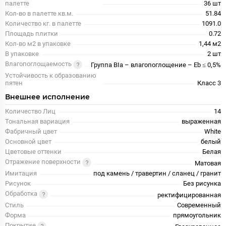
палетте
36 шт
Кол-во в палетте кв.м.
51.84
Количество кг. в палетте
1091.0
Площадь плитки
0.72
Кол-во м2 в упаковке
1,44 м2
В упаковке
2 шт
Влагопоглощаемость
Группа BIa – влагопоглощение – Eb ≤ 0,5%
Устойчивость к образованию
пятен
Класс 3
Внешнее исполнение
Количество Лиц
14
Тональная вариация
выраженная
Фабричный цвет
White
Основной цвет
белый
Цветовые оттенки
Белая
Отражение поверхности
Матовая
Имитация
под камень / травертин / сланец / гранит
Рисунок
Без рисунка
Обработка
ректифицированная
Стиль
Современный
Форма
прямоугольник
Покрытие