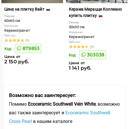
Цена на плитку Вайт
Керама Марацци Коллиано
купить плитку
Размер:
60x60 см
Размер:
Материал:
30x30 см
Керамогранит
Материал:
Рейтинг:
Керамогранит
(9)
Рейтинг:
(5)
879853
Код:
303038
Код:
Цена от
2 150 руб.
Цена от
1 141 руб.
Возможно вас заинтересует:
Помимо
Ecoceramic Southwell Vein White
, возможно
вас также заинтересует и
Ecoceramic Southwell
Cross Pearl
в нашем каталоге