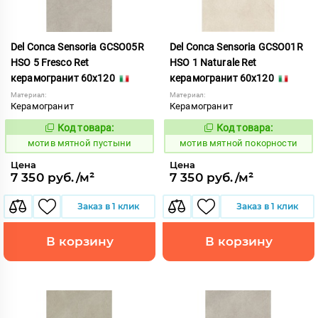
Del Conca Sensoria GCSO05R
Del Conca Sensoria GCSO01R
HSO 5 Fresco Ret
HSO 1 Naturale Ret
керамогранит 60x120
керамогранит 60x120
Материал:
Материал:
Керамогранит
Керамогранит
Код товара:
Код товара:
1039075
1039072
Код:
Код:
мотив мятной пустыни
мотив мятной покорности
Цена
Цена
7 350 руб./м²
7 350 руб./м²
Заказ в 1 клик
Заказ в 1 клик
В корзину
В корзину