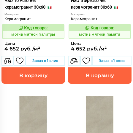
HSO 10 Puro Ret
HSO 5 Фреско Ret
керамогранит 30x60
керамогранит 30x60
Материал:
Материал:
Керамогранит
Керамогранит
Код товара:
Код товара:
1039066
1039068
Код:
Код:
мотив мятной палитры
мотив мятной памяти
Цена
Цена
4 652 руб./м²
4 652 руб./м²
Заказ в 1 клик
Заказ в 1 клик
В корзину
В корзину