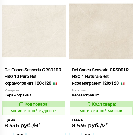
Del Conca Sensoria GRSO10R
Del Conca Sensoria GRSO01R
HSO 10 Puro Ret
HSO 1 Naturale Ret
керамогранит 120x120
керамогранит 120x120
Материал:
Материал:
Керамогранит
Керамогранит
Код товара:
Код товара:
1039055
1039052
Код:
Код:
мотив мятной мудрости
мотив мятной миссии
Цена
Цена
8 536 руб./м²
8 536 руб./м²