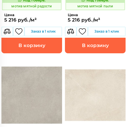
1039077
1039076
Код:
Код:
мотив мятной радости
мотив мятной пыли
Цена
Цена
5 216 руб./м²
5 216 руб./м²
Заказ в 1 клик
Заказ в 1 клик
В корзину
В корзину