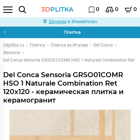
3D
PLITKA
0
0
0
Шоурум
в Измайлово
Плитка
3dplitka.ru
–
Плитка
–
Плитка из Италии
–
Del Conca
–
Sensoria
–
Del Conca Sensoria GRSO01COMR HSO 1 Naturale Combination Ret
Del Conca Sensoria GRSO01COMR
HSO 1 Naturale Combination Ret
120x120 - керамическая плитка и
керамогранит