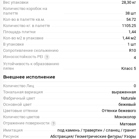
Вес упаковки
28,30 кг
Количество коробок на
палетте
38 шт
Кол-во в палетте кв.м.
54.72
Количество кг. в палетте
1105.25
Площадь плитки
1,44
Кол-во м2 в упаковке
1,44 м2
В упаковке
1 шт
Сопротивление скольжению
R10
Износостойкость PEI
4
Устойчивость к образованию
пятен
Класс 5
Внешнее исполнение
Количество Лиц
0
Тональная вариация
выраженная
Фабричный цвет
Naturale
Основной цвет
бежевый
Цветовые оттенки
Оттенки бежевого
Количество цветов
Моноколор
Отражение поверхности
Матовая
Имитация
под камень / травертин / сланец / гранит
Рисунок
Абстракция/ Геометрические фигуры/ Узоры