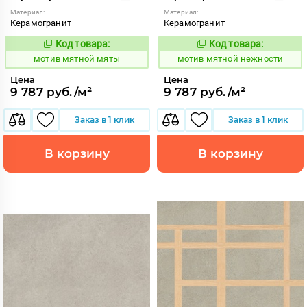
Материал:
Материал:
Керамогранит
Керамогранит
Код товара:
Код товара:
1039056
1039058
Код:
Код:
мотив мятной мяты
мотив мятной нежности
Цена
Цена
9 787 руб./м²
9 787 руб./м²
Заказ в 1 клик
Заказ в 1 клик
В корзину
В корзину