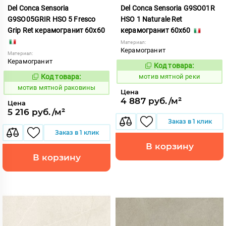
Del Conca Sensoria
Del Conca Sensoria G9SO01R
G9SO05GRIR HSO 5 Fresco
HSO 1 Naturale Ret
Grip Ret керамогранит 60x60
керамогранит 60x60
Материал:
Керамогранит
Материал:
Керамогранит
Код товара:
1039079
Код:
Код товара:
мотив мятной реки
1039078
Код:
мотив мятной раковины
Цена
4 887 руб./м²
Цена
5 216 руб./м²
Заказ в 1 клик
Заказ в 1 клик
В корзину
В корзину