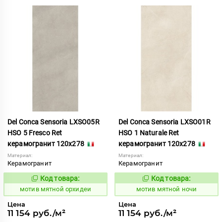
Del Conca Sensoria LXSO05R
Del Conca Sensoria LXSO01R
HSO 5 Fresco Ret
HSO 1 Naturale Ret
керамогранит 120x278
керамогранит 120x278
Материал:
Материал:
Керамогранит
Керамогранит
Код товара:
Код товара:
1039064
1039061
Код:
Код:
мотив мятной орхидеи
мотив мятной ночи
Цена
Цена
11 154 руб./м²
11 154 руб./м²