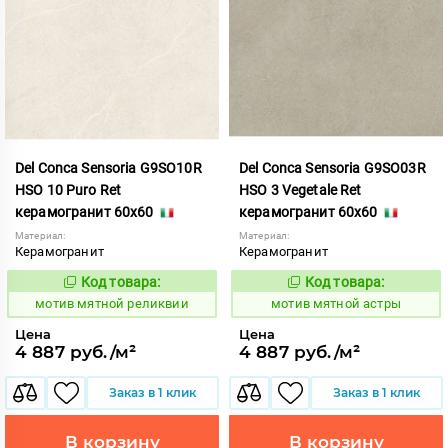
Del Conca Sensoria G9SO10R
Del Conca Sensoria G9SO03R
HSO 10 Puro Ret
HSO 3 Vegetale Ret
керамогранит 60x60
керамогранит 60x60
Материал:
Материал:
Керамогранит
Керамогранит
Код товара:
Код товара:
1039080
1039081
Код:
Код:
мотив мятной реликвии
мотив мятной астры
Цена
Цена
4 887 руб./м²
4 887 руб./м²
Заказ в 1 клик
Заказ в 1 клик
В корзину
В корзину