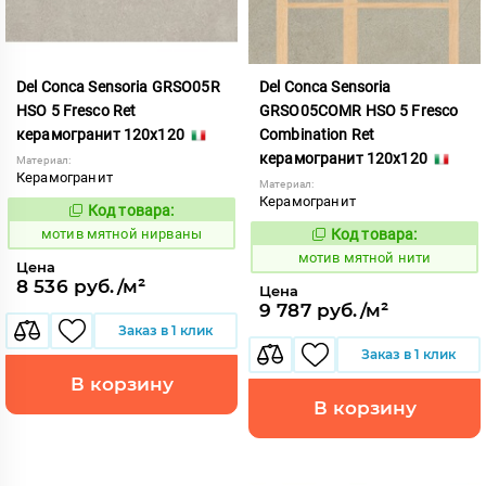
Del Conca Sensoria GRSO05R
Del Conca Sensoria
HSO 5 Fresco Ret
GRSO05COMR HSO 5 Fresco
керамогранит 120x120
Combination Ret
керамогранит 120x120
Материал:
Керамогранит
Материал:
Керамогранит
Код товара:
1039059
Код:
мотив мятной нирваны
Код товара:
1039060
Код:
мотив мятной нити
Цена
8 536 руб./м²
Цена
9 787 руб./м²
Заказ в 1 клик
Заказ в 1 клик
В корзину
В корзину