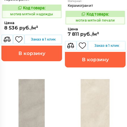
Материал:
Керамогранит
Код товара:
1039057
Код:
мотив мятной надежды
Код товара:
1039070
Код:
мотив мятной печали
Цена
8 536 руб./м²
Цена
7 811 руб./м²
Заказ в 1 клик
Заказ в 1 клик
В корзину
В корзину