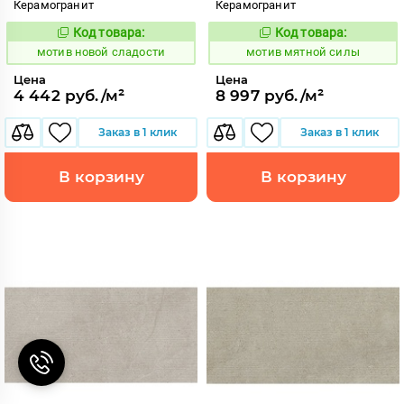
Керамогранит
Керамогранит
Код товара:
Код товара:
1039470
1039088
Код:
Код:
мотив новой сладости
мотив мятной силы
Цена
Цена
4 442 руб./м²
8 997 руб./м²
Заказ в 1 клик
Заказ в 1 клик
В корзину
В корзину