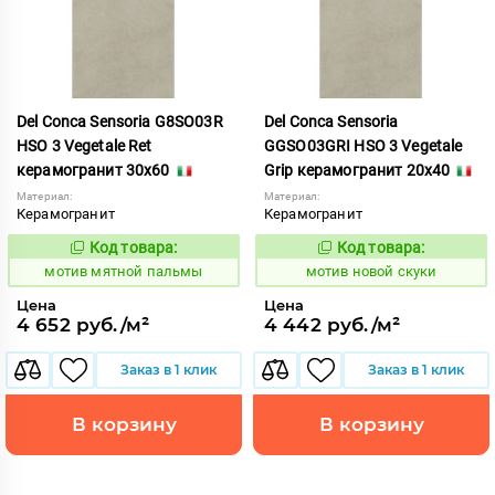
Del Conca Sensoria G8SO03R
Del Conca Sensoria
HSO 3 Vegetale Ret
GGSO03GRI HSO 3 Vegetale
керамогранит 30x60
Grip керамогранит 20x40
Материал:
Материал:
Керамогранит
Керамогранит
Код товара:
Код товара:
1039067
1039469
Код:
Код:
мотив мятной пальмы
мотив новой скуки
Цена
Цена
4 652 руб./м²
4 442 руб./м²
Заказ в 1 клик
Заказ в 1 клик
В корзину
В корзину