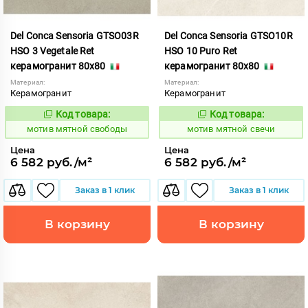
Del Conca Sensoria GTSO03R
Del Conca Sensoria GTSO10R
HSO 3 Vegetale Ret
HSO 10 Puro Ret
керамогранит 80x80
керамогранит 80x80
Материал:
Материал:
Керамогранит
Керамогранит
Код товара:
Код товара:
1039085
1039084
Код:
Код:
мотив мятной свободы
мотив мятной свечи
Цена
Цена
6 582 руб./м²
6 582 руб./м²
Заказ в 1 клик
Заказ в 1 клик
В корзину
В корзину