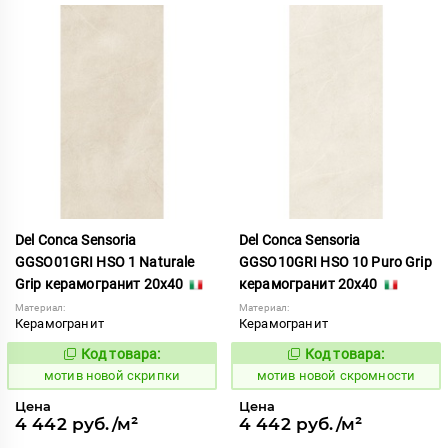
Del Conca Sensoria
Del Conca Sensoria
GGSO01GRI HSO 1 Naturale
GGSO10GRI HSO 10 Puro Grip
Grip керамогранит 20x40
керамогранит 20x40
Материал:
Материал:
Керамогранит
Керамогранит
Код товара:
Код товара:
1039467
1039468
Код:
Код:
мотив новой скрипки
мотив новой скромности
Цена
Цена
4 442 руб./м²
4 442 руб./м²