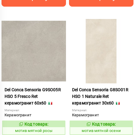
Del Conca Sensoria G9SO05R
Del Conca Sensoria G8SO01R
HSO 5 Fresco Ret
HSO 1 Naturale Ret
керамогранит 60x60
керамогранит 30x60
Материал:
Материал:
Керамогранит
Керамогранит
Код товара:
Код товара:
1039082
1039065
Код:
Код:
мотив мятной росы
мотив мятной осени