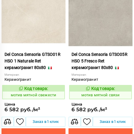
Del Conca Sensoria GTSO01R
Del Conca Sensoria GTSO05R
HSO 1 Naturale Ret
HSO 5 Fresco Ret
керамогранит 80x80
керамогранит 80x80
Материал:
Материал:
Керамогранит
Керамогранит
Код товара:
Код товара:
1039083
1039086
Код:
Код:
мотив мятной свежести
мотив мятной связи
Цена
Цена
6 582 руб./м²
6 582 руб./м²
Заказ в 1 клик
Заказ в 1 клик