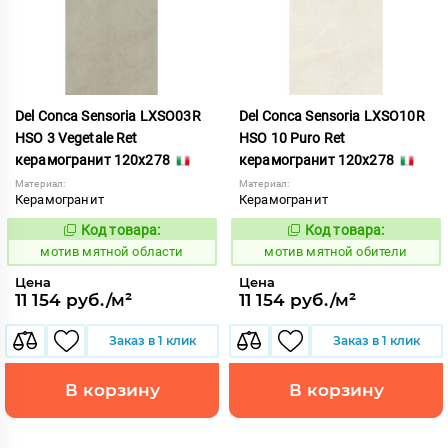
Del Conca Sensoria LXSO03R
Del Conca Sensoria LXSO10R
HSO 3 Vegetale Ret
HSO 10 Puro Ret
керамогранит 120x278
керамогранит 120x278
Материал:
Материал:
Керамогранит
Керамогранит
Код товара:
Код товара:
1039063
1039062
Код:
Код:
мотив мятной области
мотив мятной обители
Цена
Цена
11 154 руб./м²
11 154 руб./м²
Заказ в 1 клик
Заказ в 1 клик
В корзину
В корзину