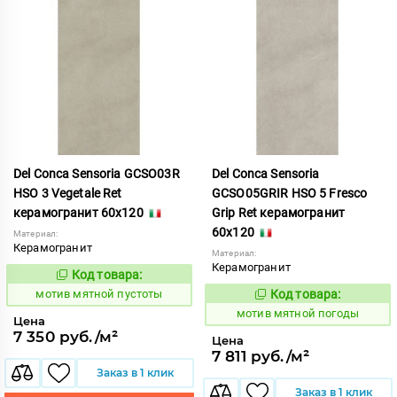
Del Conca Sensoria GCSO03R
Del Conca Sensoria
HSO 3 Vegetale Ret
GCSO05GRIR HSO 5 Fresco
керамогранит 60x120
Grip Ret керамогранит
60x120
Материал:
Керамогранит
Материал:
Керамогранит
Код товара:
1039074
Код:
мотив мятной пустоты
Код товара:
1039071
Код:
мотив мятной погоды
Цена
7 350 руб./м²
Цена
7 811 руб./м²
Заказ в 1 клик
Заказ в 1 клик