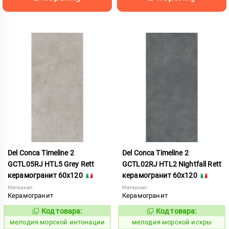
Del Conca Timeline 2
Del Conca Timeline 2
GCTL05RJ HTL5 Grey Rett
GCTL02RJ HTL2 Nightfall Rett
керамогранит 60x120
керамогранит 60x120
Материал:
Материал:
Керамогранит
Керамогранит
Код товара:
Код товара:
960658
960659
Код:
Код:
мелодия морской интонации
мелодия морской искры