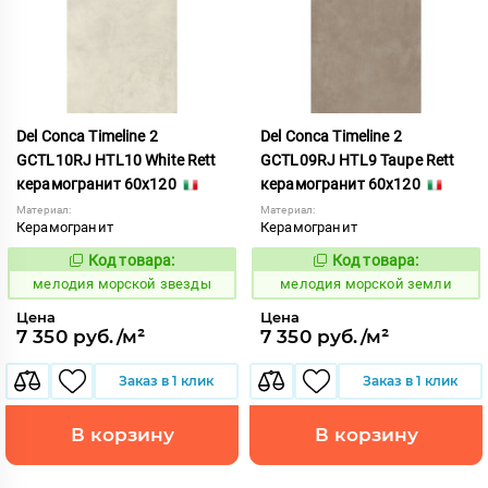
Del Conca Timeline 2
Del Conca Timeline 2
GCTL10RJ HTL10 White Rett
GCTL09RJ HTL9 Taupe Rett
керамогранит 60x120
керамогранит 60x120
Материал:
Материал:
Керамогранит
Керамогранит
Код товара:
Код товара:
960654
960655
Код:
Код:
мелодия морской звезды
мелодия морской земли
Цена
Цена
7 350 руб./м²
7 350 руб./м²
Заказ в 1 клик
Заказ в 1 клик
В корзину
В корзину