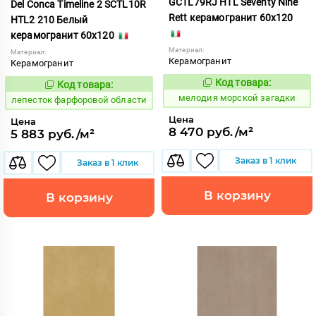
GCTL79RJ HTL Seventy Nine
Del Conca Timeline 2 SCTL10R
Rett керамогранит 60x120
HTL2 210 Белый
керамогранит 60x120
Материал:
Материал:
Керамогранит
Керамогранит
Код товара:
Код товара:
960652
873313
Код:
Код:
мелодия морской загадки
лепесток фарфоровой области
Цена
Цена
8 470 руб./м²
5 883 руб./м²
Заказ в 1 клик
Заказ в 1 клик
В корзину
В корзину