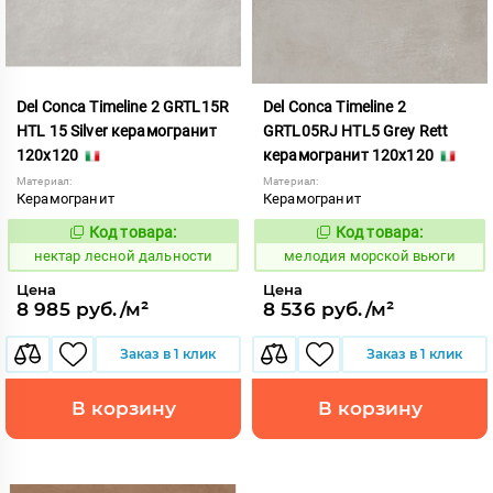
Del Conca Timeline 2 GRTL15R
Del Conca Timeline 2
HTL 15 Silver керамогранит
GRTL05RJ HTL5 Grey Rett
120x120
керамогранит 120x120
Материал:
Материал:
Керамогранит
Керамогранит
Код товара:
Код товара:
1130871
960639
Код:
Код:
нектар лесной дальности
мелодия морской вьюги
Цена
Цена
8 985 руб./м²
8 536 руб./м²
Заказ в 1 клик
Заказ в 1 клик
В корзину
В корзину