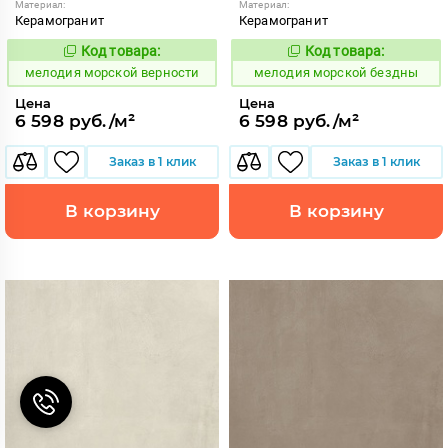
Материал:
Материал:
Керамогранит
Керамогранит
Код товара:
Код товара:
960631
960627
Код:
Код:
мелодия морской верности
мелодия морской бездны
Цена
Цена
6 598 руб./м²
6 598 руб./м²
Заказ в 1 клик
Заказ в 1 клик
В корзину
В корзину