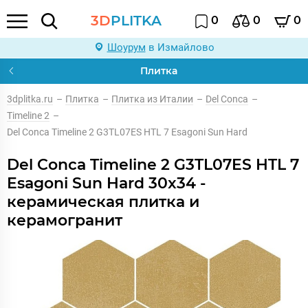
3D
PLITKA
0
0
0
Шоурум
в Измайлово
Плитка
3dplitka.ru
–
Плитка
–
Плитка из Италии
–
Del Conca
–
Timeline 2
–
Del Conca Timeline 2 G3TL07ES HTL 7 Esagoni Sun Hard
Del Conca Timeline 2 G3TL07ES HTL 7
Esagoni Sun Hard 30x34 -
керамическая плитка и
керамогранит