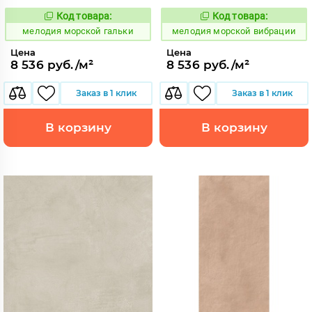
Код товара:
Код товара:
960640
960635
Код:
Код:
мелодия морской гальки
мелодия морской вибрации
Цена
Цена
8 536 руб./м²
8 536 руб./м²
Заказ в 1 клик
Заказ в 1 клик
В корзину
В корзину