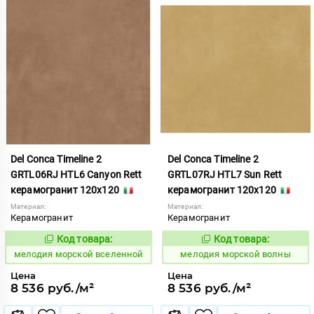
Del Conca Timeline 2
Del Conca Timeline 2
GRTL06RJ HTL6 Canyon Rett
GRTL07RJ HTL7 Sun Rett
керамогранит 120x120
керамогранит 120x120
Материал:
Материал:
Керамогранит
Керамогранит
Код товара:
Код товара:
960638
960637
Код:
Код:
мелодия морской вселенной
мелодия морской волны
Цена
Цена
8 536 руб./м²
8 536 руб./м²