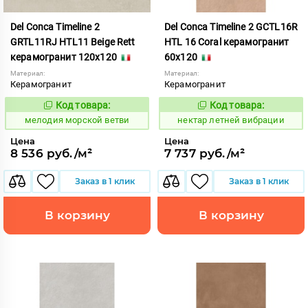
Del Conca Timeline 2
Del Conca Timeline 2 GCTL16R
GRTL11RJ HTL11 Beige Rett
HTL 16 Coral керамогранит
керамогранит 120x120
60x120
Материал:
Материал:
Керамогранит
Керамогранит
Код товара:
Код товара:
960634
1130885
Код:
Код:
мелодия морской ветви
нектар летней вибрации
Цена
Цена
8 536 руб./м²
7 737 руб./м²
Заказ в 1 клик
Заказ в 1 клик
В корзину
В корзину