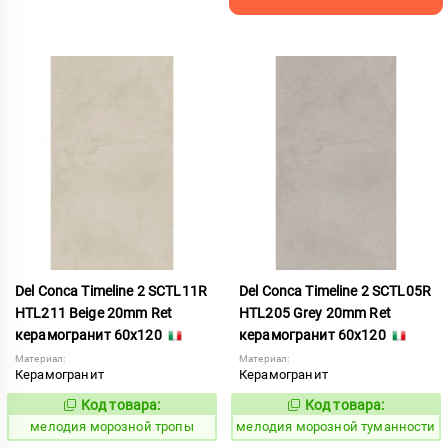
Del Conca Timeline 2 SCTL11R
Del Conca Timeline 2 SCTL05R
HTL211 Beige 20mm Ret
HTL205 Grey 20mm Ret
керамогранит 60x120
керамогранит 60x120
Материал:
Материал:
Керамогранит
Керамогранит
Код товара:
Код товара:
960608
960609
Код:
Код:
мелодия морозной тропы
мелодия морозной туманности