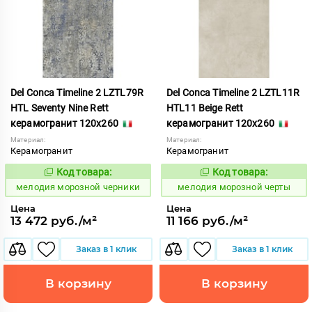
Del Conca Timeline 2 LZTL79R
Del Conca Timeline 2 LZTL11R
HTL Seventy Nine Rett
HTL11 Beige Rett
керамогранит 120x260
керамогранит 120x260
Материал:
Материал:
Керамогранит
Керамогранит
Код товара:
Код товара:
960619
960620
Код:
Код:
мелодия морозной черники
мелодия морозной черты
Цена
Цена
13 472 руб./м²
11 166 руб./м²
Заказ в 1 клик
Заказ в 1 клик
В корзину
В корзину