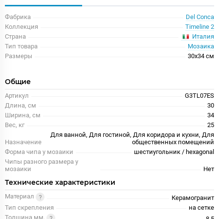
Фабрика
Del Conca
Коллекция
Timeline 2
Италия
Страна
Тип товара
Мозаика
Размеры
30x34 см
Общие
Артикул
G3TL07ES
Длина, см
30
Ширина, см
34
Вес, кг
25
Для ванной, Для гостиной, Для коридора и кухни, Для
Назначение
общественных помещений
Форма чипа у мозаики
шестиугольник / hexagonal
Чипы разного размера у
мозаики
Нет
Технические характеристики
Материал
Керамогранит
Тип скрепления
на сетке
Толщина мм.
8.5