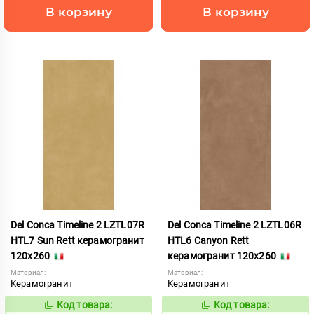
В корзину
В корзину
Del Conca Timeline 2 LZTL07R
Del Conca Timeline 2 LZTL06R
HTL7 Sun Rett керамогранит
HTL6 Canyon Rett
120x260
керамогранит 120x260
Материал:
Материал:
Керамогранит
Керамогранит
Код товара:
Код товара:
960623
960624
Код:
Код: