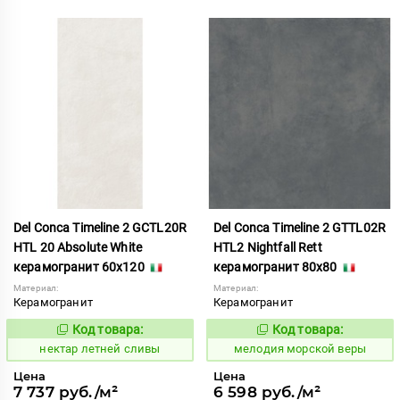
Del Conca Timeline 2 GCTL20R
Del Conca Timeline 2 GTTL02R
HTL 20 Absolute White
HTL2 Nightfall Rett
керамогранит 60x120
керамогранит 80x80
Материал:
Материал:
Керамогранит
Керамогранит
Код товара:
Код товара:
1130886
960633
Код:
Код:
нектар летней сливы
мелодия морской веры
Цена
Цена
7 737 руб./м²
6 598 руб./м²