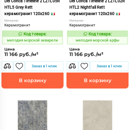
Del Conca Timeline 2 LZTL05R
Del Conca Timeline 2 LZTL02R
HTL5 Grey Rett
HTL2 Nightfall Rett
керамогранит 120x260
керамогранит 120x260
Материал:
Материал:
Керамогранит
Керамогранит
Код товара:
Код товара:
960625
960626
Код:
Код:
мелодия морской акварели
мелодия морской арфы
Цена
Цена
11 166 руб./м²
11 166 руб./м²
Заказ в 1 клик
Заказ в 1 клик
В корзину
В корзину