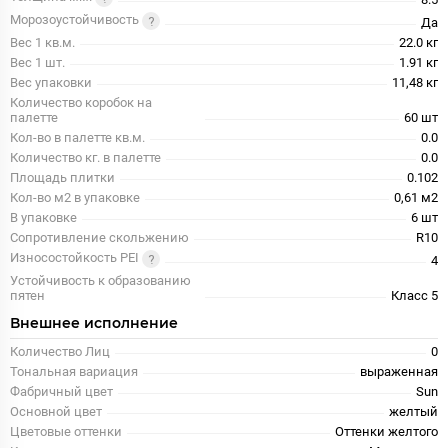
Морозоустойчивость
Да
Вес 1 кв.м.
22.0 кг
Вес 1 шт.
1.91 кг
Вес упаковки
11,48 кг
Количество коробок на
палетте
60 шт
Кол-во в палетте кв.м.
0.0
Количество кг. в палетте
0.0
Площадь плитки
0.102
Кол-во м2 в упаковке
0,61 м2
В упаковке
6 шт
Сопротивление скольжению
R10
Износостойкость PEI
4
Устойчивость к образованию
пятен
Класс 5
Внешнее исполнение
Количество Лиц
0
Тональная вариация
выраженная
Фабричный цвет
Sun
Основной цвет
желтый
Цветовые оттенки
Оттенки желтого