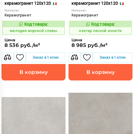
керамогранит 120x120
керамогранит 120x120
Материал:
Материал:
Керамогранит
Керамогранит
Код товара:
Код товара:
960636
1130873
Код:
Код:
мелодия морской сливы
нектар лесной юности
Цена
Цена
8 536 руб./м²
8 985 руб./м²
Заказ в 1 клик
Заказ в 1 клик
В корзину
В корзину