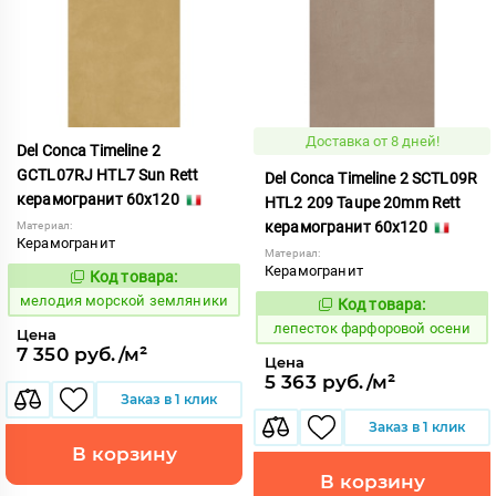
Доставка от 8 дней!
Del Conca Timeline 2
GCTL07RJ HTL7 Sun Rett
Del Conca Timeline 2 SCTL09R
керамогранит 60x120
HTL2 209 Taupe 20mm Rett
керамогранит 60x120
Материал:
Керамогранит
Материал:
Керамогранит
Код товара:
960656
Код:
мелодия морской земляники
Код товара:
873315
Код:
лепесток фарфоровой осени
Цена
7 350 руб./м²
Цена
5 363 руб./м²
Заказ в 1 клик
Заказ в 1 клик
В корзину
В корзину