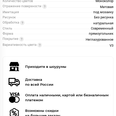
Количество цветов
Моноколор
Отражение поверхности
Матовая
Имитация
под мозаику
Рисунок
Без рисунка
Обработка
натуральная
Стиль
Современный
Форма
прямоугольник
Покрытие
Неглазурованное
Вариативность цвета
V3
Приходите в шоурумы
Доставка
по всей России
Оплата наличными, картой или безналичным
платежом
Возможны скидки
на большие заказы