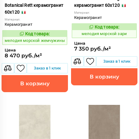
Botanical Rett керамогранит
керамогранит 60x120
60x120
Материал:
Керамогранит
Материал:
Керамогранит
Код товара:
960653
Код:
Код товара:
мелодия морской зари
960651
Код:
мелодия морской жемчужины
Цена
7 350 руб./м²
Цена
8 470 руб./м²
Заказ в 1 клик
Заказ в 1 клик
В корзину
В корзину