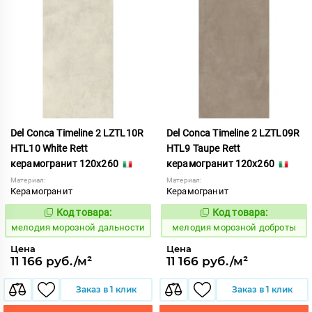
Del Conca Timeline 2 LZTL10R
Del Conca Timeline 2 LZTL09R
HTL10 White Rett
HTL9 Taupe Rett
керамогранит 120x260
керамогранит 120x260
Материал:
Материал:
Керамогранит
Керамогранит
Код товара:
Код товара:
960621
960622
Код:
Код:
мелодия морозной дальности
мелодия морозной доброты
Цена
Цена
11 166 руб./м²
11 166 руб./м²
Заказ в 1 клик
Заказ в 1 клик