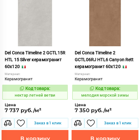
Del Conca Timeline 2 GCTL15R
Del Conca Timeline 2
HTL 15 Silver керамогранит
GCTL06RJ HTL6 Canyon Rett
60x120
керамогранит 60x120
Материал:
Материал:
Керамогранит
Керамогранит
Код товара:
Код товара:
1130884
960657
Код:
Код:
нектар летней ветви
мелодия морской зимы
Цена
Цена
7 737 руб./м²
7 350 руб./м²
Заказ в 1 клик
Заказ в 1 клик
В корзину
В корзину