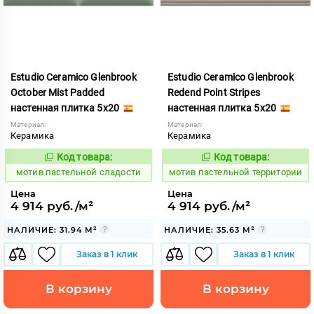
Estudio Ceramico Glenbrook
Estudio Ceramico Glenbrook
October Mist Padded
Redend Point Stripes
настенная плитка 5x20
настенная плитка 5x20
Материал:
Материал:
Керамика
Керамика
Код товара:
Код товара:
1039970
1039979
Код:
Код:
мотив пастельной сладости
мотив пастельной территории
Цена
Цена
4 914 руб./м²
4 914 руб./м²
НАЛИЧИЕ: 31.94 М²
НАЛИЧИЕ: 35.63 М²
Заказ в 1 клик
Заказ в 1 клик
В корзину
В корзину