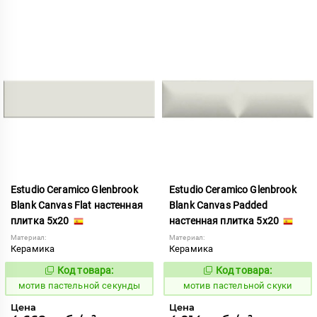
Estudio Ceramico Glenbrook
Estudio Ceramico Glenbrook
Blank Canvas Flat настенная
Blank Canvas Padded
плитка 5x20
настенная плитка 5x20
Материал:
Материал:
Керамика
Керамика
Код товара:
Код товара:
1039962
1039969
Код:
Код:
мотив пастельной секунды
мотив пастельной скуки
Цена
Цена