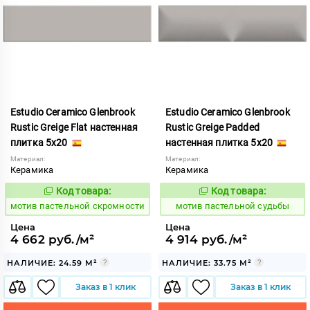
Estudio Ceramico Glenbrook
Estudio Ceramico Glenbrook
Rustic Greige Flat настенная
Rustic Greige Padded
плитка 5x20
настенная плитка 5x20
Материал:
Материал:
Керамика
Керамика
Код товара:
Код товара:
1039968
1039974
Код:
Код:
мотив пастельной скромности
мотив пастельной судьбы
Цена
Цена
4 662 руб./м²
4 914 руб./м²
НАЛИЧИЕ: 24.59 М²
НАЛИЧИЕ: 33.75 М²
Заказ в 1 клик
Заказ в 1 клик