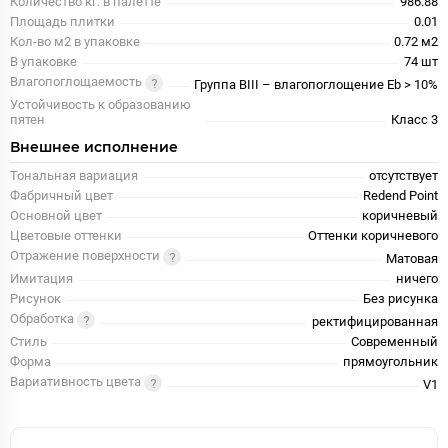
Количество кг. в палетте
986.88
Площадь плитки
0.01
Кол-во м2 в упаковке
0.72 м2
В упаковке
74 шт
Влагопоглощаемость
Группа BIII – влагопоглощение Eb > 10%
Устойчивость к образованию
пятен
Класс 3
Внешнее исполнение
Тональная вариация
отсутствует
Фабричный цвет
Redend Point
Основной цвет
коричневый
Цветовые оттенки
Оттенки коричневого
Отражение поверхности
Матовая
Имитация
ничего
Рисунок
Без рисунка
Обработка
ректифицированная
Стиль
Современный
Форма
прямоугольник
Вариативность цвета
V1