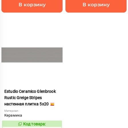
В корзину
В корзину
Estudio Ceramico Glenbrook
Rustic Greige Stripes
настенная плитка 5x20
Материал:
Керамика
Код товара:
1039980
Код: