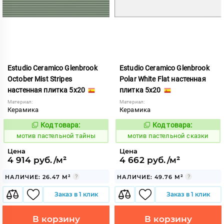
Estudio Ceramico Glenbrook
Estudio Ceramico Glenbrook
October Mist Stripes
Polar White Flat настенная
настенная плитка 5x20
плитка 5x20
Материал:
Материал:
Керамика
Керамика
Код товара:
Код товара:
1039976
1039965
Код:
Код:
мотив пастельной тайны
мотив пастельной сказки
Цена
Цена
4 914 руб./м²
4 662 руб./м²
НАЛИЧИЕ: 26.47 М²
НАЛИЧИЕ: 49.76 М²
Заказ в 1 клик
Заказ в 1 клик
В корзину
В корзину