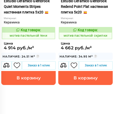
Estudio Ceramico Glenbrook
Estudio Ceramico Glenbrook
Quiet Moments Stripes
Redend Point Flat настенная
настенная плитка 5x20
плитка 5x20
Материал:
Материал:
Керамика
Керамика
Код товара:
Код товара:
1039978
1039967
Код:
Код:
мотив пастельной тени
мотив пастельной скрипки
Цена
Цена
4 914 руб./м²
4 662 руб./м²
НАЛИЧИЕ: 24.51 М²
НАЛИЧИЕ: 34.95 М²
Заказ в 1 клик
Заказ в 1 клик
В корзину
В корзину