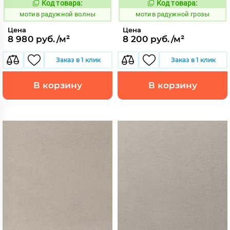
Код товара:
Код товара:
1040762
1040769
Код:
Код:
мотив радужной волны
мотив радужной грозы
Цена
Цена
8 980 руб./м²
8 200 руб./м²
Заказ в 1 клик
Заказ в 1 клик
В корзину
В корзину