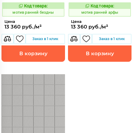
Код товара:
Код товара:
1040877
1040876
Код:
Код:
мотив ранней бездны
мотив ранней арфы
Цена
Цена
13 360 руб./м²
13 360 руб./м²
Заказ в 1 клик
Заказ в 1 клик
В корзину
В корзину