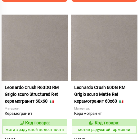
Leonardo Crush R60DG RM
Leonardo Crush 60DG RM
Grigio scuro Structured Ret
Grigio scuro Matte Ret
керамогранит 60x60
керамогранит 60x60
Материал:
Материал:
Керамогранит
Керамогранит
Код товара:
Код товара:
1040868
1040766
Код:
Код:
мотив радужной целостности
мотив радужной гармонии
Цена
Цена