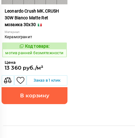
Leonardo Crush MK.CRUSH
30W Bianco Matte Ret
мозаика 30x30
Материал:
Керамогранит
Код товара:
1040879
Код:
мотив ранней безмятежности
Цена
13 360 руб./м²
Заказ в 1 клик
В корзину