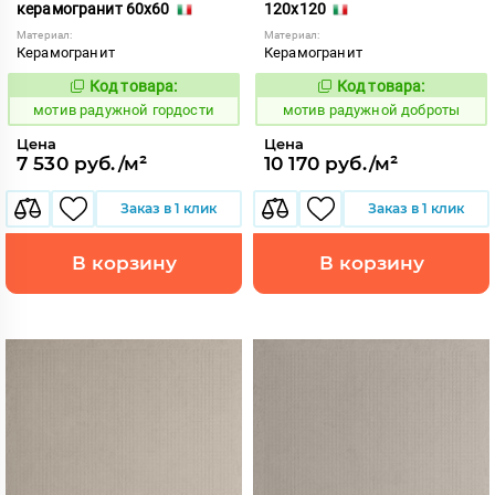
керамогранит 60x60
120x120
Материал:
Материал:
Керамогранит
Керамогранит
Код товара:
Код товара:
1040768
1040872
Код:
Код:
мотив радужной гордости
мотив радужной доброты
Цена
Цена
7 530 руб./м²
10 170 руб./м²
Заказ в 1 клик
Заказ в 1 клик
В корзину
В корзину