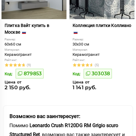
Плитка Вайт купить в
Коллекция плитки Коллиано
Москве
Размер:
Размер:
60x60 см
30x30 см
Материал:
Материал:
Керамогранит
Керамогранит
Рейтинг:
Рейтинг:
(9)
(5)
879853
303038
Код:
Код:
Цена от
Цена от
2 150 руб.
1 141 руб.
Возможно вас заинтересует:
Помимо
Leonardo Crush R120DG RM Grigio scuro
Structured Ret
, возможно вас также заинтересует и