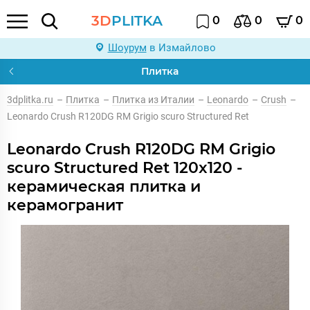
3D
PLITKA
0
0
0
Шоурум
в Измайлово
Плитка
3dplitka.ru
–
Плитка
–
Плитка из Италии
–
Leonardo
–
Crush
–
Leonardo Crush R120DG RM Grigio scuro Structured Ret
Leonardo Crush R120DG RM Grigio
scuro Structured Ret 120x120 -
керамическая плитка и
керамогранит