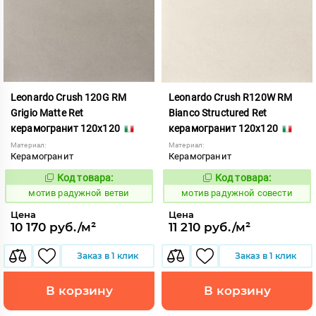
Leonardo Crush 120G RM
Leonardo Crush R120W RM
Grigio Matte Ret
Bianco Structured Ret
керамогранит 120x120
керамогранит 120x120
Материал:
Материал:
Керамогранит
Керамогранит
Код товара:
Код товара:
1040759
1040773
Код:
Код:
мотив радужной ветви
мотив радужной совести
Цена
Цена
10 170 руб./м²
11 210 руб./м²
Заказ в 1 клик
Заказ в 1 клик
В корзину
В корзину