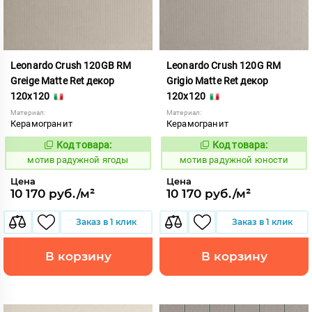
Leonardo Crush 120GB RM
Leonardo Crush 120G RM
Greige Matte Ret декор
Grigio Matte Ret декор
120x120
120x120
Материал:
Материал:
Керамогранит
Керамогранит
Код товара:
Код товара:
1040874
1040873
Код:
Код:
мотив радужной ягоды
мотив радужной юности
Цена
Цена
10 170 руб./м²
10 170 руб./м²
Заказ в 1 клик
Заказ в 1 клик
В корзину
В корзину