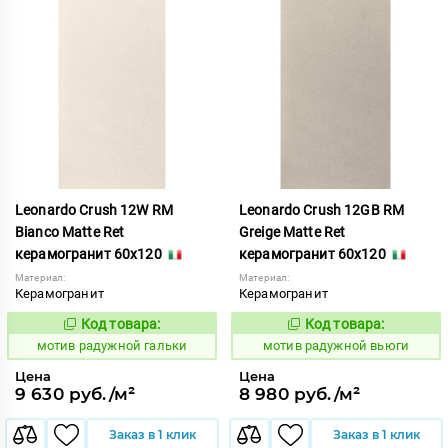
Leonardo Crush 12W RM
Leonardo Crush 12GB RM
Bianco Matte Ret
Greige Matte Ret
керамогранит 60x120
керамогранит 60x120
Материал:
Материал:
Керамогранит
Керамогранит
Код товара:
Код товара:
1040765
1040764
Код:
Код:
мотив радужной гальки
мотив радужной вьюги
Цена
Цена
9 630 руб./м²
8 980 руб./м²
Заказ в 1 клик
Заказ в 1 клик