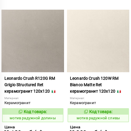
Leonardo Crush R120G RM
Leonardo Crush 120W RM
Grigio Structured Ret
Bianco Matte Ret
керамогранит 120x120
керамогранит 120x120
Материал:
Материал:
Керамогранит
Керамогранит
Код товара:
Код товара:
1040771
1040761
Код:
Код:
мотив радужной долины
мотив радужной сливы
Цена
Цена