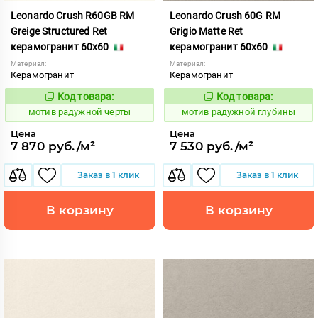
Leonardo Crush R60GB RM
Leonardo Crush 60G RM
Greige Structured Ret
Grigio Matte Ret
керамогранит 60x60
керамогранит 60x60
Материал:
Материал:
Керамогранит
Керамогранит
Код товара:
Код товара:
1040870
1040767
Код:
Код:
мотив радужной черты
мотив радужной глубины
Цена
Цена
7 870 руб./м²
7 530 руб./м²
Заказ в 1 клик
Заказ в 1 клик
В корзину
В корзину