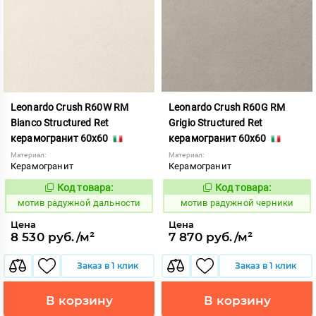
Leonardo Crush R60W RM
Leonardo Crush R60G RM
Bianco Structured Ret
Grigio Structured Ret
керамогранит 60x60
керамогранит 60x60
Материал:
Материал:
Керамогранит
Керамогранит
Код товара:
Код товара:
1040871
1040869
Код:
Код:
мотив радужной дальности
мотив радужной черники
Цена
Цена
8 530 руб./м²
7 870 руб./м²
Заказ в 1 клик
Заказ в 1 клик
В корзину
В корзину