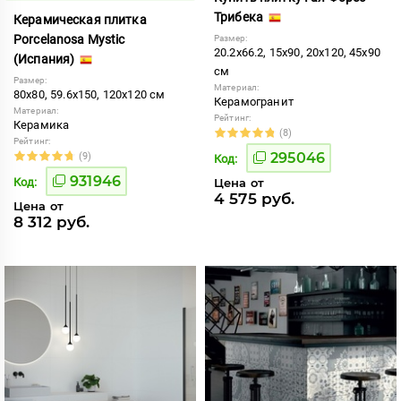
Трибека
Керамическая плитка
Porcelanosa Mystic
Размер:
20.2x66.2, 15x90, 20x120, 45x90
(Испания)
см
Размер:
Материал:
80x80, 59.6x150, 120x120 см
Керамогранит
Материал:
Рейтинг:
Керамика
(8)
Рейтинг:
295046
(9)
Код:
931946
Код:
Цена от
4 575 руб.
Цена от
8 312 руб.