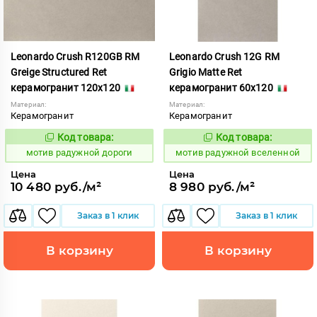
Leonardo Crush R120GB RM
Leonardo Crush 12G RM
Greige Structured Ret
Grigio Matte Ret
керамогранит 120x120
керамогранит 60x120
Материал:
Материал:
Керамогранит
Керамогранит
Код товара:
Код товара:
1040772
1040763
Код:
Код:
мотив радужной дороги
мотив радужной вселенной
Цена
Цена
10 480 руб./м²
8 980 руб./м²
Заказ в 1 клик
Заказ в 1 клик
В корзину
В корзину