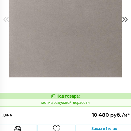
«
»
Код товара:
1040770
Код:
мотив радужной дерзости
10 480 руб./м²
Цена
Заказ в 1 клик