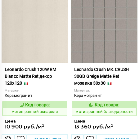
Leonardo Crush 120W RM
Leonardo Crush MK.CRUSH
Bianco Matte Ret декор
30GB Greige Matte Ret
120x120
мозаика 30x30
Материал:
Материал:
Керамогранит
Керамогранит
Код товара:
Код товара:
1040875
1040878
Код:
Код:
мотив ранней акварели
мотив ранней благодарности
Цена
Цена
10 900 руб./м²
13 360 руб./м²