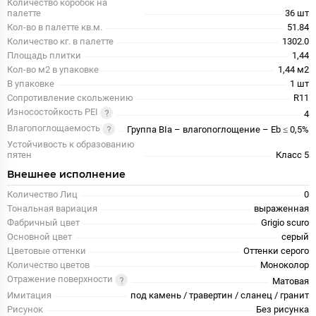
Количество коробок на
палетте
36 шт
Кол-во в палетте кв.м.
51.84
Количество кг. в палетте
1302.0
Площадь плитки
1,44
Кол-во м2 в упаковке
1,44 м2
В упаковке
1 шт
Сопротивление скольжению
R11
Износостойкость PEI
4
Влагопоглощаемость
Группа BIa – влагопоглощение – Eb ≤ 0,5%
Устойчивость к образованию
пятен
Класс 5
Внешнее исполнение
Количество Лиц
0
Тональная вариация
выраженная
Фабричный цвет
Grigio scuro
Основной цвет
серый
Цветовые оттенки
Оттенки серого
Количество цветов
Моноколор
Отражение поверхности
Матовая
Имитация
под камень / травертин / сланец / гранит
Рисунок
Без рисунка