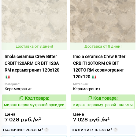
Доставка от 8 дней!
Доставка от 8 дней!
Imola ceramica Crew Bitter
Imola ceramica Crew Bitter
CRBIT120ARM CR BIT 120A
CRBIT120TORM CR BIT
RM керамогранит 120x120
120TO RM керамогранит
120x120
Материал:
Материал:
Керамогранит
Керамогранит
Код товара:
Код товара:
993314
993317
Код:
Код:
мираж перламутровой орхидеи
мираж перламутровой пальмы
Цена
Цена
7 028 руб./м²
7 028 руб./м²
НАЛИЧИЕ: 208.8 М²
НАЛИЧИЕ: 161.28 М²