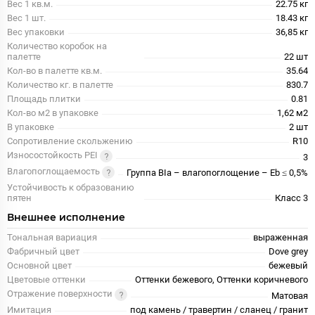
Вес 1 кв.м.
22.75 кг
Вес 1 шт.
18.43 кг
Вес упаковки
36,85 кг
Количество коробок на
палетте
22 шт
Кол-во в палетте кв.м.
35.64
Количество кг. в палетте
830.7
Площадь плитки
0.81
Кол-во м2 в упаковке
1,62 м2
В упаковке
2 шт
Сопротивление скольжению
R10
Износостойкость PEI
3
Влагопоглощаемость
Группа BIa – влагопоглощение – Eb ≤ 0,5%
Устойчивость к образованию
пятен
Класс 3
Внешнее исполнение
Тональная вариация
выраженная
Фабричный цвет
Dove grey
Основной цвет
бежевый
Цветовые оттенки
Оттенки бежевого, Оттенки коричневого
Отражение поверхности
Матовая
Имитация
под камень / травертин / сланец / гранит