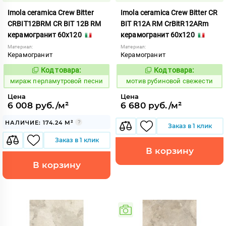
Imola ceramica Crew Bitter
Imola ceramica Crew Bitter CR
CRBIT12BRM CR BIT 12B RM
BIT R12A RM CrBitR12ARm
керамогранит 60x120
керамогранит 60x120
Материал:
Материал:
Керамогранит
Керамогранит
Код товара:
Код товара:
993319
1041208
Код:
Код:
мираж перламутровой песни
мотив рубиновой свежести
Цена
Цена
6 008 руб./м²
6 680 руб./м²
НАЛИЧИЕ: 174.24 М²
Заказ в 1 клик
Заказ в 1 клик
В корзину
В корзину