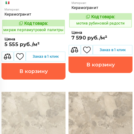
Материал:
Керамогранит
Материал:
Керамогранит
Код товара:
1041202
Код:
Код товара:
мотив рубиновой радости
993316
Код:
мираж перламутровой палитры
Цена
7 590 руб./м²
Цена
5 555 руб./м²
Заказ в 1 клик
Заказ в 1 клик
В корзину
В корзину