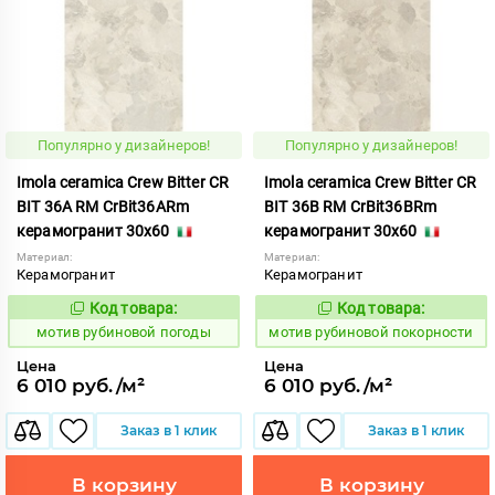
Популярно у дизайнеров!
Популярно у дизайнеров!
Imola ceramica Crew Bitter CR
Imola ceramica Crew Bitter CR
BIT 36A RM CrBit36ARm
BIT 36B RM CrBit36BRm
керамогранит 30x60
керамогранит 30x60
Материал:
Материал:
Керамогранит
Керамогранит
Код товара:
Код товара:
1041196
1041197
Код:
Код:
мотив рубиновой погоды
мотив рубиновой покорности
Цена
Цена
6 010 руб./м²
6 010 руб./м²
Заказ в 1 клик
Заказ в 1 клик
В корзину
В корзину