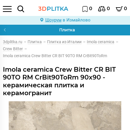
3D
PLITKA
0
0
0
Шоурум
в Измайлово
Плитка
3dplitka.ru
–
Плитка
–
Плитка из Италии
–
Imola ceramica
–
Crew Bitter
–
Imola ceramica Crew Bitter CR BIT 90TO RM CrBit90ToRm
Imola ceramica Crew Bitter CR BIT
90TO RM CrBit90ToRm 90x90 -
керамическая плитка и
керамогранит