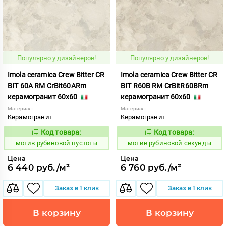
Популярно у дизайнеров!
Популярно у дизайнеров!
Imola ceramica Crew Bitter CR
Imola ceramica Crew Bitter CR
BIT 60A RM CrBit60ARm
BIT R60B RM CrBitR60BRm
керамогранит 60x60
керамогранит 60x60
Материал:
Материал:
Керамогранит
Керамогранит
Код товара:
Код товара:
1041199
1041212
Код:
Код:
мотив рубиновой пустоты
мотив рубиновой секунды
Цена
Цена
6 440 руб./м²
6 760 руб./м²
Заказ в 1 клик
Заказ в 1 клик
В корзину
В корзину