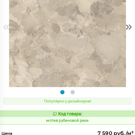
«
»
Популярно у дизайнеров!
Код товара:
1041204
Код:
мотив рубиновой реки
7 590 руб./м²
Цена