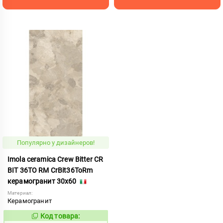
Популярно у дизайнеров!
Imola ceramica Crew Bitter CR
BIT 36TO RM CrBit36ToRm
керамогранит 30x60
Материал:
Керамогранит
Код товара:
1041198
Код: