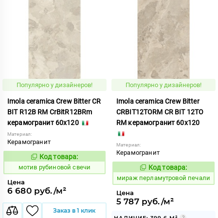
Популярно у дизайнеров!
Популярно у дизайнеров!
Imola ceramica Crew Bitter CR
Imola ceramica Crew Bitter
BIT R12B RM CrBitR12BRm
CRBIT12TORM CR BIT 12TO
керамогранит 60x120
RM керамогранит 60x120
Материал:
Керамогранит
Материал:
Керамогранит
Код товара:
1041209
Код:
мотив рубиновой свечи
Код товара:
993320
Код:
мираж перламутровой печали
Цена
6 680 руб./м²
Цена
5 787 руб./м²
Заказ в 1 клик
НАЛИЧИЕ: 399.6 М²