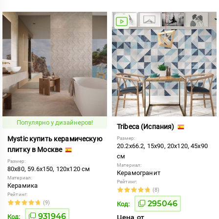
Популярно у дизайнеров!
Tribeca (Испания)
Mystic купить керамическую
Размер:
20.2x66.2, 15x90, 20x120, 45x90
плитку в Москве
см
Размер:
Материал:
80x80, 59.6x150, 120x120 см
Керамогранит
Материал:
Рейтинг:
Керамика
(8)
Рейтинг:
295046
(9)
Код:
931946
Код:
Цена от