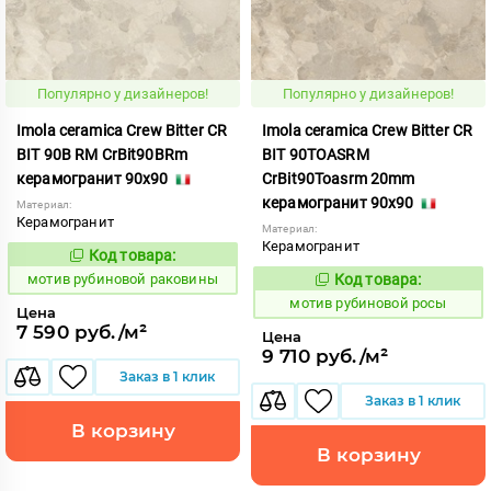
Популярно у дизайнеров!
Популярно у дизайнеров!
Imola ceramica Crew Bitter CR
Imola ceramica Crew Bitter CR
BIT 90B RM CrBit90BRm
BIT 90TOASRM
керамогранит 90x90
CrBit90Toasrm 20mm
керамогранит 90x90
Материал:
Керамогранит
Материал:
Керамогранит
Код товара:
1041203
Код:
мотив рубиновой раковины
Код товара:
1041207
Код:
мотив рубиновой росы
Цена
7 590 руб./м²
Цена
9 710 руб./м²
Заказ в 1 клик
Заказ в 1 клик
В корзину
В корзину