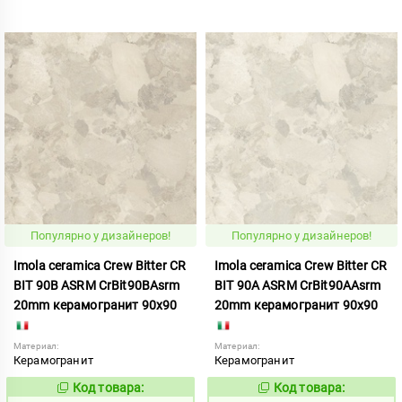
Популярно у дизайнеров!
Популярно у дизайнеров!
Imola ceramica Crew Bitter CR
Imola ceramica Crew Bitter CR
BIT 90B ASRM CrBit90BAsrm
BIT 90A ASRM CrBit90AAsrm
20mm керамогранит 90x90
20mm керамогранит 90x90
Материал:
Материал:
Керамогранит
Керамогранит
Код товара:
Код товара:
1041206
1041205
Код:
Код: