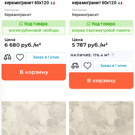
керамогранит 60x120
керамогранит 60x120
Материал:
Материал:
Керамогранит
Керамогранит
Код товара:
Код товара:
1041210
993318
Код:
Код:
мотив рубиновой свободы
мираж перламутровой памяти
Цена
Цена
6 680 руб./м²
5 787 руб./м²
НАЛИЧИЕ: 176.4 М²
Заказ в 1 клик
Заказ в 1 клик
В корзину
В корзину