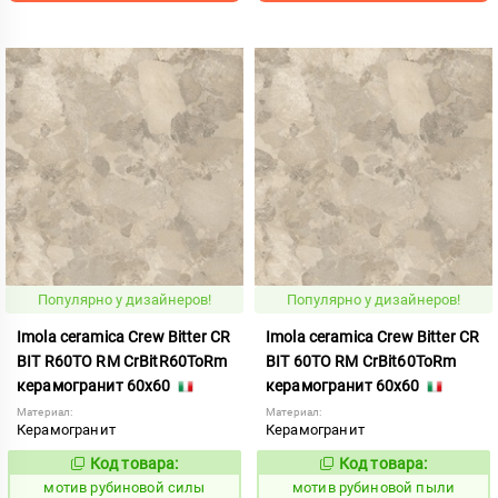
Популярно у дизайнеров!
Популярно у дизайнеров!
Imola ceramica Crew Bitter CR
Imola ceramica Crew Bitter CR
BIT R60TO RM CrBitR60ToRm
BIT 60TO RM CrBit60ToRm
керамогранит 60x60
керамогранит 60x60
Материал:
Материал:
Керамогранит
Керамогранит
Код товара:
Код товара:
1041213
1041201
Код:
Код:
мотив рубиновой силы
мотив рубиновой пыли