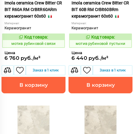
Imola ceramica Crew Bitter CR
Imola ceramica Crew Bitter CR
BIT R60A RM CrBitR60ARm
BIT 60B RM CrBit60BRm
керамогранит 60x60
керамогранит 60x60
Материал:
Материал:
Керамогранит
Керамогранит
Код товара:
Код товара:
1041211
1041200
Код:
Код:
мотив рубиновой связи
мотив рубиновой пустыни
Цена
Цена
6 760 руб./м²
6 440 руб./м²
Заказ в 1 клик
Заказ в 1 клик
В корзину
В корзину