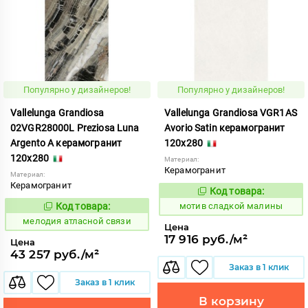
Популярно у дизайнеров!
Популярно у дизайнеров!
Vallelunga Grandiosa
Vallelunga Grandiosa VGR1AS
02VGR28000L Preziosa Luna
Avorio Satin керамогранит
Argento A керамогранит
120x280
120x280
Материал:
Керамогранит
Материал:
Керамогранит
Код товара:
1042671
Код:
Код товара:
мотив сладкой малины
968086
Код:
мелодия атласной связи
Цена
17 916 руб./м²
Цена
43 257 руб./м²
Заказ в 1 клик
Заказ в 1 клик
В корзину