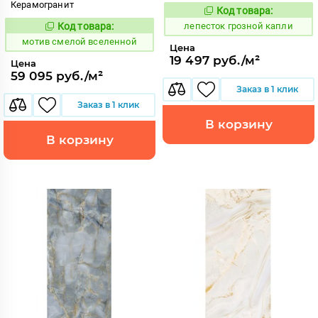
Керамогранит
Код товара:
862162
Код:
Код товара:
лепесток грозной капли
1042763
Код:
мотив смелой вселенной
Цена
19 497 руб./м²
Цена
59 095 руб./м²
Заказ в 1 клик
Заказ в 1 клик
В корзину
В корзину