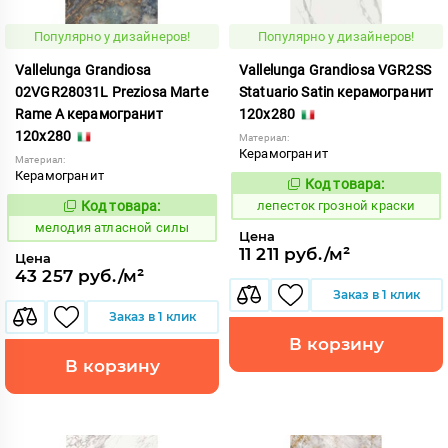
Популярно у дизайнеров!
Популярно у дизайнеров!
Vallelunga Grandiosa
Vallelunga Grandiosa VGR2SS
02VGR28031L Preziosa Marte
Statuario Satin керамогранит
Rame A керамогранит
120x280
120x280
Материал:
Керамогранит
Материал:
Керамогранит
Код товара:
862164
Код:
Код товара:
лепесток грозной краски
968088
Код:
мелодия атласной силы
Цена
11 211 руб./м²
Цена
43 257 руб./м²
Заказ в 1 клик
Заказ в 1 клик
В корзину
В корзину