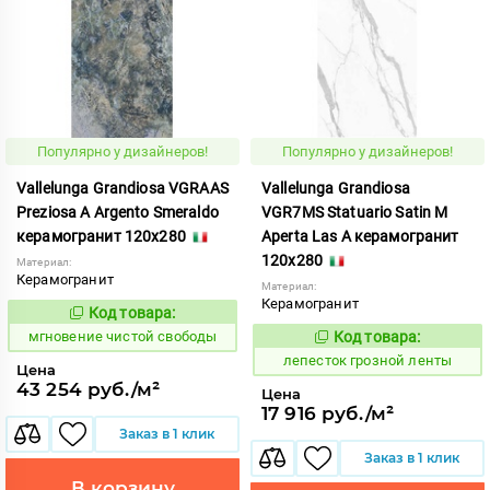
Популярно у дизайнеров!
Популярно у дизайнеров!
Vallelunga Grandiosa VGRAAS
Vallelunga Grandiosa
Preziosa A Argento Smeraldo
VGR7MS Statuario Satin M
керамогранит 120x280
Aperta Las A керамогранит
120x280
Материал:
Керамогранит
Материал:
Керамогранит
Код товара:
952085
Код:
мгновение чистой свободы
Код товара:
862168
Код:
лепесток грозной ленты
Цена
43 254 руб./м²
Цена
17 916 руб./м²
Заказ в 1 клик
Заказ в 1 клик
В корзину