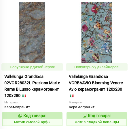
Популярно у дизайнеров!
Популярно у дизайнеров!
Vallelunga Grandiosa
Vallelunga Grandiosa
02VGR28032L Preziosa Marte
VGRBVAVIO Blooming Venere
Rame B Lusso керамогранит
Avio керамогранит 120x280
120x280
Материал:
Материал:
Керамогранит
Керамогранит
Код товара:
Код товара:
1042751
1042666
Код:
Код:
мотив смелой арфы
мотив сладкой лаванды