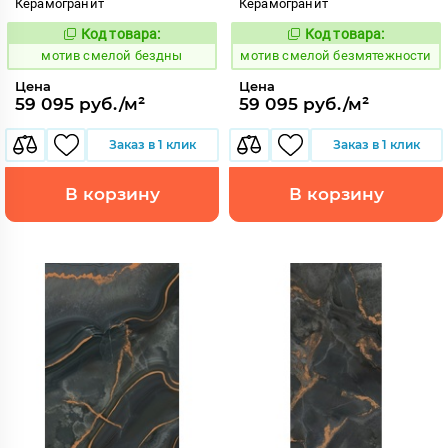
Керамогранит
Керамогранит
Код товара:
Код товара:
1042752
1042754
Код:
Код:
мотив смелой бездны
мотив смелой безмятежности
Цена
Цена
59 095 руб./м²
59 095 руб./м²
Заказ в 1 клик
Заказ в 1 клик
В корзину
В корзину