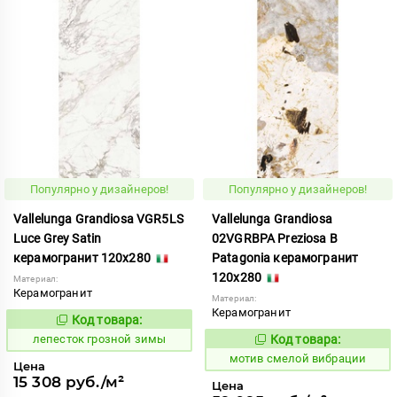
Популярно у дизайнеров!
Популярно у дизайнеров!
Vallelunga Grandiosa VGR5LS
Vallelunga Grandiosa
Luce Grey Satin
02VGRBPA Preziosa B
керамогранит 120x280
Patagonia керамогранит
120x280
Материал:
Керамогранит
Материал:
Керамогранит
Код товара:
862157
Код:
лепесток грозной зимы
Код товара:
1042760
Код:
мотив смелой вибрации
Цена
15 308 руб./м²
Цена