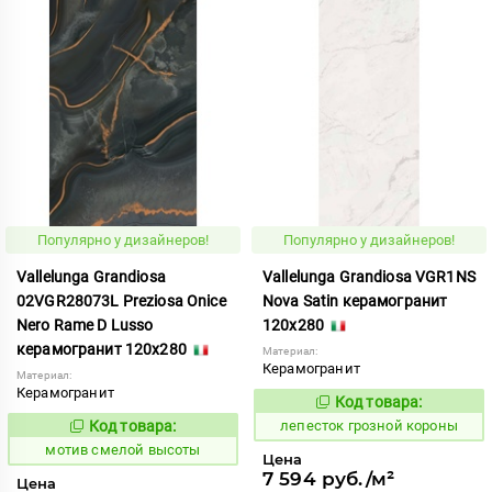
Популярно у дизайнеров!
Популярно у дизайнеров!
Vallelunga Grandiosa
Vallelunga Grandiosa VGR1NS
02VGR28073L Preziosa Onice
Nova Satin керамогранит
Nero Rame D Lusso
120x280
керамогранит 120x280
Материал:
Керамогранит
Материал:
Керамогранит
Код товара:
862163
Код:
Код товара:
лепесток грозной короны
1042757
Код:
мотив смелой высоты
Цена
7 594 руб./м²
Цена