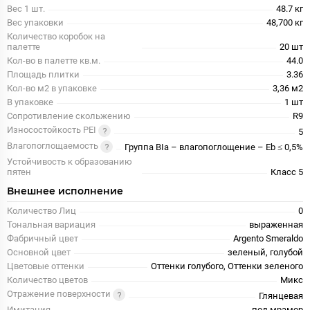
Вес 1 шт.
48.7 кг
Вес упаковки
48,700 кг
Количество коробок на
палетте
20 шт
Кол-во в палетте кв.м.
44.0
Площадь плитки
3.36
Кол-во м2 в упаковке
3,36 м2
В упаковке
1 шт
Сопротивление скольжению
R9
Износостойкость PEI
5
Влагопоглощаемость
Группа BIa – влагопоглощение – Eb ≤ 0,5%
Устойчивость к образованию
пятен
Класс 5
Внешнее исполнение
Количество Лиц
0
Тональная вариация
выраженная
Фабричный цвет
Argento Smeraldo
Основной цвет
зеленый, голубой
Цветовые оттенки
Оттенки голубого, Оттенки зеленого
Количество цветов
Микс
Отражение поверхности
Глянцевая
Имитация
под мрамор