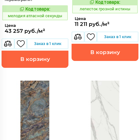
Код товара:
862161
Код:
Код товара:
лепесток грозной истины
968087
Код:
мелодия атласной секунды
Цена
11 211 руб./м²
Цена
43 257 руб./м²
Заказ в 1 клик
Заказ в 1 клик
В корзину
В корзину