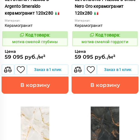
Argento Smeraldo
Nero Oro керамогранит
керамогранит 120x280
120x280
Материал:
Материал:
Керамогранит
Керамогранит
Код товара:
Код товара:
1042767
1042768
Код:
Код:
мотив смелой глубины
мотив смелой гордости
Цена
Цена
59 095 руб./м²
59 095 руб./м²
Заказ в 1 клик
Заказ в 1 клик
В корзину
В корзину