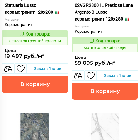
Statuario Lusso
02VGR28001L Preziosa Luna
керамогранит 120x280
Argento B Lusso
керамогранит 120x280
Материал:
Керамогранит
Материал:
Керамогранит
Код товара:
862165
Код:
лепесток грозной красоты
Код товара:
1042749
Код:
мотив сладкой ягоды
Цена
19 497 руб./м²
Цена
59 095 руб./м²
Заказ в 1 клик
Заказ в 1 клик
В корзину
В корзину