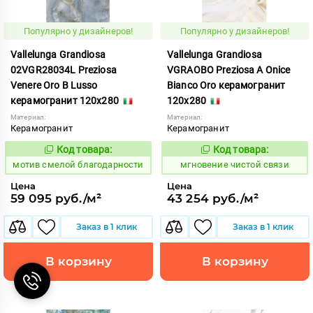
Популярно у дизайнеров!
Популярно у дизайнеров!
Vallelunga Grandiosa
Vallelunga Grandiosa
02VGR28034L Preziosa
VGRAOBO Preziosa A Onice
Venere Oro B Lusso
Bianco Oro керамогранит
керамогранит 120x280
120x280
Материал:
Материал:
Керамогранит
Керамогранит
Код товара:
Код товара:
1042753
952086
Код:
Код:
мотив смелой благодарности
мгновение чистой связи
Цена
Цена
59 095 руб./м²
43 254 руб./м²
Заказ в 1 клик
Заказ в 1 клик
В корзину
В корзину