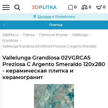
3D
PLITKA
0
0
0
Шоурум
в Измайлово
Плитка
3dplitka.ru
–
Плитка
–
Плитка из Италии
–
Vallelunga
–
Grandiosa
–
Vallelunga Grandiosa 02VGRCAS Preziosa C Argento Smeraldo
Vallelunga Grandiosa 02VGRCAS
Preziosa C Argento Smeraldo 120x280
- керамическая плитка и
керамогранит