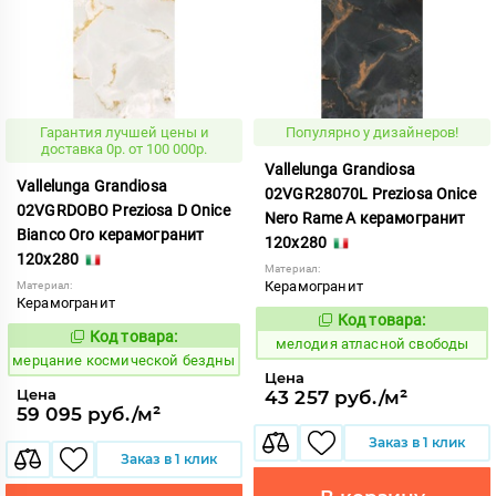
Гарантия лучшей цены и
Популярно у дизайнеров!
доставка 0р. от 100 000р.
Vallelunga Grandiosa
Vallelunga Grandiosa
02VGR28070L Preziosa Onice
02VGRDOBO Preziosa D Onice
Nero Rame A керамогранит
Bianco Oro керамогранит
120x280
120x280
Материал:
Керамогранит
Материал:
Керамогранит
Код товара:
968085
Код:
Код товара:
973627
Код:
мелодия атласной свободы
мерцание космической бездны
Цена
Цена
43 257 руб./м²
59 095 руб./м²
Заказ в 1 клик
Заказ в 1 клик