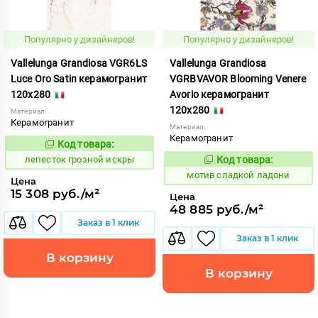
Популярно у дизайнеров!
Популярно у дизайнеров!
Vallelunga Grandiosa VGR6LS
Vallelunga Grandiosa
Luce Oro Satin керамогранит
VGRBVAVOR Blooming Venere
120x280
Avorio керамогранит
120x280
Материал:
Керамогранит
Материал:
Керамогранит
Код товара:
862159
Код:
лепесток грозной искры
Код товара:
1042667
Код:
мотив сладкой ладони
Цена
15 308 руб./м²
Цена
48 885 руб./м²
Заказ в 1 клик
Заказ в 1 клик
В корзину
В корзину