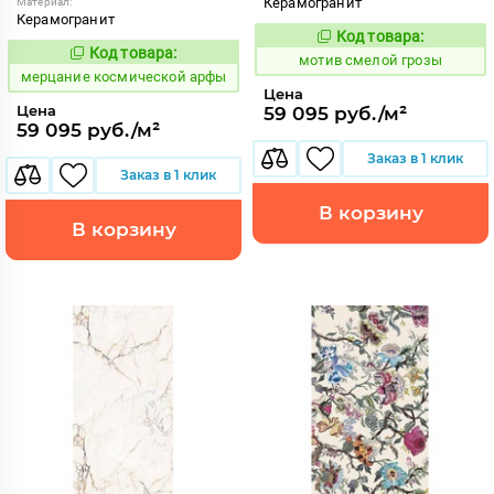
Керамогранит
Материал:
Керамогранит
Код товара:
1042769
Код:
Код товара:
973626
Код:
мотив смелой грозы
мерцание космической арфы
Цена
Цена
59 095 руб./м²
59 095 руб./м²
Заказ в 1 клик
Заказ в 1 клик
В корзину
В корзину