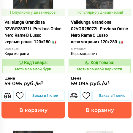
Популярно у дизайнеров!
Популярно у дизайнеров!
Vallelunga Grandiosa
Vallelunga Grandiosa
02VGR28071L Preziosa Onice
02VGR28072L Preziosa Onice
Nero Rame B Lusso
Nero Rame C Lusso
керамогранит 120x280
керамогранит 120x280
Материал:
Материал:
Керамогранит
Керамогранит
Код товара:
Код товара:
1042755
1042756
Код:
Код:
мотив смелой бури
мотив смелой верности
Цена
Цена
59 095 руб./м²
59 095 руб./м²
Заказ в 1 клик
Заказ в 1 клик
В корзину
В корзину