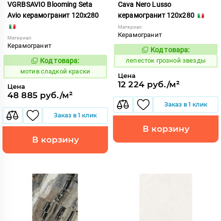
VGRBSAVIO Blooming Seta
Cava Nero Lusso
Avio керамогранит 120x280
керамогранит 120x280
Материал:
Керамогранит
Материал:
Керамогранит
Код товара:
862154
Код:
Код товара:
лепесток грозной звезды
1042664
Код:
мотив сладкой краски
Цена
12 224 руб./м²
Цена
48 885 руб./м²
Заказ в 1 клик
Заказ в 1 клик
В корзину
В корзину