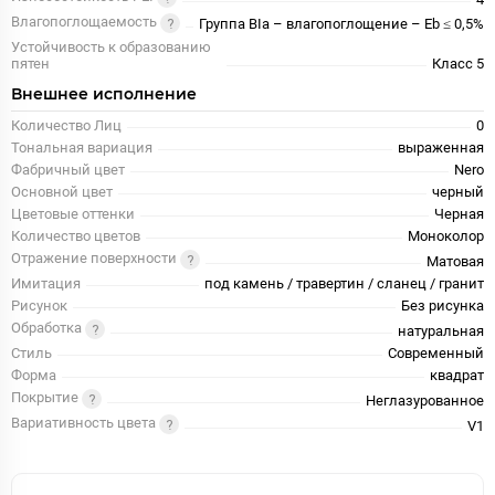
Влагопоглощаемость
Группа BIa – влагопоглощение – Eb ≤ 0,5%
Устойчивость к образованию
пятен
Класс 5
Внешнее исполнение
Количество Лиц
0
Тональная вариация
выраженная
Фабричный цвет
Nero
Основной цвет
черный
Цветовые оттенки
Черная
Количество цветов
Моноколор
Отражение поверхности
Матовая
Имитация
под камень / травертин / сланец / гранит
Рисунок
Без рисунка
Обработка
натуральная
Стиль
Современный
Форма
квадрат
Покрытие
Неглазурованное
Вариативность цвета
V1