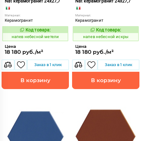
Nat керамогранит 24x27,7
Nat керамогранит 24x27,7
Материал:
Материал:
Керамогранит
Керамогранит
Код товара:
Код товара:
1086050
1086034
Код:
Код:
напев небесной метели
напев небесной искры
Цена
Цена
18 180 руб./м²
18 180 руб./м²
Заказ в 1 клик
Заказ в 1 клик
В корзину
В корзину