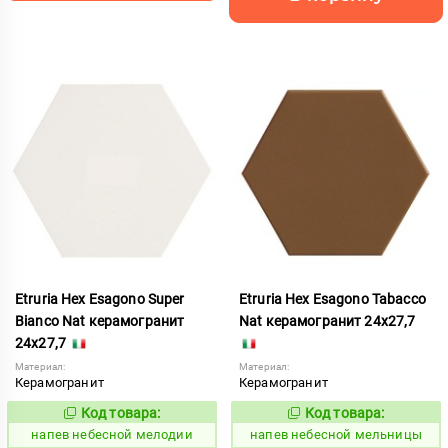
Etruria Hex Esagono Super
Etruria Hex Esagono Tabacco
Bianco Nat керамогранит
Nat керамогранит 24x27,7
24x27,7
Материал:
Материал:
Керамогранит
Керамогранит
Код товара:
Код товара:
1086048
1086049
Код:
Код:
напев небесной мелодии
напев небесной мельницы