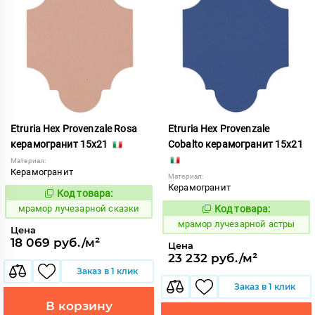
Etruria Hex Provenzale Rosa
Etruria Hex Provenzale
керамогранит 15x21
Cobalto керамогранит 15x21
Материал:
Керамогранит
Материал:
Керамогранит
Код товара:
1073465
Код:
мрамор лучезарной сказки
Код товара:
1073456
Код:
мрамор лучезарной астры
Цена
18 069 руб./м²
Цена
23 232 руб./м²
Заказ в 1 клик
Заказ в 1 клик
В корзину