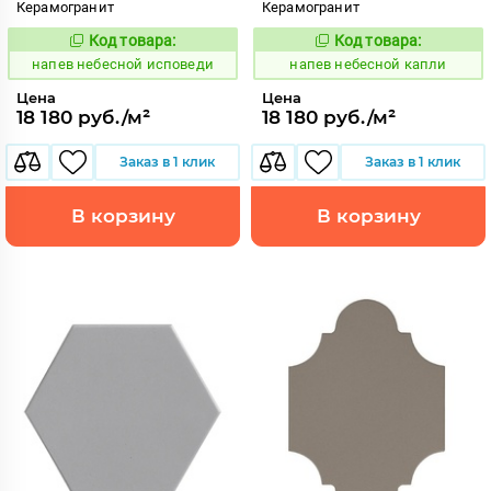
Керамогранит
Керамогранит
Код товара:
Код товара:
1086035
1086037
Код:
Код:
напев небесной исповеди
напев небесной капли
Цена
Цена
18 180 руб./м²
18 180 руб./м²
Заказ в 1 клик
Заказ в 1 клик
В корзину
В корзину