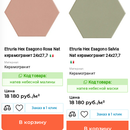
Etruria Hex Esagono Rosa Nat
Etruria Hex Esagono Salvia
керамогранит 24x27,7
Nat керамогранит 24x27,7
Материал:
Керамогранит
Материал:
Керамогранит
Код товара:
1086046
Код:
напев небесной малины
Код товара:
1086047
Код:
напев небесной маски
Цена
18 180 руб./м²
Цена
18 180 руб./м²
Заказ в 1 клик
Заказ в 1 клик
В корзину
В корзину