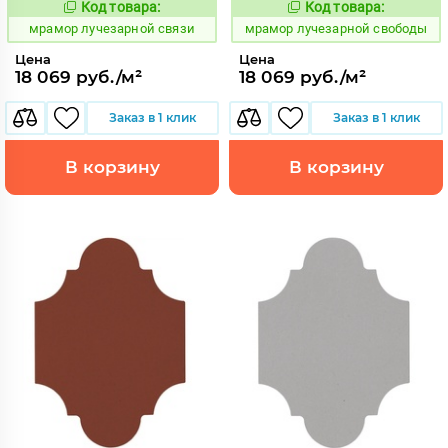
Код товара:
Код товара:
1073461
1073460
Код:
Код:
мрамор лучезарной связи
мрамор лучезарной свободы
Цена
Цена
18 069 руб./м²
18 069 руб./м²
Заказ в 1 клик
Заказ в 1 клик
В корзину
В корзину