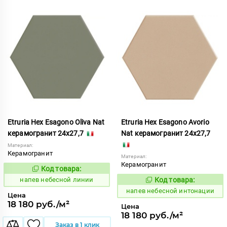
Etruria Hex Esagono Oliva Nat
Etruria Hex Esagono Avorio
керамогранит 24x27,7
Nat керамогранит 24x27,7
Материал:
Керамогранит
Материал:
Керамогранит
Код товара:
1086044
Код:
напев небесной линии
Код товара:
1086033
Код:
напев небесной интонации
Цена
18 180 руб./м²
Цена
18 180 руб./м²
Заказ в 1 клик