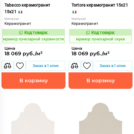
Tabacco керамогранит
Tortora керамогранит 15x21
15x21
Материал:
Материал:
Керамогранит
Керамогранит
Код товара:
Код товара:
1073468
1073469
Код:
Код:
мрамор лучезарной скромности
мрамор лучезарной скуки
Цена
Цена
18 069 руб./м²
18 069 руб./м²
Заказ в 1 клик
Заказ в 1 клик
В корзину
В корзину