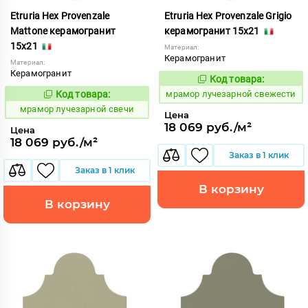
Etruria Hex Provenzale
Etruria Hex Provenzale Grigio
Mattone керамогранит
керамогранит 15x21
15x21
Материал:
Керамогранит
Материал:
Керамогранит
Код товара:
1073458
Код:
Код товара:
мрамор лучезарной свежести
1073459
Код:
мрамор лучезарной свечи
Цена
18 069 руб./м²
Цена
18 069 руб./м²
Заказ в 1 клик
Заказ в 1 клик
В корзину
В корзину