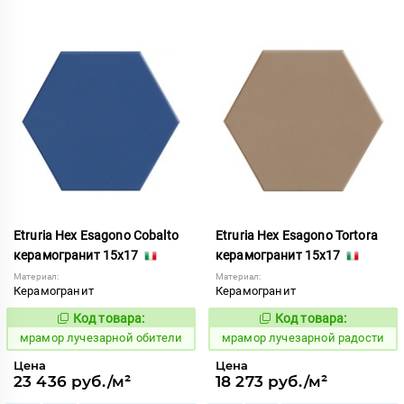
Etruria Hex Esagono Cobalto
Etruria Hex Esagono Tortora
керамогранит 15x17
керамогранит 15x17
Материал:
Материал:
Керамогранит
Керамогранит
Код товара:
Код товара:
1073437
1073452
Код:
Код:
мрамор лучезарной обители
мрамор лучезарной радости
Цена
Цена
23 436 руб./м²
18 273 руб./м²