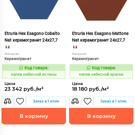
Etruria Hex Esagono Cobalto
Etruria Hex Esagono Mattone
Nat керамогранит 24x27,7
Nat керамогранит 24x27,7
Материал:
Материал:
Керамогранит
Керамогранит
Код товара:
Код товара:
1086036
1086039
Код:
Код:
напев небесной истины
напев небесной краски
Цена
Цена
23 342 руб./м²
18 180 руб./м²
Заказ в 1 клик
Заказ в 1 клик
В корзину
В корзину