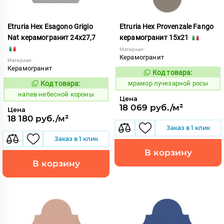
Etruria Hex Esagono Grigio
Etruria Hex Provenzale Fango
Nat керамогранит 24x27,7
керамогранит 15x21
Материал:
Керамогранит
Материал:
Керамогранит
Код товара:
1073457
Код:
Код товара:
мрамор лучезарной росы
1086038
Код:
напев небесной короны
Цена
18 069 руб./м²
Цена
18 180 руб./м²
Заказ в 1 клик
Заказ в 1 клик
В корзину
В корзину