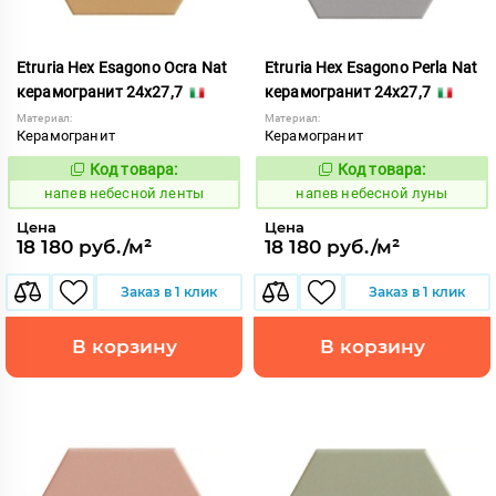
Etruria Hex Esagono Ocra Nat
Etruria Hex Esagono Perla Nat
керамогранит 24x27,7
керамогранит 24x27,7
Материал:
Материал:
Керамогранит
Керамогранит
Код товара:
Код товара:
1086043
1086045
Код:
Код:
напев небесной ленты
напев небесной луны
Цена
Цена
18 180 руб./м²
18 180 руб./м²
Заказ в 1 клик
Заказ в 1 клик
В корзину
В корзину