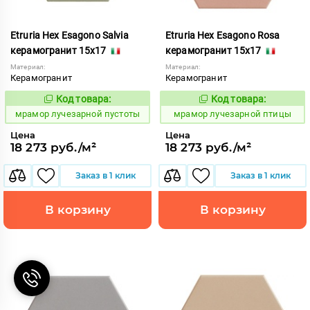
Etruria Hex Esagono Salvia
Etruria Hex Esagono Rosa
керамогранит 15x17
керамогранит 15x17
Материал:
Материал:
Керамогранит
Керамогранит
Код товара:
Код товара:
1073449
1073448
Код:
Код:
мрамор лучезарной пустоты
мрамор лучезарной птицы
Цена
Цена
18 273 руб./м²
18 273 руб./м²
Заказ в 1 клик
Заказ в 1 клик
В корзину
В корзину