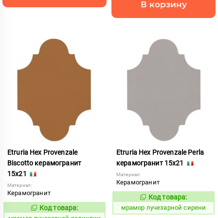
В корзину
Etruria Hex Provenzale
Etruria Hex Provenzale Perla
Biscotto керамогранит
керамогранит 15x21
15x21
Материал:
Керамогранит
Материал:
Керамогранит
Код товара:
1073464
Код:
Код товара:
мрамор лучезарной сирени
1073455
Код: