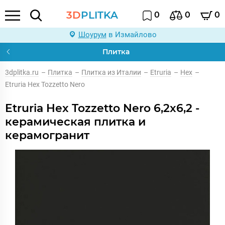
3D
PLITKA
0
0
0
Шоурум
в Измайлово
Плитка
3dplitka.ru
–
Плитка
–
Плитка из Италии
–
Etruria
–
Hex
–
Etruria Hex Tozzetto Nero
Etruria Hex Tozzetto Nero 6,2x6,2 -
керамическая плитка и
керамогранит