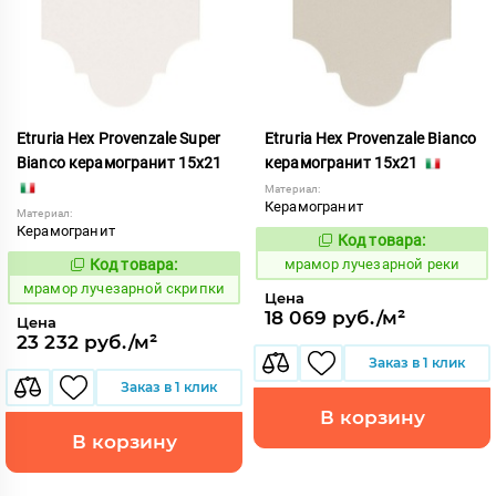
Etruria Hex Provenzale Super
Etruria Hex Provenzale Bianco
Bianco керамогранит 15x21
керамогранит 15x21
Материал:
Керамогранит
Материал:
Керамогранит
Код товара:
1073454
Код:
Код товара:
мрамор лучезарной реки
1073467
Код:
мрамор лучезарной скрипки
Цена
18 069 руб./м²
Цена
23 232 руб./м²
Заказ в 1 клик
Заказ в 1 клик
В корзину
В корзину