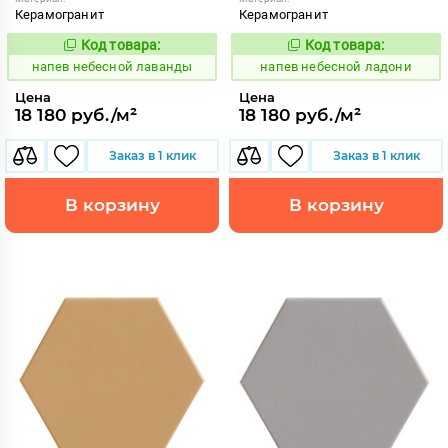
Керамогранит
Керамогранит
Код товара:
Код товара:
1086041
1086042
Код:
Код:
напев небесной лаванды
напев небесной ладони
Цена
Цена
18 180 руб./м²
18 180 руб./м²
Заказ в 1 клик
Заказ в 1 клик
В корзину
В корзину