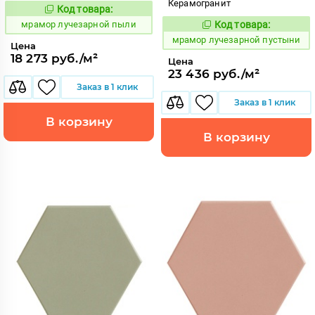
Керамогранит
Код товара:
1073451
Код:
мрамор лучезарной пыли
Код товара:
1073450
Код:
мрамор лучезарной пустыни
Цена
18 273 руб./м²
Цена
23 436 руб./м²
Заказ в 1 клик
Заказ в 1 клик
В корзину
В корзину