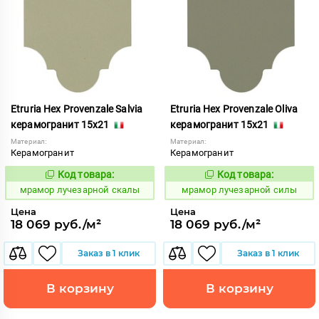
Etruria Hex Provenzale Salvia
Etruria Hex Provenzale Oliva
керамогранит 15x21
керамогранит 15x21
Материал:
Материал:
Керамогранит
Керамогранит
Код товара:
Код товара:
1073466
1073463
Код:
Код:
мрамор лучезарной скалы
мрамор лучезарной силы
Цена
Цена
18 069 руб./м²
18 069 руб./м²
Заказ в 1 клик
Заказ в 1 клик
В корзину
В корзину