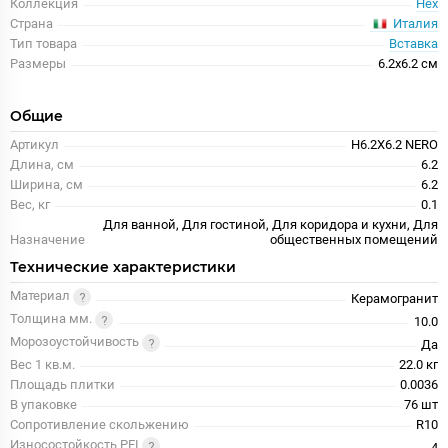
Коллекция
Hex
Италия
Страна
Тип товара
Вставка
Размеры
6.2x6.2 см
Общие
Артикул
H6.2X6.2 NERO
Длина, см
6.2
Ширина, см
6.2
Вес, кг
0.1
Для ванной, Для гостиной, Для коридора и кухни, Для
Назначение
общественных помещений
Технические характеристики
Материал
Керамогранит
Толщина мм.
10.0
Морозоустойчивость
Да
Вес 1 кв.м.
22.0 кг
Площадь плитки
0.0036
В упаковке
76 шт
Сопротивление скольжению
R10
Износостойкость PEI
4