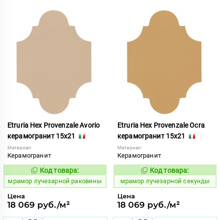
Etruria Hex Provenzale Avorio
Etruria Hex Provenzale Ocra
керамогранит 15x21
керамогранит 15x21
Материал:
Материал:
Керамогранит
Керамогранит
Код товара:
Код товара:
1073453
1073462
Код:
Код:
мрамор лучезарной раковины
мрамор лучезарной секунды
Цена
Цена
18 069 руб./м²
18 069 руб./м²