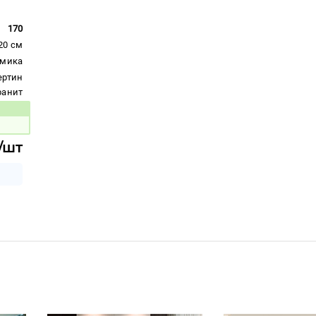
170
20 см
амика
ертин
гранит
вара:
/шт