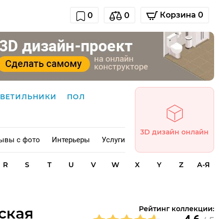
Корзина 0
0
0
СВЕТИЛЬНИКИ
ПОЛ
3D дизайн онлайн
ывы с фото
Интерьеры
Услуги
R
S
T
U
V
W
X
Y
Z
А-Я
ская
Рейтинг коллекции: