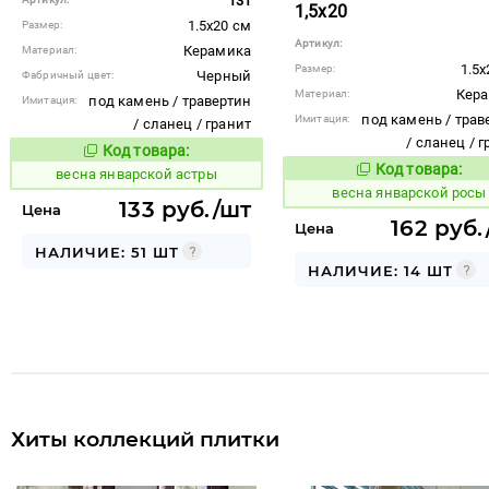
131
1,5x20
1.5x20 см
Размер:
Артикул:
Керамика
Материал:
1.5x
Размер:
Черный
Фабричный цвет:
Кер
Материал:
под камень / травертин
Имитация:
под камень / трав
Имитация:
/ сланец / гранит
/ сланец / 
Код товара:
109081
Код товара:
Код товара:
109082
весна январской астры
Код то
весна январской росы
133 руб./шт
Цена
162 руб.
Цена
НАЛИЧИЕ: 51 ШТ
НАЛИЧИЕ: 14 ШТ
Хиты коллекций плитки