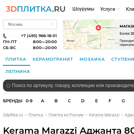
3D
ПЛИТКА
.RU
Шоурумы
Услуги
Кл
+7 (495) 966-18-01
ПН-ПТ
8:00—20:00
СБ-ВС
8:00—20:00
ПЛИТКА
КЕРАМОГРАНИТ
МОЗАИКА
СТУПЕН
ЛЕПНИНА
БРЕНДЫ
0-9
A
B
C
D
E
F
G
3dplitka.ru
–
Плитка
–
Плитка из России
–
Kerama Marazzi
–
Адж
Kerama Marazzi Аджанта 8