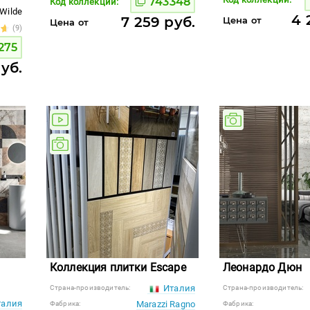
743348
Код коллекции:
Wilde
4 
7 259 руб.
Цена от
Цена от
(9)
275
уб.
Коллекция плитки Escape
Леонардо Дюн
Италия
Страна-производитель:
Страна-производитель:
алия
Marazzi Ragno
Фабрика:
Фабрика: