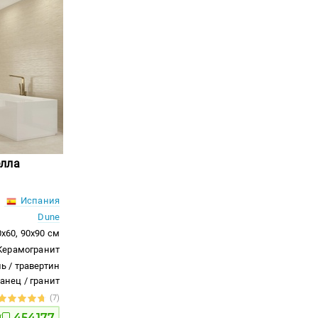
елла
Испания
Dune
0x60, 90x90 см
Керамогранит
ь / травертин
ланец / гранит
(7)
454177