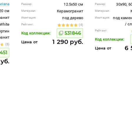
Ariana
12.5x50 см
30x90, 6
Размер:
Размер:
20 см
Керамогранит
Материал:
Материал:
ранит
под дерево
под камен
Имитация:
Имитация:
/ с
White
Рейтинг:
(4)
ертин
Рейтинг:
531846
Код коллекции:
гранит
Код коллекции:
1 290 руб.
Цена от
(8)
6 
Цена от
451
руб.