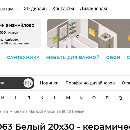
3D дизайн
Контакты
Дизайнерам
иентам
И
САНТЕХНИКА
МЕБЕЛЬ ДЛЯ ВАННОЙ
ОБОИ
Новинки
Портфолио дизайнеров
Отз
H
I
J
K
L
M
N
O
P
Q
анта
–
Kerama Marazzi Аджанта 8063 Белый
063 Белый 20x30 - керамиче