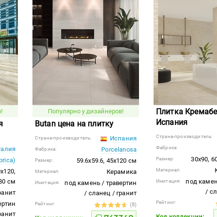
Плитка Кремаб
!
Популярно у дизайнеров!
Испания
я
Butan цена на плитку
Страна-производитель:
Испания
Страна-производитель:
Фабрика:
алия
Porcelanosa
Фабрика:
30x90, 6
Размер:
brica)
59.6x59.6, 45x120 см
Размер:
Материал:
0x120,
Керамика
Материал:
80 см
под камен
Имитация:
под камень / травертин
Имитация:
/ с
ранит
/ сланец / гранит
Рейтинг:
ертин
Рейтинг:
(8)
гранит
Код коллекции: