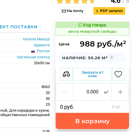
4.6
/ 5
На почту
PDF каталог
Код товара:
109085
ЕКТ ПОСТАВКИ
1
Код товара:
весна январской свободы
Kerama Marazzi
988 руб./м²
Цена
Аджанта
Россия
Настенная плитка
НАЛИЧИЕ: 50.26 М²
20x30 см
Заказать в 1
клик
8063
м²
20
30
25
0 руб.
0 шт
ной, Для коридора и кухни,
 общественных помещений
В корзину
0.06