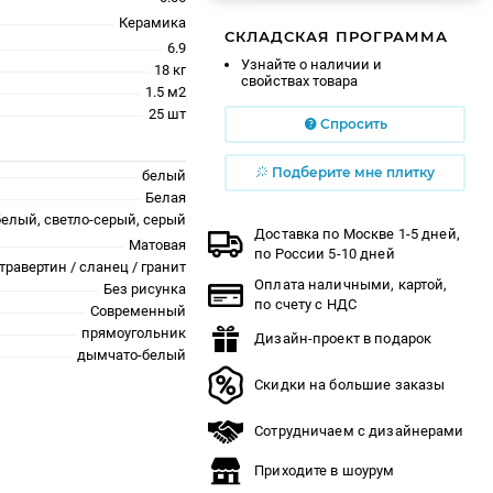
Керамика
СКЛАДСКАЯ ПРОГРАММА
6.9
Узнайте о наличии и
18 кг
свойствах товара
1.5 м2
25 шт
Спросить
Подберите мне плитку
белый
Белая
белый, светло-серый, серый
Доставка по Москве 1-5 дней,
Матовая
по России 5-10 дней
травертин / сланец / гранит
Оплата наличными, картой,
Без рисунка
по счету с НДС
Современный
прямоугольник
Дизайн-проект в подарок
дымчато-белый
Скидки на большие заказы
Сотрудничаем с дизайнерами
Приходите в шоурум