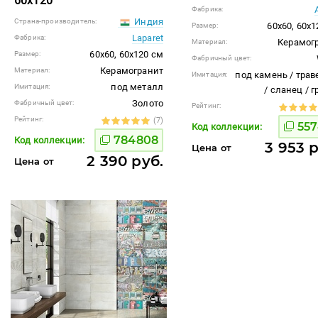
60x120
Фабрика:
Индия
Страна-производитель:
60x60, 60x1
Размер:
Laparet
Фабрика:
Керамог
Материал:
60x60, 60x120 см
Размер:
Фабричный цвет:
Керамогранит
Материал:
под камень / трав
Имитация:
под металл
Имитация:
/ сланец / 
Золото
Фабричный цвет:
Рейтинг:
Рейтинг:
(7)
557
Код коллекции:
784808
Код коллекции:
3 953 
Цена от
2 390 руб.
Цена от