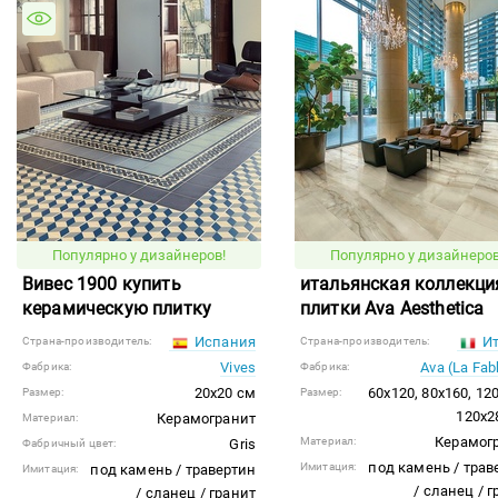
Популярно у дизайнеров!
Популярно у дизайнеров
Вивес 1900 купить
итальянская коллекци
керамическую плитку
плитки Ava Aesthetica
Испания
Ит
Страна-производитель:
Страна-производитель:
Vives
Ava (La Fab
Фабрика:
Фабрика:
20x20 см
60x120, 80x160, 12
Размер:
Размер:
120x2
Керамогранит
Материал:
Керамог
Материал:
Gris
Фабричный цвет:
под камень / трав
Имитация:
под камень / травертин
Имитация:
/ сланец / 
/ сланец / гранит