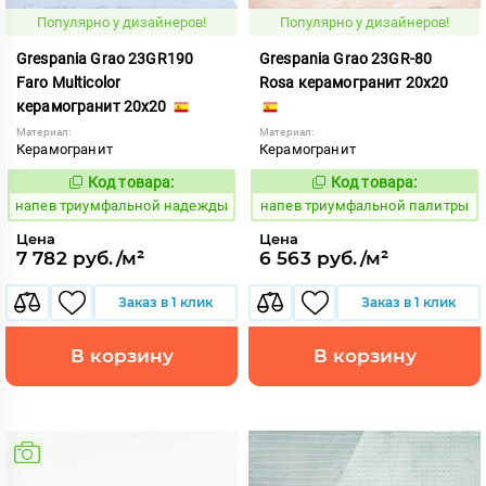
Популярно у дизайнеров!
Популярно у дизайнеров!
Grespania Grao 23GR190
Grespania Grao 23GR-80
Faro Multicolor
Rosa керамогранит 20x20
керамогранит 20x20
Материал:
Материал:
Керамогранит
Керамогранит
Код товара:
Код товара:
1091182
1091191
Код:
Код:
напев триумфальной надежды
напев триумфальной палитры
Цена
Цена
7 782 руб./м²
6 563 руб./м²
Заказ в 1 клик
Заказ в 1 клик
В корзину
В корзину