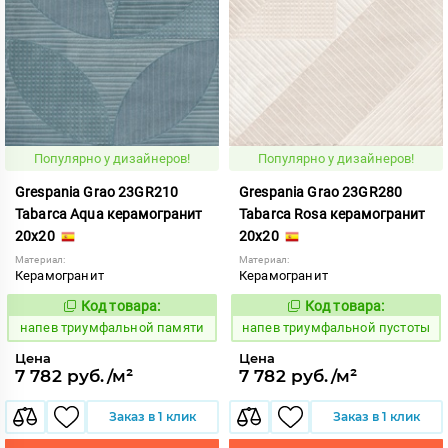
Популярно у дизайнеров!
Популярно у дизайнеров!
Grespania Grao 23GR210
Grespania Grao 23GR280
Tabarca Aqua керамогранит
Tabarca Rosa керамогранит
20x20
20x20
Материал:
Материал:
Керамогранит
Керамогранит
Код товара:
Код товара:
1091193
1091199
Код:
Код:
напев триумфальной памяти
напев триумфальной пустоты
Цена
Цена
7 782 руб./м²
7 782 руб./м²
Заказ в 1 клик
Заказ в 1 клик