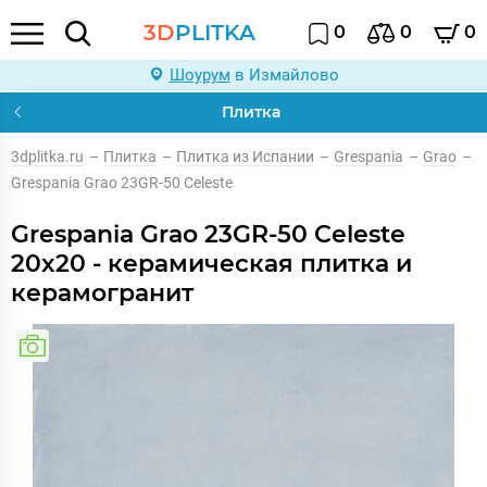
3D
PLITKA
0
0
0
Шоурум
в Измайлово
Плитка
3dplitka.ru
–
Плитка
–
Плитка из Испании
–
Grespania
–
Grao
–
Grespania Grao 23GR-50 Celeste
Grespania Grao 23GR-50 Celeste
20x20 - керамическая плитка и
керамогранит