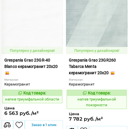
Популярно у дизайнеров!
Популярно у дизайнеров!
Grespania Grao 23GR-40
Grespania Grao 23GR260
Blanco керамогранит 20x20
Tabarca Menta
керамогранит 20x20
Материал:
Материал:
Керамогранит
Керамогранит
Код товара:
Код товара:
1091188
1091197
Код:
Код:
напев триумфальной области
напев триумфальной
покорности
Цена
6 563 руб./м²
Цена
7 782 руб./м²
Заказ в 1 клик