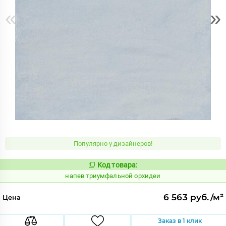
«
»
Популярно у дизайнеров!
Код товара:
1091189
Код:
напев триумфальной орхидеи
6 563 руб./м²
Цена
Заказ в 1 клик