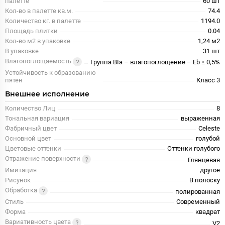
палетте
60 шт
Кол-во в палетте кв.м.
74.4
Количество кг. в палетте
1194.0
Площадь плитки
0.04
Кол-во м2 в упаковке
1,24 м2
В упаковке
31 шт
Влагопоглощаемость
Группа BIa – влагопоглощение – Eb ≤ 0,5%
Устойчивость к образованию
пятен
Класс 3
Внешнее исполнение
Количество Лиц
8
Тональная вариация
выраженная
Фабричный цвет
Celeste
Основной цвет
голубой
Цветовые оттенки
Оттенки голубого
Отражение поверхности
Глянцевая
Имитация
другое
Рисунок
В полоску
Обработка
полированная
Стиль
Современный
Форма
квадрат
Вариативность цвета
V2