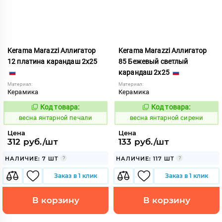
Kerama Marazzi Аллигатор
Kerama Marazzi Аллигатор
12 платина карандаш 2x25
85 Бежевый светлый
карандаш 2x25
Материал:
Материал:
Керамика
Керамика
Код товара:
Код товара:
109195
109214
Код:
Код:
весна янтарной печали
весна янтарной сирени
Цена
Цена
312 руб./шт
133 руб./шт
НАЛИЧИЕ: 7 ШТ
НАЛИЧИЕ: 117 ШТ
Заказ в 1 клик
Заказ в 1 клик
В корзину
В корзину