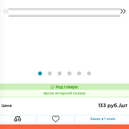
«
»
Код товара:
109215
Код:
весна янтарной сказки
133 руб./шт
Цена
Заказ в 1 клик