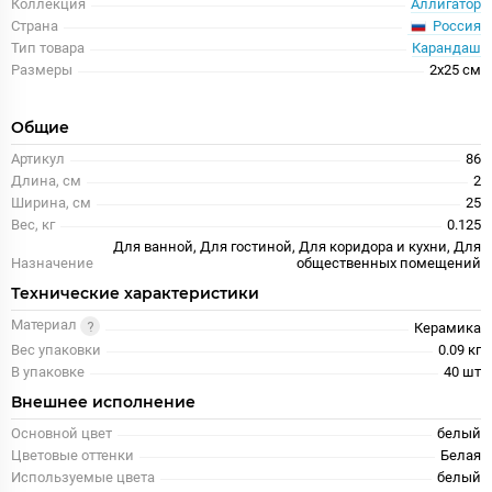
Коллекция
Аллигатор
Россия
Страна
Тип товара
Карандаш
Размеры
2x25 см
Общие
Артикул
86
Длина, см
2
Ширина, см
25
Вес, кг
0.125
Для ванной, Для гостиной, Для коридора и кухни, Для
Назначение
общественных помещений
Технические характеристики
Материал
Керамика
Вес упаковки
0.09 кг
В упаковке
40 шт
Внешнее исполнение
Основной цвет
белый
Цветовые оттенки
Белая
Используемые цвета
белый