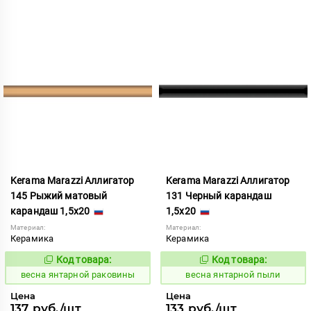
Kerama Marazzi Аллигатор
Kerama Marazzi Аллигатор
145 Рыжий матовый
131 Черный карандаш
карандаш 1,5x20
1,5x20
Материал:
Материал:
Керамика
Керамика
Код товара:
Код товара:
109203
109201
Код:
Код:
весна янтарной раковины
весна янтарной пыли
Цена
Цена
137 руб./шт
133 руб./шт