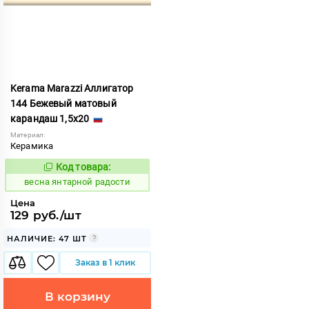
Kerama Marazzi Аллигатор
144 Бежевый матовый
карандаш 1,5x20
Материал:
Керамика
Код товара:
109202
Код:
весна янтарной радости
Цена
129 руб./шт
НАЛИЧИЕ: 47 ШТ
Заказ в 1 клик
В корзину