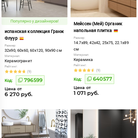
Популярно у дизайнеров!
Мейссен (Мей) Органик
напольная плитка
испанская коллекция Гранж
Флуур
Размер:
14.7x89, 42x42, 25x75, 22.1x89
Размер:
см
32x90, 60x60, 60x120, 90x90 см
Материал:
Материал:
Керамика
Керамогранит
Рейтинг:
Рейтинг:
(9)
(9)
640577
Код:
796599
Код:
Цена от
Цена от
1 071 руб.
6 270 руб.