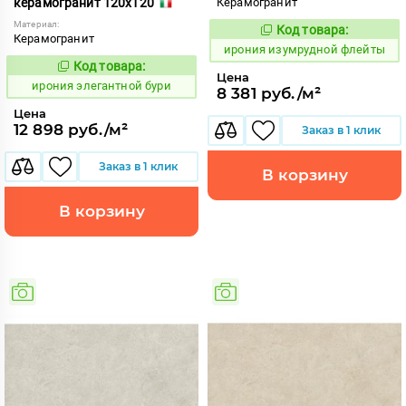
керамогранит 120x120
Керамогранит
Материал:
Код товара:
1098116
Код:
Керамогранит
ирония изумрудной флейты
Код товара:
1098130
Код:
Цена
ирония элегантной бури
8 381 руб./м²
Цена
12 898 руб./м²
Заказ в 1 клик
Заказ в 1 клик
В корзину
В корзину