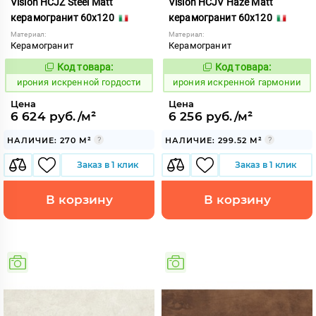
Vision HCJZ Steel Matt
Vision HCJV Haze Matt
керамогранит 60x120
керамогранит 60x120
Материал:
Материал:
Керамогранит
Керамогранит
Код товара:
Код товара:
1098268
1098266
Код:
Код:
ирония искренной гордости
ирония искренной гармонии
Цена
Цена
6 624 руб./м²
6 256 руб./м²
НАЛИЧИЕ: 270 М²
НАЛИЧИЕ: 299.52 М²
Заказ в 1 клик
Заказ в 1 клик
В корзину
В корзину