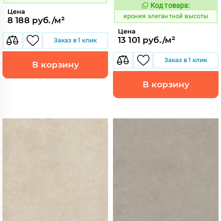
Код товара:
1098132
Код:
Цена
ирония элегантной высоты
8 188 руб./м²
Цена
13 101 руб./м²
Заказ в 1 клик
Заказ в 1 клик
В корзину
В корзину