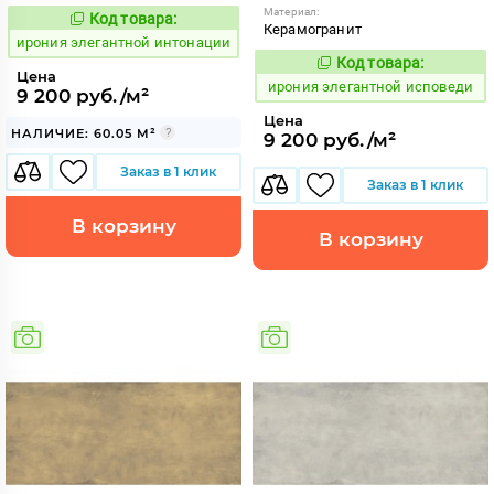
Материал:
Код товара:
1098158
Код:
Керамогранит
ирония элегантной интонации
Код товара:
1098160
Код:
Цена
ирония элегантной исповеди
9 200 руб./м²
Цена
НАЛИЧИЕ: 60.05 М²
9 200 руб./м²
Заказ в 1 клик
Заказ в 1 клик
В корзину
В корзину