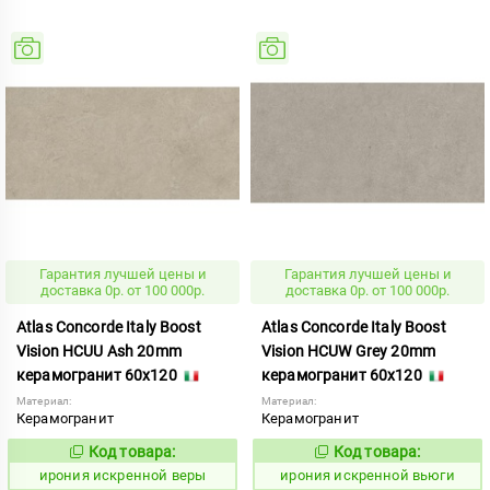
Гарантия лучшей цены и
Гарантия лучшей цены и
доставка 0р. от 100 000р.
доставка 0р. от 100 000р.
Atlas Concorde Italy Boost
Atlas Concorde Italy Boost
Vision HCUU Ash 20mm
Vision HCUW Grey 20mm
керамогранит 60x120
керамогранит 60x120
Материал:
Материал:
Керамогранит
Керамогранит
Код товара:
Код товара:
1098258
1098264
Код:
Код:
ирония искренной веры
ирония искренной вьюги