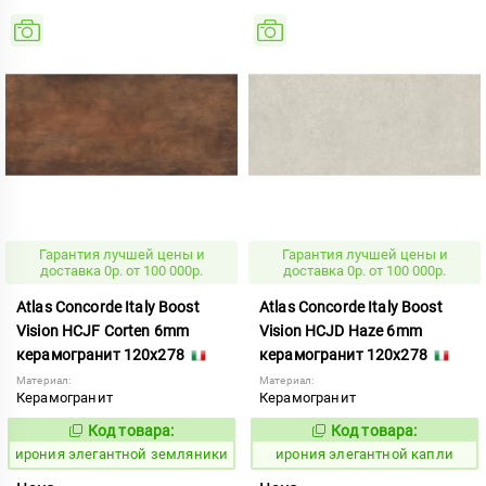
Гарантия лучшей цены и
Гарантия лучшей цены и
доставка 0р. от 100 000р.
доставка 0р. от 100 000р.
Atlas Concorde Italy Boost
Atlas Concorde Italy Boost
Vision HCJF Corten 6mm
Vision HCJD Haze 6mm
керамогранит 120x278
керамогранит 120x278
Материал:
Материал:
Керамогранит
Керамогранит
Код товара:
Код товара:
1098156
1098162
Код:
Код:
ирония элегантной земляники
ирония элегантной капли