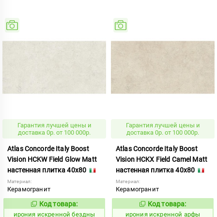
Гарантия лучшей цены и
Гарантия лучшей цены и
доставка 0р. от 100 000р.
доставка 0р. от 100 000р.
Atlas Concorde Italy Boost
Atlas Concorde Italy Boost
Vision HCKW Field Glow Matt
Vision HCKX Field Camel Matt
настенная плитка 40x80
настенная плитка 40x80
Материал:
Материал:
Керамогранит
Керамогранит
Код товара:
Код товара:
1098252
1098251
Код:
Код:
ирония искренной бездны
ирония искренной арфы