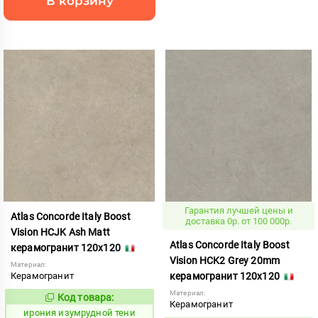
В корзину
Гарантия лучшей цены и
Atlas Concorde Italy Boost
доставка 0р. от 100 000р.
Vision HCJK Ash Matt
Atlas Concorde Italy Boost
керамогранит 120x120
Vision HCK2 Grey 20mm
Материал:
Керамогранит
керамогранит 120x120
Материал:
Код товара:
1098103
Код:
Керамогранит
ирония изумрудной тени