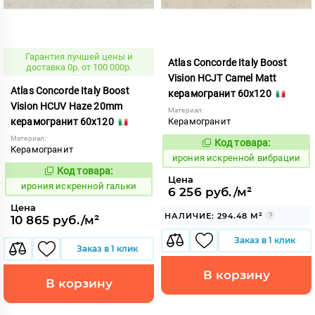
Гарантия лучшей цены и
Atlas Concorde Italy Boost
доставка 0р. от 100 000р.
Vision HCJT Camel Matt
Atlas Concorde Italy Boost
керамогранит 60x120
Vision HCUV Haze 20mm
Материал:
керамогранит 60x120
Керамогранит
Материал:
Код товара:
1098260
Код:
Керамогранит
ирония искренной вибрации
Код товара:
1098265
Код:
Цена
ирония искренной гальки
6 256 руб./м²
Цена
НАЛИЧИЕ: 294.48 М²
10 865 руб./м²
Заказ в 1 клик
Заказ в 1 клик
В корзину
В корзину