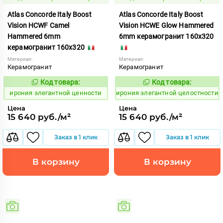
Atlas Concorde Italy Boost
Atlas Concorde Italy Boost
Vision HCWF Camel
Vision HCWE Glow Hammered
Hammered 6mm
6mm керамогранит 160x320
керамогранит 160x320
Материал:
Материал:
Керамогранит
Керамогранит
Код товара:
Код товара:
1098242
1098243
Код:
Код:
ирония элегантной ценности
ирония элегантной целостности
Цена
Цена
15 640 руб./м²
15 640 руб./м²
Заказ в 1 клик
Заказ в 1 клик
В корзину
В корзину