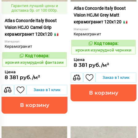
Гарантия лучшей цены и
Atlas Concorde Italy Boost
доставка 0р. от 100 000р.
Vision HCJM Grey Matt
Atlas Concorde Italy Boost
керамогранит 120x120
Vision HCJO Camel Grip
Материал:
керамогранит 120x120
Керамогранит
Материал:
Код товара:
1098119
Код:
Керамогранит
ирония изумрудной черники
Код товара:
1098112
Код:
Цена
ирония изумрудной фантазии
8 381 руб./м²
Цена
8 381 руб./м²
Заказ в 1 клик
Заказ в 1 клик
В корзину
В корзину