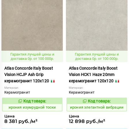
Гарантия лучшей цены и
Гарантия лучшей цены и
доставка 0р. от 100 000р.
доставка 0р. от 100 000р.
Atlas Concorde Italy Boost
Atlas Concorde Italy Boost
Vision HCJP Ash Grip
Vision HCK1 Haze 20mm
керамогранит 120x120
керамогранит 120x120
Материал:
Материал:
Керамогранит
Керамогранит
Код товара:
Код товара:
1098106
1098135
Код:
Код:
ирония изумрудной тоски
ирония элегантной вибрации
Цена
Цена
8 381 руб./м²
12 898 руб./м²