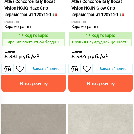
Atlas Concorde Italy Boost
Atlas Concorde Italy Boost
Vision HCJQ Haze Grip
Vision HCJN Glow Grip
керамогранит 120x120
керамогранит 120x120
Материал:
Материал:
Керамогранит
Керамогранит
Код товара:
Код товара:
1098127
1098117
Код:
Код:
ирония элегантной бездны
ирония изумрудной ценности
Цена
Цена
8 381 руб./м²
8 584 руб./м²
Заказ в 1 клик
Заказ в 1 клик
В корзину
В корзину