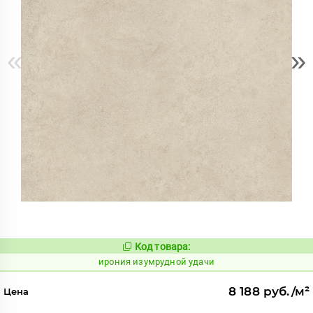
«
»
Код товара:
1098110
Код:
ирония изумрудной удачи
8 188 руб./м²
Цена