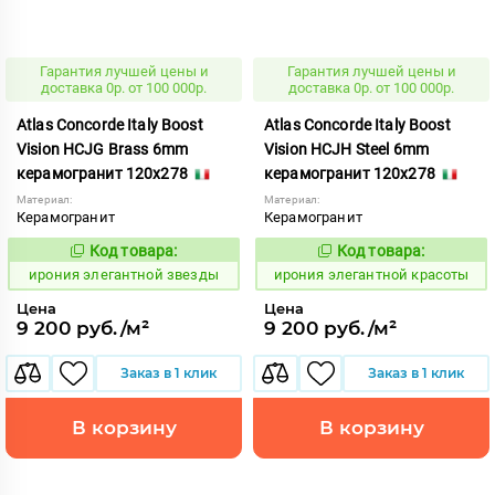
Гарантия лучшей цены и
Гарантия лучшей цены и
доставка 0р. от 100 000р.
доставка 0р. от 100 000р.
Atlas Concorde Italy Boost
Atlas Concorde Italy Boost
Vision HCJG Brass 6mm
Vision HCJH Steel 6mm
керамогранит 120x278
керамогранит 120x278
Материал:
Материал:
Керамогранит
Керамогранит
Код товара:
Код товара:
1098154
1098165
Код:
Код:
ирония элегантной звезды
ирония элегантной красоты
Цена
Цена
9 200 руб./м²
9 200 руб./м²
Заказ в 1 клик
Заказ в 1 клик
В корзину
В корзину