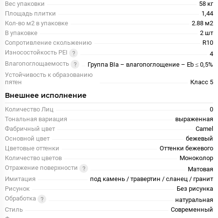
Вес упаковки
58 кг
Площадь плитки
1,44
Кол-во м2 в упаковке
2.88 м2
В упаковке
2 шт
Сопротивление скольжению
R10
Износостойкость PEI
4
Влагопоглощаемость
Группа BIa – влагопоглощение – Eb ≤ 0,5%
Устойчивость к образованию
пятен
Класс 5
Внешнее исполнение
Количество Лиц
0
Тональная вариация
выраженная
Фабричный цвет
Camel
Основной цвет
бежевый
Цветовые оттенки
Оттенки бежевого
Количество цветов
Моноколор
Отражение поверхности
Матовая
Имитация
под камень / травертин / сланец / гранит
Рисунок
Без рисунка
Обработка
натуральная
Стиль
Современный