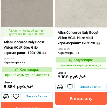
Гарантия лучшей цены и
Atlas Concorde Italy Boost
доставка 0р. от 100 000р.
Vision HCJL Haze Matt
Atlas Concorde Italy Boost
керамогранит 120x120
Vision HCJR Grey Grip
Материал:
керамогранит 120x120
Керамогранит
Материал:
Код товара:
1098124
Код:
Керамогранит
ирония изумрудной ягоды
Код товара:
1098122
Код:
Цена
ирония изумрудной доброты
8 188 руб./м²
Цена
8 584 руб./м²
Заказ в 1 клик
Заказ в 1 клик
В корзину