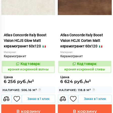
Atlas Concorde Italy Boost
Atlas Concorde Italy Boost
Vision HCJS Glow Matt
Vision HCJX Corten Matt
керамогранит 60x120
керамогранит 60x120
Материал:
Материал:
Керамогранит
Керамогранит
Код товара:
Код товара:
1098262
1098261
Код:
Код:
ирония искренной волны
ирония искренной сливы
Цена
Цена
6 256 руб./м²
6 624 руб./м²
НАЛИЧИЕ: 506.16 М²
НАЛИЧИЕ: 118.8 М²
Заказ в 1 клик
Заказ в 1 клик
В корзину
В корзину