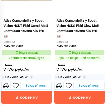
Atlas Concorde Italy Boost
Atlas Concorde Italy Boost
Vision HCKT Field Camel Matt
Vision HCKS Field Glow Matt
настенная плитка 50x120
настенная плитка 50x120
Материал:
Материал:
Керамогранит
Керамогранит
Код товара:
Код товара:
1098255
1098256
Код:
Код:
ирония искренной бури
ирония искренной верности
Цена
Цена
7 176 руб./м²
7 176 руб./м²
НАЛИЧИЕ: 63 М²
НАЛИЧИЕ: 63 М²
Заказ в 1 клик
Заказ в 1 клик
В корзину
В корзину