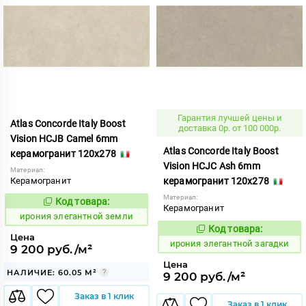
Гарантия лучшей цены и
Atlas Concorde Italy Boost
доставка 0р. от 100 000р.
Vision HCJB Camel 6mm
Atlas Concorde Italy Boost
керамогранит 120x278
Vision HCJC Ash 6mm
Материал:
Керамогранит
керамогранит 120x278
Материал:
Код товара:
1098155
Код:
Керамогранит
ирония элегантной земли
Код товара:
1098152
Код:
Цена
ирония элегантной загадки
9 200 руб./м²
Цена
НАЛИЧИЕ: 60.05 М²
9 200 руб./м²
Заказ в 1 клик
Заказ в 1 клик