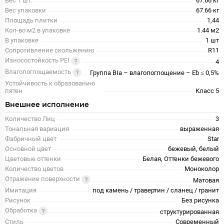
Вес 1 шт.
67.66 кг
Вес упаковки
67.66 кг
Площадь плитки
1,44
Кол-во м2 в упаковке
1.44 м2
В упаковке
1 шт
Сопротивление скольжению
R11
Износостойкость PEI
4
Влагопоглощаемость
Группа BIa – влагопоглощение – Eb ≤ 0,5%
Устойчивость к образованию
пятен
Класс 5
Внешнее исполнение
Количество Лиц
3
Тональная вариация
выраженная
Фабричный цвет
Star
Основной цвет
бежевый, белый
Цветовые оттенки
Белая, Оттенки бежевого
Количество цветов
Моноколор
Отражение поверхности
Матовая
Имитация
под камень / травертин / сланец / гранит
Рисунок
Без рисунка
Обработка
структурированная
Стиль
Современный