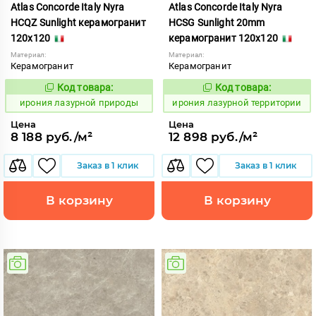
Atlas Concorde Italy Nyra
Atlas Concorde Italy Nyra
HCQZ Sunlight керамогранит
HCSG Sunlight 20mm
120x120
керамогранит 120x120
Материал:
Материал:
Керамогранит
Керамогранит
Код товара:
Код товара:
1098975
1098979
Код:
Код:
ирония лазурной природы
ирония лазурной территории
Цена
Цена
8 188 руб./м²
12 898 руб./м²
Заказ в 1 клик
Заказ в 1 клик
В корзину
В корзину