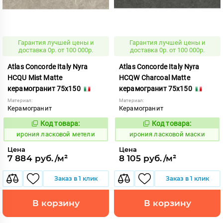
Гарантия лучшей цены и
Гарантия лучшей цены и
доставка 0р. от 100 000р.
доставка 0р. от 100 000р.
Atlas Concorde Italy Nyra
Atlas Concorde Italy Nyra
HCQU Mist Matte
HCQW Charcoal Matte
керамогранит 75x150
керамогранит 75x150
Материал:
Материал:
Керамогранит
Керамогранит
Код товара:
Код товара:
1099050
1099047
Код:
Код:
ирония ласковой метели
ирония ласковой маски
Цена
Цена
7 884 руб./м²
8 105 руб./м²
Заказ в 1 клик
Заказ в 1 клик
В корзину
В корзину