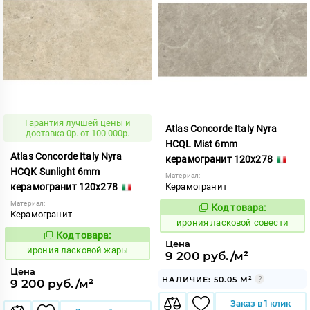
Гарантия лучшей цены и
Atlas Concorde Italy Nyra
доставка 0р. от 100 000р.
HCQL Mist 6mm
Atlas Concorde Italy Nyra
керамогранит 120x278
HCQK Sunlight 6mm
Материал:
керамогранит 120x278
Керамогранит
Материал:
Код товара:
1099023
Код:
Керамогранит
ирония ласковой совести
Код товара:
1099025
Код:
Цена
ирония ласковой жары
9 200 руб./м²
Цена
НАЛИЧИЕ: 50.05 М²
9 200 руб./м²
Заказ в 1 клик