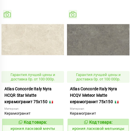
Гарантия лучшей цены и
Гарантия лучшей цены и
доставка 0р. от 100 000р.
доставка 0р. от 100 000р.
Atlas Concorde Italy Nyra
Atlas Concorde Italy Nyra
HCQR Star Matte
HCQV Meteor Matte
керамогранит 75x150
керамогранит 75x150
Материал:
Материал:
Керамогранит
Керамогранит
Код товара:
Код товара:
1099051
1099049
Код:
Код:
ирония ласковой мечты
ирония ласковой мельницы