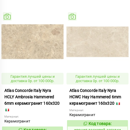
Гарантия лучшей цены и
Гарантия лучшей цены и
доставка 0р. от 100 000р.
доставка 0р. от 100 000р.
Atlas Concorde Italy Nyra
Atlas Concorde Italy Nyra
HCLY Ambrosia Hammered
HCWC Hay Hammered 6mm
6mm керамогранит 160x320
керамогранит 160x320
Материал:
Керамогранит
Материал:
Керамогранит
Код товара:
1099027
Код:
Код товара:
ирония ласковой загадки