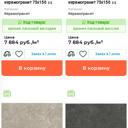
керамогранит 75x150
керамогранит 75x150
Материал:
Материал:
Керамогранит
Керамогранит
Код товара:
Код товара:
1099048
1099052
Код:
Код:
ирония ласковой мелодии
ирония ласковой миссии
Цена
Цена
7 884 руб./м²
7 884 руб./м²
Заказ в 1 клик
Заказ в 1 клик
В корзину
В корзину