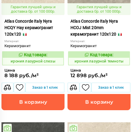
Гарантия лучшей цены и
Гарантия лучшей цены и
доставка 0р. от 100 000р.
доставка 0р. от 100 000р.
Atlas Concorde Italy Nyra
Atlas Concorde Italy Nyra
HCQY Hay керамогранит
HCOJ Mist 20mm
120x120
керамогранит 120x120
Материал:
Материал:
Керамогранит
Керамогранит
Код товара:
Код товара:
1098971
1098977
Код:
Код:
ирония лазурной слезы
ирония лазурной темноты
Цена
Цена
8 188 руб./м²
12 898 руб./м²
Заказ в 1 клик
Заказ в 1 клик
В корзину
В корзину