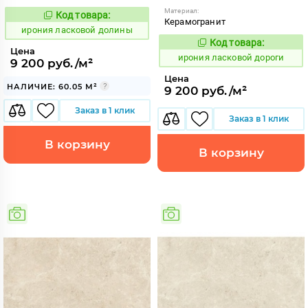
Материал:
Код товара:
1099021
Код:
Керамогранит
ирония ласковой долины
Код товара:
1099022
Код:
Цена
ирония ласковой дороги
9 200 руб./м²
Цена
НАЛИЧИЕ: 60.05 М²
9 200 руб./м²
Заказ в 1 клик
Заказ в 1 клик
В корзину
В корзину