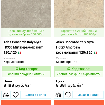
Гарантия лучшей цены и
Гарантия лучшей цены и
доставка 0р. от 100 000р.
доставка 0р. от 100 000р.
Atlas Concorde Italy Nyra
Atlas Concorde Italy Nyra
HCQ0 Mist керамогранит
HCQ3 Ambrosia
120x120
керамогранит 120x120
Материал:
Материал:
Керамогранит
Керамогранит
Код товара:
Код товара:
1098973
1098968
Код:
Код:
ирония лазурной стихии
ирония лазурной скромности
Цена
Цена
8 188 руб./м²
8 381 руб./м²
Заказ в 1 клик
Заказ в 1 клик