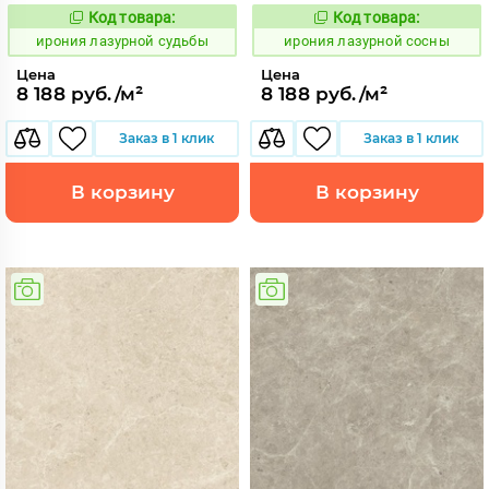
Код товара:
Код товара:
1098974
1098972
Код:
Код:
ирония лазурной судьбы
ирония лазурной сосны
Цена
Цена
8 188 руб./м²
8 188 руб./м²
Заказ в 1 клик
Заказ в 1 клик
В корзину
В корзину