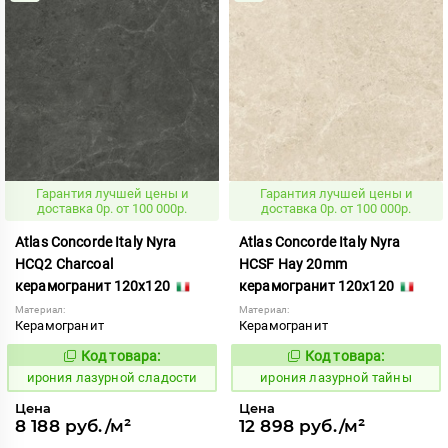
Гарантия лучшей цены и
Гарантия лучшей цены и
доставка 0р. от 100 000р.
доставка 0р. от 100 000р.
Atlas Concorde Italy Nyra
Atlas Concorde Italy Nyra
HCQ2 Charcoal
HCSF Hay 20mm
керамогранит 120x120
керамогранит 120x120
Материал:
Материал:
Керамогранит
Керамогранит
Код товара:
Код товара:
1098970
1098976
Код:
Код:
ирония лазурной сладости
ирония лазурной тайны
Цена
Цена
8 188 руб./м²
12 898 руб./м²