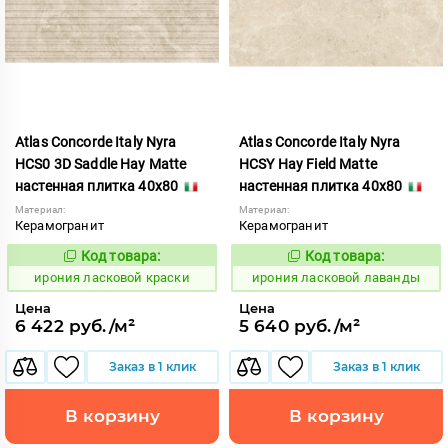
Atlas Concorde Italy Nyra
Atlas Concorde Italy Nyra
HCS0 3D Saddle Hay Matte
HCSY Hay Field Matte
настенная плитка 40x80
настенная плитка 40x80
Материал:
Материал:
Керамогранит
Керамогранит
Код товара:
Код товара:
1099039
1099041
Код:
Код:
ирония ласковой краски
ирония ласковой лаванды
Цена
Цена
6 422 руб./м²
5 640 руб./м²
Заказ в 1 клик
Заказ в 1 клик
В корзину
В корзину