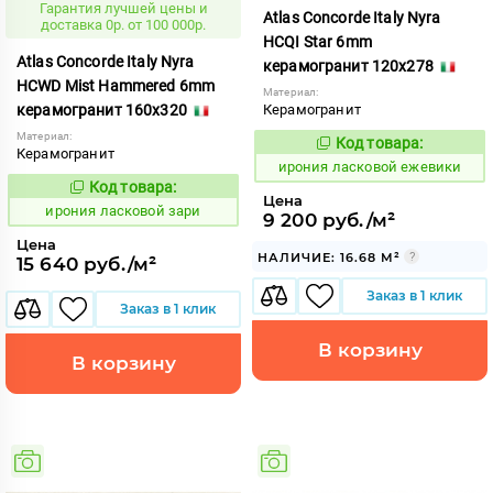
Гарантия лучшей цены и
Atlas Concorde Italy Nyra
доставка 0р. от 100 000р.
HCQI Star 6mm
Atlas Concorde Italy Nyra
керамогранит 120x278
HCWD Mist Hammered 6mm
Материал:
керамогранит 160x320
Керамогранит
Материал:
Код товара:
1099024
Код:
Керамогранит
ирония ласковой ежевики
Код товара:
1099028
Код:
Цена
ирония ласковой зари
9 200 руб./м²
Цена
НАЛИЧИЕ: 16.68 М²
15 640 руб./м²
Заказ в 1 клик
Заказ в 1 клик
В корзину
В корзину