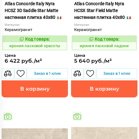
Atlas Concorde Italy Nyra
Atlas Concorde Italy Nyra
HCSZ 3D Saddle Star Matte
HCSX Star Field Matte
настенная плитка 40x80
настенная плитка 40x80
Материал:
Материал:
Керамогранит
Керамогранит
Код товара:
Код товара:
1099040
1099042
Код:
Код:
ирония ласковой красоты
ирония ласковой ладони
Цена
Цена
6 422 руб./м²
5 640 руб./м²
Заказ в 1 клик
Заказ в 1 клик
В корзину
В корзину