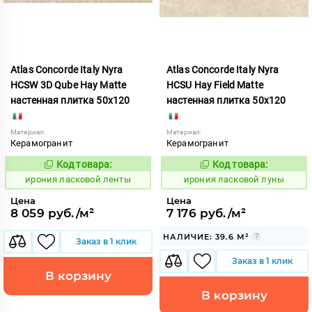
Atlas Concorde Italy Nyra
Atlas Concorde Italy Nyra
HCSW 3D Qube Hay Matte
HCSU Hay Field Matte
настенная плитка 50x120
настенная плитка 50x120
Материал:
Материал:
Керамогранит
Керамогранит
Код товара:
Код товара:
1099043
1099045
Код:
Код:
ирония ласковой ленты
ирония ласковой луны
Цена
Цена
8 059 руб./м²
7 176 руб./м²
НАЛИЧИЕ: 39.6 М²
Заказ в 1 клик
Заказ в 1 клик
В корзину
В корзину