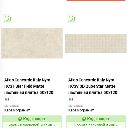
Atlas Concorde Italy Nyra
Atlas Concorde Italy Nyra
HCST Star Field Matte
HCSV 3D Qube Star Matte
настенная плитка 50x120
настенная плитка 50x120
Материал:
Материал:
Керамогранит
Керамогранит
Код товара:
Код товара:
1099046
1099044
Код:
Код:
ирония ласковой малины
ирония ласковой линии