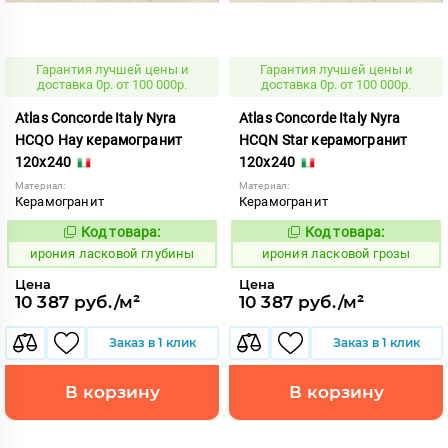
Гарантия лучшей цены и
Гарантия лучшей цены и
доставка 0р. от 100 000р.
доставка 0р. от 100 000р.
Atlas Concorde Italy Nyra
Atlas Concorde Italy Nyra
HCQO Hay керамогранит
HCQN Star керамогранит
120x240
120x240
Материал:
Материал:
Керамогранит
Керамогранит
Код товара:
Код товара:
1099017
1099019
Код:
Код:
ирония ласковой глубины
ирония ласковой грозы
Цена
Цена
10 387 руб./м²
10 387 руб./м²
Заказ в 1 клик
Заказ в 1 клик
В корзину
В корзину