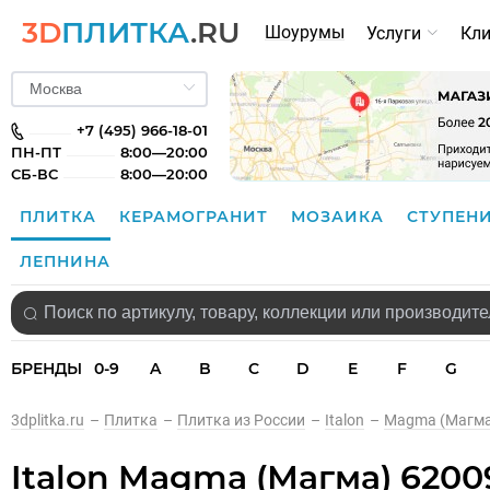
3D
ПЛИТКА
.RU
Шоурумы
Услуги
Кл
+7 (495) 966-18-01
ПН-ПТ
8:00—20:00
СБ-ВС
8:00—20:00
ПЛИТКА
КЕРАМОГРАНИТ
МОЗАИКА
СТУПЕН
ЛЕПНИНА
БРЕНДЫ
0-9
A
B
C
D
E
F
G
3dplitka.ru
–
Плитка
–
Плитка из России
–
Italon
–
Magma (Магма
Italon Magma (Магма) 6200