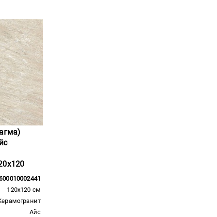
Магма)
йс
20x120
600010002441
120x120 см
Керамогранит
Айс