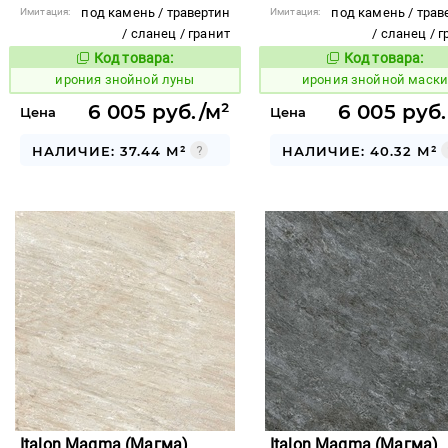
под камень / травертин
под камень / трав
Имитация:
Имитация:
/ сланец / гранит
/ сланец / 
Код товара:
Код товара:
1097795
1097797
Код товара:
Код то
ирония знойной луны
ирония знойной маск
6 005 руб./м²
6 005 руб.
Цена
Цена
НАЛИЧИЕ: 37.44 М²
НАЛИЧИЕ: 40.32 М²
Italon Magma (Магма)
Italon Magma (Магма)