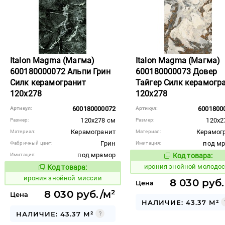
Italon Magma (Магма)
Italon Magma (Магма)
600180000072 Альпи Грин
600180000073 Довер
Силк керамогранит
Тайгер Силк керамогр
120x278
120x278
600180000072
6001800
Артикул:
Артикул:
120x278 см
120x2
Размер:
Размер:
Керамогранит
Керамог
Материал:
Материал:
Грин
под м
Фабричный цвет:
Имитация:
под мрамор
Имитация:
Код товара:
1097804
Код то
ирония знойной молодо
Код товара:
1097802
Код товара:
ирония знойной миссии
8 030 руб.
Цена
8 030 руб./м²
Цена
НАЛИЧИЕ: 43.37 М²
НАЛИЧИЕ: 43.37 М²