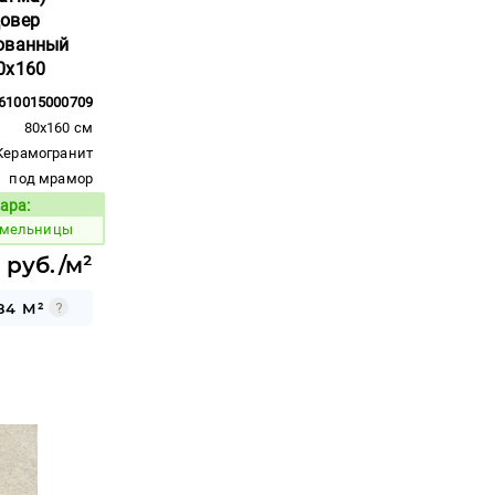
овер
ованный
0x160
610015000709
80x160 см
Керамогранит
под мрамор
ара:
Код товара:
 мельницы
 руб./м²
84 М²