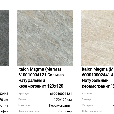
Italon Magma (Магма)
Italon Magma (
610010004121 Сильвер
600010002441 А
Натуральный
Натуральный
керамогранит 120x120
керамогранит 1
02443
610010004121
Артикул:
Артикул:
20 см
120x120 см
Размер:
Размер:
ранит
Керамогранит
Материал:
Материал:
рафит
Сильвер
Фабричный цвет:
Фабричный цвет: