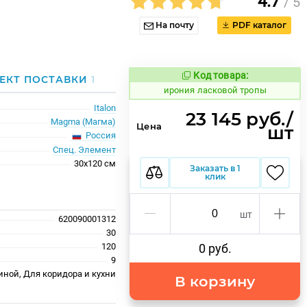
4.7
/ 5
На почту
PDF каталог
Код товара:
1099108
ЕКТ ПОСТАВКИ
1
Код товара:
ирония ласковой тропы
Italon
23 145 руб./
Magma (Магма)
Цена
шт
Россия
Спец. Элемент
30x120 см
Заказать в 1
клик
шт
620090001312
30
120
0 руб.
9
иной, Для коридора и кухни
В корзину