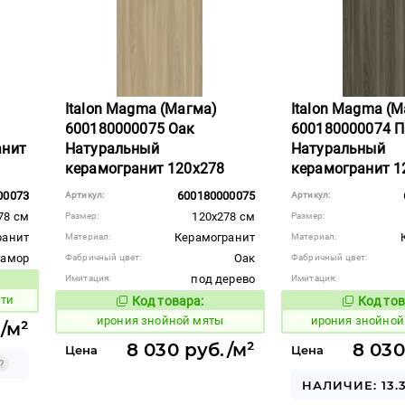
Italon Magma (Магма)
Italon Magma (
600180000075 Оак
600180000074 П
анит
Натуральный
Натуральный
керамогранит 120x278
керамогранит 1
00073
600180000075
Артикул:
Артикул:
78 см
120x278 см
Размер:
Размер:
ранит
Керамогранит
Материал:
Материал:
рамор
Оак
Фабричный цвет:
Фабричный цвет:
под дерево
Имитация:
Имитация:
вара:
сти
Код товара:
Код тов
1097806
1097805
Код товара:
ирония знойной мяты
ирония знойной
/м²
8 030 руб./м²
8 030
Цена
Цена
НАЛИЧИЕ: 13.