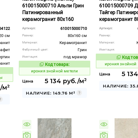
610015000710 Альпи Грин
610015000709 Д
Патинированный
Тайгер Патинир
керамогранит 80x160
керамогранит 8
04122
610015000710
Артикул:
Артикул:
20 см
80x160 см
Размер:
Размер:
ранит
Керамогранит
Материал:
Материал:
рафит
Грин
Фабричный цвет:
Имитация:
ертин
под мрамор
Имитация:
Код тов
1097799
гранит
ирония знойной
Код товара:
1097800
Код товара:
ирония знойной метели
вара:
5 134
Цена
ды
5 134 руб./м²
Цена
НАЛИЧИЕ: 35.
/м²
НАЛИЧИЕ: 149.76 М²