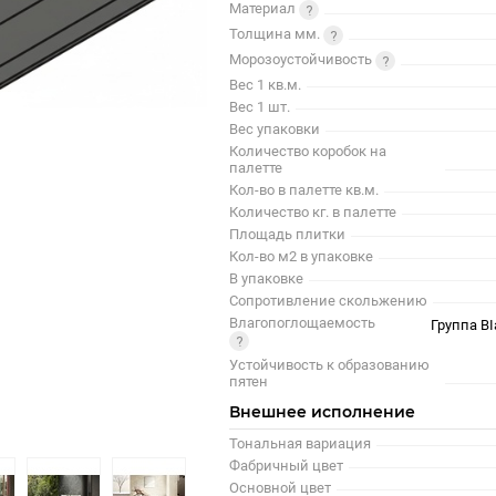
Материал
Толщина мм.
Морозоустойчивость
Вес 1 кв.м.
Вес 1 шт.
Вес упаковки
Количество коробок на
палетте
Кол-во в палетте кв.м.
Количество кг. в палетте
Площадь плитки
Кол-во м2 в упаковке
В упаковке
Сопротивление скольжению
Влагопоглощаемость
Группа BI
Устойчивость к образованию
пятен
Внешнее исполнение
Тональная вариация
Фабричный цвет
Основной цвет