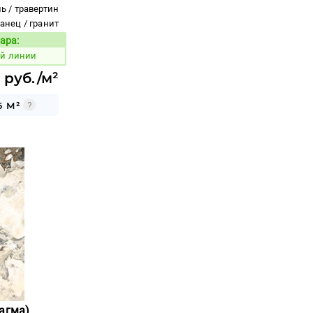
ь / травертин
ланец / гранит
ара:
Код товара:
ой линии
 руб./м²
6 М²
Магма)