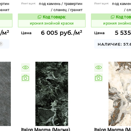
ертин
под камень / травертин
под камен
Имитация:
Имитация:
гранит
/ сланец / гранит
/ с
Код товара:
Код тов
1097789
1097794
вара:
Код товара:
и
ирония знойной краски
ирония знойн
/м²
6 005 руб./м²
5 535
Цена
Цена
НАЛИЧИЕ: 57.
Italon Magma (Магма)
Italon Magma (