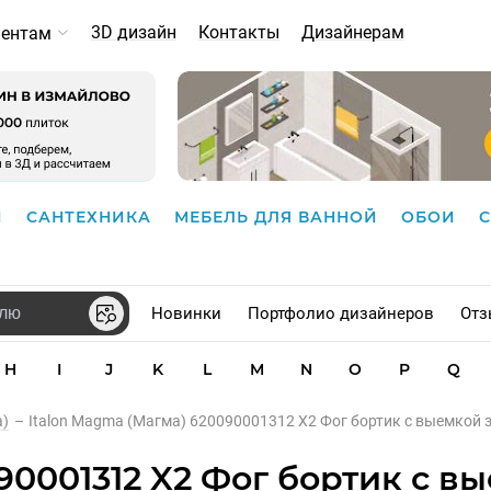
3D дизайн
Контакты
Дизайнерам
иентам
И
САНТЕХНИКА
МЕБЕЛЬ ДЛЯ ВАННОЙ
ОБОИ
Новинки
Портфолио дизайнеров
Отз
H
I
J
K
L
M
N
O
P
Q
)
–
Italon Magma (Магма) 620090001312 X2 Фог бортик с выемкой
90001312 X2 Фог бортик с в