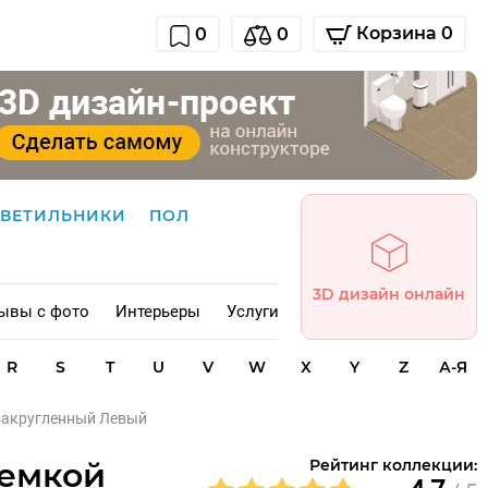
Корзина 0
0
0
СВЕТИЛЬНИКИ
ПОЛ
3D дизайн онлайн
ывы с фото
Интерьеры
Услуги
R
S
T
U
V
W
X
Y
Z
А-Я
 закругленный Левый
ыемкой
Рейтинг коллекции: