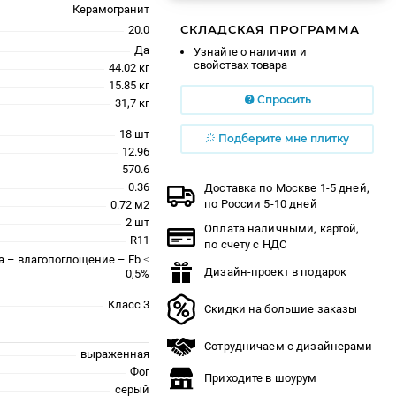
Керамогранит
СКЛАДСКАЯ ПРОГРАММА
20.0
Да
Узнайте о наличии и
свойствах товара
44.02 кг
15.85 кг
Спросить
31,7 кг
18 шт
Подберите мне плитку
12.96
570.6
0.36
Доставка по Москве 1-5 дней,
по России 5-10 дней
0.72 м2
2 шт
Оплата наличными, картой,
R11
по счету с НДС
a – влагопоглощение – Eb ≤
Дизайн-проект в подарок
0,5%
Класс 3
Скидки на большие заказы
Сотрудничаем с дизайнерами
выраженная
Фог
Приходите в шоурум
серый