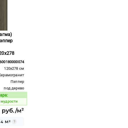
Магма)
эппер
20x278
600180000074
120x278 см
Керамогранит
Пэппер
под дерево
ара:
Код товара:
 мудрости
 руб./м²
34 М²