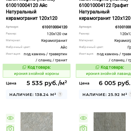
610010004120 Айс
610010004122 Графит
Натуральный
Натуральный
керамогранит 120x120
керамогранит 120x120
610010004120
6100100
Артикул:
Артикул:
120x120 см
120x1
Размер:
Размер:
Керамогранит
Керамог
Материал:
Материал:
Айс
Г
Фабричный цвет:
Фабричный цвет:
под камень / травертин
под камень / трав
Имитация:
Имитация:
/ сланец / гранит
/ сланец / 
Код товара:
Код товара:
1097788
1097791
Код товара:
Код то
ирония знойной короны
ирония знойной лаван
5 535 руб./м²
6 005 руб.
Цена
Цена
НАЛИЧИЕ: 138.24 М²
НАЛИЧИЕ: 25.92 М²