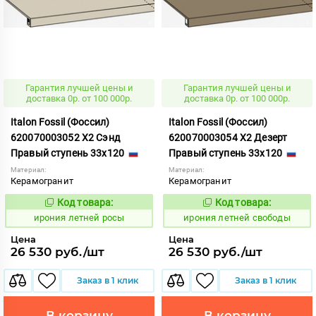
Гарантия лучшей цены и
Гарантия лучшей цены и
доставка 0р. от 100 000р.
доставка 0р. от 100 000р.
Italon Fossil (Фоссил)
Italon Fossil (Фоссил)
620070003052 X2 Сэнд
620070003054 X2 Дезерт
Правый ступень 33x120
Правый ступень 33x120
Материал:
Материал:
Керамогранит
Керамогранит
Код товара:
Код товара:
1099707
1099710
Код:
Код:
ирония летней росы
ирония летней свободы
Цена
Цена
26 530 руб./шт
26 530 руб./шт
Заказ в 1 клик
Заказ в 1 клик
В корзину
В корзину