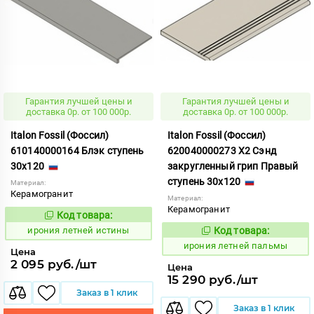
Гарантия лучшей цены и
Гарантия лучшей цены и
доставка 0р. от 100 000р.
доставка 0р. от 100 000р.
Italon Fossil (Фоссил)
Italon Fossil (Фоссил)
610140000164 Блэк ступень
620040000273 X2 Сэнд
30x120
закругленный грип Правый
ступень 30x120
Материал:
Керамогранит
Материал:
Керамогранит
Код товара:
1099661
Код:
ирония летней истины
Код товара:
1099692
Код:
ирония летней пальмы
Цена
2 095 руб./шт
Цена
15 290 руб./шт
Заказ в 1 клик
Заказ в 1 клик