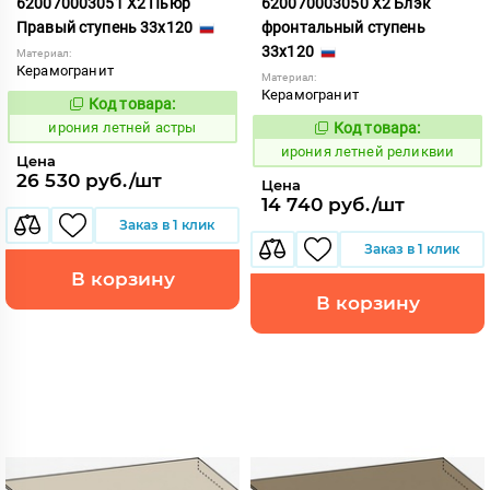
620070003051 X2 Пьюр
620070003050 X2 Блэк
Правый ступень 33x120
фронтальный ступень
33x120
Материал:
Керамогранит
Материал:
Керамогранит
Код товара:
1099706
Код:
ирония летней астры
Код товара:
1099705
Код:
ирония летней реликвии
Цена
26 530 руб./шт
Цена
14 740 руб./шт
Заказ в 1 клик
Заказ в 1 клик
В корзину
В корзину