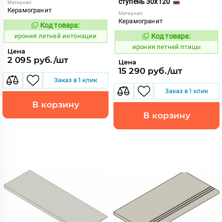
ступень 30x120
Материал:
Керамогранит
Материал:
Керамогранит
Код товара:
1099658
Код:
ирония летней интонации
Код товара:
1099698
Код:
ирония летней птицы
Цена
2 095 руб./шт
Цена
15 290 руб./шт
Заказ в 1 клик
Заказ в 1 клик
В корзину
В корзину