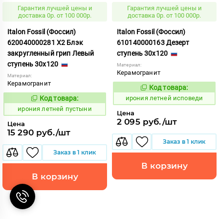
Гарантия лучшей цены и
Гарантия лучшей цены и
доставка 0р. от 100 000р.
доставка 0р. от 100 000р.
Italon Fossil (Фоссил)
Italon Fossil (Фоссил)
620040000281 X2 Блэк
610140000163 Дезерт
закругленный грип Левый
ступень 30x120
ступень 30x120
Материал:
Керамогранит
Материал:
Керамогранит
Код товара:
1099660
Код:
Код товара:
ирония летней исповеди
1099700
Код:
ирония летней пустыни
Цена
2 095 руб./шт
Цена
15 290 руб./шт
Заказ в 1 клик
Заказ в 1 клик
В корзину
В корзину