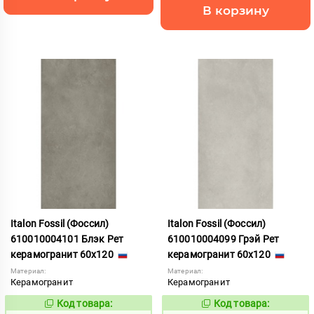
В корзину
Italon Fossil (Фоссил)
Italon Fossil (Фоссил)
610010004101 Блэк Рет
610010004099 Грэй Рет
керамогранит 60x120
керамогранит 60x120
Материал:
Материал:
Керамогранит
Керамогранит
Код товара:
Код товара:
1099656
1099654
Код:
Код: