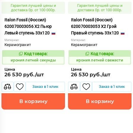
Гарантия лучшей цены и
Гарантия лучшей цены и
доставка 0р. от 100 000р.
доставка 0р. от 100 000р.
Italon Fossil (Фоссил)
Italon Fossil (Фоссил)
620070003056 X2 Пьюр
620070003053 X2 Грэй
Левый ступень 33x120
Правый ступень 33x120
Материал:
Материал:
Керамогранит
Керамогранит
Код товара:
Код товара:
1099712
1099708
Код:
Код:
ирония летней секунды
ирония летней свежести
Цена
Цена
26 530 руб./шт
26 530 руб./шт
Заказ в 1 клик
Заказ в 1 клик
В корзину
В корзину