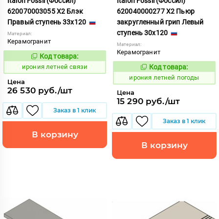
Italon Fossil (Фоссил)
Italon Fossil (Фоссил)
620070003055 X2 Блэк
620040000277 X2 Пьюр
Правый ступень 33x120
закругленный грип Левый
ступень 30x120
Материал:
Керамогранит
Материал:
Керамогранит
Код товара:
1099711
Код:
ирония летней связи
Код товара:
1099696
Код:
ирония летней погоды
Цена
26 530 руб./шт
Цена
15 290 руб./шт
Заказ в 1 клик
Заказ в 1 клик
В корзину
В корзину