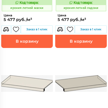
Код товара:
Код товара:
1099672
1099667
Код:
Код:
ирония летней маски
ирония летней ладони
Цена
Цена
5 477 руб./м²
5 477 руб./м²
Заказ в 1 клик
Заказ в 1 клик
В корзину
В корзину