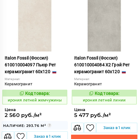
Italon Fossil (Фоссил)
Italon Fossil (Фоссил)
610010004097 Пьюр Рет
610010004084 X2 Грэй Рет
керамогранит 60x120
керамогранит 60x120
Материал:
Материал:
Керамогранит
Керамогранит
Код товара:
Код товара:
1099651
1099669
Код:
Код:
ирония летней жемчужины
ирония летней линии
Цена
Цена
2 560 руб./м²
5 477 руб./м²
НАЛИЧИЕ: 293.76 М²
Заказ в 1 клик
Заказ в 1 клик