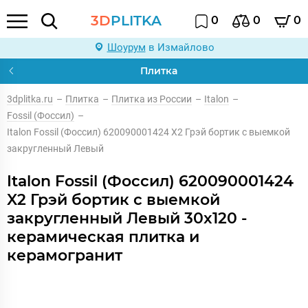
3D
PLITKA
0
0
0
Шоурум
в Измайлово
Плитка
3dplitka.ru
–
Плитка
–
Плитка из России
–
Italon
–
Fossil (Фоссил)
–
Italon Fossil (Фоссил) 620090001424 X2 Грэй бортик с выемкой
закругленный Левый
Italon Fossil (Фоссил) 620090001424
X2 Грэй бортик с выемкой
закругленный Левый 30x120 -
керамическая плитка и
керамогранит