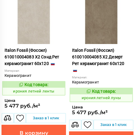
Italon Fossil (Фоссил)
Italon Fossil (Фоссил)
610010004083 X2 Сэнд Рет
610010004085 X2 Дезерт
керамогранит 60x120
Рет керамогранит 60x120
Материал:
Керамогранит
Материал:
Керамогранит
Код товара:
1099668
Код:
ирония летней ленты
Код товара:
1099670
Код:
ирония летней луны
Цена
5 477 руб./м²
Цена
5 477 руб./м²
Заказ в 1 клик
Заказ в 1 клик
В корзину