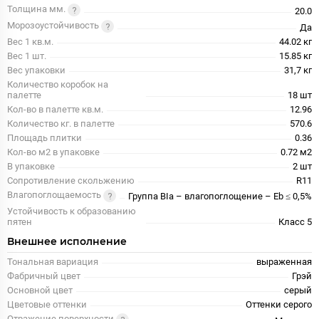
Толщина мм.
20.0
Морозоустойчивость
Да
Вес 1 кв.м.
44.02 кг
Вес 1 шт.
15.85 кг
Вес упаковки
31,7 кг
Количество коробок на
палетте
18 шт
Кол-во в палетте кв.м.
12.96
Количество кг. в палетте
570.6
Площадь плитки
0.36
Кол-во м2 в упаковке
0.72 м2
В упаковке
2 шт
Сопротивление скольжению
R11
Влагопоглощаемость
Группа BIa – влагопоглощение – Eb ≤ 0,5%
Устойчивость к образованию
пятен
Класс 5
Внешнее исполнение
Тональная вариация
выраженная
Фабричный цвет
Грэй
Основной цвет
серый
Цветовые оттенки
Оттенки серого