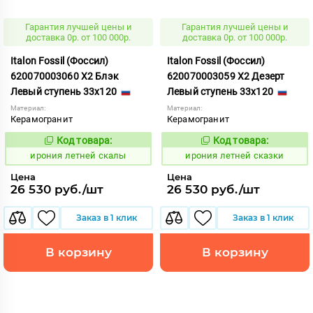
Гарантия лучшей цены и
Гарантия лучшей цены и
доставка 0р. от 100 000р.
доставка 0р. от 100 000р.
Italon Fossil (Фоссил)
Italon Fossil (Фоссил)
620070003060 X2 Блэк
620070003059 X2 Дезерт
Левый ступень 33x120
Левый ступень 33x120
Материал:
Материал:
Керамогранит
Керамогранит
Код товара:
Код товара:
1099716
1099715
Код:
Код:
ирония летней скалы
ирония летней сказки
Цена
Цена
26 530 руб./шт
26 530 руб./шт
Заказ в 1 клик
Заказ в 1 клик
В корзину
В корзину