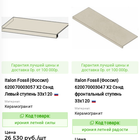
Гарантия лучшей цены и
Гарантия лучшей цены и
доставка 0р. от 100 000р.
доставка 0р. от 100 000р.
Italon Fossil (Фоссил)
Italon Fossil (Фоссил)
620070003057 X2 Сэнд
620070003047 X2 Сэнд
Левый ступень 33x120
фронтальный ступень
33x120
Материал:
Керамогранит
Материал:
Керамогранит
Код товара:
1099713
Код:
ирония летней силы
Код товара:
1099702
Код:
ирония летней радости
Цена
26 530 руб./шт
Цена