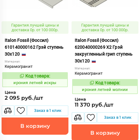
Гарантия лучшей цены и
Гарантия лучшей цены и
доставка 0р. от 100 000р.
доставка 0р. от 100 000р.
Italon Fossil (Фоссил)
Italon Fossil (Фоссил)
610140000162 Грэй ступень
620040000269 X2 Грэй
30x120
закругленный грип ступень
30x120
Материал:
Керамогранит
Материал:
Керамогранит
Код товара:
1099659
Код:
ирония летней искры
Код товара:
1099678
Код:
ирония летней молнии
Цена
2 095 руб./шт
Цена
11 370 руб./шт
Заказ в 1 клик
Заказ в 1 клик
В корзину
В корзину