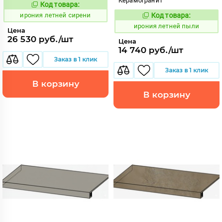
Керамогранит
Код товара:
1099714
Код:
ирония летней сирени
Код товара:
1099701
Код:
ирония летней пыли
Цена
26 530 руб./шт
Цена
14 740 руб./шт
Заказ в 1 клик
Заказ в 1 клик
В корзину
В корзину