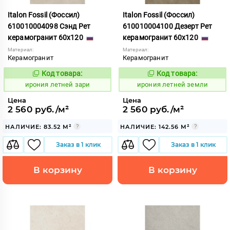
Italon Fossil (Фоссил)
Italon Fossil (Фоссил)
610010004098 Сэнд Рет
610010004100 Дезерт Рет
керамогранит 60x120
керамогранит 60x120
Материал:
Материал:
Керамогранит
Керамогранит
Код товара:
Код товара:
1099653
1099655
Код:
Код:
ирония летней зари
ирония летней земли
Цена
Цена
2 560 руб./м²
2 560 руб./м²
НАЛИЧИЕ: 83.52 М²
НАЛИЧИЕ: 142.56 М²
Заказ в 1 клик
Заказ в 1 клик
В корзину
В корзину