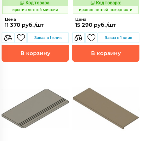
Код товара:
Код товара:
1099677
1099697
Код:
Код:
ирония летней миссии
ирония летней покорности
Цена
Цена
11 370 руб./шт
15 290 руб./шт
Заказ в 1 клик
Заказ в 1 клик
В корзину
В корзину