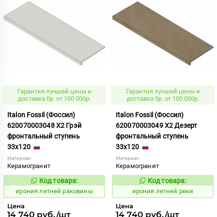
Гарантия лучшей цены и
Гарантия лучшей цены и
доставка 0р. от 100 000р.
доставка 0р. от 100 000р.
Italon Fossil (Фоссил)
Italon Fossil (Фоссил)
620070003048 X2 Грэй
620070003049 X2 Дезерт
фронтальный ступень
фронтальный ступень
33x120
33x120
Материал:
Материал:
Керамогранит
Керамогранит
Код товара:
Код товара:
1099703
1099704
Код:
Код:
ирония летней раковины
ирония летней реки
Цена
Цена
14 740 руб./шт
14 740 руб./шт