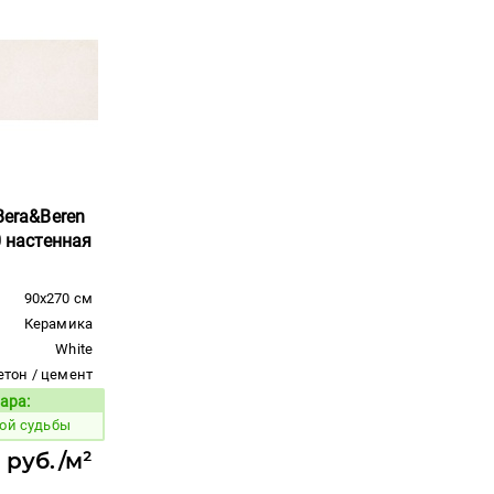
Bera&Beren
0 настенная
90x270 см
Керамика
White
етон / цемент
ара:
Код товара:
ой судьбы
 руб./м²