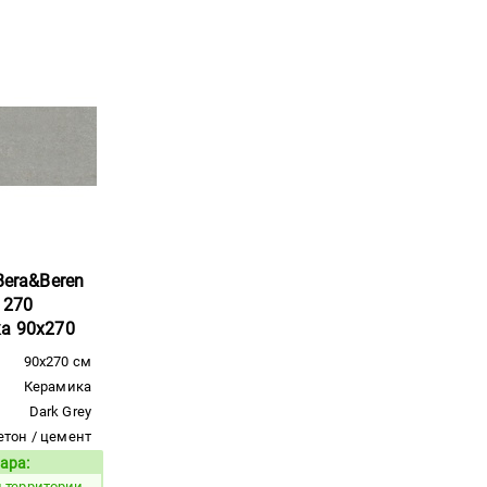
Bera&Beren
e 270
ка 90x270
90x270 см
Керамика
Dark Grey
етон / цемент
ара:
Код товара:
 территории