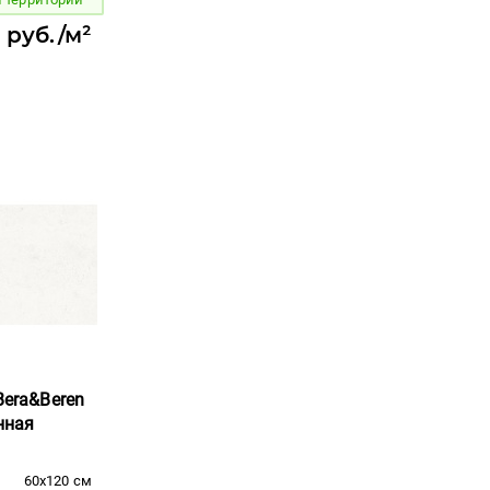
 руб./м²
Bera&Beren
енная
60x120 см