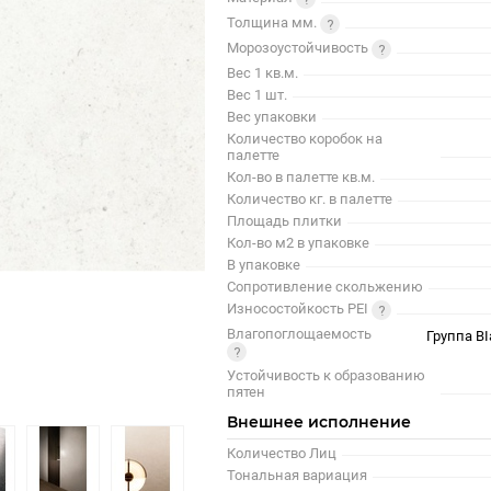
Толщина мм.
Морозоустойчивость
Вес 1 кв.м.
Вес 1 шт.
Вес упаковки
Количество коробок на
палетте
Кол-во в палетте кв.м.
Количество кг. в палетте
Площадь плитки
Кол-во м2 в упаковке
В упаковке
Сопротивление скольжению
Износостойкость PEI
Влагопоглощаемость
Группа BI
Устойчивость к образованию
пятен
Внешнее исполнение
Количество Лиц
Тональная вариация