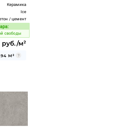
Керамика
Ice
етон / цемент
ара:
Код товара:
ой свободы
1 руб./м²
.94 М²