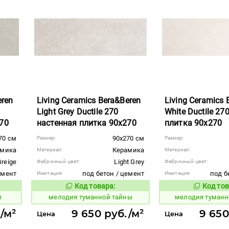
eren
Living Ceramics Bera&Beren
Living Ceramics 
Light Grey Ductile 270
White Ductile 27
70
настенная плитка 90x270
плитка 90x270
70 см
90x270 см
Размер:
Размер:
амика
Керамика
Материал:
Материал:
Greige
Light Grey
Фабричный цвет:
Фабричный цвет:
емент
под бетон / цемент
под б
Имитация:
Имитация:
Код товара:
Код тов
966351
966349
вара:
Код товара:
и
мелодия туманной тайны
мелодия туманн
/м²
9 650 руб./м²
9 650
Цена
Цена