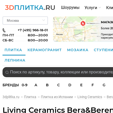
3D
ПЛИТКА
.RU
Шоурумы
Услуги
Кл
+7 (495) 966-18-01
ПН-ПТ
8:00—20:00
СБ-ВС
8:00—20:00
ПЛИТКА
КЕРАМОГРАНИТ
МОЗАИКА
СТУПЕН
ЛЕПНИНА
БРЕНДЫ
0-9
A
B
C
D
E
F
G
3dplitka.ru
–
Плитка
–
Плитка из Испании
–
Living Ceramics
–
Ber
Living Ceramics Bera&Beren