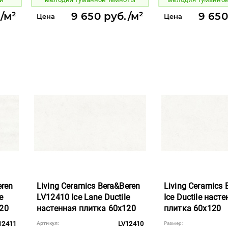
/м²
9 650 руб./м²
9 650
Цена
Цена
eren
Living Ceramics Bera&Beren
Living Ceramics 
e
LV12410 Ice Lane Ductile
Ice Ductile наст
20
настенная плитка 60x120
плитка 60x120
12411
LV12410
Артикул:
Размер: