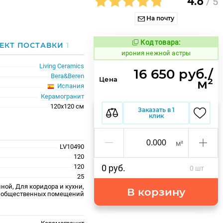
4.8
/ 5
На почту
Код товара:
1101831
ЕКТ ПОСТАВКИ
1
Код товара:
ирония нежной астры
Living Ceramics
16 650 руб./
Bera&Beren
Цена
м²
Испания
Керамогранит
120x120 см
Заказать в 1
клик
м²
LV10490
120
120
0 руб.
0 шт
25
ной, Для коридора и кухни,
В корзину
 общественных помещений