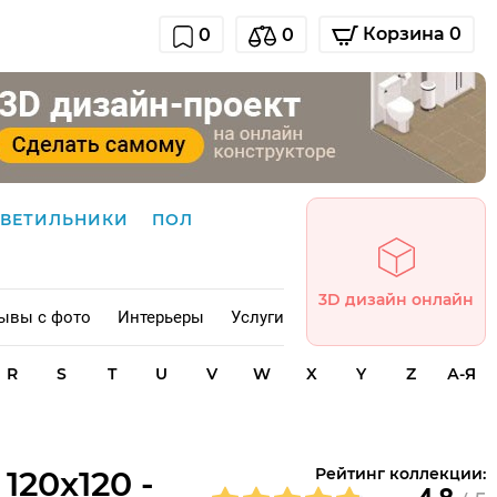
Корзина 0
0
0
СВЕТИЛЬНИКИ
ПОЛ
3D дизайн онлайн
ывы с фото
Интерьеры
Услуги
R
S
T
U
V
W
X
Y
Z
А-Я
120x120 -
Рейтинг коллекции: