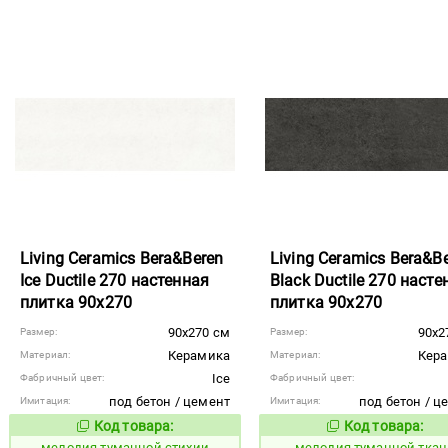
Living Ceramics Bera&Beren
Living Ceramics Bera&B
Ice Ductile 270 настенная
Black Ductile 270 насте
плитка 90x270
плитка 90x270
90x270 см
90x2
Размер:
Размер:
Керамика
Кер
Материал:
Материал:
Ice
Фабричный цвет:
Фабричный цвет:
под бетон / цемент
под бетон / ц
Имитация:
Имитация:
Код товара:
Код товара:
966348
966355
Код товара:
Код то
мелодия туманной стихии
мелодия туманной ткан