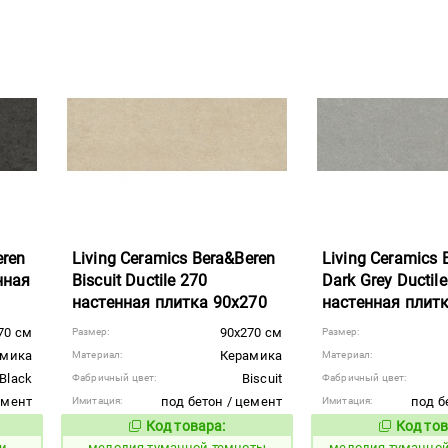
eren
Living Ceramics Bera&Beren
Living Ceramics 
нная
Biscuit Ductile 270
Dark Grey Ductil
настенная плитка 90x270
настенная плит
70 см
90x270 см
Размер:
Размер:
амика
Керамика
Материал:
Материал:
Black
Biscuit
Фабричный цвет:
Фабричный цвет:
емент
под бетон / цемент
под б
Имитация:
Имитация:
Код товара:
Код тов
966352
966354
вара:
Код товара:
и
мелодия туманной темноты
мелодия туманной