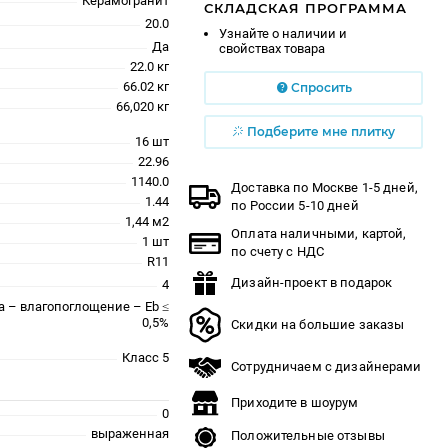
Керамогранит
СКЛАДСКАЯ ПРОГРАММА
20.0
Узнайте о наличии и
Да
свойствах товара
22.0 кг
66.02 кг
Спросить
66,020 кг
Подберите мне плитку
16 шт
22.96
1140.0
Доставка по Москве 1-5 дней,
1.44
по России 5-10 дней
1,44 м2
Оплата наличными, картой,
1 шт
по счету с НДС
R11
Дизайн-проект в подарок
4
a – влагопоглощение – Eb ≤
0,5%
Скидки на большие заказы
Класс 5
Сотрудничаем с дизайнерами
Приходите в шоурум
0
выраженная
Положительные отзывы