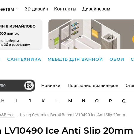
3D дизайн
Контакты
Дизайнерам
иентам
И
САНТЕХНИКА
МЕБЕЛЬ ДЛЯ ВАННОЙ
ОБОИ
Новинки
Портфолио дизайнеров
Отз
H
I
J
K
L
M
N
O
P
Q
a&Beren
–
Living Ceramics Bera&Beren LV10490 Ice Anti Slip 20mm
 LV10490 Ice Anti Slip 20mm 