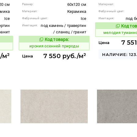
20 см
60x120 см
Размер:
Материал:
амика
Керамика
Материал:
Фабричный цвет:
Ice
Ice
под б
Фабричный цвет:
Имитация:
ертин
под камень / травертин
Имитация:
Код тов
966335
гранит
/ сланец / гранит
мелодия туманн
Код товара:
1102225
вара:
Код товара:
7 55
Цена
ирония осенней природы
НАЛИЧИЕ: 123
/м²
7 550 руб./м²
Цена