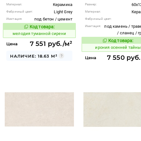
Керамика
60x1
Материал:
Размер:
Light Grey
Кер
Фабричный цвет:
Материал:
под бетон / цемент
Имитация:
Фабричный цвет:
под камень / трав
Код товара:
Имитация:
966339
Код товара:
/ сланец / 
мелодия туманной сирени
Код товара:
1102226
7 551 руб./м²
Код то
Цена
ирония осенней тайны
НАЛИЧИЕ: 18.63 М²
7 550 руб.
Цена