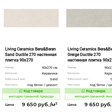
Living Ceramics Bera&Beren
Living Ceramics Bera&B
Sand Ductile 270 настенная
Greige Ductile 270
плитка 90x270
настенная плитка 90x2
90x270 см
90x2
Размер:
Размер:
Керамика
Кер
Материал:
Материал:
Sand
Фабричный цвет:
Фабричный цвет:
под бетон / цемент
под бетон / ц
Имитация:
Имитация:
Код товара:
Код товара:
966350
966353
Код товара:
Код то
мелодия туманной природы
мелодия туманной тен
9 650 руб./м²
9 650 руб.
Цена
Цена