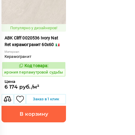
Популярно у дизайнеров!
ABK Cliff 0020536 Ivory Nat
Ret керамогранит 60x60
Материал:
Керамогранит
Код товара:
1102724
Код:
ирония перламутровой судьбы
Цена
6 174 руб./м²
Заказ в 1 клик
В корзину