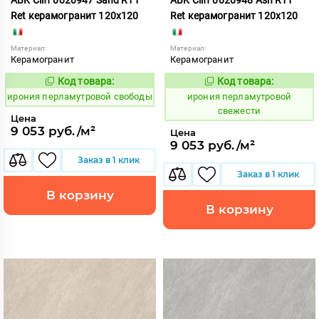
Ret керамогранит 120x120
Ret керамогранит 120x120
Материал:
Материал:
Керамогранит
Керамогранит
Код товара:
Код товара:
1102710
1102708
Код:
Код:
ирония перламутровой свободы
ирония перламутровой
свежести
Цена
9 053 руб./м²
Цена
9 053 руб./м²
Заказ в 1 клик
Заказ в 1 клик
В корзину
В корзину