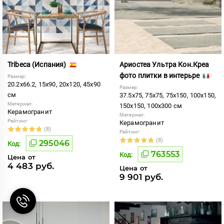
Tribeca (Испания)
Ариостеа Ультра Кон.Креа
фото плитки в интерьре
Размер:
20.2x66.2, 15x90, 20x120, 45x90
Размер:
см
37.5x75, 75x75, 75x150, 100x150,
Материал:
150x150, 100x300 см
Керамогранит
Материал:
Рейтинг:
Керамогранит
(8)
Рейтинг:
(8)
295046
Код:
763553
Код:
Цена от
4 483 руб.
Цена от
9 901 руб.