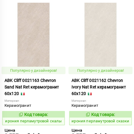
Популярно у дизайнеров!
Популярно у дизайнеров!
ABK Cliff 0021163 Chevron
ABK Cliff 0021162 Chevron
Sand Nat Ret керамогранит
Ivory Nat Ret керамогранит
60x120
60x120
Материал:
Материал:
Керамогранит
Керамогранит
Код товара:
Код товара:
1102716
1102715
Код:
Код:
ирония перламутровой скалы
ирония перламутровой сказки
Цена
Цена