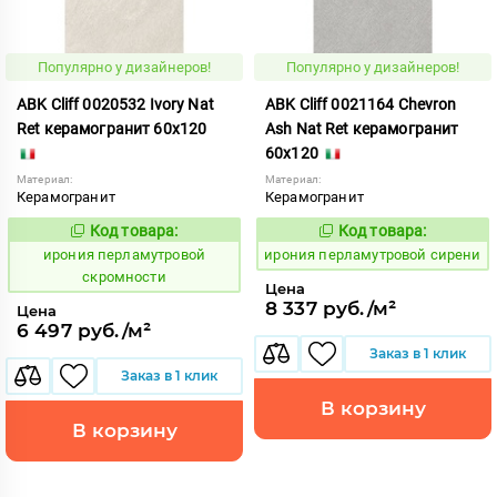
Популярно у дизайнеров!
Популярно у дизайнеров!
ABK Cliff 0020532 Ivory Nat
ABK Cliff 0021164 Chevron
Ret керамогранит 60x120
Ash Nat Ret керамогранит
60x120
Материал:
Материал:
Керамогранит
Керамогранит
Код товара:
Код товара:
1102718
1102714
Код:
Код:
ирония перламутровой
ирония перламутровой сирени
скромности
Цена
8 337 руб./м²
Цена
6 497 руб./м²
Заказ в 1 клик
Заказ в 1 клик
В корзину
В корзину