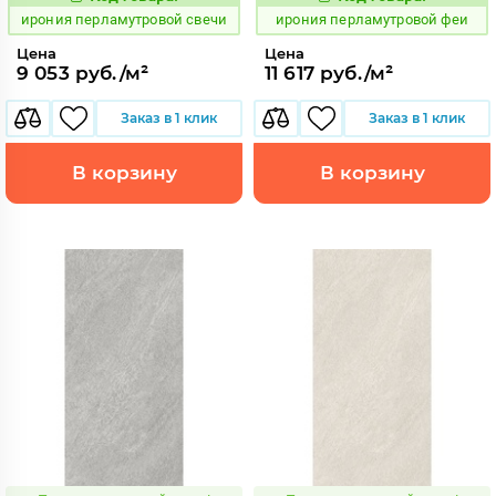
1102709
1102738
Код:
Код:
ирония перламутровой свечи
ирония перламутровой феи
Цена
Цена
9 053 руб./м²
11 617 руб./м²
Заказ в 1 клик
Заказ в 1 клик
В корзину
В корзину