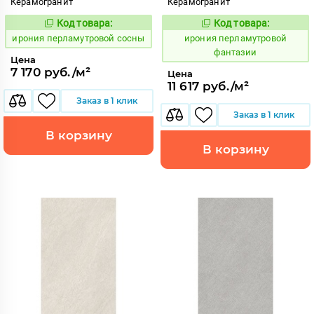
Керамогранит
Керамогранит
Код товара:
Код товара:
1102722
1102737
Код:
Код:
ирония перламутровой сосны
ирония перламутровой
фантазии
Цена
7 170 руб./м²
Цена
11 617 руб./м²
Заказ в 1 клик
Заказ в 1 клик
В корзину
В корзину