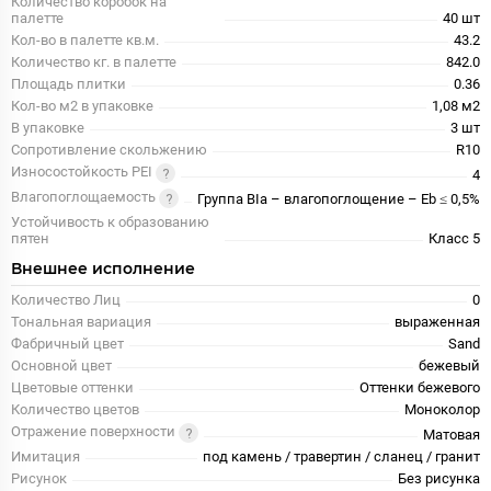
Количество коробок на
палетте
40 шт
Кол-во в палетте кв.м.
43.2
Количество кг. в палетте
842.0
Площадь плитки
0.36
Кол-во м2 в упаковке
1,08 м2
В упаковке
3 шт
Сопротивление скольжению
R10
Износостойкость PEI
4
Влагопоглощаемость
Группа BIa – влагопоглощение – Eb ≤ 0,5%
Устойчивость к образованию
пятен
Класс 5
Внешнее исполнение
Количество Лиц
0
Тональная вариация
выраженная
Фабричный цвет
Sand
Основной цвет
бежевый
Цветовые оттенки
Оттенки бежевого
Количество цветов
Моноколор
Отражение поверхности
Матовая
Имитация
под камень / травертин / сланец / гранит
Рисунок
Без рисунка