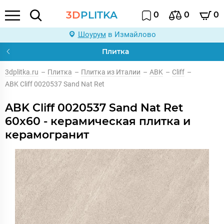
3D
PLITKA
0
0
0
Шоурум
в Измайлово
Плитка
3dplitka.ru
–
Плитка
–
Плитка из Италии
–
ABK
–
Cliff
–
ABK Cliff 0020537 Sand Nat Ret
ABK Cliff 0020537 Sand Nat Ret
60x60 - керамическая плитка и
керамогранит