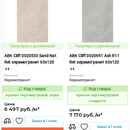
Популярно у дизайнеров!
Популярно у дизайнеров!
ABK Cliff 0020533 Sand Nat
ABK Cliff 0020951 Ash R11
Ret керамогранит 60x120
Ret керамогранит 60x120
Материал:
Материал:
Керамогранит
Керамогранит
Код товара:
Код товара:
1102719
1102720
Код:
Код:
ирония перламутровой скуки
ирония перламутровой
сладости
Цена
6 497 руб./м²
Цена
7 170 руб./м²
Заказ в 1 клик
Заказ в 1 клик