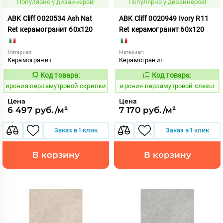
Популярно у дизайнеров!
Популярно у дизайнеров!
ABK Cliff 0020534 Ash Nat
ABK Cliff 0020949 Ivory R11
Ret керамогранит 60x120
Ret керамогранит 60x120
Материал:
Материал:
Керамогранит
Керамогранит
Код товара:
Код товара:
1102717
1102721
Код:
Код:
ирония перламутровой скрипки
ирония перламутровой слезы
Цена
Цена
6 497 руб./м²
7 170 руб./м²
Заказ в 1 клик
Заказ в 1 клик
В корзину
В корзину