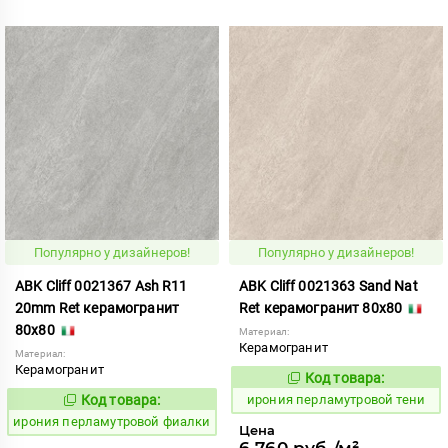
Популярно у дизайнеров!
Популярно у дизайнеров!
ABK Cliff 0021367 Ash R11
ABK Cliff 0021363 Sand Nat
20mm Ret керамогранит
Ret керамогранит 80x80
80x80
Материал:
Керамогранит
Материал:
Керамогранит
Код товара:
1102728
Код:
Код товара:
ирония перламутровой тени
1102739
Код:
ирония перламутровой фиалки
Цена
6 760 руб./м²