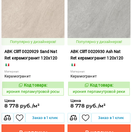
Популярно у дизайнеров!
Популярно у дизайнеров!
ABK Cliff 0020929 Sand Nat
ABK Cliff 0020930 Ash Nat
Ret керамогранит 120x120
Ret керамогранит 120x120
Материал:
Материал:
Керамогранит
Керамогранит
Код товара:
Код товара:
1102707
1102704
Код:
Код:
ирония перламутровой росы
ирония перламутровой реки
Цена
Цена
8 778 руб./м²
8 778 руб./м²
Заказ в 1 клик
Заказ в 1 клик