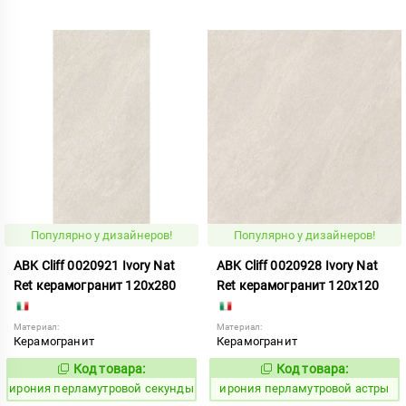
Популярно у дизайнеров!
Популярно у дизайнеров!
ABK Cliff 0020921 Ivory Nat
ABK Cliff 0020928 Ivory Nat
Ret керамогранит 120x280
Ret керамогранит 120x120
Материал:
Материал:
Керамогранит
Керамогранит
Код товара:
Код товара:
1102712
1102706
Код:
Код:
ирония перламутровой секунды
ирония перламутровой астры