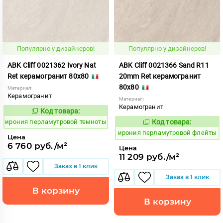
Популярно у дизайнеров!
Популярно у дизайнеров!
ABK Cliff 0021362 Ivory Nat
ABK Cliff 0021366 Sand R11
Ret керамогранит 80x80
20mm Ret керамогранит
80x80
Материал:
Керамогранит
Материал:
Керамогранит
Код товара:
1102727
Код:
ирония перламутровой темноты
Код товара:
1102741
Код:
ирония перламутровой флейты
Цена
6 760 руб./м²
Цена
11 209 руб./м²
Заказ в 1 клик
Заказ в 1 клик
В корзину
В корзину