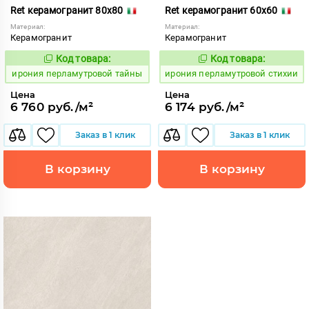
Ret керамогранит 80x80
Ret керамогранит 60x60
Материал:
Материал:
Керамогранит
Керамогранит
Код товара:
Код товара:
1102726
1102723
Код:
Код:
ирония перламутровой тайны
ирония перламутровой стихии
Цена
Цена
6 760 руб./м²
6 174 руб./м²
Заказ в 1 клик
Заказ в 1 клик
В корзину
В корзину