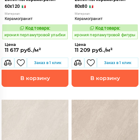
60x120
80x80
Материал:
Материал:
Керамогранит
Керамогранит
Код товара:
Код товара:
1102736
1102740
Код:
Код:
ирония перламутровой улыбки
ирония перламутровой фигуры
Цена
Цена
11 617 руб./м²
11 209 руб./м²
Заказ в 1 клик
Заказ в 1 клик
В корзину
В корзину