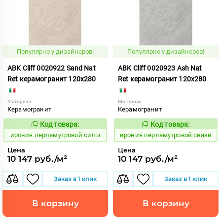
Популярно у дизайнеров!
Популярно у дизайнеров!
ABK Cliff 0020922 Sand Nat
ABK Cliff 0020923 Ash Nat
Ret керамогранит 120x280
Ret керамогранит 120x280
Материал:
Материал:
Керамогранит
Керамогранит
Код товара:
Код товара:
1102713
1102711
Код:
Код:
ирония перламутровой силы
ирония перламутровой связи
Цена
Цена
10 147 руб./м²
10 147 руб./м²
Заказ в 1 клик
Заказ в 1 клик
В корзину
В корзину