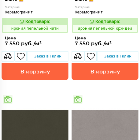
Материал:
Материал:
Керамогранит
Керамогранит
Код товара:
Код товара:
1102560
1102564
Код:
Код:
ирония пепельной нити
ирония пепельной орхидеи
Цена
Цена
7 550 руб./м²
7 550 руб./м²
Заказ в 1 клик
Заказ в 1 клик
В корзину
В корзину