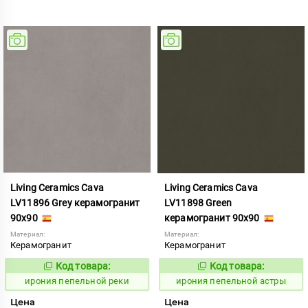
Living Ceramics Cava
Living Ceramics Cava
LV11896 Grey керамогранит
LV11898 Green
90x90
керамогранит 90x90
Материал:
Материал:
Керамогранит
Керамогранит
Код товара:
Код товара:
1102579
1102581
Код:
Код:
ирония пепельной реки
ирония пепельной астры
Цена
Цена