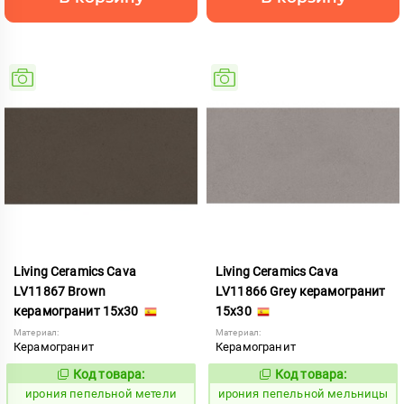
Living Ceramics Cava
Living Ceramics Cava
LV11867 Brown
LV11866 Grey керамогранит
керамогранит 15x30
15x30
Материал:
Материал:
Керамогранит
Керамогранит
Код товара:
Код товара:
1102550
1102549
Код:
Код:
ирония пепельной метели
ирония пепельной мельницы