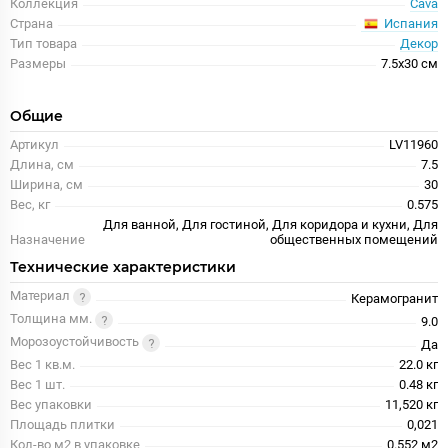
Коллекция
Cava
Испания
Страна
Тип товара
Декор
Размеры
7.5x30 см
Общие
Артикул
LV11960
Длина, см
7.5
Ширина, см
30
Вес, кг
0.575
Для ванной, Для гостиной, Для коридора и кухни, Для
Назначение
общественных помещений
Технические характеристики
Материал
Керамогранит
Толщина мм.
9.0
Морозоустойчивость
Да
Вес 1 кв.м.
22.0 кг
Вес 1 шт.
0.48 кг
Вес упаковки
11,520 кг
Площадь плитки
0,021
Кол-во м2 в упаковке
0.552 м2