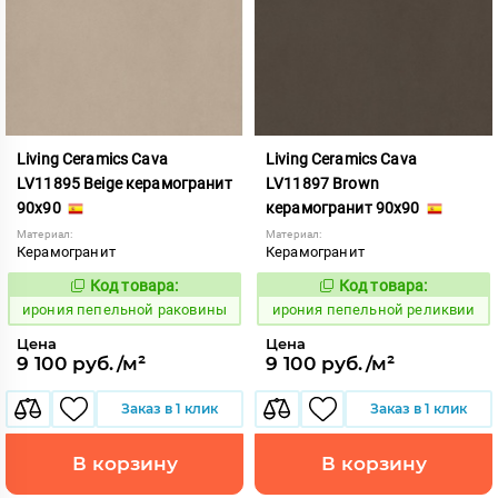
Living Ceramics Cava
Living Ceramics Cava
LV11895 Beige керамогранит
LV11897 Brown
90x90
керамогранит 90x90
Материал:
Материал:
Керамогранит
Керамогранит
Код товара:
Код товара:
1102578
1102580
Код:
Код:
ирония пепельной раковины
ирония пепельной реликвии
Цена
Цена
9 100 руб./м²
9 100 руб./м²
Заказ в 1 клик
Заказ в 1 клик
В корзину
В корзину