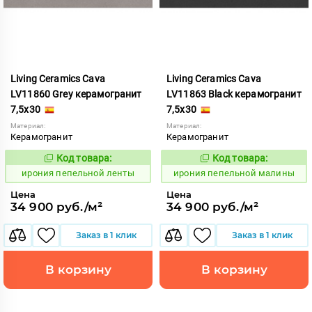
Living Ceramics Cava
Living Ceramics Cava
LV11860 Grey керамогранит
LV11863 Black керамогранит
7,5x30
7,5x30
Материал:
Материал:
Керамогранит
Керамогранит
Код товара:
Код товара:
1102543
1102546
Код:
Код:
ирония пепельной ленты
ирония пепельной малины
Цена
Цена
34 900 руб./м²
34 900 руб./м²
Заказ в 1 клик
Заказ в 1 клик
В корзину
В корзину