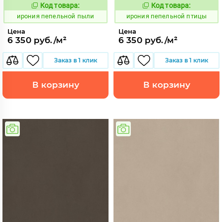
Код товара:
Код товара:
1102576
1102573
Код:
Код:
ирония пепельной пыли
ирония пепельной птицы
Цена
Цена
6 350 руб./м²
6 350 руб./м²
Заказ в 1 клик
Заказ в 1 клик
В корзину
В корзину