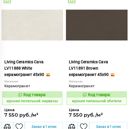
Living Ceramics Cava
Living Ceramics Cava
LV11888 White
LV11891 Brown
керамогранит 45x90
керамогранит 45x90
Материал:
Материал:
Керамогранит
Керамогранит
Код товара:
Код товара:
1102559
1102562
Код:
Код:
ирония пепельной нирваны
ирония пепельной обители
Цена
Цена
7 550 руб./м²
7 550 руб./м²
Заказ в 1 клик
Заказ в 1 клик