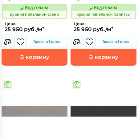
Код товара:
Код товара:
1102565
1102566
Код:
Код:
ирония пепельной осени
ирония пепельной палитры
Цена
Цена
25 950 руб./м²
25 950 руб./м²
Заказ в 1 клик
Заказ в 1 клик
В корзину
В корзину