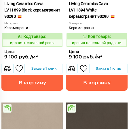
Living Ceramics Cava
Living Ceramics Cava
LV11899 Black керамогранит
LV11894 White
90x90
керамогранит 90x90
Материал:
Материал:
Керамогранит
Керамогранит
Код товара:
Код товара:
1102582
1102577
Код:
Код:
ирония пепельной росы
ирония пепельной радости
Цена
Цена
9 100 руб./м²
9 100 руб./м²
Заказ в 1 клик
Заказ в 1 клик
В корзину
В корзину