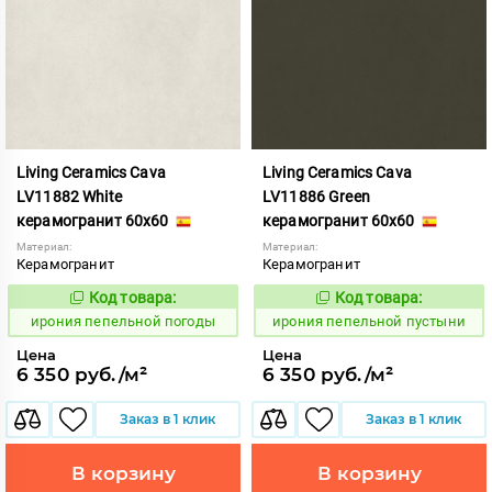
Living Ceramics Cava
Living Ceramics Cava
LV11882 White
LV11886 Green
керамогранит 60x60
керамогранит 60x60
Материал:
Материал:
Керамогранит
Керамогранит
Код товара:
Код товара:
1102571
1102575
Код:
Код:
ирония пепельной погоды
ирония пепельной пустыни
Цена
Цена
6 350 руб./м²
6 350 руб./м²
Заказ в 1 клик
Заказ в 1 клик
В корзину
В корзину