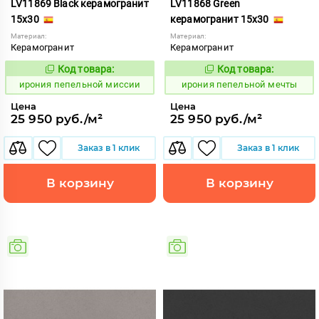
LV11869 Black керамогранит
LV11868 Green
15x30
керамогранит 15x30
Материал:
Материал:
Керамогранит
Керамогранит
Код товара:
Код товара:
1102552
1102551
Код:
Код:
ирония пепельной миссии
ирония пепельной мечты
Цена
Цена
25 950 руб./м²
25 950 руб./м²
Заказ в 1 клик
Заказ в 1 клик
В корзину
В корзину