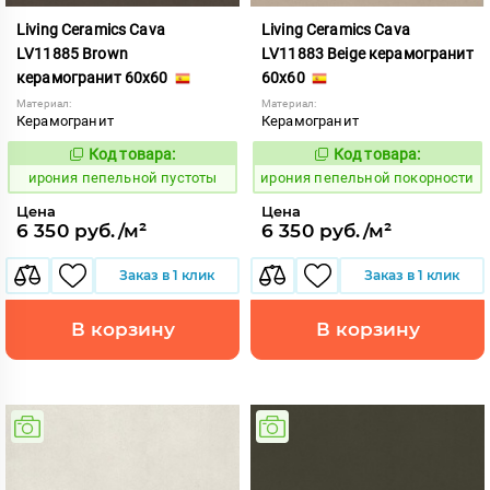
Living Ceramics Cava
Living Ceramics Cava
LV11885 Brown
LV11883 Beige керамогранит
керамогранит 60x60
60x60
Материал:
Материал:
Керамогранит
Керамогранит
Код товара:
Код товара:
1102574
1102572
Код:
Код:
ирония пепельной пустоты
ирония пепельной покорности
Цена
Цена
6 350 руб./м²
6 350 руб./м²
Заказ в 1 клик
Заказ в 1 клик
В корзину
В корзину