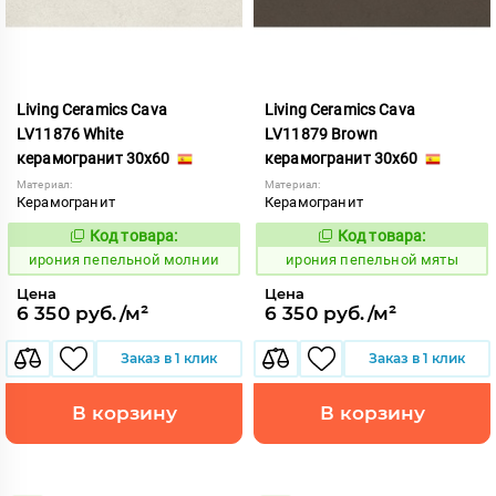
Living Ceramics Cava
Living Ceramics Cava
LV11876 White
LV11879 Brown
керамогранит 30x60
керамогранит 30x60
Материал:
Материал:
Керамогранит
Керамогранит
Код товара:
Код товара:
1102553
1102556
Код:
Код:
ирония пепельной молнии
ирония пепельной мяты
Цена
Цена
6 350 руб./м²
6 350 руб./м²
Заказ в 1 клик
Заказ в 1 клик
В корзину
В корзину