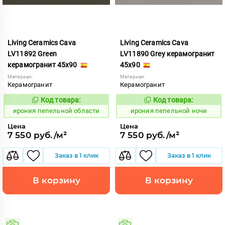
Living Ceramics Cava
Living Ceramics Cava
LV11892 Green
LV11890 Grey керамогранит
керамогранит 45x90
45x90
Материал:
Материал:
Керамогранит
Керамогранит
Код товара:
Код товара:
1102563
1102561
Код:
Код:
ирония пепельной области
ирония пепельной ночи
Цена
Цена
7 550 руб./м²
7 550 руб./м²
Заказ в 1 клик
Заказ в 1 клик
В корзину
В корзину