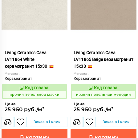
Living Ceramics Cava
Living Ceramics Cava
LV11864 White
LV11865 Beige керамогранит
керамогранит 15x30
15x30
Материал:
Материал:
Керамогранит
Керамогранит
Код товара:
Код товара:
1102547
1102548
Код:
Код:
ирония пепельной маски
ирония пепельной мелодии
Цена
Цена
25 950 руб./м²
25 950 руб./м²
Заказ в 1 клик
Заказ в 1 клик
В корзину
В корзину