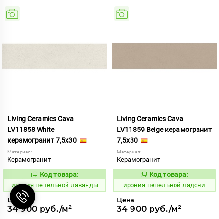
Living Ceramics Cava
Living Ceramics Cava
LV11858 White
LV11859 Beige керамогранит
керамогранит 7,5x30
7,5x30
Материал:
Материал:
Керамогранит
Керамогранит
Код товара:
Код товара:
1102541
1102542
Код:
Код:
ирония пепельной лаванды
ирония пепельной ладони
Цена
Цена
34 900 руб./м²
34 900 руб./м²