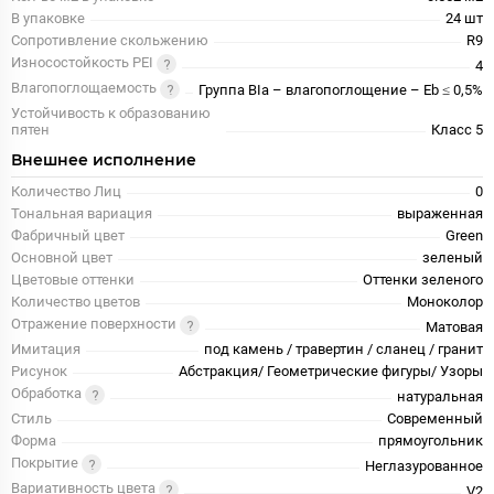
В упаковке
24 шт
Сопротивление скольжению
R9
Износостойкость PEI
4
Влагопоглощаемость
Группа BIa – влагопоглощение – Eb ≤ 0,5%
Устойчивость к образованию
пятен
Класс 5
Внешнее исполнение
Количество Лиц
0
Тональная вариация
выраженная
Фабричный цвет
Green
Основной цвет
зеленый
Цветовые оттенки
Оттенки зеленого
Количество цветов
Моноколор
Отражение поверхности
Матовая
Имитация
под камень / травертин / сланец / гранит
Рисунок
Абстракция/ Геометрические фигуры/ Узоры
Обработка
натуральная
Стиль
Современный
Форма
прямоугольник
Покрытие
Неглазурованное
Вариативность цвета
V2