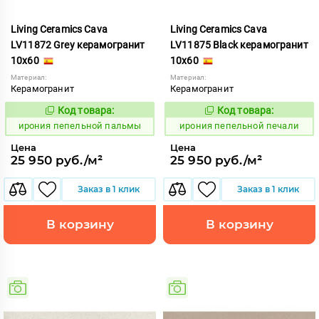
Living Ceramics Cava
Living Ceramics Cava
LV11872 Grey керамогранит
LV11875 Black керамогранит
10x60
10x60
Материал:
Материал:
Керамогранит
Керамогранит
Код товара:
Код товара:
1102567
1102570
Код:
Код:
ирония пепельной пальмы
ирония пепельной печали
Цена
Цена
25 950 руб./м²
25 950 руб./м²
Заказ в 1 клик
Заказ в 1 клик
В корзину
В корзину