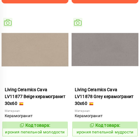
Living Ceramics Cava
Living Ceramics Cava
LV11877 Beige керамогранит
LV11878 Grey керамогранит
30x60
30x60
Материал:
Материал:
Керамогранит
Керамогранит
Код товара:
Код товара:
1102554
1102555
Код:
Код:
ирония пепельной молодости
ирония пепельной мудрости