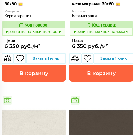
30x60
керамогранит 30x60
Материал:
Материал:
Керамогранит
Керамогранит
Код товара:
Код товара:
1102558
1102557
Код:
Код:
ирония пепельной нежности
ирония пепельной надежды
Цена
Цена
6 350 руб./м²
6 350 руб./м²
Заказ в 1 клик
Заказ в 1 клик
В корзину
В корзину