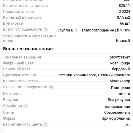
Количество кг. в палетте
825.11
Площадь плитки
0,0024
Кол-во м2 в упаковке
0.15 м2
В упаковке
66 шт
Влагопоглощаемость
Группа BIII – влагопоглощение Eb > 10%
Устойчивость к образованию
пятен
Класс 5
Внешнее исполнение
Тональная вариация
отсутствует
Фабричный цвет
Roan Rouge
Основной цвет
бордовый
Цветовые оттенки
Оттенки коричневого, Оттенки красного
Количество цветов
Моноколор
Отражение поверхности
Глянцевая
Имитация
ничего
Рисунок
Без рисунка
Обработка
полированная
Стиль
Современный
Форма
прямоугольник
Вариативность цвета
V1