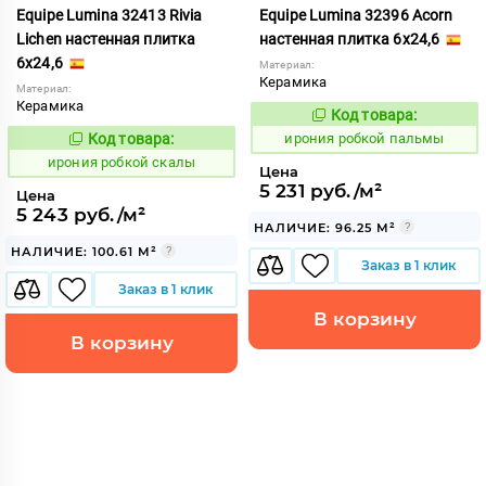
Equipe Lumina 32413 Rivia
Equipe Lumina 32396 Acorn
Lichen настенная плитка
настенная плитка 6x24,6
6x24,6
Материал:
Керамика
Материал:
Керамика
Код товара:
1103567
Код:
Код товара:
ирония робкой пальмы
1103591
Код:
ирония робкой скалы
Цена
5 231 руб./м²
Цена
5 243 руб./м²
НАЛИЧИЕ: 96.25 М²
НАЛИЧИЕ: 100.61 М²
Заказ в 1 клик
Заказ в 1 клик
В корзину
В корзину