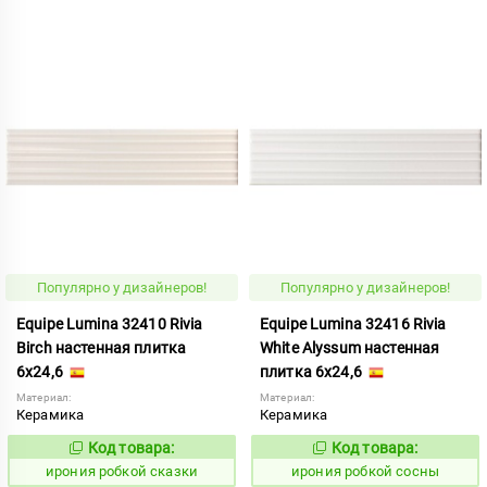
Популярно у дизайнеров!
Популярно у дизайнеров!
Equipe Lumina 32410 Rivia
Equipe Lumina 32416 Rivia
Birch настенная плитка
White Alyssum настенная
6x24,6
плитка 6x24,6
Материал:
Материал:
Керамика
Керамика
Код товара:
Код товара:
1103590
1103597
Код:
Код:
ирония робкой сказки
ирония робкой сосны