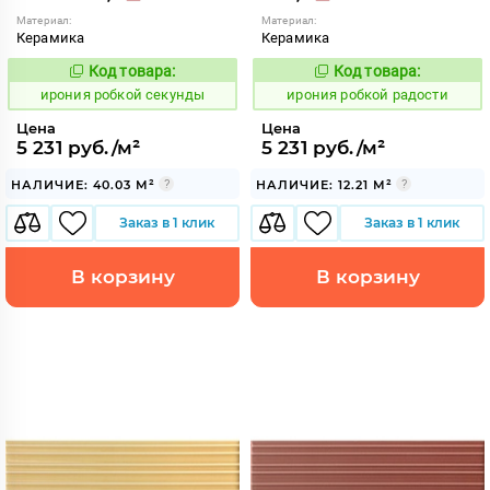
Материал:
Материал:
Керамика
Керамика
Код товара:
Код товара:
1103587
1103577
Код:
Код:
ирония робкой секунды
ирония робкой радости
Цена
Цена
5 231 руб./м²
5 231 руб./м²
НАЛИЧИЕ: 40.03 М²
НАЛИЧИЕ: 12.21 М²
Заказ в 1 клик
Заказ в 1 клик
В корзину
В корзину