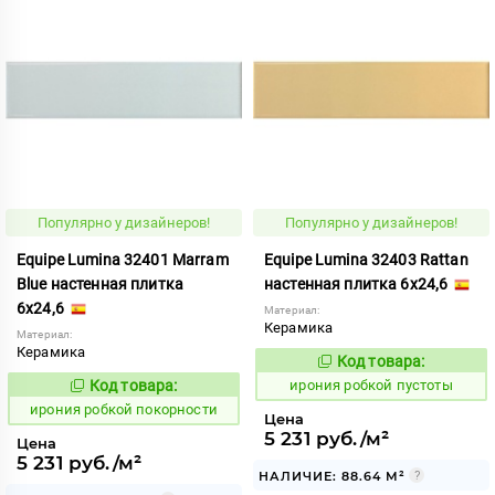
Популярно у дизайнеров!
Популярно у дизайнеров!
Equipe Lumina 32401 Marram
Equipe Lumina 32403 Rattan
Blue настенная плитка
настенная плитка 6x24,6
6x24,6
Материал:
Керамика
Материал:
Керамика
Код товара:
1103574
Код:
Код товара:
ирония робкой пустоты
1103572
Код:
ирония робкой покорности
Цена
5 231 руб./м²
Цена
5 231 руб./м²
НАЛИЧИЕ: 88.64 М²