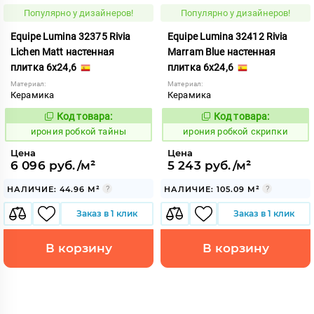
Популярно у дизайнеров!
Популярно у дизайнеров!
Equipe Lumina 32375 Rivia
Equipe Lumina 32412 Rivia
Lichen Matt настенная
Marram Blue настенная
плитка 6x24,6
плитка 6x24,6
Материал:
Материал:
Керамика
Керамика
Код товара:
Код товара:
1103601
1103592
Код:
Код:
ирония робкой тайны
ирония робкой скрипки
Цена
Цена
6 096 руб./м²
5 243 руб./м²
НАЛИЧИЕ: 44.96 М²
НАЛИЧИЕ: 105.09 М²
Заказ в 1 клик
Заказ в 1 клик
В корзину
В корзину