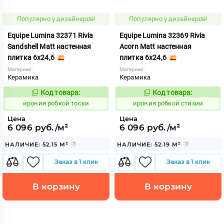
Популярно у дизайнеров!
Популярно у дизайнеров!
Equipe Lumina 32371 Rivia
Equipe Lumina 32369 Rivia
Sandshell Matt настенная
Acorn Matt настенная
плитка 6x24,6
плитка 6x24,6
Материал:
Материал:
Керамика
Керамика
Код товара:
Код товара:
1103606
1103598
Код:
Код:
ирония робкой тоски
ирония робкой стихии
Цена
Цена
6 096 руб./м²
6 096 руб./м²
НАЛИЧИЕ: 52.15 М²
НАЛИЧИЕ: 52.19 М²
Заказ в 1 клик
Заказ в 1 клик
В корзину
В корзину