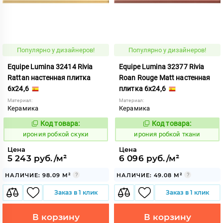
Популярно у дизайнеров!
Популярно у дизайнеров!
Equipe Lumina 32414 Rivia
Equipe Lumina 32377 Rivia
Rattan настенная плитка
Roan Rouge Matt настенная
6x24,6
плитка 6x24,6
Материал:
Материал:
Керамика
Керамика
Код товара:
Код товара:
1103594
1103605
Код:
Код:
ирония робкой скуки
ирония робкой ткани
Цена
Цена
5 243 руб./м²
6 096 руб./м²
НАЛИЧИЕ: 98.09 М²
НАЛИЧИЕ: 49.08 М²
Заказ в 1 клик
Заказ в 1 клик
В корзину
В корзину