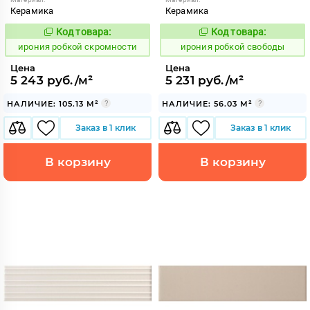
Керамика
Керамика
Код товара:
Код товара:
1103593
1103585
Код:
Код:
ирония робкой скромности
ирония робкой свободы
Цена
Цена
5 243 руб./м²
5 231 руб./м²
НАЛИЧИЕ: 105.13 М²
НАЛИЧИЕ: 56.03 М²
Заказ в 1 клик
Заказ в 1 клик
В корзину
В корзину