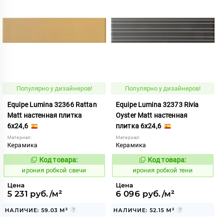
Популярно у дизайнеров!
Популярно у дизайнеров!
Equipe Lumina 32366 Rattan
Equipe Lumina 32373 Rivia
Matt настенная плитка
Oyster Matt настенная
6x24,6
плитка 6x24,6
Материал:
Материал:
Керамика
Керамика
Код товара:
Код товара:
1103584
1103603
Код:
Код:
ирония робкой свечи
ирония робкой тени
Цена
Цена
5 231 руб./м²
6 096 руб./м²
НАЛИЧИЕ: 59.03 М²
НАЛИЧИЕ: 52.15 М²