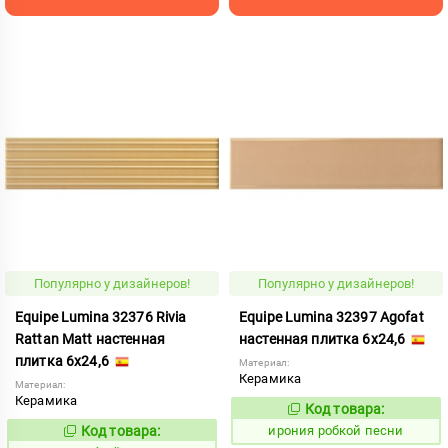
Популярно у дизайнеров!
Популярно у дизайнеров!
Equipe Lumina 32376 Rivia
Equipe Lumina 32397 Agofat
Rattan Matt настенная
настенная плитка 6x24,6
плитка 6x24,6
Материал:
Керамика
Материал:
Керамика
Код товара:
1103569
Код:
Код товара:
ирония робкой песни
1103604
Код: