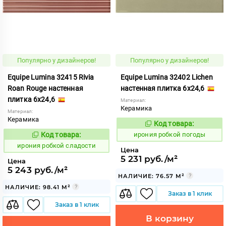
Популярно у дизайнеров!
Популярно у дизайнеров!
Equipe Lumina 32415 Rivia
Equipe Lumina 32402 Lichen
Roan Rouge настенная
настенная плитка 6x24,6
плитка 6x24,6
Материал:
Керамика
Материал:
Керамика
Код товара:
1103571
Код:
Код товара:
ирония робкой погоды
1103595
Код:
ирония робкой сладости
Цена
5 231 руб./м²
Цена
5 243 руб./м²
НАЛИЧИЕ: 76.57 М²
НАЛИЧИЕ: 98.41 М²
Заказ в 1 клик
Заказ в 1 клик
В корзину