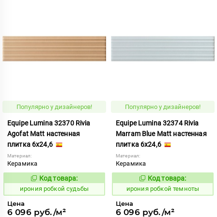
Популярно у дизайнеров!
Популярно у дизайнеров!
Equipe Lumina 32370 Rivia
Equipe Lumina 32374 Rivia
Agofat Matt настенная
Marram Blue Matt настенная
плитка 6x24,6
плитка 6x24,6
Материал:
Материал:
Керамика
Керамика
Код товара:
Код товара:
1103599
1103602
Код:
Код:
ирония робкой судьбы
ирония робкой темноты
Цена
Цена
6 096 руб./м²
6 096 руб./м²