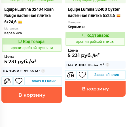
Equipe Lumina 32404 Roan
Equipe Lumina 32400 Oyster
Rouge настенная плитка
настенная плитка 6x24,6
6x24,6
Материал:
Керамика
Материал:
Керамика
Код товара:
1103573
Код:
Код товара:
ирония робкой птицы
1103575
Код:
ирония робкой пустыни
Цена
5 231 руб./м²
Цена
5 231 руб./м²
НАЛИЧИЕ: 116.64 М²
НАЛИЧИЕ: 99.56 М²
Заказ в 1 клик
Заказ в 1 клик
В корзину
В корзину