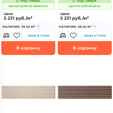
Код товара:
Код товара:
1103583
1103579
Код:
Код:
ирония робкой свежести
ирония робкой реки
Цена
Цена
5 231 руб./м²
5 231 руб./м²
НАЛИЧИЕ: 59.02 М²
НАЛИЧИЕ: 59.02 М²
Заказ в 1 клик
Заказ в 1 клик
В корзину
В корзину