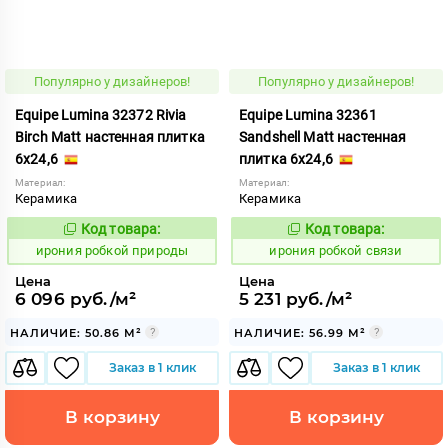
Популярно у дизайнеров!
Популярно у дизайнеров!
Equipe Lumina 32372 Rivia
Equipe Lumina 32361
Birch Matt настенная плитка
Sandshell Matt настенная
6x24,6
плитка 6x24,6
Материал:
Материал:
Керамика
Керамика
Код товара:
Код товара:
1103600
1103586
Код:
Код:
ирония робкой природы
ирония робкой связи
Цена
Цена
6 096 руб./м²
5 231 руб./м²
НАЛИЧИЕ: 50.86 М²
НАЛИЧИЕ: 56.99 М²
Заказ в 1 клик
Заказ в 1 клик
В корзину
В корзину