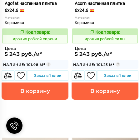
Agofat настенная плитка
Acorn настенная плитка
6x24,6
6x24,6
Материал:
Материал:
Керамика
Керамика
Код товара:
Код товара:
1103589
1103588
Код:
Код:
ирония робкой сирени
ирония робкой силы
Цена
Цена
5 243 руб./м²
5 243 руб./м²
НАЛИЧИЕ: 101.98 М²
НАЛИЧИЕ: 101.25 М²
Заказ в 1 клик
Заказ в 1 клик
В корзину
В корзину