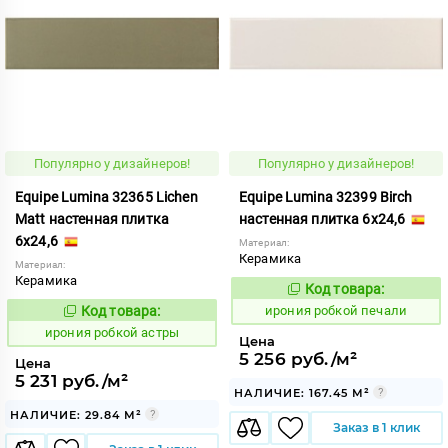
Популярно у дизайнеров!
Популярно у дизайнеров!
Equipe Lumina 32365 Lichen
Equipe Lumina 32399 Birch
Matt настенная плитка
настенная плитка 6x24,6
6x24,6
Материал:
Керамика
Материал:
Керамика
Код товара:
1103570
Код:
Код товара:
ирония робкой печали
1103581
Код:
ирония робкой астры
Цена
5 256 руб./м²
Цена
5 231 руб./м²
НАЛИЧИЕ: 167.45 М²
НАЛИЧИЕ: 29.84 М²
Заказ в 1 клик