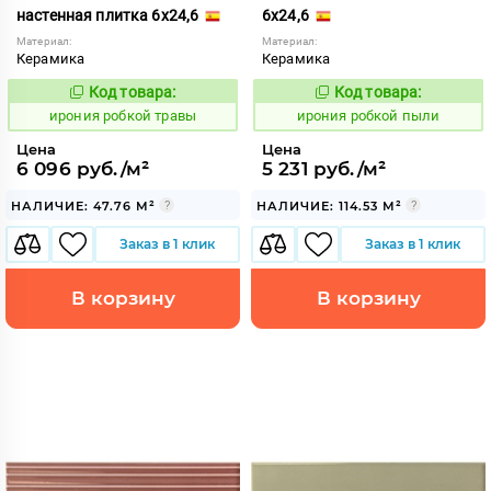
настенная плитка 6x24,6
6x24,6
Материал:
Материал:
Керамика
Керамика
Код товара:
Код товара:
1103607
1103576
Код:
Код:
ирония робкой травы
ирония робкой пыли
Цена
Цена
6 096 руб./м²
5 231 руб./м²
НАЛИЧИЕ: 47.76 М²
НАЛИЧИЕ: 114.53 М²
Заказ в 1 клик
Заказ в 1 клик
В корзину
В корзину