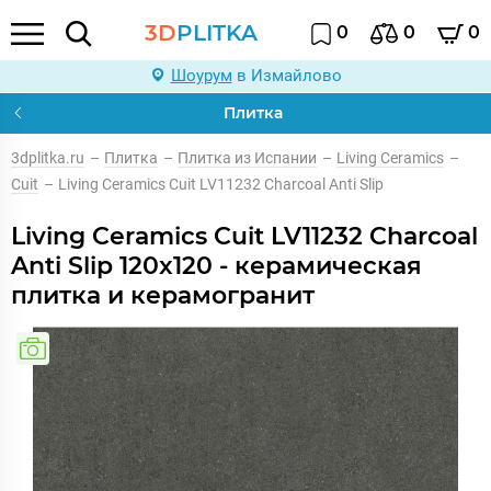
3D
PLITKA
0
0
0
Шоурум
в Измайлово
Плитка
3dplitka.ru
–
Плитка
–
Плитка из Испании
–
Living Ceramics
–
Cuit
–
Living Ceramics Cuit LV11232 Charcoal Anti Slip
Living Ceramics Cuit LV11232 Charcoal
Anti Slip 120x120 - керамическая
плитка и керамогранит