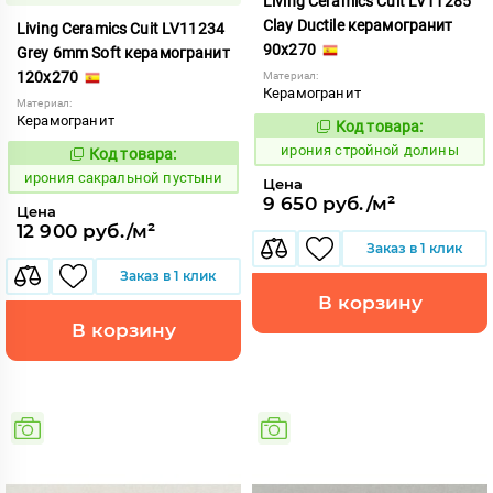
Living Ceramics Cuit LV11285
Clay Ductile керамогранит
Living Ceramics Cuit LV11234
90x270
Grey 6mm Soft керамогранит
120x270
Материал:
Керамогранит
Материал:
Керамогранит
Код товара:
1104896
Код:
ирония стройной долины
Код товара:
1103825
Код:
ирония сакральной пустыни
Цена
9 650 руб./м²
Цена
12 900 руб./м²
Заказ в 1 клик
Заказ в 1 клик
В корзину
В корзину