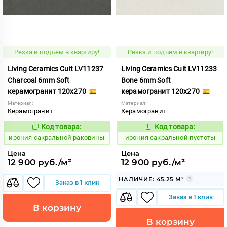
Резка и подъем в квартиру!
Резка и подъем в квартиру!
Living Ceramics Cuit LV11237
Living Ceramics Cuit LV11233
Charcoal 6mm Soft
Bone 6mm Soft
керамогранит 120x270
керамогранит 120x270
Материал:
Материал:
Керамогранит
Керамогранит
Код товара:
Код товара:
1103828
1103824
Код:
Код:
ирония сакральной раковины
ирония сакральной пустоты
Цена
Цена
12 900 руб./м²
12 900 руб./м²
НАЛИЧИЕ: 45.25 М²
Заказ в 1 клик
Заказ в 1 клик
В корзину
В корзину