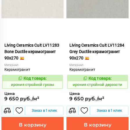
Living Ceramics Cuit LV11283
Living Ceramics Cuit LV11284
Bone Ductile керамогранит
Grey Ductile керамогранит
90x270
90x270
Материал:
Материал:
Керамогранит
Керамогранит
Код товара:
Код товара:
1104894
1104895
Код:
Код:
ирония стройной грозы
ирония стройной дерзости
Цена
Цена
9 650 руб./м²
9 650 руб./м²
Заказ в 1 клик
Заказ в 1 клик
В корзину
В корзину