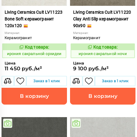
Living Ceramics Cuit LV11223
Living Ceramics Cuit LV11220
Bone Soft керамогранит
Clay Anti Slip керамогранит
120x120
90x90
Материал:
Материал:
Керамогранит
Керамогранит
Код товара:
Код товара:
1103814
1103811
Код:
Код:
ирония сакральной орхидеи
ирония сакральной ночи
Цена
Цена
11 450 руб./м²
9 100 руб./м²
Заказ в 1 клик
Заказ в 1 клик
В корзину
В корзину