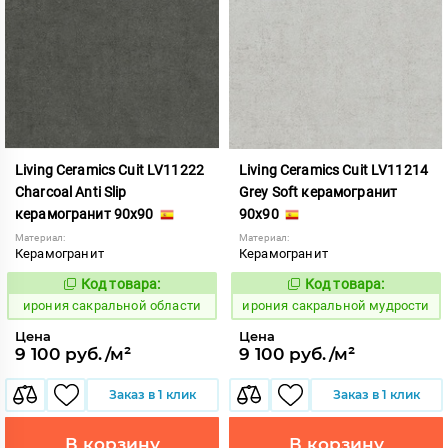
Living Ceramics Cuit LV11222
Living Ceramics Cuit LV11214
Charcoal Anti Slip
Grey Soft керамогранит
керамогранит 90x90
90x90
Материал:
Материал:
Керамогранит
Керамогранит
Код товара:
Код товара:
1103813
1103805
Код:
Код:
ирония сакральной области
ирония сакральной мудрости
Цена
Цена
9 100 руб./м²
9 100 руб./м²
Заказ в 1 клик
Заказ в 1 клик
В корзину
В корзину