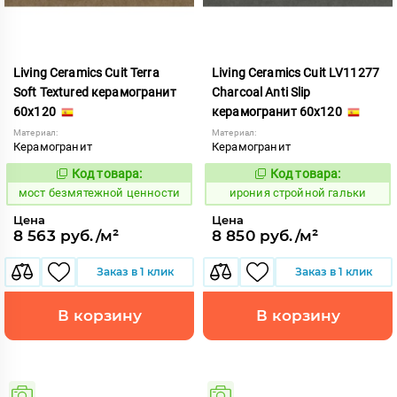
Living Ceramics Cuit Terra
Living Ceramics Cuit LV11277
Soft Textured керамогранит
Charcoal Anti Slip
60x120
керамогранит 60x120
Материал:
Материал:
Керамогранит
Керамогранит
Код товара:
Код товара:
1016242
1104890
Код:
Код:
мост безмятежной ценности
ирония стройной гальки
Цена
Цена
8 563 руб./м²
8 850 руб./м²
Заказ в 1 клик
Заказ в 1 клик
В корзину
В корзину