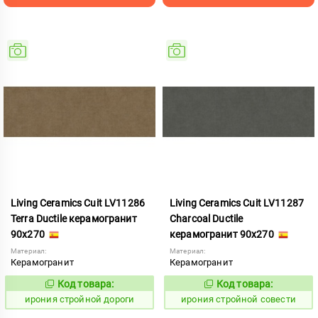
Living Ceramics Cuit LV11286
Living Ceramics Cuit LV11287
Terra Ductile керамогранит
Charcoal Ductile
90x270
керамогранит 90x270
Материал:
Материал:
Керамогранит
Керамогранит
Код товара:
Код товара:
1104897
1104898
Код:
Код:
ирония стройной дороги
ирония стройной совести