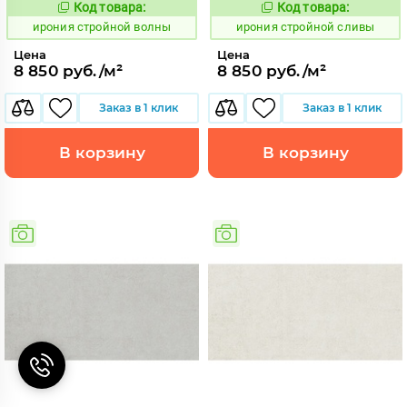
Код товара:
Код товара:
1104887
1104886
Код:
Код:
ирония стройной волны
ирония стройной сливы
Цена
Цена
8 850 руб./м²
8 850 руб./м²
Заказ в 1 клик
Заказ в 1 клик
В корзину
В корзину