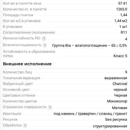
Кол-во в палетте кв.м.
57.41
Количество кг. в палетте
1265.0
Площадь плитки
1,44
Кол-во м2 в упаковке
1,44 м2
В упаковке
1 шт
Сопротивление скольжению
R11
Износостойкость PEI
4
Влагопоглощаемость
Группа BIa – влагопоглощение – Eb ≤ 0,5%
Устойчивость к образованию
пятен
Класс 5
Внешнее исполнение
Количество Лиц
9
Тональная вариация
выраженная
Фабричный цвет
Charcoal
Основной цвет
черный
Цветовые оттенки
Черная
Количество цветов
Моноколор
Отражение поверхности
Матовая
Имитация
под камень / травертин / сланец / гранит
Рисунок
Без рисунка
Обработка
структурированная