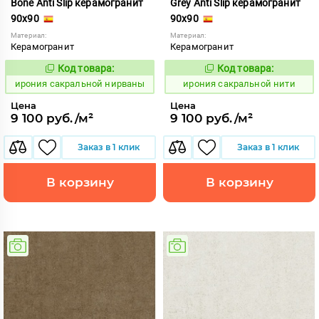
Bone Anti Slip керамогранит
Grey Anti Slip керамогранит
90x90
90x90
Материал:
Материал:
Керамогранит
Керамогранит
Код товара:
Код товара:
1103809
1103810
Код:
Код:
ирония сакральной нирваны
ирония сакральной нити
Цена
Цена
9 100 руб./м²
9 100 руб./м²
Заказ в 1 клик
Заказ в 1 клик
В корзину
В корзину