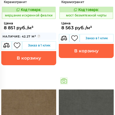
Керамогранит
Керамогранит
Код товара:
Код товара:
973364
1016245
Код:
Код:
мерцание искренной фиалки
мост безмятежной черты
Цена
Цена
8 851 руб./м²
8 563 руб./м²
НАЛИЧИЕ: 42.27 М²
Заказ в 1 клик
Заказ в 1 клик
В корзину
В корзину