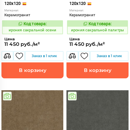
120x120
120x120
Материал:
Материал:
Керамогранит
Керамогранит
Код товара:
Код товара:
1103815
1103816
Код:
Код:
ирония сакральной осени
ирония сакральной палитры
Цена
Цена
11 450 руб./м²
11 450 руб./м²
Заказ в 1 клик
Заказ в 1 клик
В корзину
В корзину