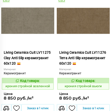
Living Ceramics Cuit LV11275
Living Ceramics Cuit LV11276
Clay Anti Slip керамогранит
Terra Anti Slip керамогранит
60x120
60x120
Материал:
Материал:
Керамогранит
Керамогранит
Код товара:
Код товара:
1104888
1104889
Код:
Код:
ирония стройной вселенной
ирония стройной вьюги
Цена
Цена
8 850 руб./м²
8 850 руб./м²
Заказ в 1 клик
Заказ в 1 клик