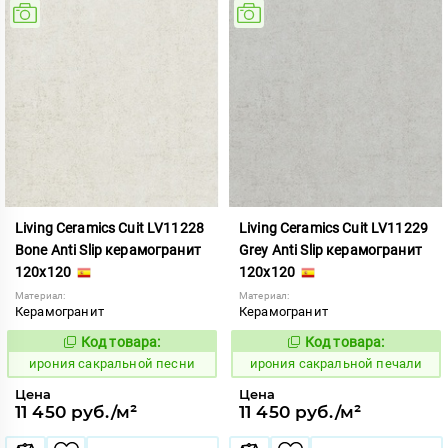
Living Ceramics Cuit LV11228
Living Ceramics Cuit LV11229
Bone Anti Slip керамогранит
Grey Anti Slip керамогранит
120x120
120x120
Материал:
Материал:
Керамогранит
Керамогранит
Код товара:
Код товара:
1103819
1103820
Код:
Код:
ирония сакральной песни
ирония сакральной печали
Цена
Цена
11 450 руб./м²
11 450 руб./м²