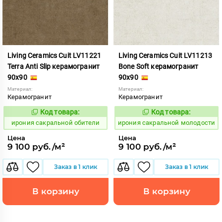
Living Ceramics Cuit LV11221
Living Ceramics Cuit LV11213
Terra Anti Slip керамогранит
Bone Soft керамогранит
90x90
90x90
Материал:
Материал:
Керамогранит
Керамогранит
Код товара:
Код товара:
1103812
1103804
Код:
Код:
ирония сакральной обители
ирония сакральной молодости
Цена
Цена
9 100 руб./м²
9 100 руб./м²
Заказ в 1 клик
Заказ в 1 клик
В корзину
В корзину