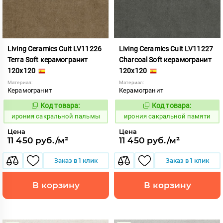
Living Ceramics Cuit LV11226
Living Ceramics Cuit LV11227
Terra Soft керамогранит
Charcoal Soft керамогранит
120x120
120x120
Материал:
Материал:
Керамогранит
Керамогранит
Код товара:
Код товара:
1103817
1103818
Код:
Код:
ирония сакральной пальмы
ирония сакральной памяти
Цена
Цена
11 450 руб./м²
11 450 руб./м²
Заказ в 1 клик
Заказ в 1 клик
В корзину
В корзину