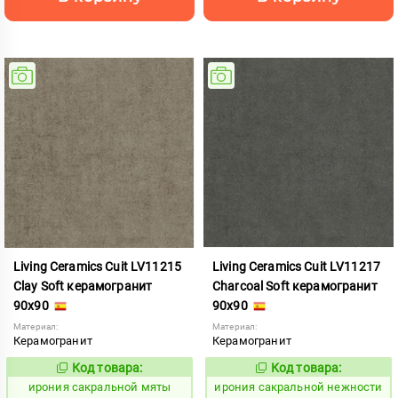
Living Ceramics Cuit LV11215
Living Ceramics Cuit LV11217
Clay Soft керамогранит
Charcoal Soft керамогранит
90x90
90x90
Материал:
Материал:
Керамогранит
Керамогранит
Код товара:
Код товара:
1103806
1103808
Код:
Код:
ирония сакральной мяты
ирония сакральной нежности