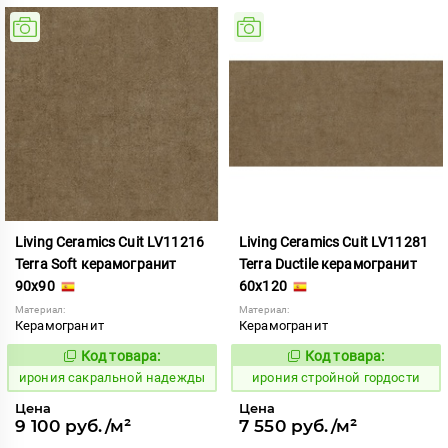
Living Ceramics Cuit LV11216
Living Ceramics Cuit LV11281
Terra Soft керамогранит
Terra Ductile керамогранит
90x90
60x120
Материал:
Материал:
Керамогранит
Керамогранит
Код товара:
Код товара:
1103807
1104893
Код:
Код:
ирония сакральной надежды
ирония стройной гордости
Цена
Цена
9 100 руб./м²
7 550 руб./м²