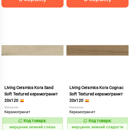
Living Ceramics Kora Sand
Living Ceramics Kora Cognac
Soft Textured керамогранит
Soft Textured керамогранит
20x120
20x120
Материал:
Материал:
Керамогранит
Керамогранит
Код товара:
Код товара:
972721
972720
Код:
Код:
мерцание зимней слезы
мерцание зимней сладости