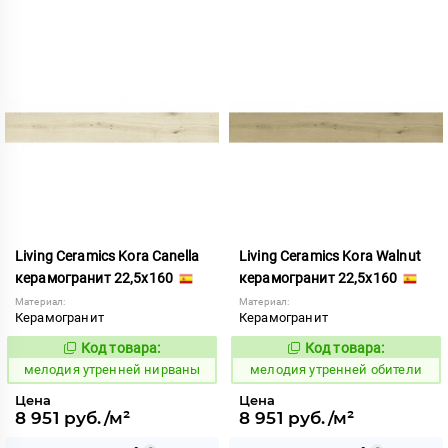
Living Ceramics Kora Canella
Living Ceramics Kora Walnut
керамогранит 22,5x160
керамогранит 22,5x160
Материал:
Материал:
Керамогранит
Керамогранит
Код товара:
Код товара:
966809
966812
Код:
Код:
мелодия утренней нирваны
мелодия утренней обители
Цена
Цена
8 951 руб./м²
8 951 руб./м²