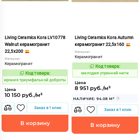
Living Ceramics Kora LV10778
Living Ceramics Kora Autumn
Walnut керамогранит
керамогранит 22,5x160
22,5x200
Материал:
Керамогранит
Материал:
Керамогранит
Код товара:
966810
Код:
Код товара:
мелодия утренней нити
1106872
Код:
ирония триумфальной доброты
Цена
8 951 руб./м²
Цена
10 150 руб./м²
НАЛИЧИЕ: 94.08 М²
Заказ в 1 клик
Заказ в 1 клик
В корзину
В корзину