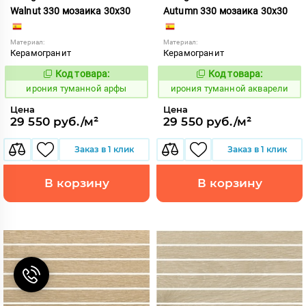
Walnut 330 мозаика 30x30
Autumn 330 мозаика 30x30
Материал:
Материал:
Керамогранит
Керамогранит
Код товара:
Код товара:
1106876
1106875
Код:
Код:
ирония туманной арфы
ирония туманной акварели
Цена
Цена
29 550 руб./м²
29 550 руб./м²
Заказ в 1 клик
Заказ в 1 клик
В корзину
В корзину