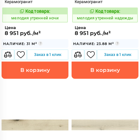
Керамогранит
Керамогранит
Код товара:
Код товара:
966811
966807
Код:
Код:
мелодия утренней ночи
мелодия утренней надежды
Цена
Цена
8 951 руб./м²
8 951 руб./м²
НАЛИЧИЕ: 31 М²
НАЛИЧИЕ: 23.88 М²
Заказ в 1 клик
Заказ в 1 клик
В корзину
В корзину