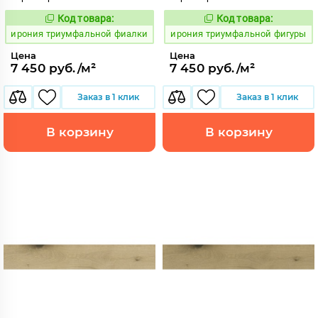
Код товара:
Код товара:
1106864
1106865
Код:
Код:
ирония триумфальной фиалки
ирония триумфальной фигуры
Цена
Цена
7 450 руб./м²
7 450 руб./м²
Заказ в 1 клик
Заказ в 1 клик
В корзину
В корзину