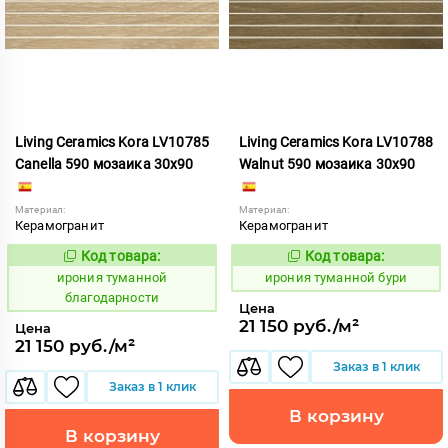
Living Ceramics Kora LV10785
Living Ceramics Kora LV10788
Canella 590 мозаика 30x90
Walnut 590 мозаика 30x90
Материал:
Материал:
Керамогранит
Керамогранит
Код товара:
Код товара:
1106878
1106880
Код:
Код:
ирония туманной
ирония туманной бури
благодарности
Цена
21 150 руб./м²
Цена
21 150 руб./м²
Заказ в 1 клик
Заказ в 1 клик
В корзину
В корзину