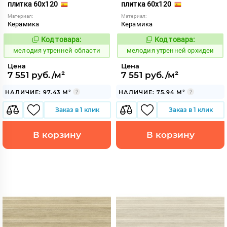
плитка 60x120
плитка 60x120
Материал:
Материал:
Керамика
Керамика
Код товара:
Код товара:
966813
966814
Код:
Код:
мелодия утренней области
мелодия утренней орхидеи
Цена
Цена
7 551 руб./м²
7 551 руб./м²
НАЛИЧИЕ: 97.43 М²
НАЛИЧИЕ: 75.94 М²
Заказ в 1 клик
Заказ в 1 клик
В корзину
В корзину