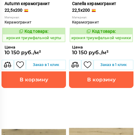
Autumn керамогранит
Canella керамогранит
22,5x200
22,5x200
Материал:
Материал:
Керамогранит
Керамогранит
Код товара:
Код товара:
1106870
1106869
Код:
Код:
ирония триумфальной черты
ирония триумфальной черники
Цена
Цена
10 150 руб./м²
10 150 руб./м²
Заказ в 1 клик
Заказ в 1 клик
В корзину
В корзину