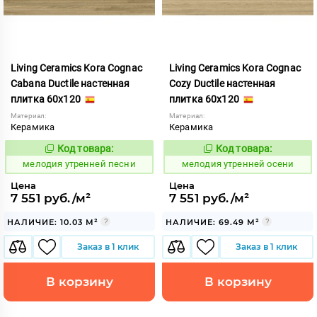
Living Ceramics Kora Cognac
Living Ceramics Kora Cognac
Cabana Ductile настенная
Cozy Ductile настенная
плитка 60x120
плитка 60x120
Материал:
Материал:
Керамика
Керамика
Код товара:
Код товара:
966819
966815
Код:
Код:
мелодия утренней песни
мелодия утренней осени
Цена
Цена
7 551 руб./м²
7 551 руб./м²
НАЛИЧИЕ: 10.03 М²
НАЛИЧИЕ: 69.49 М²
Заказ в 1 клик
Заказ в 1 клик
В корзину
В корзину