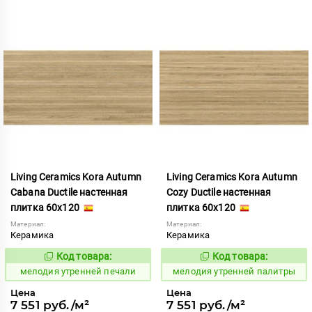
Living Ceramics Kora Autumn
Living Ceramics Kora Autumn
Cabana Ductile настенная
Cozy Ductile настенная
плитка 60x120
плитка 60x120
Материал:
Материал:
Керамика
Керамика
Код товара:
Код товара:
966820
966816
Код:
Код:
мелодия утренней печали
мелодия утренней палитры
Цена
Цена
7 551 руб./м²
7 551 руб./м²