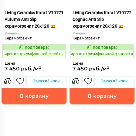
Living Ceramics Kora LV10771
Living Ceramics Kora LV10772
Autumn Anti Slip
Cognac Anti Slip
керамогранит 20x120
керамогранит 20x120
Материал:
Материал:
Керамогранит
Керамогранит
Код товара:
Код товара:
1106866
1106867
Код:
Код:
ирония триумфальной флейты
ирония триумфальной ценности
Цена
Цена
7 450 руб./м²
7 450 руб./м²
Заказ в 1 клик
Заказ в 1 клик
В корзину
В корзину