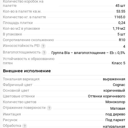
Количество коробок на
палетте
45 шт
Кол-во в палетте кв.м.
53.55
Количество кг. в палетте
1165.0
Площадь плитки
0,24
Кол-во м2 в упаковке
1,19 м2
В упаковке
5 шт
Сопротивление скольжению
R10
Износостойкость PEI
4
Влагопоглощаемость
Группа BIa – влагопоглощение – Eb ≤ 0,5%
Устойчивость к образованию
пятен
Класс 5
Внешнее исполнение
Тональная вариация
выраженная
Фабричный цвет
Cognac
Основной цвет
коричневый
Цветовые оттенки
Оттенки коричневого
Количество цветов
Моноколор
Отражение поверхности
Матовая
Имитация
под дерево
Рисунок
Под паркет
Обработка
натуральная