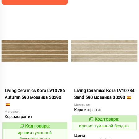
Living Ceramics Kora LV10786
Living Ceramics Kora LV10784
Autumn 590 мозаика 30x90
Sand 590 мозаика 30x90
Материал:
Керамогранит
Материал:
Керамогранит
Код товара:
1106877
Код:
Код товара:
ирония туманной бездны
1106879
Код:
ирония туманной
Цена
безмятежности