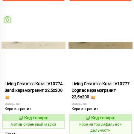
Living Ceramics Kora LV10774
Living Ceramics Kora LV10777
Sand керамогранит 22,5x200
Cognac керамогранит
22,5x200
Материал:
Материал:
Керамогранит
Керамогранит
Код товара:
Код товара:
1042047
1106871
Код:
Код:
мотив сиреневой маски
ирония триумфальной
дальности
Цена