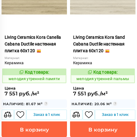
Living Ceramics Kora Canella
Living Ceramics Kora Sand
Cabana Ductile настенная
Cabana Ductile настенная
плитка 60x120
плитка 60x120
Материал:
Материал:
Керамика
Керамика
Код товара:
Код товара:
966818
966817
Код:
Код:
мелодия утренней памяти
мелодия утренней пальмы
Цена
Цена
7 551 руб./м²
7 551 руб./м²
НАЛИЧИЕ: 81.67 М²
НАЛИЧИЕ: 20.06 М²
Заказ в 1 клик
Заказ в 1 клик
В корзину
В корзину