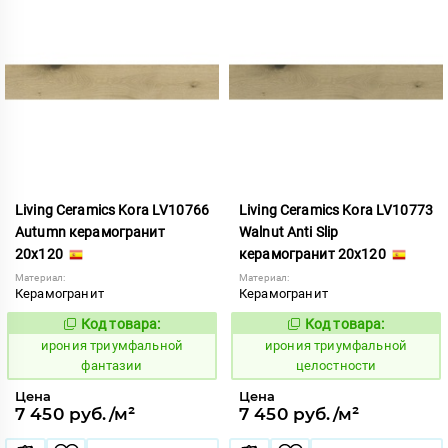
Living Ceramics Kora LV10766
Living Ceramics Kora LV10773
Autumn керамогранит
Walnut Anti Slip
20x120
керамогранит 20x120
Материал:
Материал:
Керамогранит
Керамогранит
Код товара:
Код товара:
1106862
1106868
Код:
Код:
ирония триумфальной
ирония триумфальной
фантазии
целостности
Цена
Цена
7 450 руб./м²
7 450 руб./м²