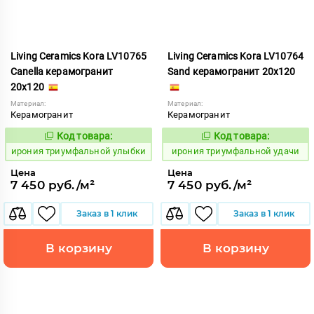
Living Ceramics Kora LV10765
Living Ceramics Kora LV10764
Canella керамогранит
Sand керамогранит 20x120
20x120
Материал:
Материал:
Керамогранит
Керамогранит
Код товара:
Код товара:
1106861
1106860
Код:
Код:
ирония триумфальной улыбки
ирония триумфальной удачи
Цена
Цена
7 450 руб./м²
7 450 руб./м²
Заказ в 1 клик
Заказ в 1 клик
В корзину
В корзину