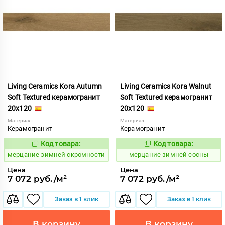
Living Ceramics Kora Autumn
Living Ceramics Kora Walnut
Soft Textured керамогранит
Soft Textured керамогранит
20x120
20x120
Материал:
Материал:
Керамогранит
Керамогранит
Код товара:
Код товара:
972718
972722
Код:
Код:
мерцание зимней скромности
мерцание зимней сосны
Цена
Цена
7 072 руб./м²
7 072 руб./м²
Заказ в 1 клик
Заказ в 1 клик
В корзину
В корзину