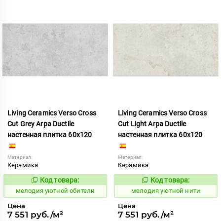
Living Ceramics Verso Cross
Living Ceramics Verso Cross
Cut Grey Arpa Ductile
Cut Light Arpa Ductile
настенная плитка 60x120
настенная плитка 60x120
Материал:
Материал:
Керамика
Керамика
Код товара:
Код товара:
966937
966935
Код:
Код:
мелодия уютной обители
мелодия уютной нити
Цена
Цена
7 551 руб./м²
7 551 руб./м²