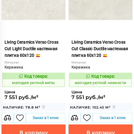
Living Ceramics Verso Cross
Living Ceramics Verso Cross
Cut Light Ductile настенная
Cut Classic Ductile настенная
плитка 60x120
плитка 60x120
Материал:
Материал:
Керамика
Керамика
Код товара:
Код товара:
966931
966933
Код:
Код:
мелодия уютной мяты
мелодия уютной нежности
Цена
Цена
7 551 руб./м²
7 551 руб./м²
НАЛИЧИЕ: 78.8 М²
НАЛИЧИЕ: 102.45 М²
Заказ в 1 клик
Заказ в 1 клик
В корзину
В корзину