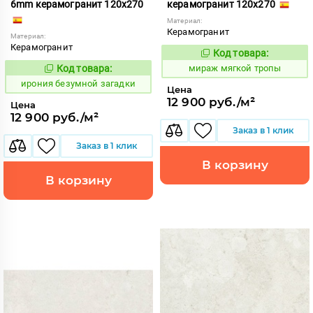
6mm керамогранит 120x270
керамогранит 120x270
Материал:
Керамогранит
Материал:
Керамогранит
Код товара:
992108
Код:
Код товара:
мираж мягкой тропы
1108527
Код:
ирония безумной загадки
Цена
12 900 руб./м²
Цена
12 900 руб./м²
Заказ в 1 клик
Заказ в 1 клик
В корзину
В корзину