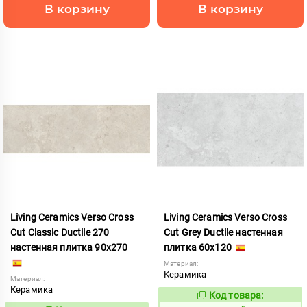
В корзину
В корзину
Living Ceramics Verso Cross
Living Ceramics Verso Cross
Cut Classic Ductile 270
Cut Grey Ductile настенная
настенная плитка 90x270
плитка 60x120
Материал:
Керамика
Материал:
Керамика
Код товара:
966934
Код: