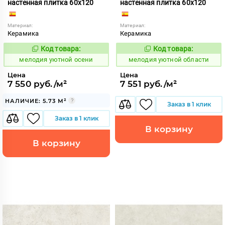
настенная плитка 60x120
настенная плитка 60x120
Материал:
Материал:
Керамика
Керамика
Код товара:
Код товара:
966940
966938
Код:
Код:
мелодия уютной осени
мелодия уютной области
Цена
Цена
7 550 руб./м²
7 551 руб./м²
НАЛИЧИЕ: 5.73 М²
Заказ в 1 клик
Заказ в 1 клик
В корзину
В корзину