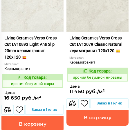
Living Ceramics Verso Cross
Living Ceramics Verso Cross
Cut LV10893 Light Anti Slip
Cut LV12079 Classic Natural
20mm керамогранит
керамогранит 120x120
120x120
Материал:
Керамогранит
Материал:
Керамогранит
Код товара:
1108559
Код:
Код товара:
ирония безумной нирваны
1108525
Код:
ирония безумной жары
Цена
11 450 руб./м²
Цена
16 650 руб./м²
Заказ в 1 клик
Заказ в 1 клик
В корзину
В корзину