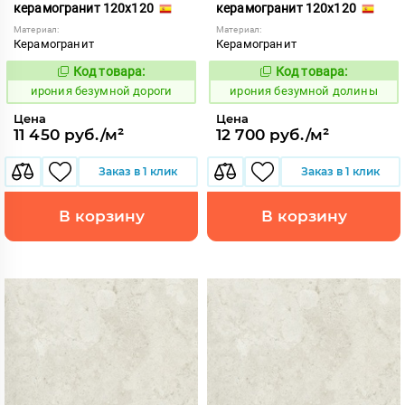
керамогранит 120x120
керамогранит 120x120
Материал:
Материал:
Керамогранит
Керамогранит
Код товара:
Код товара:
1108522
1108521
Код:
Код:
ирония безумной дороги
ирония безумной долины
Цена
Цена
11 450 руб./м²
12 700 руб./м²
Заказ в 1 клик
Заказ в 1 клик
В корзину
В корзину