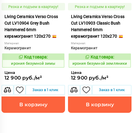
Резка и подъем в квартиру!
Резка и подъем в квартиру!
Living Ceramics Verso Cross
Living Ceramics Verso Cross
Cut LV10904 Grey Bush
Cut LV10903 Classic Bush
Hammered 6mm
Hammered 6mm
керамогранит 120x270
керамогранит 120x270
Материал:
Материал:
Керамогранит
Керамогранит
Код товара:
Код товара:
1108532
1108531
Код:
Код:
ирония безумной зимы
ирония безумной земляники
Цена
Цена
12 900 руб./м²
12 900 руб./м²
Заказ в 1 клик
Заказ в 1 клик
В корзину
В корзину