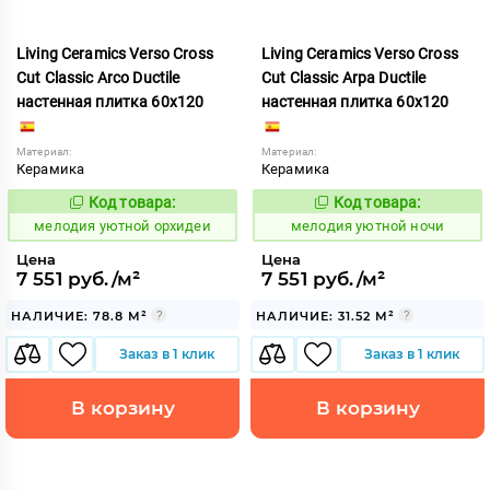
Living Ceramics Verso Cross
Living Ceramics Verso Cross
Cut Classic Arco Ductile
Cut Classic Arpa Ductile
настенная плитка 60x120
настенная плитка 60x120
Материал:
Материал:
Керамика
Керамика
Код товара:
Код товара:
966939
966936
Код:
Код:
мелодия уютной орхидеи
мелодия уютной ночи
Цена
Цена
7 551 руб./м²
7 551 руб./м²
НАЛИЧИЕ: 78.8 М²
НАЛИЧИЕ: 31.52 М²
Заказ в 1 клик
Заказ в 1 клик
В корзину
В корзину