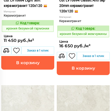
Cut LV10884 Light Soft
Cut LV10894 Classic Anti Slip
керамогранит 120x120
20mm керамогранит
120x120
Материал:
Керамогранит
Материал:
Керамогранит
Код товара:
1108516
Код:
ирония безумной гармонии
Код товара:
1108526
Код:
ирония безумной жемчужины
Цена
11 450 руб./м²
Цена
16 650 руб./м²
Заказ в 1 клик
Заказ в 1 клик
В корзину
В корзину