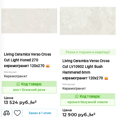
Резка и подъем в квартиру!
Living Ceramics Verso Cross
Cut Light Honed 270
Living Ceramics Verso Cross
керамогранит 120x270
Cut LV10902 Light Bush
Hammered 6mm
Материал:
Керамогранит
керамогранит 120x270
Код товара:
Материал:
1016329
Код:
Керамогранит
мост ближней реки
Код товара:
1108530
Цена
Код:
13 524 руб./м²
ирония безумной земли
Цена
Заказ в 1 клик
12 900 руб./м²