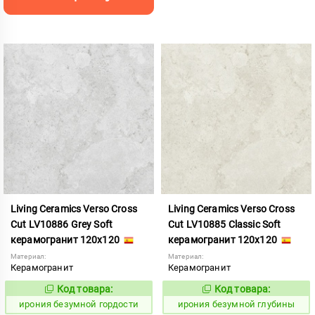
Living Ceramics Verso Cross
Living Ceramics Verso Cross
Cut LV10886 Grey Soft
Cut LV10885 Classic Soft
керамогранит 120x120
керамогранит 120x120
Материал:
Материал:
Керамогранит
Керамогранит
Код товара:
Код товара:
1108518
1108517
Код:
Код:
ирония безумной гордости
ирония безумной глубины