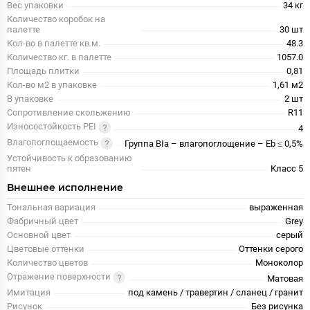
Вес упаковки
34 кг
Количество коробок на
палетте
30 шт
Кол-во в палетте кв.м.
48.3
Количество кг. в палетте
1057.0
Площадь плитки
0,81
Кол-во м2 в упаковке
1,61 м2
В упаковке
2 шт
Сопротивление скольжению
R11
Износостойкость PEI
4
Влагопоглощаемость
Группа BIa – влагопоглощение – Eb ≤ 0,5%
Устойчивость к образованию
пятен
Класс 5
Внешнее исполнение
Тональная вариация
выраженная
Фабричный цвет
Grey
Основной цвет
серый
Цветовые оттенки
Оттенки серого
Количество цветов
Моноколор
Отражение поверхности
Матовая
Имитация
под камень / травертин / сланец / гранит
Рисунок
Без рисунка