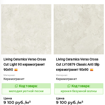
Living Ceramics Verso Cross
Living Ceramics Verso Cross
Cut Light 90 керамогранит
Cut LV10879 Classic Anti Slip
90x90
керамогранит 90x90
Материал:
Материал:
Керамогранит
Керамогранит
Код товара:
Код товара:
966944
1108512
Код:
Код:
мелодия уютной песни
ирония безумной волны
Цена
Цена
9 100 руб./м²
9 100 руб./м²