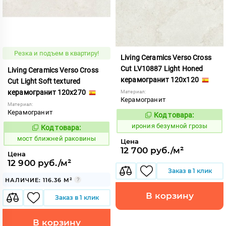
Резка и подъем в квартиру!
Living Ceramics Verso Cross
Cut LV10887 Light Honed
Living Ceramics Verso Cross
керамогранит 120x120
Cut Light Soft textured
керамогранит 120x270
Материал:
Керамогранит
Материал:
Керамогранит
Код товара:
1108519
Код:
ирония безумной грозы
Код товара:
1016328
Код:
мост ближней раковины
Цена
12 700 руб./м²
Цена
12 900 руб./м²
Заказ в 1 клик
НАЛИЧИЕ: 116.36 М²
В корзину
Заказ в 1 клик
В корзину