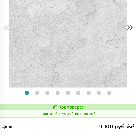
«
»
Код товара:
1108513
Код:
ирония безумной вселенной
9 100 руб./м²
Цена