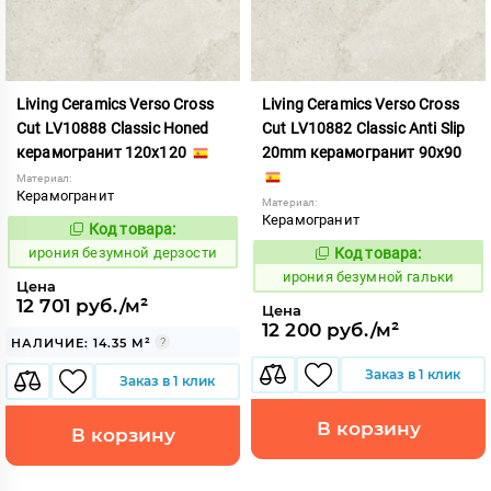
Living Ceramics Verso Cross
Living Ceramics Verso Cross
Cut LV10888 Classic Honed
Cut LV10882 Classic Anti Slip
керамогранит 120x120
20mm керамогранит 90x90
Материал:
Керамогранит
Материал:
Керамогранит
Код товара:
1108520
Код:
ирония безумной дерзости
Код товара:
1108515
Код:
ирония безумной гальки
Цена
12 701 руб./м²
Цена
12 200 руб./м²
НАЛИЧИЕ: 14.35 М²
Заказ в 1 клик
Заказ в 1 клик
В корзину
В корзину