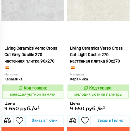
Living Ceramics Verso Cross
Living Ceramics Verso Cross
Cut Grey Ductile 270
Cut Light Ductile 270
настенная плитка 90x270
настенная плитка 90x270
Материал:
Материал:
Керамика
Керамика
Код товара:
Код товара:
966943
966941
Код:
Код:
мелодия уютной памяти
мелодия уютной палитры
Цена
Цена
9 650 руб./м²
9 650 руб./м²
Заказ в 1 клик
Заказ в 1 клик