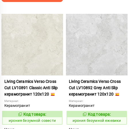
Living Ceramics Verso Cross
Living Ceramics Verso Cross
Cut LV10891 Classic Anti Slip
Cut LV10892 Grey Anti Slip
керамогранит 120x120
керамогранит 120x120
Материал:
Материал:
Керамогранит
Керамогранит
Код товара:
Код товара:
1108523
1108524
Код:
Код:
ирония безумной совести
ирония безумной ежевики