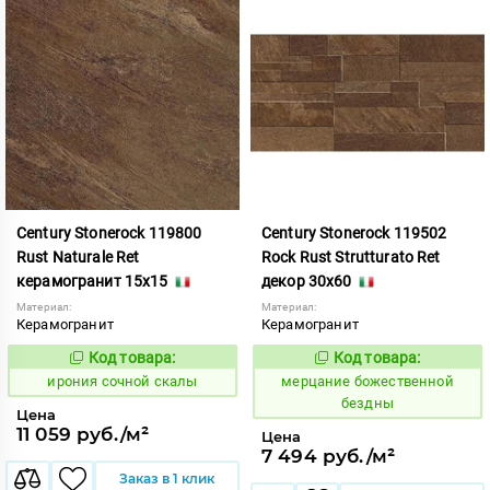
Century Stonerock 119800
Century Stonerock 119502
Rust Naturale Ret
Rock Rust Strutturato Ret
керамогранит 15x15
декор 30x60
Материал:
Материал:
Керамогранит
Керамогранит
Код товара:
Код товара:
1105716
969502
Код:
Код:
ирония сочной скалы
мерцание божественной
бездны
Цена
11 059 руб./м²
Цена
7 494 руб./м²
Заказ в 1 клик