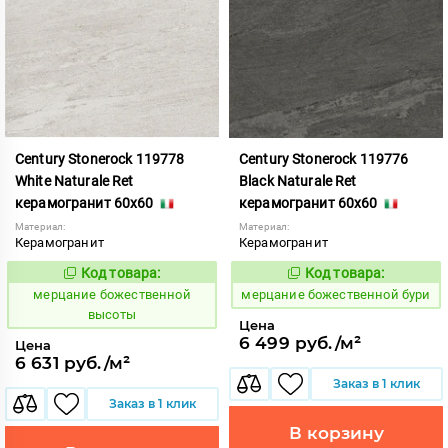
Century Stonerock 119778
Century Stonerock 119776
White Naturale Ret
Black Naturale Ret
керамогранит 60x60
керамогранит 60x60
Материал:
Материал:
Керамогранит
Керамогранит
Код товара:
Код товара:
969507
969505
Код:
Код:
мерцание божественной
мерцание божественной бури
высоты
Цена
6 499 руб./м²
Цена
6 631 руб./м²
Заказ в 1 клик
Заказ в 1 клик
В корзину