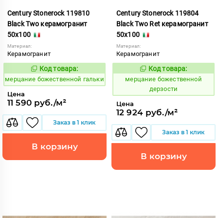
Century Stonerock 119810
Century Stonerock 119804
Black Two керамогранит
Black Two Ret керамогранит
50x100
50x100
Материал:
Материал:
Керамогранит
Керамогранит
Код товара:
Код товара:
969515
969520
Код:
Код:
мерцание божественной гальки
мерцание божественной
дерзости
Цена
11 590 руб./м²
Цена
12 924 руб./м²
Заказ в 1 клик
Заказ в 1 клик
В корзину
В корзину