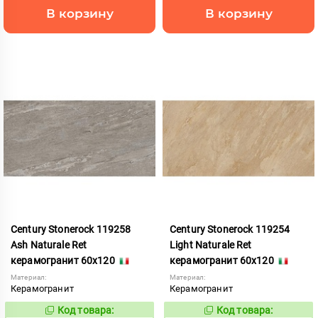
В корзину
В корзину
Century Stonerock 119258
Century Stonerock 119254
Ash Naturale Ret
Light Naturale Ret
керамогранит 60x120
керамогранит 60x120
Материал:
Материал:
Керамогранит
Керамогранит
Код товара:
Код товара:
969510
969512
Код:
Код: