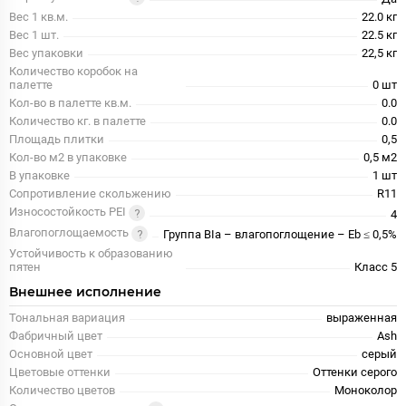
Вес 1 кв.м.
22.0 кг
Вес 1 шт.
22.5 кг
Вес упаковки
22,5 кг
Количество коробок на
палетте
0 шт
Кол-во в палетте кв.м.
0.0
Количество кг. в палетте
0.0
Площадь плитки
0,5
Кол-во м2 в упаковке
0,5 м2
В упаковке
1 шт
Сопротивление скольжению
R11
Износостойкость PEI
4
Влагопоглощаемость
Группа BIa – влагопоглощение – Eb ≤ 0,5%
Устойчивость к образованию
пятен
Класс 5
Внешнее исполнение
Тональная вариация
выраженная
Фабричный цвет
Ash
Основной цвет
серый
Цветовые оттенки
Оттенки серого
Количество цветов
Моноколор