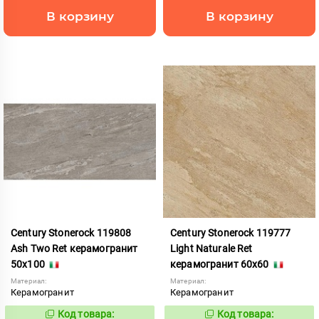
В корзину
В корзину
Century Stonerock 119808
Century Stonerock 119777
Ash Two Ret керамогранит
Light Naturale Ret
50x100
керамогранит 60x60
Материал:
Материал:
Керамогранит
Керамогранит
Код товара:
Код товара:
969524
969506
Код:
Код: