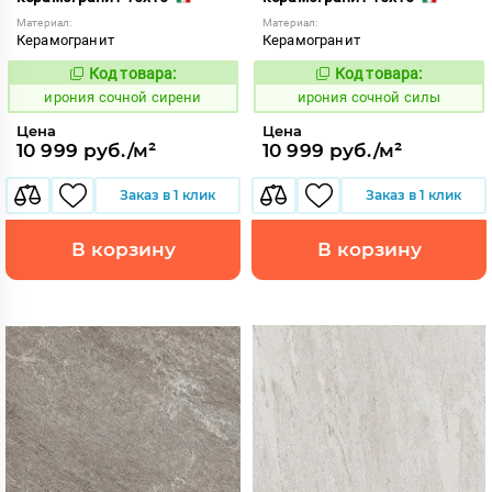
Материал:
Материал:
Керамогранит
Керамогранит
Код товара:
Код товара:
1105714
1105713
Код:
Код:
ирония сочной сирени
ирония сочной силы
Цена
Цена
10 999 руб./м²
10 999 руб./м²
Заказ в 1 клик
Заказ в 1 клик
В корзину
В корзину