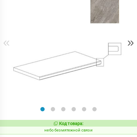
«
»
Код товара:
1109961
Код:
небо безмятежной связи