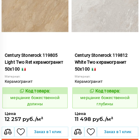
Century Stonerock 119805
Century Stonerock 119812
Light Two Ret керамогранит
White Two керамогранит
50x100
50x100
Материал:
Материал:
Керамогранит
Керамогранит
Код товара:
Код товара:
969521
969517
Код:
Код:
мерцание божественной
мерцание божественной
долины
глубины
Цена
Цена
12 257 руб./м²
11 498 руб./м²
Заказ в 1 клик
Заказ в 1 клик