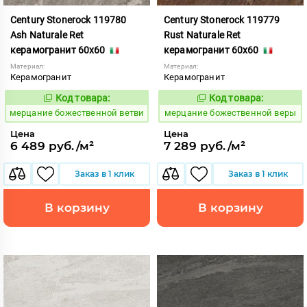
Century Stonerock 119780
Century Stonerock 119779
Ash Naturale Ret
Rust Naturale Ret
керамогранит 60x60
керамогранит 60x60
Материал:
Материал:
Керамогранит
Керамогранит
Код товара:
Код товара:
969509
969508
Код:
Код:
мерцание божественной ветви
мерцание божественной веры
Цена
Цена
6 489 руб./м²
7 289 руб./м²
Заказ в 1 клик
Заказ в 1 клик
В корзину
В корзину