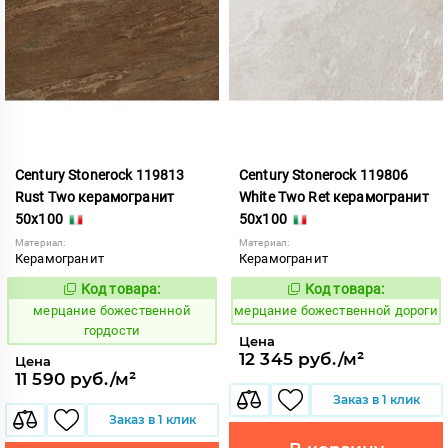
Century Stonerock 119813
Century Stonerock 119806
Rust Two керамогранит
White Two Ret керамогранит
50x100
50x100
Материал:
Материал:
Керамогранит
Керамогранит
Код товара:
Код товара:
969518
969522
Код:
Код:
мерцание божественной
мерцание божественной дороги
гордости
Цена
12 345 руб./м²
Цена
11 590 руб./м²
Заказ в 1 клик
Заказ в 1 клик