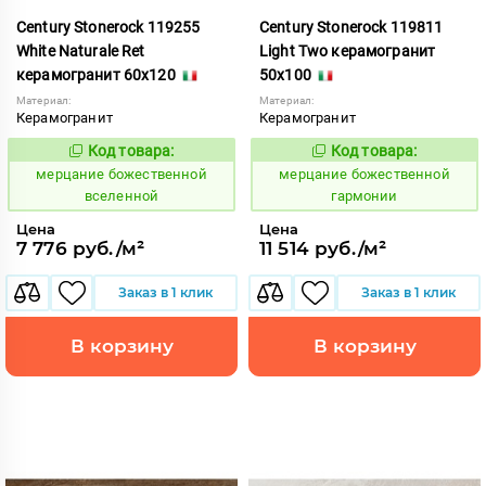
Century Stonerock 119255
Century Stonerock 119811
White Naturale Ret
Light Two керамогранит
керамогранит 60x120
50x100
Материал:
Материал:
Керамогранит
Керамогранит
Код товара:
Код товара:
969513
969516
Код:
Код:
мерцание божественной
мерцание божественной
вселенной
гармонии
Цена
Цена
7 776 руб./м²
11 514 руб./м²
Заказ в 1 клик
Заказ в 1 клик
В корзину
В корзину