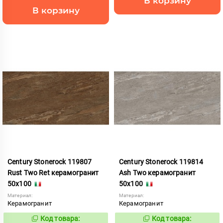
В корзину
В корзину
Century Stonerock 119807
Century Stonerock 119814
Rust Two Ret керамогранит
Ash Two керамогранит
50x100
50x100
Материал:
Материал:
Керамогранит
Керамогранит
Код товара:
Код товара:
969523
969519
Код:
Код: