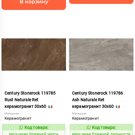
В корзину
Century Stonerock 119785
Century Stonerock 119786
Rust Naturale Ret
Ash Naturale Ret
керамогранит 30x60
керамогранит 30x60
Материал:
Материал:
Керамогранит
Керамогранит
Код товара:
Код товара:
969495
969496
Код:
Код:
мерцание ближней черты
мерцание ближней дальности