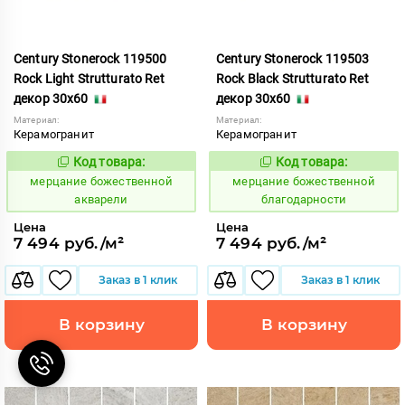
Century Stonerock 119500
Century Stonerock 119503
Rock Light Strutturato Ret
Rock Black Strutturato Ret
декор 30x60
декор 30x60
Материал:
Материал:
Керамогранит
Керамогранит
Код товара:
Код товара:
969500
969503
Код:
Код:
мерцание божественной
мерцание божественной
акварели
благодарности
Цена
Цена
7 494 руб./м²
7 494 руб./м²
Заказ в 1 клик
Заказ в 1 клик
В корзину
В корзину