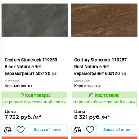
Century Stonerock 119253
Century Stonerock 119257
Black Naturale Ret
Rust Naturale Ret
керамогранит 60x120
керамогранит 60x120
Материал:
Материал:
Керамогранит
Керамогранит
Код товара:
Код товара:
969511
969514
Код:
Код:
мерцание божественной сливы
мерцание божественной вьюги
Цена
Цена
7 732 руб./м²
8 321 руб./м²
Заказ в 1 клик
Заказ в 1 клик