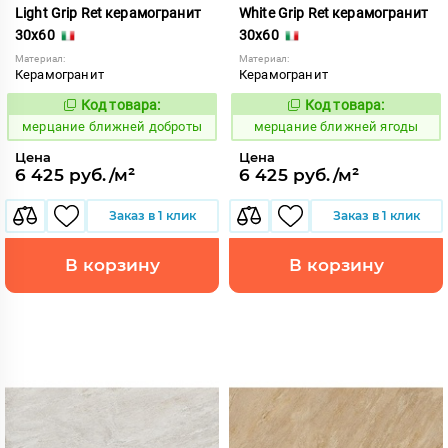
Light Grip Ret керамогранит
White Grip Ret керамогранит
30x60
30x60
Материал:
Материал:
Керамогранит
Керамогранит
Код товара:
Код товара:
969497
969499
Код:
Код:
мерцание ближней доброты
мерцание ближней ягоды
Цена
Цена
6 425 руб./м²
6 425 руб./м²
Заказ в 1 клик
Заказ в 1 клик
В корзину
В корзину