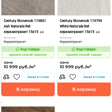
Century Stonerock 119801
Century Stonerock 119799
Ash Naturale Ret
White Naturale Ret
керамогранит 15x15
керамогранит 15x15
Материал:
Материал:
Керамогранит
Керамогранит
Код товара:
Код товара:
1105717
1105715
Код:
Код:
ирония сочной скрипки
ирония сочной сказки
Цена
Цена
10 999 руб./м²
10 999 руб./м²
Заказ в 1 клик
Заказ в 1 клик
В корзину
В корзину