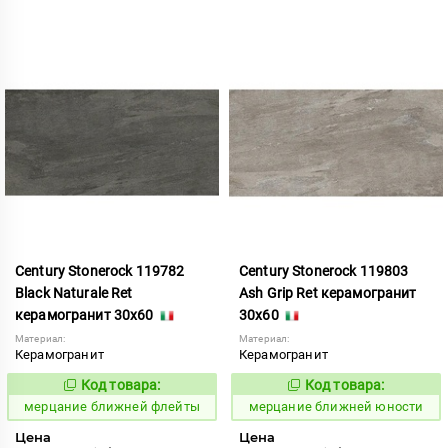
Century Stonerock 119782
Century Stonerock 119803
Black Naturale Ret
Ash Grip Ret керамогранит
керамогранит 30x60
30x60
Материал:
Материал:
Керамогранит
Керамогранит
Код товара:
Код товара:
969491
969498
Код:
Код:
мерцание ближней флейты
мерцание ближней юности
Цена
Цена