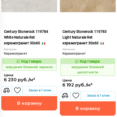
Century Stonerock 119784
Century Stonerock 119783
White Naturale Ret
Light Naturale Ret
керамогранит 30x60
керамогранит 30x60
Материал:
Материал:
Керамогранит
Керамогранит
Код товара:
Код товара:
969494
969493
Код:
Код:
мерцание ближней черники
мерцание ближней
целостности
Цена
6 230 руб./м²
Цена
6 192 руб./м²
Заказ в 1 клик
Заказ в 1 клик
В корзину
В корзину