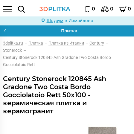
3D
PLITKA
0
0
0
Шоурум
в Измайлово
Плитка
3dplitka.ru
–
Плитка
–
Плитка из Италии
–
Century
–
Stonerock
–
Century Stonerock 120845 Ash Gradone Two Costa Bordo
Gocciolatoio Rett
Century Stonerock 120845 Ash
Gradone Two Costa Bordo
Gocciolatoio Rett 50x100 -
керамическая плитка и
керамогранит