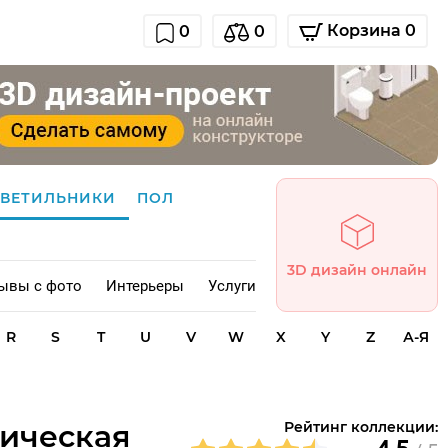
Корзина 0
0
0
СВЕТИЛЬНИКИ
ПОЛ
3D дизайн онлайн
ывы с фото
Интерьеры
Услуги
R
S
T
U
V
W
X
Y
Z
А-Я
мическая
Рейтинг коллекции: