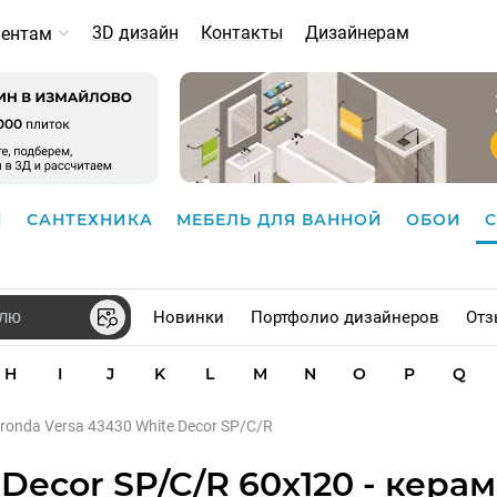
3D дизайн
Контакты
Дизайнерам
иентам
И
САНТЕХНИКА
МЕБЕЛЬ ДЛЯ ВАННОЙ
ОБОИ
Новинки
Портфолио дизайнеров
Отз
H
I
J
K
L
M
N
O
P
Q
ronda Versa 43430 White Decor SP/C/R
 Decor SP/C/R 60x120 - кера