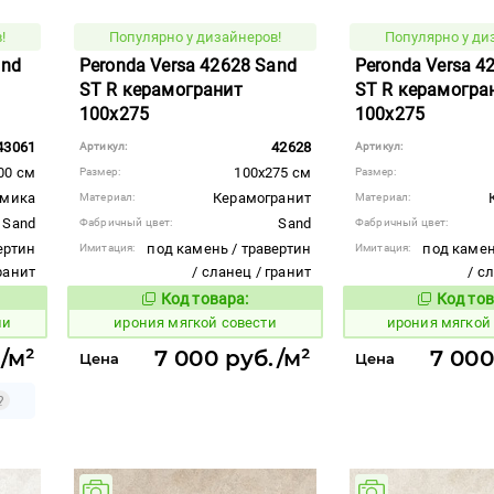
!
Популярно у дизайнеров!
Популярно у ди
and
Peronda Versa 42628 Sand
Peronda Versa 4
ST R керамогранит
ST R керамогра
100x275
100x275
43061
42628
Артикул:
Артикул:
00 см
100x275 см
Размер:
Размер:
амика
Керамогранит
Материал:
Материал:
Sand
Sand
Фабричный цвет:
Фабричный цвет:
ертин
под камень / травертин
под камен
Имитация:
Имитация:
гранит
/ сланец / гранит
/ с
Код товара:
Код тов
1101398
1101399
вара:
Код товара:
ии
ирония мягкой совести
ирония мягкой
./м²
7 000 руб./м²
7 000
Цена
Цена