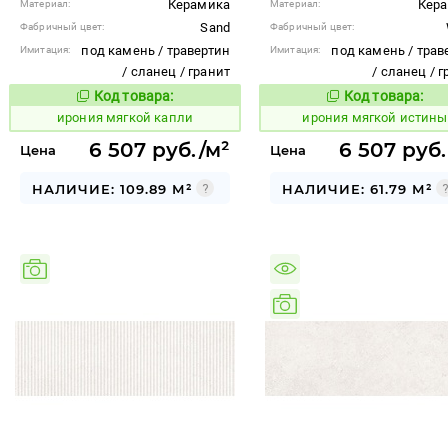
Керамика
Кер
Материал:
Материал:
Sand
Фабричный цвет:
Фабричный цвет:
под камень / травертин
под камень / трав
Имитация:
Имитация:
/ сланец / гранит
/ сланец / 
Код товара:
Код товара:
1101412
1101411
Код товара:
Код то
ирония мягкой капли
ирония мягкой истины
6 507 руб./м²
6 507 руб.
Цена
Цена
НАЛИЧИЕ: 109.89 М²
НАЛИЧИЕ: 61.79 М²