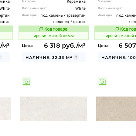
амика
Керамика
Материал:
Материал:
White
White
Фабричный цвет:
Фабричный цвет:
ертин
под камень / травертин
под камен
Имитация:
Имитация:
гранит
/ сланец / гранит
/ с
Код товара:
Код тов
1101407
1101410
вара:
Код товара:
ирония мягкой зимы
ирония мягкой
/м²
6 318 руб./м²
6 507
Цена
Цена
НАЛИЧИЕ: 32.33 М²
НАЛИЧИЕ: 100