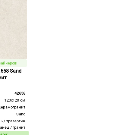
зайнеров!
2658 Sand
нит
42658
120x120 см
Керамогранит
Sand
ь / травертин
ланец / гранит
ара: