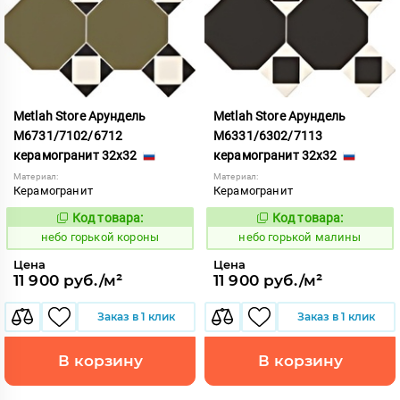
Metlah Store Арундель
Metlah Store Арундель
М6731/7102/6712
М6331/6302/7113
керамогранит 32x32
керамогранит 32x32
Материал:
Материал:
Керамогранит
Керамогранит
Код товара:
Код товара:
1111913
1111921
Код:
Код:
небо горькой короны
небо горькой малины
Цена
Цена
11 900 руб./м²
11 900 руб./м²
Заказ в 1 клик
Заказ в 1 клик
В корзину
В корзину