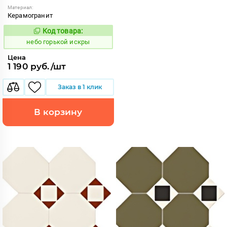
Материал:
Керамогранит
Код товара:
1111909
Код:
небо горькой искры
Цена
1 190 руб./шт
Заказ в 1 клик
В корзину