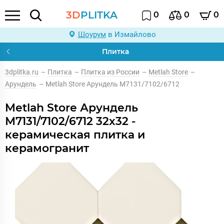
3D
PLITKA
0
0
0
Шоурум
в Измайлово
Плитка
3dplitka.ru
–
Плитка
–
Плитка из России
–
Metlah Store
–
Арундель
–
Metlah Store Арундель М7131/7102/6712
Metlah Store Арундель
М7131/7102/6712 32x32 -
керамическая плитка и
керамогранит