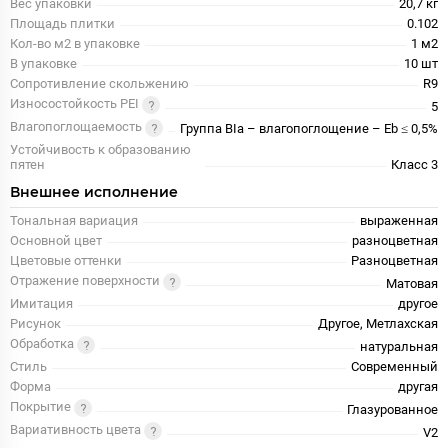
Вес упаковки
20,7 кг
Площадь плитки
0.102
Кол-во м2 в упаковке
1 м2
В упаковке
10 шт
Сопротивление скольжению
R9
Износостойкость PEI
5
Влагопоглощаемость
Группа BIa – влагопоглощение – Eb ≤ 0,5%
Устойчивость к образованию
пятен
Класс 3
Внешнее исполнение
Тональная вариация
выраженная
Основной цвет
разноцветная
Цветовые оттенки
Разноцветная
Отражение поверхности
Матовая
Имитация
другое
Рисунок
Другое, Метлахская
Обработка
натуральная
Стиль
Современный
Форма
другая
Покрытие
Глазурованное
Вариативность цвета
V2