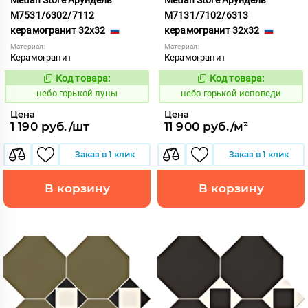
М7531/6302/7112
М7131/7102/6313
керамогранит 32x32
керамогранит 32x32
Материал:
Материал:
Керамогранит
Керамогранит
Код товара:
Код товара:
1111920
1111910
Код:
Код:
небо горькой луны
небо горькой исповеди
Цена
Цена
1 190 руб./шт
11 900 руб./м²
Заказ в 1 клик
Заказ в 1 клик
В корзину
В корзину