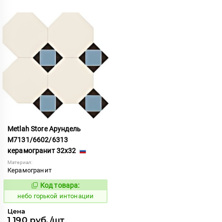
Metlah Store Арундель
М7131/6602/6313
керамогранит 32x32
Материал:
Керамогранит
Код товара:
1111908
Код:
небо горькой интонации
Цена
1 190 руб./шт