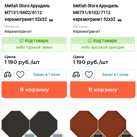
Metlah Store Арундель
Metlah Store Арундель
М7131/6602/6112
М6731/6102/7112
керамогранит 32x32
керамогранит 32x32
Материал:
Материал:
Керамогранит
Керамогранит
Код товара:
Код товара:
1111907
1111439
Код:
Код:
небо горькой зимы
небо высокой орхидеи
Цена
Цена
1 190 руб./шт
1 190 руб./шт
Заказ в 1 клик
Заказ в 1 клик
В корзину
В корзину