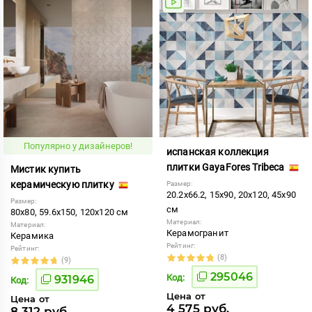
Популярно у дизайнеров!
испанская коллекция
плитки GayaFores Tribeca
Мистик купить
керамическую плитку
Размер:
20.2x66.2, 15x90, 20x120, 45x90
Размер:
см
80x80, 59.6x150, 120x120 см
Материал:
Материал:
Керамогранит
Керамика
Рейтинг:
Рейтинг:
(8)
(9)
295046
Код:
931946
Код:
Цена от
Цена от
4 575 руб.
8 312 руб.