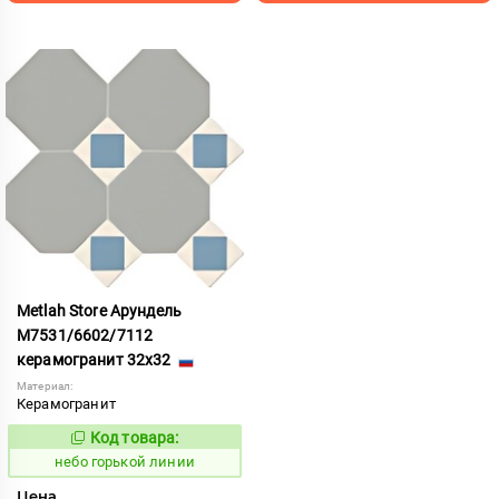
Metlah Store Арундель
М7531/6602/7112
керамогранит 32x32
Материал:
Керамогранит
Код товара:
1111919
Код:
небо горькой линии
Цена