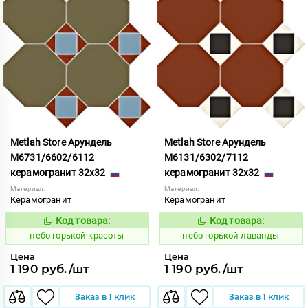
Metlah Store Арундель
Metlah Store Арундель
М6731/6602/6112
М6131/6302/7112
керамогранит 32x32
керамогранит 32x32
Материал:
Материал:
Керамогранит
Керамогранит
Код товара:
Код товара:
1111915
1111916
Код:
Код:
небо горькой красоты
небо горькой лаванды
Цена
Цена
1 190 руб./шт
1 190 руб./шт
Заказ в 1 клик
Заказ в 1 клик