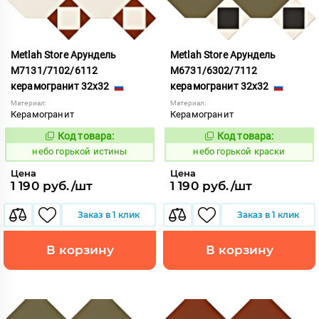
Metlah Store Арундель
Metlah Store Арундель
М7131/7102/6112
М6731/6302/7112
керамогранит 32x32
керамогранит 32x32
Материал:
Материал:
Керамогранит
Керамогранит
Код товара:
Код товара:
1111911
1111914
Код:
Код:
небо горькой истины
небо горькой краски
Цена
Цена
1 190 руб./шт
1 190 руб./шт
Заказ в 1 клик
Заказ в 1 клик
В корзину
В корзину