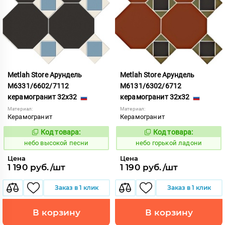
Metlah Store Арундель
Metlah Store Арундель
М6331/6602/7112
М6131/6302/6712
керамогранит 32x32
керамогранит 32x32
Материал:
Материал:
Керамогранит
Керамогранит
Код товара:
Код товара:
1111444
1111917
Код:
Код:
небо высокой песни
небо горькой ладони
Цена
Цена
1 190 руб./шт
1 190 руб./шт
Заказ в 1 клик
Заказ в 1 клик
В корзину
В корзину