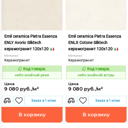
Emil ceramica Pietra Essenza
Emil ceramica Pietra Essenza
ENLY Avorio Silktech
ENLX Cotone Silktech
керамогранит 120x120
керамогранит 120x120
Материал:
Материал:
Керамогранит
Керамогранит
Код товара:
Код товара:
1113454
1113456
Код:
Код:
небо знойной реки
небо знойной астры
Цена
Цена
9 080 руб./м²
9 080 руб./м²
Заказ в 1 клик
Заказ в 1 клик
В корзину
В корзину