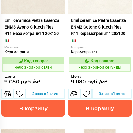
Emil ceramica Pietra Essenza
Emil ceramica Pietra Essenza
ENM3 Avorio Silktech Plus
ENM2 Cotone Silktech Plus
R11 керамогранит 120x120
R11 керамогранит 120x120
Материал:
Материал:
Керамогранит
Керамогранит
Код товара:
Код товара:
1113461
1113462
Код:
Код:
небо знойной связи
небо знойной секунды
Цена
Цена
9 080 руб./м²
9 080 руб./м²
Заказ в 1 клик
Заказ в 1 клик
В корзину
В корзину