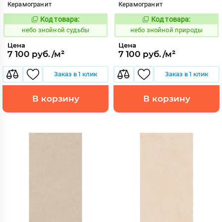
Керамогранит
Керамогранит
Код товара:
Код товара:
1113474
1113475
Код:
Код:
небо знойной судьбы
небо знойной природы
Цена
Цена
7 100 руб./м²
7 100 руб./м²
Заказ в 1 клик
Заказ в 1 клик
В корзину
В корзину