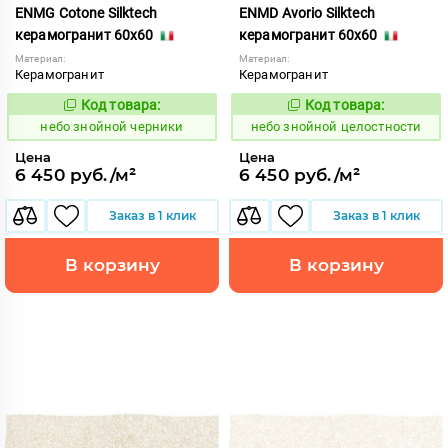
ENMG Cotone Silktech
ENMD Avorio Silktech
керамогранит 60x60
керамогранит 60x60
Материал:
Материал:
Керамогранит
Керамогранит
Код товара:
Код товара:
1113494
1113493
Код:
Код:
небо знойной черники
небо знойной целостности
Цена
Цена
6 450 руб./м²
6 450 руб./м²
Заказ в 1 клик
Заказ в 1 клик
В корзину
В корзину