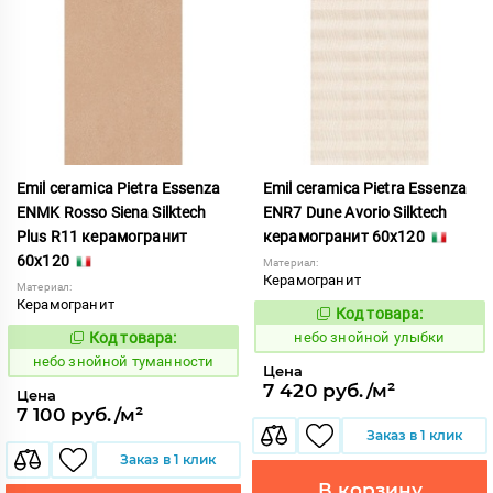
Emil ceramica Pietra Essenza
Emil ceramica Pietra Essenza
ENMK Rosso Siena Silktech
ENR7 Dune Avorio Silktech
Plus R11 керамогранит
керамогранит 60x120
60x120
Материал:
Керамогранит
Материал:
Керамогранит
Код товара:
1113486
Код:
Код товара:
небо знойной улыбки
1113484
Код:
небо знойной туманности
Цена
7 420 руб./м²
Цена
7 100 руб./м²
Заказ в 1 клик
Заказ в 1 клик
В корзину