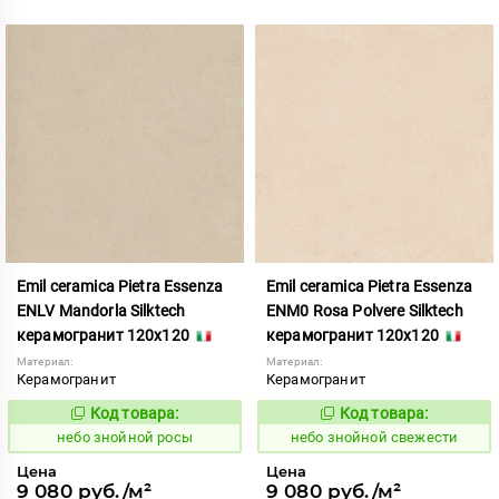
Emil ceramica Pietra Essenza
Emil ceramica Pietra Essenza
ENLV Mandorla Silktech
ENM0 Rosa Polvere Silktech
керамогранит 120x120
керамогранит 120x120
Материал:
Материал:
Керамогранит
Керамогранит
Код товара:
Код товара:
1113457
1113458
Код:
Код:
небо знойной росы
небо знойной свежести
Цена
Цена
9 080 руб./м²
9 080 руб./м²