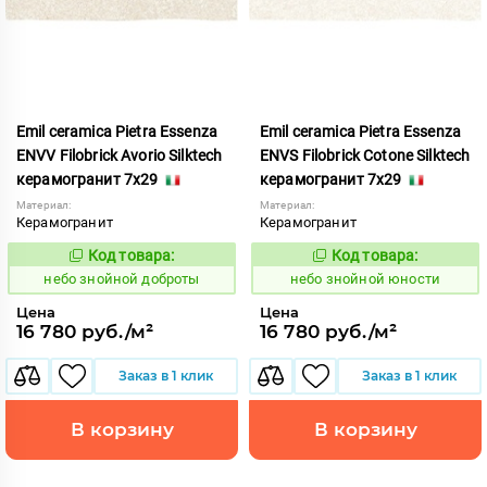
Emil ceramica Pietra Essenza
Emil ceramica Pietra Essenza
ENVV Filobrick Avorio Silktech
ENVS Filobrick Cotone Silktech
керамогранит 7x29
керамогранит 7x29
Материал:
Материал:
Керамогранит
Керамогранит
Код товара:
Код товара:
1113497
1113498
Код:
Код:
небо знойной доброты
небо знойной юности
Цена
Цена
16 780 руб./м²
16 780 руб./м²
Заказ в 1 клик
Заказ в 1 клик
В корзину
В корзину