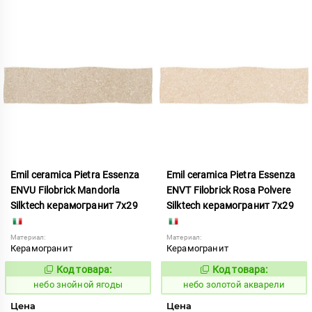
Emil ceramica Pietra Essenza
Emil ceramica Pietra Essenza
ENVU Filobrick Mandorla
ENVT Filobrick Rosa Polvere
Silktech керамогранит 7x29
Silktech керамогранит 7x29
Материал:
Материал:
Керамогранит
Керамогранит
Код товара:
Код товара:
1113499
1113500
Код:
Код:
небо знойной ягоды
небо золотой акварели
Цена
Цена