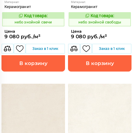
Материал:
Материал:
Керамогранит
Керамогранит
Код товара:
Код товара:
1113459
1113460
Код:
Код:
небо знойной свечи
небо знойной свободы
Цена
Цена
9 080 руб./м²
9 080 руб./м²
Заказ в 1 клик
Заказ в 1 клик
В корзину
В корзину