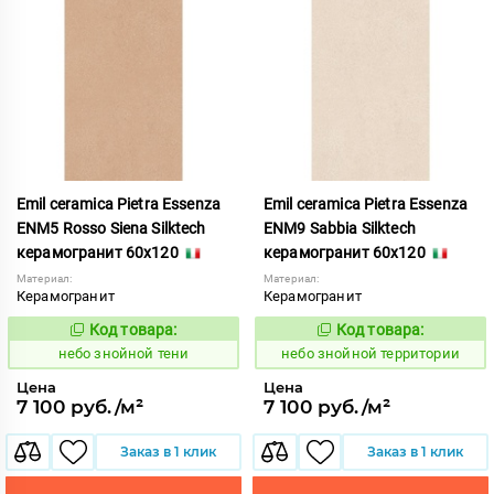
Emil ceramica Pietra Essenza
Emil ceramica Pietra Essenza
ENM5 Rosso Siena Silktech
ENM9 Sabbia Silktech
керамогранит 60x120
керамогранит 60x120
Материал:
Материал:
Керамогранит
Керамогранит
Код товара:
Код товара:
1113478
1113479
Код:
Код:
небо знойной тени
небо знойной территории
Цена
Цена
7 100 руб./м²
7 100 руб./м²
Заказ в 1 клик
Заказ в 1 клик