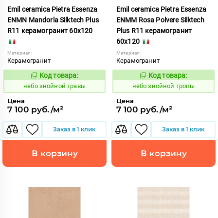
Emil ceramica Pietra Essenza
Emil ceramica Pietra Essenza
ENMN Mandorla Silktech Plus
ENMM Rosa Polvere Silktech
R11 керамогранит 60x120
Plus R11 керамогранит
60x120
Материал:
Материал:
Керамогранит
Керамогранит
Код товара:
Код товара:
1113482
1113483
Код:
Код:
небо знойной травы
небо знойной тропы
Цена
Цена
7 100 руб./м²
7 100 руб./м²
Заказ в 1 клик
Заказ в 1 клик
В корзину
В корзину