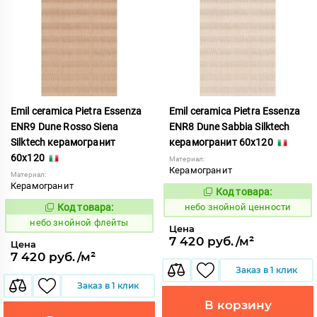
Emil ceramica Pietra Essenza
Emil ceramica Pietra Essenza
ENR9 Dune Rosso Siena
ENR8 Dune Sabbia Silktech
Silktech керамогранит
керамогранит 60x120
60x120
Материал:
Керамогранит
Материал:
Керамогранит
Код товара:
1113492
Код:
Код товара:
небо знойной ценности
1113491
Код:
небо знойной флейты
Цена
7 420 руб./м²
Цена
7 420 руб./м²
Заказ в 1 клик
Заказ в 1 клик
В корзину