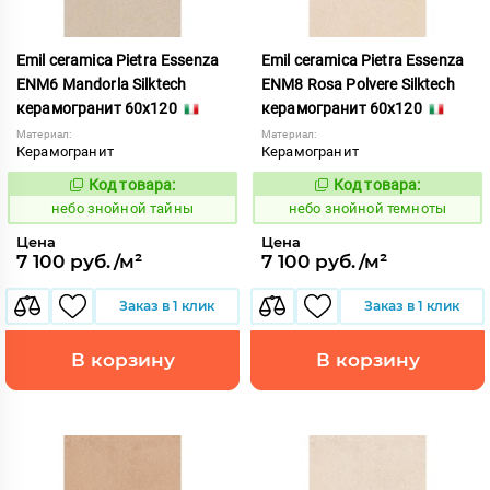
Emil ceramica Pietra Essenza
Emil ceramica Pietra Essenza
ENM6 Mandorla Silktech
ENM8 Rosa Polvere Silktech
керамогранит 60x120
керамогранит 60x120
Материал:
Материал:
Керамогранит
Керамогранит
Код товара:
Код товара:
1113476
1113477
Код:
Код:
небо знойной тайны
небо знойной темноты
Цена
Цена
7 100 руб./м²
7 100 руб./м²
Заказ в 1 клик
Заказ в 1 клик
В корзину
В корзину