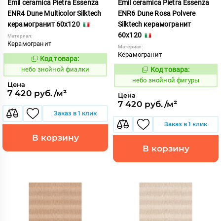
Emil ceramica Pietra Essenza
Emil ceramica Pietra Essenza
ENR4 Dune Multicolor Silktech
ENR6 Dune Rosa Polvere
керамогранит 60x120
Silktech керамогранит
60x120
Материал:
Керамогранит
Материал:
Керамогранит
Код товара:
1113489
Код:
небо знойной фиалки
Код товара:
1113490
Код:
небо знойной фигуры
Цена
7 420 руб./м²
Цена
7 420 руб./м²
Заказ в 1 клик
Заказ в 1 клик
В корзину
В корзину