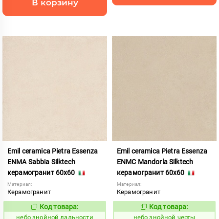
В корзину
Emil ceramica Pietra Essenza
Emil ceramica Pietra Essenza
ENMA Sabbia Silktech
ENMC Mandorla Silktech
керамогранит 60x60
керамогранит 60x60
Материал:
Материал:
Керамогранит
Керамогранит
Код товара:
Код товара:
1113496
1113495
Код:
Код:
небо знойной дальности
небо знойной черты