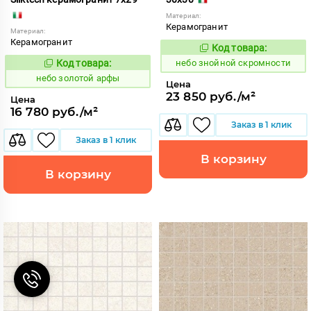
Материал:
Керамогранит
Материал:
Керамогранит
Код товара:
1113468
Код:
Код товара:
небо знойной скромности
1113501
Код:
небо золотой арфы
Цена
23 850 руб./м²
Цена
16 780 руб./м²
Заказ в 1 клик
Заказ в 1 клик
В корзину
В корзину