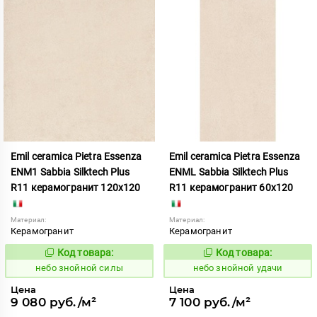
Emil ceramica Pietra Essenza
Emil ceramica Pietra Essenza
ENM1 Sabbia Silktech Plus
ENML Sabbia Silktech Plus
R11 керамогранит 120x120
R11 керамогранит 60x120
Материал:
Материал:
Керамогранит
Керамогранит
Код товара:
Код товара:
1113463
1113485
Код:
Код:
небо знойной силы
небо знойной удачи
Цена
Цена
9 080 руб./м²
7 100 руб./м²