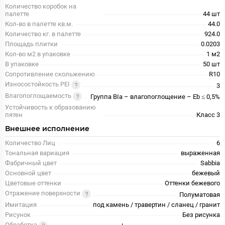
Количество коробок на
палетте
44 шт
Кол-во в палетте кв.м.
44.0
Количество кг. в палетте
924.0
Площадь плитки
0.0203
Кол-во м2 в упаковке
1 м2
В упаковке
50 шт
Сопротивление скольжению
R10
Износостойкость PEI
3
Влагопоглощаемость
Группа BIa – влагопоглощение – Eb ≤ 0,5%
Устойчивость к образованию
пятен
Класс 3
Внешнее исполнение
Количество Лиц
6
Тональная вариация
выраженная
Фабричный цвет
Sabbia
Основной цвет
бежевый
Цветовые оттенки
Оттенки бежевого
Отражение поверхности
Полуматовая
Имитация
под камень / травертин / сланец / гранит
Рисунок
Без рисунка