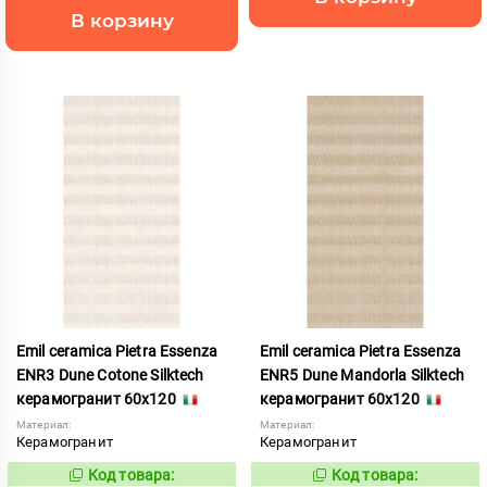
В корзину
Emil ceramica Pietra Essenza
Emil ceramica Pietra Essenza
ENR3 Dune Cotone Silktech
ENR5 Dune Mandorla Silktech
керамогранит 60x120
керамогранит 60x120
Материал:
Материал:
Керамогранит
Керамогранит
Код товара:
Код товара:
1113487
1113488
Код:
Код: