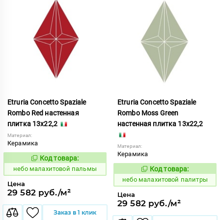
Etruria Concetto Spaziale
Etruria Concetto Spaziale
Rombo Red настенная
Rombo Moss Green
плитка 13x22,2
настенная плитка 13x22,2
Материал:
Керамика
Материал:
Керамика
Код товара:
1115942
Код:
небо малахитовой пальмы
Код товара:
1115941
Код:
небо малахитовой палитры
Цена
29 582 руб./м²
Цена
29 582 руб./м²
Заказ в 1 клик