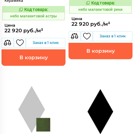
Керамика
Код товара:
1115954
Код:
Код товара:
небо малахитовой реки
1115956
Код:
небо малахитовой астры
Цена
22 920 руб./м²
Цена
22 920 руб./м²
Заказ в 1 клик
Заказ в 1 клик
В корзину
В корзину