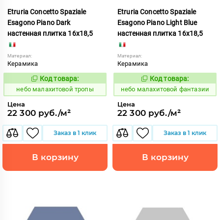
Etruria Concetto Spaziale
Etruria Concetto Spaziale
Esagono Piano Dark
Esagono Piano Light Blue
настенная плитка 16x18,5
настенная плитка 16x18,5
Материал:
Материал:
Керамика
Керамика
Код товара:
Код товара:
1115983
1115987
Код:
Код:
небо малахитовой тропы
небо малахитовой фантазии
Цена
Цена
22 300 руб./м²
22 300 руб./м²
Заказ в 1 клик
Заказ в 1 клик
В корзину
В корзину