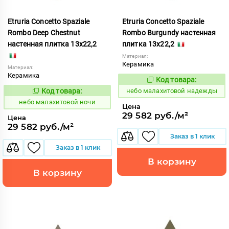
Etruria Concetto Spaziale
Etruria Concetto Spaziale
Rombo Deep Chestnut
Rombo Burgundy настенная
настенная плитка 13x22,2
плитка 13x22,2
Материал:
Керамика
Материал:
Керамика
Код товара:
1115932
Код:
Код товара:
небо малахитовой надежды
1115936
Код:
небо малахитовой ночи
Цена
29 582 руб./м²
Цена
29 582 руб./м²
Заказ в 1 клик
Заказ в 1 клик
В корзину
В корзину