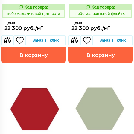
Код товара:
Код товара:
1115992
1115991
Код:
Код:
небо малахитовой ценности
небо малахитовой флейты
Цена
Цена
22 300 руб./м²
22 300 руб./м²
Заказ в 1 клик
Заказ в 1 клик
В корзину
В корзину