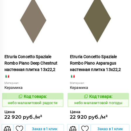
Etruria Concetto Spaziale
Etruria Concetto Spaziale
Rombo Piano Deep Chestnut
Rombo Piano Asparagus
настенная плитка 13x22,2
настенная плитка 13x22,2
Материал:
Материал:
Керамика
Керамика
Код товара:
Код товара:
1115952
1115946
Код:
Код:
небо малахитовой радости
небо малахитовой погоды
Цена
Цена
22 920 руб./м²
22 920 руб./м²
Заказ в 1 клик
Заказ в 1 клик