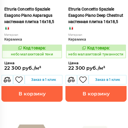
Etruria Concetto Spaziale
Etruria Concetto Spaziale
Esagono Piano Asparagus
Esagono Piano Deep Chestnut
настенная плитка 16x18,5
настенная плитка 16x18,5
Материал:
Материал:
Керамика
Керамика
Код товара:
Код товара:
1115978
1115984
Код:
Код:
небо малахитовой тени
небо малахитовой туманности
Цена
Цена
22 300 руб./м²
22 300 руб./м²
Заказ в 1 клик
Заказ в 1 клик
В корзину
В корзину