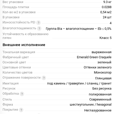
Вес упаковки
9.3 кг
Площадь плитки
0.0288
Кол-во м2 в упаковке
0,54 м2
В упаковке
24 шт
Износостойкость PEI
4
Влагопоглощаемость
Группа BIa – влагопоглощение – Eb ≤ 0,5%
Устойчивость к образованию
пятен
Класс 5
Внешнее исполнение
Тональная вариация
выраженная
Фабричный цвет
Emerald Green Craquele
Основной цвет
зеленый
Цветовые оттенки
Оттенки зеленого
Количество цветов
Моноколор
Отражение поверхности
Глянцевая
Имитация
под камень / травертин / сланец / гранит
Рисунок
Без рисунка
Обработка
полированная
Стиль
Современный
Форма
шестиугольник / hexagonal
Покрытие
Неглазурованное