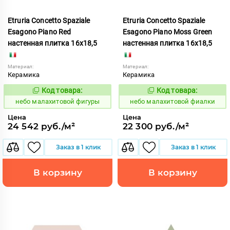
Etruria Concetto Spaziale
Etruria Concetto Spaziale
Esagono Piano Red
Esagono Piano Moss Green
настенная плитка 16x18,5
настенная плитка 16x18,5
Материал:
Материал:
Керамика
Керамика
Код товара:
Код товара:
1115990
1115989
Код:
Код:
небо малахитовой фигуры
небо малахитовой фиалки
Цена
Цена
24 542 руб./м²
22 300 руб./м²
Заказ в 1 клик
Заказ в 1 клик
В корзину
В корзину