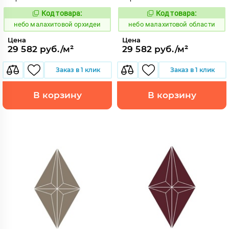
Код товара:
Код товара:
1115939
1115938
Код:
Код:
небо малахитовой орхидеи
небо малахитовой области
Цена
Цена
29 582 руб./м²
29 582 руб./м²
Заказ в 1 клик
Заказ в 1 клик
В корзину
В корзину