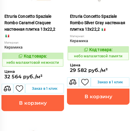
Etruria Concetto Spaziale
Etruria Concetto Spaziale
Rombo Caramel Craquee
Rombo Silver Gray настенная
настенная плитка 13x22,2
плитка 13x22,2
Материал:
Керамика
Материал:
Керамика
Код товара:
1115943
Код:
Код товара:
небо малахитовой памяти
1115933
Код:
небо малахитовой нежности
Цена
29 582 руб./м²
Цена
32 564 руб./м²
Заказ в 1 клик
Заказ в 1 клик
В корзину
В корзину