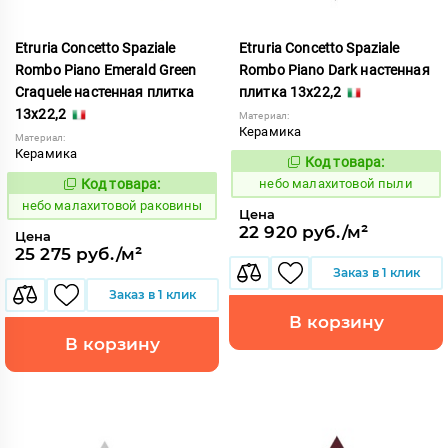
Etruria Concetto Spaziale
Etruria Concetto Spaziale
Rombo Piano Emerald Green
Rombo Piano Dark настенная
Craquele настенная плитка
плитка 13x22,2
13x22,2
Материал:
Керамика
Материал:
Керамика
Код товара:
1115951
Код:
Код товара:
небо малахитовой пыли
1115953
Код:
небо малахитовой раковины
Цена
22 920 руб./м²
Цена
25 275 руб./м²
Заказ в 1 клик
Заказ в 1 клик
В корзину
В корзину