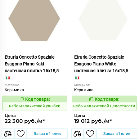
Etruria Concetto Spaziale
Etruria Concetto Spaziale
Esagono Piano Kaki
Esagono Piano White
настенная плитка 16x18,5
настенная плитка 16x18,5
Материал:
Материал:
Керамика
Керамика
Код товара:
Код товара:
1115986
1115993
Код:
Код:
небо малахитовой улыбки
небо малахитовой целостности
Цена
Цена
22 300 руб./м²
19 012 руб./м²
Заказ в 1 клик
Заказ в 1 клик