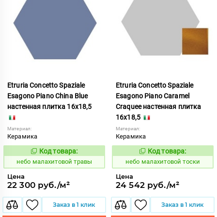
Etruria Concetto Spaziale
Etruria Concetto Spaziale
Esagono Piano China Blue
Esagono Piano Caramel
настенная плитка 16x18,5
Craquee настенная плитка
16x18,5
Материал:
Материал:
Керамика
Керамика
Код товара:
Код товара:
1115982
1115981
Код:
Код:
небо малахитовой травы
небо малахитовой тоски
Цена
Цена
22 300 руб./м²
24 542 руб./м²
Заказ в 1 клик
Заказ в 1 клик