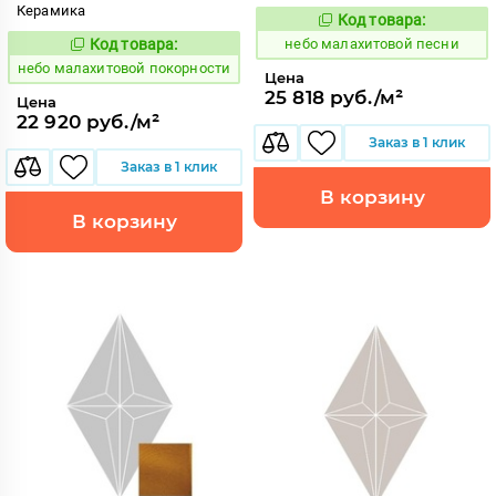
Керамика
Код товара:
1115944
Код:
Код товара:
небо малахитовой песни
1115947
Код:
небо малахитовой покорности
Цена
25 818 руб./м²
Цена
22 920 руб./м²
Заказ в 1 клик
Заказ в 1 клик
В корзину
В корзину