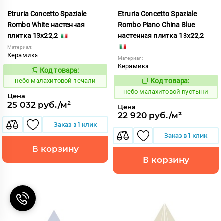
Etruria Concetto Spaziale
Etruria Concetto Spaziale
Rombo White настенная
Rombo Piano China Blue
плитка 13x22,2
настенная плитка 13x22,2
Материал:
Керамика
Материал:
Керамика
Код товара:
1115945
Код:
небо малахитовой печали
Код товара:
1115950
Код:
небо малахитовой пустыни
Цена
25 032 руб./м²
Цена
22 920 руб./м²
Заказ в 1 клик
Заказ в 1 клик
В корзину
В корзину