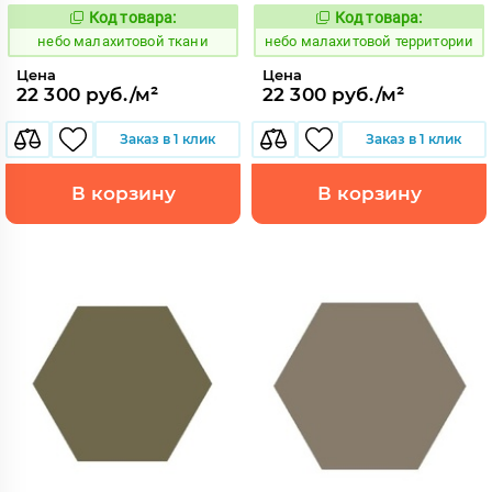
Код товара:
Код товара:
1115980
1115979
Код:
Код:
небо малахитовой ткани
небо малахитовой территории
Цена
Цена
22 300 руб./м²
22 300 руб./м²
Заказ в 1 клик
Заказ в 1 клик
В корзину
В корзину