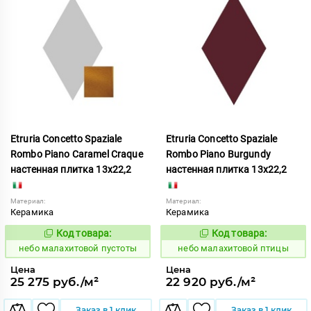
Etruria Concetto Spaziale
Etruria Concetto Spaziale
Rombo Piano Caramel Craque
Rombo Piano Burgundy
настенная плитка 13x22,2
настенная плитка 13x22,2
Материал:
Материал:
Керамика
Керамика
Код товара:
Код товара:
1115949
1115948
Код:
Код:
небо малахитовой пустоты
небо малахитовой птицы
Цена
Цена
25 275 руб./м²
22 920 руб./м²
Заказ в 1 клик
Заказ в 1 клик