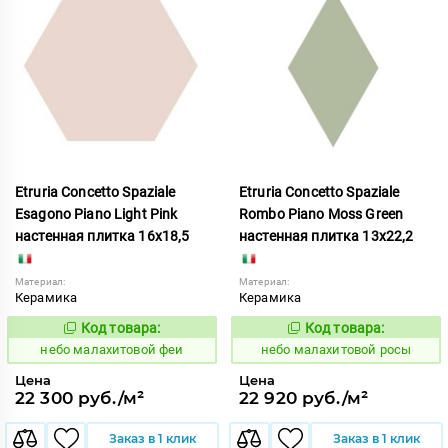
Etruria Concetto Spaziale
Etruria Concetto Spaziale
Esagono Piano Light Pink
Rombo Piano Moss Green
настенная плитка 16x18,5
настенная плитка 13x22,2
Материал:
Материал:
Керамика
Керамика
Код товара:
Код товара:
1115988
1115957
Код:
Код:
небо малахитовой феи
небо малахитовой росы
Цена
Цена
22 300 руб./м²
22 920 руб./м²
Заказ в 1 клик
Заказ в 1 клик