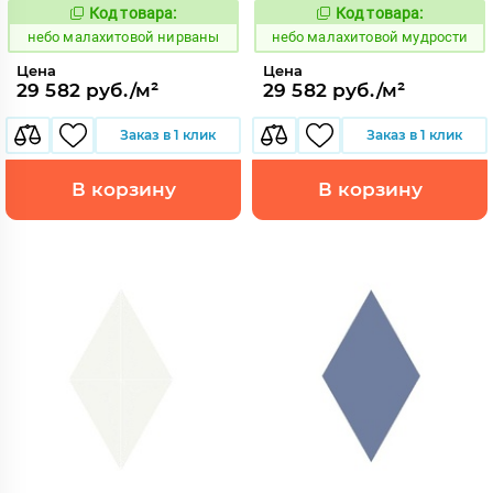
Код товара:
Код товара:
1115934
1115930
Код:
Код:
небо малахитовой нирваны
небо малахитовой мудрости
Цена
Цена
29 582 руб./м²
29 582 руб./м²
Заказ в 1 клик
Заказ в 1 клик
В корзину
В корзину