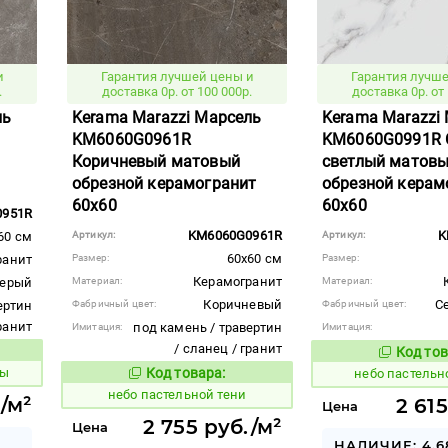
и
Гарантия лучшей цены и
Гарантия лучше
.
доставка 0р. от 100 000р.
доставка 0р. от 
ль
Kerama Marazzi Марсель
Kerama Marazzi
KM6060G0961R
KM6060G0991R 
Коричневый матовый
светлый матов
обрезной керамогранит
обрезной керам
60x60
60x60
0951R
KM6060G0961R
K
60 см
Артикул:
Артикул:
60x60 см
ранит
Размер:
Размер:
Керамогранит
ерый
Материал:
Материал:
Коричневый
С
ертин
Фабричный цвет:
Фабричный цвет:
гранит
под камень / травертин
Имитация:
Имитация:
/ сланец / гранит
Код тов
1118106
вара:
ты
Код товара:
небо пастельн
1118103
Код товара:
небо пастельной тени
/м²
2 61
Цена
2 755 руб./м²
Цена
НАЛИЧИЕ: 4.6