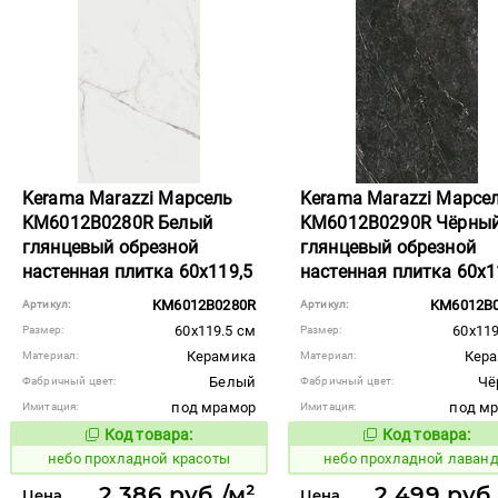
Kerama Marazzi Марсель
Kerama Marazzi Марсе
KM6012B0280R Белый
KM6012B0290R Чёрны
глянцевый обрезной
глянцевый обрезной
настенная плитка 60x119,5
настенная плитка 60x1
KM6012B0280R
KM6012B
Артикул:
Артикул:
60x119.5 см
60x119
Размер:
Размер:
Керамика
Кер
Материал:
Материал:
Белый
Чё
Фабричный цвет:
Фабричный цвет:
под мрамор
под м
Имитация:
Имитация:
Код товара:
Код товара:
1118540
1118541
Код товара:
Код то
небо прохладной красоты
небо прохладной лаван
2 386 руб./м²
2 499 руб.
Цена
Цена