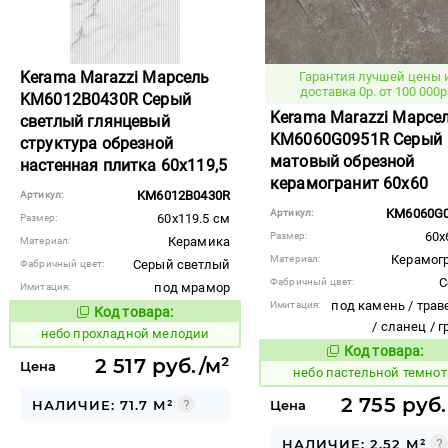
Kerama Marazzi Марсель
Гарантия лучшей цены 
доставка 0р. от 100 000р
KM6012B0430R Серый
Kerama Marazzi Марсе
светлый глянцевый
KM6060G0951R Серый
структура обрезной
матовый обрезной
настенная плитка 60x119,5
керамогранит 60x60
KM6012B0430R
Артикул:
KM6060G
Артикул:
60x119.5 см
Размер:
60x
Размер:
Керамика
Материал:
Керамог
Материал:
Серый светлый
Фабричный цвет:
С
Фабричный цвет:
под мрамор
Имитация:
под камень / трав
Имитация:
Код товара:
1118548
Код товара:
/ сланец / 
небо прохладной мелодии
Код товара:
1118102
Код то
2 517 руб./м²
Цена
небо пастельной темно
2 755 руб.
НАЛИЧИЕ: 71.7 М²
Цена
НАЛИЧИЕ: 2.52 М²