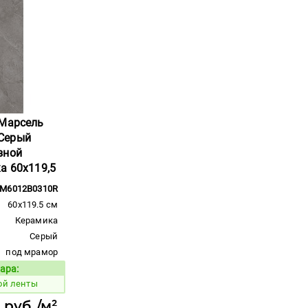
 Марсель
Серый
зной
а 60x119,5
M6012B0310R
60x119.5 см
Керамика
Серый
под мрамор
ара:
Код товара:
ой ленты
 руб./м²