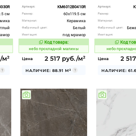
0330R
KM6012B0410R
K
Артикул:
Артикул:
.5 см
60x119.5 см
Размер:
Размер:
амика
Керамика
Материал:
Материал:
етлый
Белый
Беж
Фабричный цвет:
Фабричный цвет:
рамор
под мрамор
Имитация:
Имитация:
Код товара:
Код тов
1118546
1118547
вара:
Код товара:
небо прохладной малины
небо прохладн
/м²
2 517 руб./м²
2 51
Цена
Цена
НАЛИЧИЕ: 88.91 М²
НАЛИЧИЕ: 61.