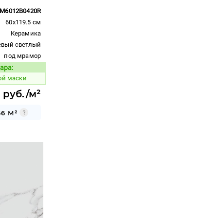
M6012B0420R
60x119.5 см
Керамика
евый светлый
под мрамор
ара:
Код товара:
ой маски
7 руб./м²
66 М²