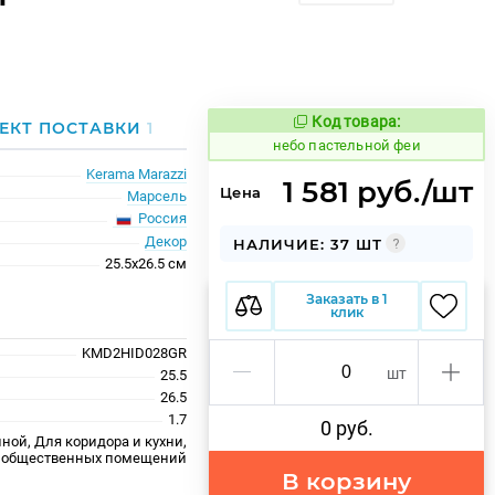
Код товара:
1118113
ЕКТ ПОСТАВКИ
1
Код товара:
небо пастельной феи
Kerama Marazzi
1 581 руб./шт
Цена
Марсель
Россия
Декор
НАЛИЧИЕ: 37 ШТ
25.5x26.5 см
Заказать в 1
клик
KMD2HID028GR
шт
25.5
26.5
1.7
0 руб.
ной, Для коридора и кухни,
 общественных помещений
В корзину