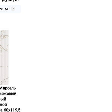
28 М²
 Марсель
Бежевый
вый
зной
а 60x119,5