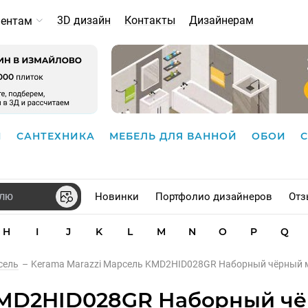
3D дизайн
Контакты
Дизайнерам
иентам
И
САНТЕХНИКА
МЕБЕЛЬ ДЛЯ ВАННОЙ
ОБОИ
Новинки
Портфолио дизайнеров
Отз
H
I
J
K
L
M
N
O
P
Q
сель
–
Kerama Marazzi Марсель KMD2HID028GR Наборный чёрный 
 KMD2HID028GR Наборный ч