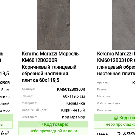
ль
Kerama Marazzi Марсель
Kerama Marazzi
й
KM6012B0300R
KM6012B0310R 
Коричневый глянцевый
глянцевый обре
19,5
обрезной настенная
настенная плитк
плитка 60x119,5
0290R
K
Артикул:
KM6012B0300R
.5 см
Артикул:
Размер:
60x119.5 см
амика
Размер:
Материал:
Керамика
рный
Материал:
Фабричный цвет:
Коричневый
рамор
Фабричный цвет:
Имитация:
под мрамор
Имитация:
Код тов
1118543
вара:
ды
Код товара:
небо прохладн
1118542
Код товара:
небо прохладной ладони
/м²
2 499
Цена