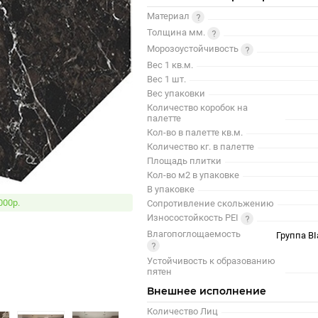
Материал
Толщина мм.
Морозоустойчивость
Вес 1 кв.м.
Вес 1 шт.
Вес упаковки
Количество коробок на
палетте
Кол-во в палетте кв.м.
Количество кг. в палетте
Площадь плитки
Кол-во м2 в упаковке
В упаковке
000р.
Сопротивление скольжению
Износостойкость PEI
Влагопоглощаемость
Группа BI
Устойчивость к образованию
пятен
Внешнее исполнение
Количество Лиц