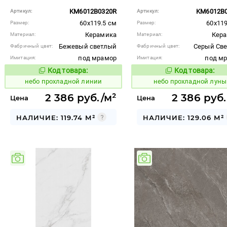
KM6012B0320R
KM6012B
Артикул:
Артикул:
60x119.5 см
60x119
Размер:
Размер:
Керамика
Кер
Материал:
Материал:
Бежевый светлый
Серый Св
Фабричный цвет:
Фабричный цвет:
под мрамор
под м
Имитация:
Имитация:
Код товара:
Код товара:
1118544
1118545
Код товара:
Код то
небо прохладной линии
небо прохладной луны
2 386 руб./м²
2 386 руб.
Цена
Цена
НАЛИЧИЕ: 119.74 М²
НАЛИЧИЕ: 129.06 М²