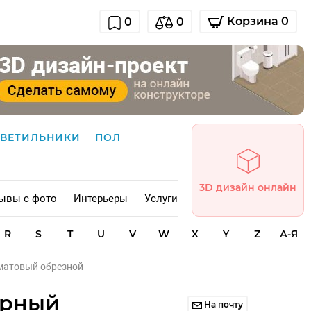
Корзина 0
0
0
СВЕТИЛЬНИКИ
ПОЛ
3D дизайн онлайн
ывы с фото
Интерьеры
Услуги
R
S
T
U
V
W
X
Y
Z
А-Я
матовый обрезной
ёрный
На почту