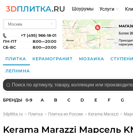
3D
ПЛИТКА
.RU
Шоурумы
Услуги
Кл
+7 (495) 966-18-01
ПН-ПТ
8:00—20:00
СБ-ВС
8:00—20:00
ПЛИТКА
КЕРАМОГРАНИТ
МОЗАИКА
СТУПЕН
ЛЕПНИНА
БРЕНДЫ
0-9
A
B
C
D
E
F
G
3dplitka.ru
–
Плитка
–
Плитка из России
–
Kerama Marazzi
–
Мар
Kerama Marazzi Марсель