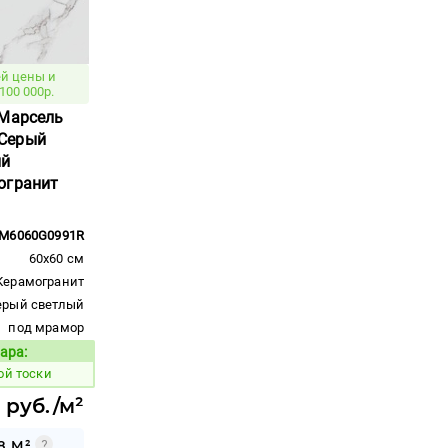
й цены и
100 000р.
 Марсель
Серый
ый
огранит
M6060G0991R
60x60 см
Керамогранит
ерый светлый
под мрамор
ара:
Код товара:
ой тоски
5 руб./м²
8 М²