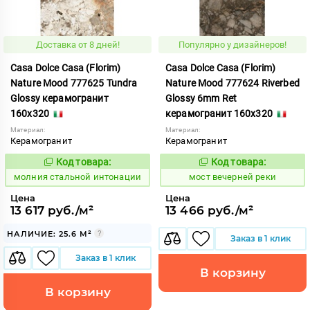
Доставка от 8 дней!
Популярно у дизайнеров!
Casa Dolce Casa (Florim)
Casa Dolce Casa (Florim)
Nature Mood 777625 Tundra
Nature Mood 777624 Riverbed
Glossy керамогранит
Glossy 6mm Ret
160x320
керамогранит 160x320
Материал:
Материал:
Керамогранит
Керамогранит
Код товара:
Код товара:
1012033
1017204
Код:
Код:
молния стальной интонации
мост вечерней реки
Цена
Цена
13 617 руб./м²
13 466 руб./м²
НАЛИЧИЕ: 25.6 М²
Заказ в 1 клик
Заказ в 1 клик
В корзину
В корзину