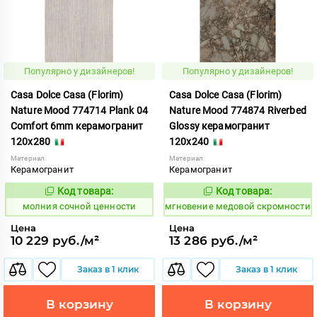
Популярно у дизайнеров!
Популярно у дизайнеров!
Casa Dolce Casa (Florim)
Casa Dolce Casa (Florim)
Nature Mood 774714 Plank 04
Nature Mood 774874 Riverbed
Comfort 6mm керамогранит
Glossy керамогранит
120x280
120x240
Материал:
Материал:
Керамогранит
Керамогранит
Код товара:
Код товара:
1011992
944468
Код:
Код:
молния сочной ценности
мгновение медовой скромности
Цена
Цена
10 229 руб./м²
13 286 руб./м²
Заказ в 1 клик
Заказ в 1 клик
В корзину
В корзину