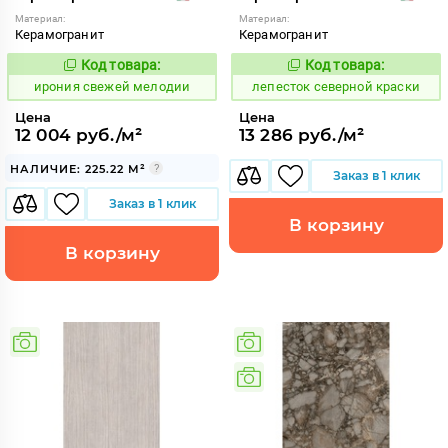
Материал:
Материал:
Керамогранит
Керамогранит
Код товара:
Код товара:
1104048
869914
Код:
Код:
ирония свежей мелодии
лепесток северной краски
Цена
Цена
12 004 руб./м²
13 286 руб./м²
НАЛИЧИЕ: 225.22 М²
Заказ в 1 клик
Заказ в 1 клик
В корзину
В корзину