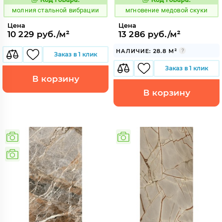
1012010
944469
Код:
Код:
молния стальной вибрации
мгновение медовой скуки
Цена
Цена
10 229 руб./м²
13 286 руб./м²
НАЛИЧИЕ: 28.8 М²
Заказ в 1 клик
Заказ в 1 клик
В корзину
В корзину