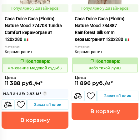
Популярно у дизайнеров!
Популярно у дизайнеров!
Casa Dolce Casa (Florim)
Casa Dolce Casa (Florim)
Nature Mood 774708 Tundra
Nature Mood 784887
Comfort керамогранит
Rainforest Silk 6mm
120x280
керамогранит 120x280
Материал:
Материал:
Керамогранит
Керамогранит
Код товара:
Код товара:
944474
1122045
Код:
Код:
мгновение медовой судьбы
небо тихой луны
Цена
Цена
11 388 руб./м²
11 896 руб./м²
НАЛИЧИЕ: 2.93 М²
Заказ в 1 клик
Заказ в 1 клик
В корзину
В корзину