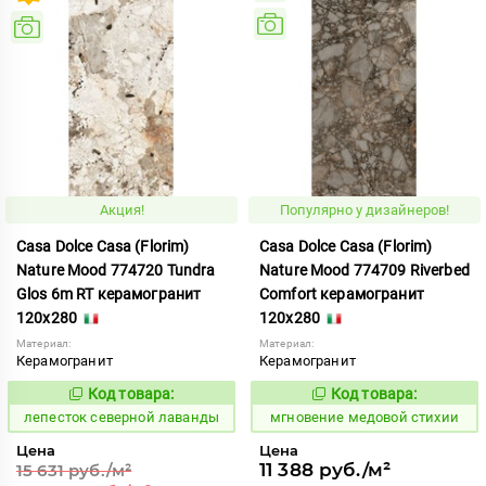
Акция!
Популярно у дизайнеров!
Casa Dolce Casa (Florim)
Casa Dolce Casa (Florim)
Nature Mood 774720 Tundra
Nature Mood 774709 Riverbed
Glos 6m RT керамогранит
Comfort керамогранит
120x280
120x280
Материал:
Материал:
Керамогранит
Керамогранит
Код товара:
Код товара:
869916
944473
Код:
Код:
лепесток северной лаванды
мгновение медовой стихии
Цена
Цена
11 388 руб./м²
15 631 руб./м²