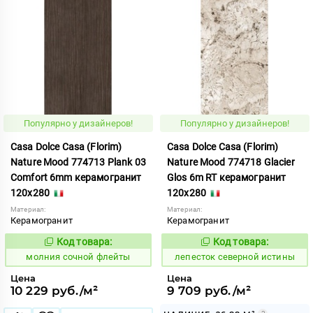
Популярно у дизайнеров!
Популярно у дизайнеров!
Casa Dolce Casa (Florim)
Casa Dolce Casa (Florim)
Nature Mood 774713 Plank 03
Nature Mood 774718 Glacier
Comfort 6mm керамогранит
Glos 6m RT керамогранит
120x280
120x280
Материал:
Материал:
Керамогранит
Керамогранит
Код товара:
Код товара:
1011991
869911
Код:
Код:
молния сочной флейты
лепесток северной истины
Цена
Цена
10 229 руб./м²
9 709 руб./м²