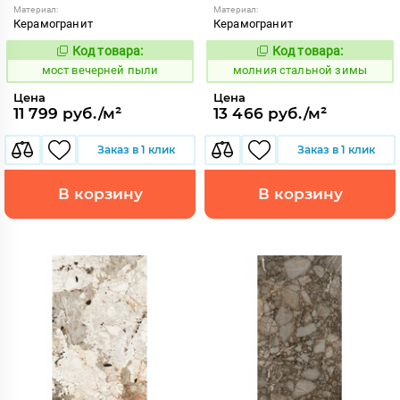
Материал:
Материал:
Керамогранит
Керамогранит
Код товара:
Код товара:
1017201
1012032
Код:
Код:
мост вечерней пыли
молния стальной зимы
Цена
Цена
11 799 руб./м²
13 466 руб./м²
Заказ в 1 клик
Заказ в 1 клик
В корзину
В корзину