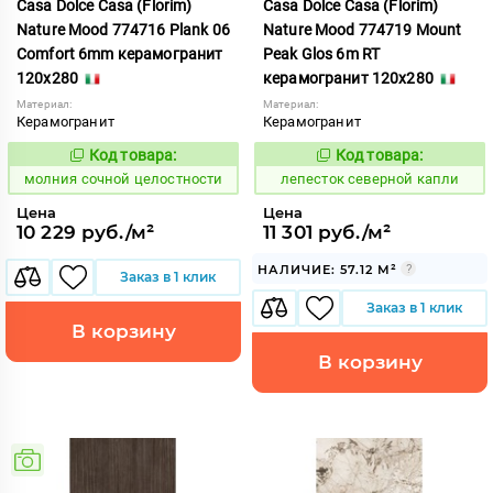
Casa Dolce Casa (Florim)
Casa Dolce Casa (Florim)
Nature Mood 774716 Plank 06
Nature Mood 774719 Mount
Comfort 6mm керамогранит
Peak Glos 6m RT
120x280
керамогранит 120x280
Материал:
Материал:
Керамогранит
Керамогранит
Код товара:
Код товара:
1011993
869912
Код:
Код:
молния сочной целостности
лепесток северной капли
Цена
Цена
10 229 руб./м²
11 301 руб./м²
НАЛИЧИЕ: 57.12 М²
Заказ в 1 клик
Заказ в 1 клик
В корзину
В корзину