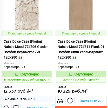
Популярно у дизайнеров!
Популярно у дизайнеров!
Casa Dolce Casa (Florim)
Casa Dolce Casa (Florim)
Nature Mood 774706 Glacier
Nature Mood 774711 Plank 01
Comfort керамогранит
Comfort 6mm керамогранит
120x280
120x280
Материал:
Материал:
Керамогранит
Керамогранит
Код товара:
Код товара:
944470
1011994
Код:
Код:
мгновение медовой сладости
молния сочной черники
Цена
Цена
12 337 руб./м²
10 229 руб./м²
НАЛИЧИЕ: 3.36 М²
Заказ в 1 клик
Заказ в 1 клик