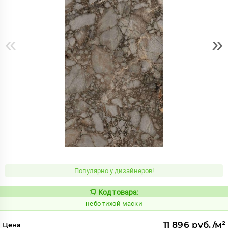
«
»
Популярно у дизайнеров!
Код товара:
1122047
Код:
небо тихой маски
11 896 руб./м²
Цена