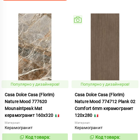
Популярно у дизайнеров!
Популярно у дизайнеров!
Casa Dolce Casa (Florim)
Casa Dolce Casa (Florim)
Nature Mood 777620
Nature Mood 774712 Plank 02
Mounaintpeak Mat
Comfort 6mm керамогранит
керамогранит 160x320
120x280
Материал:
Материал:
Керамогранит
Керамогранит
Код товара:
Код товара:
1012031
930259
Код:
Код: