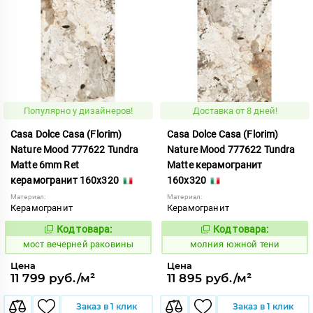
Популярно у дизайнеров!
Доставка от 8 дней!
Casa Dolce Casa (Florim)
Casa Dolce Casa (Florim)
Nature Mood 777622 Tundra
Nature Mood 777622 Tundra
Matte 6mm Ret
Matte керамогранит
керамогранит 160x320
160x320
Материал:
Материал:
Керамогранит
Керамогранит
Код товара:
Код товара:
1017203
1015228
Код:
Код:
мост вечерней раковины
молния южной тени
Цена
Цена
11 799 руб./м²
11 895 руб./м²
Заказ в 1 клик
Заказ в 1 клик