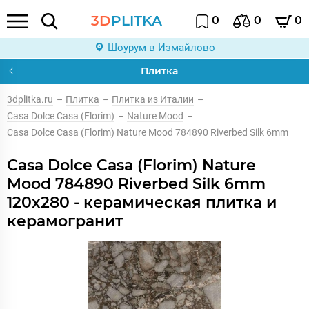
3D
PLITKA
0
0
0
Шоурум
в Измайлово
Плитка
3dplitka.ru
–
Плитка
–
Плитка из Италии
–
Casa Dolce Casa (Florim)
–
Nature Mood
–
Casa Dolce Casa (Florim) Nature Mood 784890 Riverbed Silk 6mm
Casa Dolce Casa (Florim) Nature
Mood 784890 Riverbed Silk 6mm
120x280 - керамическая плитка и
керамогранит