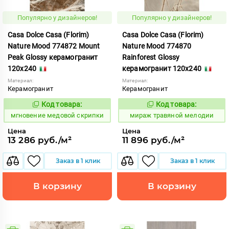
Популярно у дизайнеров!
Популярно у дизайнеров!
Casa Dolce Casa (Florim)
Casa Dolce Casa (Florim)
Nature Mood 774872 Mount
Nature Mood 774870
Peak Glossy керамогранит
Rainforest Glossy
120x240
керамогранит 120x240
Материал:
Материал:
Керамогранит
Керамогранит
Код товара:
Код товара:
944467
997298
Код:
Код:
мгновение медовой скрипки
мираж травяной мелодии
Цена
Цена
13 286 руб./м²
11 896 руб./м²
Заказ в 1 клик
Заказ в 1 клик
В корзину
В корзину