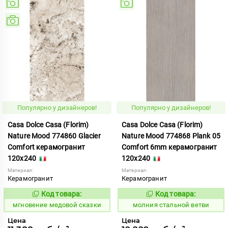
Популярно у дизайнеров!
Популярно у дизайнеров!
Casa Dolce Casa (Florim)
Casa Dolce Casa (Florim)
Nature Mood 774860 Glacier
Nature Mood 774868 Plank 05
Comfort керамогранит
Comfort 6mm керамогранит
120x240
120x240
Материал:
Материал:
Керамогранит
Керамогранит
Код товара:
Код товара:
944465
1012009
Код:
Код:
мгновение медовой сказки
молния стальной ветви
Цена
Цена