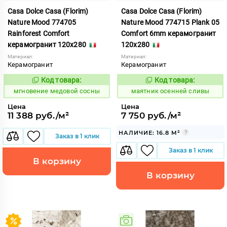
Casa Dolce Casa (Florim)
Casa Dolce Casa (Florim)
Nature Mood 774705
Nature Mood 774715 Plank 05
Rainforest Comfort
Comfort 6mm керамогранит
керамогранит 120x280
120x280
Материал:
Материал:
Керамогранит
Керамогранит
Код товара:
Код товара:
944472
930261
Код:
Код:
мгновение медовой сосны
маятник осенней сливы
Цена
Цена
11 388 руб./м²
7 750 руб./м²
НАЛИЧИЕ: 16.8 М²
Заказ в 1 клик
Заказ в 1 клик
В корзину
В корзину