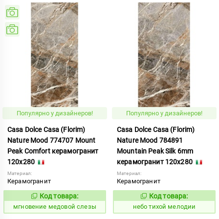
Популярно у дизайнеров!
Популярно у дизайнеров!
Casa Dolce Casa (Florim)
Casa Dolce Casa (Florim)
Nature Mood 774707 Mount
Nature Mood 784891
Peak Comfort керамогранит
Mountain Peak Silk 6mm
120x280
керамогранит 120x280
Материал:
Материал:
Керамогранит
Керамогранит
Код товара:
Код товара:
944471
1122048
Код:
Код:
мгновение медовой слезы
небо тихой мелодии