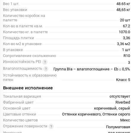
Вес 1 шт.
48.65 кг
Вес упаковки
48,65 кг
Количество коробок на
палетте
20 шт
Кол-во в палетте кв.м.
67.2
Количество кг. в палетте
1070.0
Площадь плитки
3,36
Кол-во м2 в упаковке
3,36 м2
В упаковке
1 шт
Сопротивление скольжению
R10
Износостойкость PEI
3
Влагопоглощаемость
Группа BIa – влагопоглощение – Eb ≤ 0,5%
Устойчивость к образованию
пятен
Класс 5
Внешнее исполнение
Тональная вариация
отсутствует
Фабричный цвет
Riverbed
Основной цвет
коричневый, серый
Цветовые оттенки
Оттенки коричневого, Оттенки серого
Количество цветов
Микс
Отражение поверхности
Полуматовая
Имитация
под мрамор