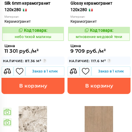
Silk 6mm керамогранит
Glossy керамогранит
120x280
120x280
Материал:
Материал:
Керамогранит
Керамогранит
Код товара:
Код товара:
1122046
944478
Код:
Код:
небо тихой малины
мгновение медовой тени
Цена
Цена
11 301 руб./м²
9 709 руб./м²
НАЛИЧИЕ: 87.36 М²
НАЛИЧИЕ: 117.6 М²
Заказ в 1 клик
Заказ в 1 клик
В корзину
В корзину