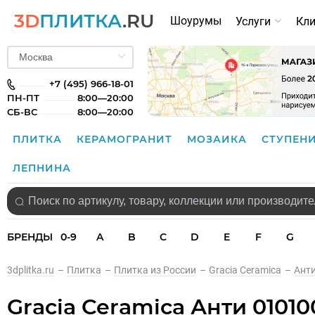
3D
ПЛИТКА
.RU
Шоурумы
Услуги
Кл
+7 (495) 966-18-01
ПН-ПТ
8:00—20:00
СБ-ВС
8:00—20:00
ПЛИТКА
КЕРАМОГРАНИТ
МОЗАИКА
СТУПЕН
ЛЕПНИНА
БРЕНДЫ
0-9
A
B
C
D
E
F
G
3dplitka.ru
–
Плитка
–
Плитка из России
–
Gracia Ceramica
–
Ант
Gracia Ceramica Анти 01010