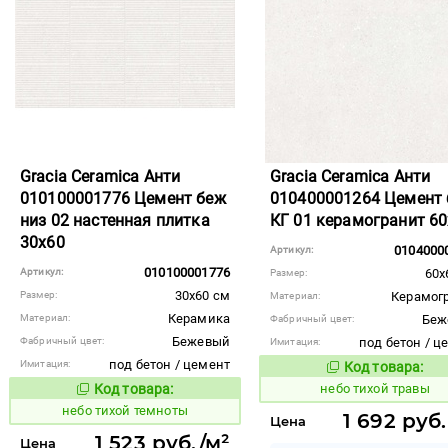
Gracia Ceramica Анти
Gracia Ceramica Анти
010100001776 Цемент беж
010400001264 Цемент
низ 02 настенная плитка
КГ 01 керамогранит 6
30x60
0104000
Артикул:
010100001776
Артикул:
60x
Размер:
30x60 см
Размер:
Керамог
Материал:
Керамика
Материал:
Беж
Фабричный цвет:
Бежевый
Фабричный цвет:
под бетон / ц
Имитация:
под бетон / цемент
Имитация:
Код товара:
1122107
Код то
Код товара:
небо тихой травы
1122102
Код товара:
небо тихой темноты
1 692 руб
Цена
1 523 руб./м²
Цена