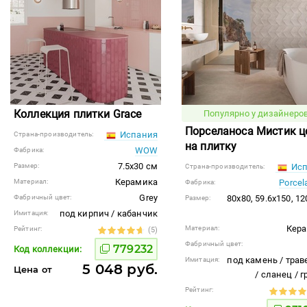
Коллекция плитки Grace
Популярно у дизайнеров
Порселаноса Мистик ц
Испания
Страна-производитель:
на плитку
WOW
Фабрика:
7.5x30 см
Размер:
Исп
Страна-производитель:
Керамика
Материал:
Porcel
Фабрика:
Grey
Фабричный цвет:
80x80, 59.6x150, 1
Размер:
под кирпич / кабанчик
Имитация:
Кер
Материал:
Рейтинг:
(5)
Фабричный цвет:
779232
Код коллекции:
под камень / трав
Имитация:
5 048 руб.
Цена от
/ сланец / 
Рейтинг: