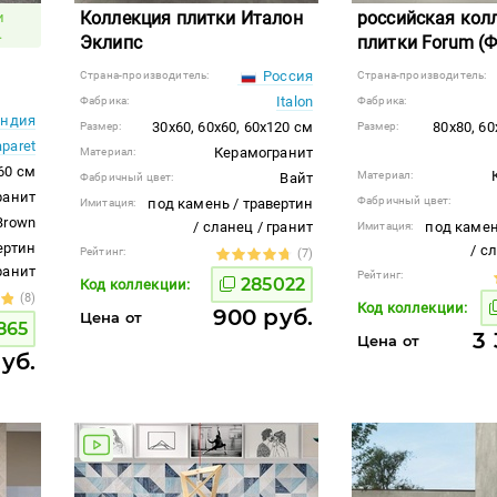
Коллекция плитки Италон
российская кол
и
.
Эклипс
плитки Forum (
Россия
Страна-производитель:
Страна-производитель:
Italon
Фабрика:
Фабрика:
ндия
30x60, 60x60, 60x120 см
80x80, 60
Размер:
Размер:
aparet
Керамогранит
Материал:
60 см
Материал:
Вайт
Фабричный цвет:
ранит
Фабричный цвет:
под камень / травертин
Имитация:
Brown
/ сланец / гранит
под камен
Имитация:
ертин
/ с
Рейтинг:
(7)
гранит
Рейтинг:
285022
Код коллекции:
(8)
Код коллекции:
900 руб.
Цена от
865
3 
Цена от
руб.