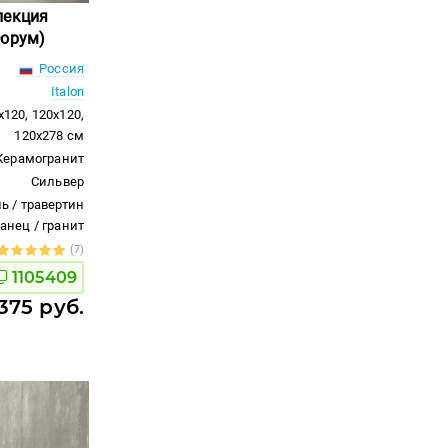
лекция
Форум)
Россия
Italon
x120, 120x120,
120x278 см
Керамогранит
Сильвер
ь / травертин
ланец / гранит
(7)
1105409
375 руб.