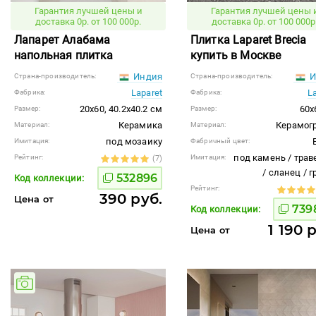
Гарантия лучшей цены и
Гарантия лучшей цены 
доставка 0р. от 100 000р.
доставка 0р. от 100 000р
Лапарет Алабама
Плитка Laparet Brecia
напольная плитка
купить в Москве
Индия
И
Страна-производитель:
Страна-производитель:
Laparet
L
Фабрика:
Фабрика:
20x60, 40.2x40.2 см
60x
Размер:
Размер:
Керамика
Керамог
Материал:
Материал:
под мозаику
Имитация:
Фабричный цвет:
под камень / трав
Рейтинг:
Имитация:
(7)
/ сланец / 
532896
Код коллекции:
Рейтинг:
390 руб.
Цена от
739
Код коллекции:
1 190 
Цена от