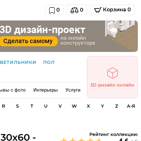
Корзина 0
0
0
СВЕТИЛЬНИКИ
ПОЛ
3D дизайн онлайн
ывы с фото
Интерьеры
Услуги
R
S
T
U
V
W
X
Y
Z
А-Я
30x60 -
Рейтинг коллекции: