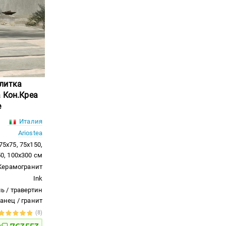
литка
 Кон.Креа
е
Италия
Ariostea
 75x75, 75x150,
50, 100x300 см
Керамогранит
Ink
ь / травертин
ланец / гранит
(8)