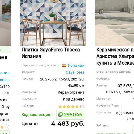
Плитка GayaFores Tribeca
Керамическая п
!
Испания
Ариостеа Ультра
ена
купить в Москв
Испания
Страна-производитель:
GayaFores
Страна-производитель:
Фабрика:
ания
20.2x66.2, 15x90, 20x120,
Фабрика:
Размер:
anosa
45x90 см
37.5x75,
Размер:
20x120
100x150, 150x1
Керамогранит
Материал:
см
под дерево
Материал:
Имитация:
амика
Фабричный цвет:
Рейтинг:
Grey
(8)
под камен
Имитация:
ертин
295046
Код коллекции:
/ с
гранит
4 483 руб.
Цена от
Рейтинг:
(9)