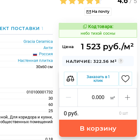
4.6
/ 5
На почту
Код товара:
1122097
ЕКТ ПОСТАВКИ
1
Код товара:
небо тихой сосны
Gracia Ceramica
1 523 руб./м²
Цена
Анти
Россия
Настенная плитка
НАЛИЧИЕ: 322.56 М²
30x60 см
Заказать в 1
клик
010100001732
м²
30
60
25
0 руб.
0 шт
ной, Для коридора и кухни,
 общественных помещений
В корзину
0.18