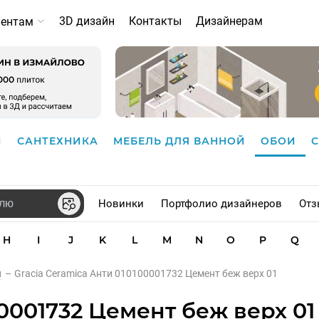
3D дизайн
Контакты
Дизайнерам
иентам
И
САНТЕХНИКА
МЕБЕЛЬ ДЛЯ ВАННОЙ
ОБОИ
Новинки
Портфолио дизайнеров
Отз
H
I
J
K
L
M
N
O
P
Q
и
–
Gracia Ceramica Анти 010100001732 Цемент беж верх 01
0001732 Цемент беж верх 01 