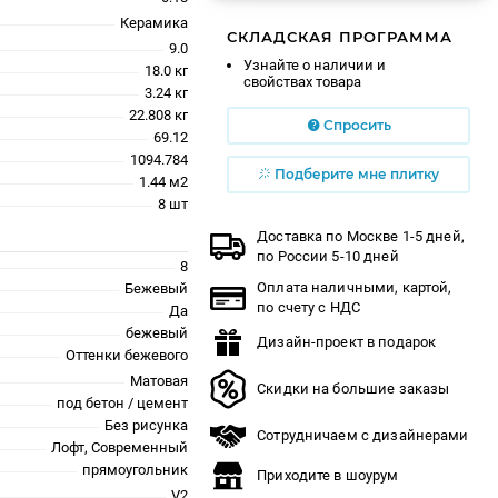
Керамика
СКЛАДСКАЯ ПРОГРАММА
9.0
Узнайте о наличии и
18.0 кг
свойствах товара
3.24 кг
22.808 кг
Спросить
69.12
1094.784
Подберите мне плитку
1.44 м2
8 шт
Доставка по Москве 1-5 дней,
по России 5-10 дней
8
Оплата наличными, картой,
Бежевый
по счету с НДС
Да
бежевый
Дизайн-проект в подарок
Оттенки бежевого
Матовая
Скидки на большие заказы
под бетон / цемент
Без рисунка
Сотрудничаем с дизайнерами
Лофт, Современный
прямоугольник
Приходите в шоурум
V2