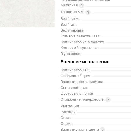
Материал
Толщина мм.
Вес 1 кв.м.
Вес 1 шт.
Вес упаковки
Кол-во в палетте кв.м.
Количество кг. в палетте
Кол-во м2 в упаковке
В упаковке
Внешнее исполнение
Количество Лиц
Фабричный цвет
Вариативность рисунка
Основной цвет
Цветовые оттенки
Отражение поверхности
Имитация
Рисунок
Стиль
Форма
Вариативность цвета