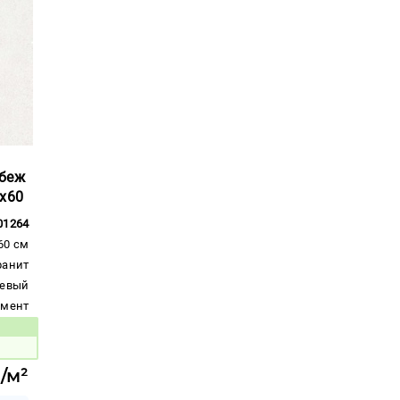
 беж
0x60
01264
60 см
ранит
евый
емент
вара:
./м²