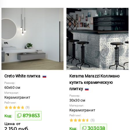
Creto White плитка
Kerama Marazzi Коллиано
купить керамическую
Размер:
60x60 см
плитку
Материал:
Размер:
Керамогранит
30x30 см
Рейтинг:
Материал:
(9)
Керамогранит
879853
Код:
Рейтинг:
(5)
Цена от
303038
2 150 руб.
Код: