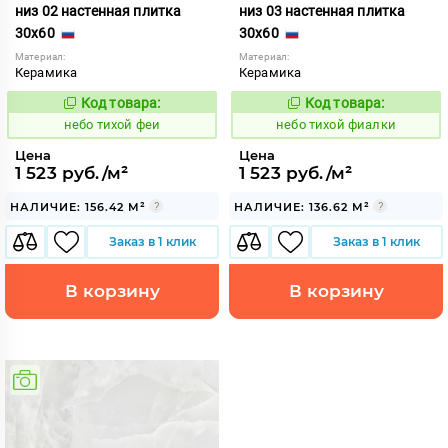
низ 02 настенная плитка
низ 03 настенная плитка
30x60
30x60
Материал:
Материал:
Керамика
Керамика
Код товара:
Код товара:
1122113
1122114
Код:
Код:
небо тихой феи
небо тихой фиалки
Цена
Цена
1 523 руб./м²
1 523 руб./м²
НАЛИЧИЕ: 156.42 М²
НАЛИЧИЕ: 136.62 М²
Заказ в 1 клик
Заказ в 1 клик
В корзину
В корзину