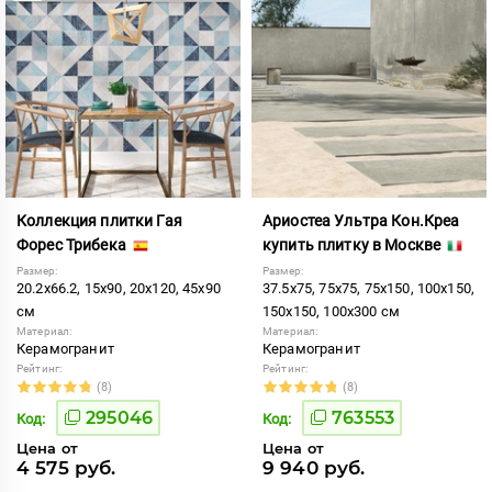
Коллекция плитки Гая
Ариостеа Ультра Кон.Креа
Форес Трибека
купить плитку в Москве
Размер:
Размер:
20.2x66.2, 15x90, 20x120, 45x90
37.5x75, 75x75, 75x150, 100x150,
см
150x150, 100x300 см
Материал:
Материал:
Керамогранит
Керамогранит
Рейтинг:
Рейтинг:
(8)
(8)
295046
763553
Код:
Код:
Цена от
Цена от
4 575 руб.
9 940 руб.